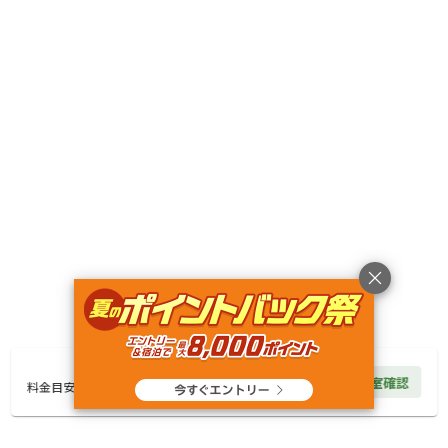
詳細・空き確認
クチコミ（
22
件）
総合評価
5
自然・環境・雰囲気
5
管理
4
設備
4
アクセスのよさ
5
いつも利用させてもらってます。サイトは中央あたりに
５.６と

1,500
円/
泊
空室確認
料金見積もり
料金目安
２サイトでテントを４つ。いつもは夜の風が強いので３
０センチのペグを使用しました。
