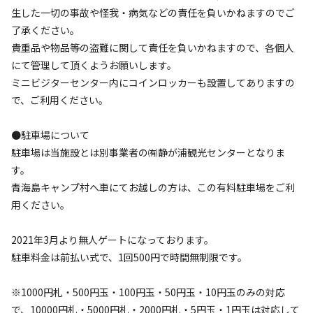
生した一切の事故や怪我・病気などの責任を負いかねますのでご
了承ください。
貴重品や物品等の盗難に関して責任を負いかねますので、各個人
設備
管理
3.9
4.4
にて管理して頂くようお願いします。
ミニビジターセンター内にコインロッカーも設置してありますの
クチコミ（
18
件）を見る
で、ご利用ください。
●駐車場について
キャンペーン
駐車場は当施設とは別事業者の㈲静が浦観光センターとなりま
す。
青海島キャンプ村へ車にてお越しの方は、この有料駐車場をご利
用ください。
2021年3月より無人ゲートになっております。
駐車料金は前払い式で、1回500円で時間無制限です。
キャンプ場からのお知らせ
※1000円札・500円玉・100円玉・50円玉・10円玉のみの対応
2026.4.30
更新
で、10000円札・5000円札・2000円札・5円玉・1円玉は対応して