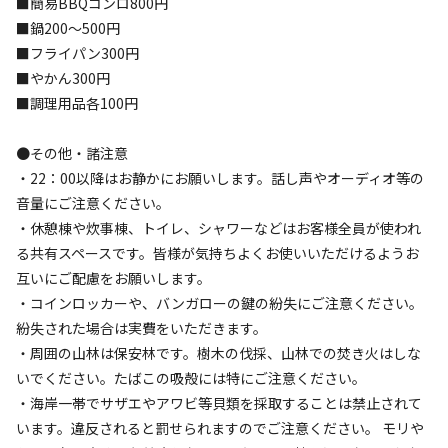
■簡易BBQコンロ800円
AC電
車両乗り
たき
ペット同
リードフ
■鍋200～500円
花火
喫煙
源
入れ
火
伴
リー
■フライパン300円
地面
:
定員
:
15名
面積
:
25m²
芝生
■やかん300円
1,500
料金目安：
円/
泊
■調理用品各100円
※利用日、人数によって変動する場合があります。
●その他・諸注意
詳細・空き確認
・22：00以降はお静かにお願いします。話し声やオーディオ等の
音量にご注意ください。
・休憩棟や炊事棟、トイレ、シャワーなどはお客様全員が使われ
る共有スペースです。皆様が気持ちよくお使いいただけるようお
互いにご配慮をお願いします。
・コインロッカーや、バンガローの鍵の紛失にご注意ください。
紛失された場合は実費をいただきます。
・周囲の山林は保安林です。樹木の伐採、山林での焚き火はしな
いでください。たばこの吸殻には特にご注意ください。
・海岸一帯でサザエやアワビ等貝類を採取することは禁止されて
宿泊
区画サイト
います。違反されると罰せられますのでご注意ください。 モリや
【3】ビーチサイト