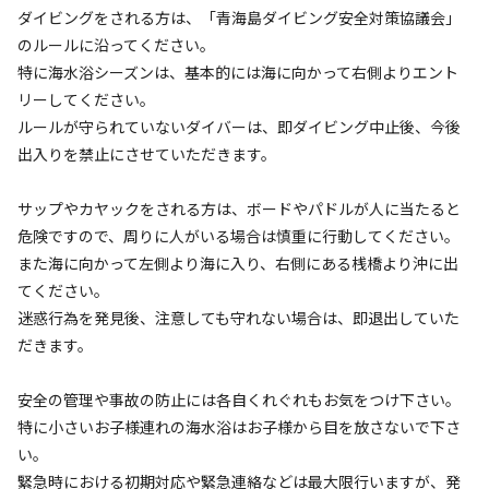
ダイビングをされる方は、「青海島ダイビング安全対策協議会」
ソロ
カップル
グループ
ファミリー
25
%
25
%
25
%
25
%
のルールに沿ってください。
特に海水浴シーズンは、基本的には海に向かって右側よりエント
特徴タグ
リーしてください。
ルールが守られていないダイバーは、即ダイビング中止後、今後
#
体験アクティビティ
#
海水浴
#
カップルにおすすめ
出入りを禁止にさせていただきます。
#
ファミリーにおすすめ
#
グループにおすすめ
#
ソロにおすすめ
#
携帯電波あり
サップやカヤックをされる方は、ボードやパドルが人に当たると
危険ですので、周りに人がいる場合は慎重に行動してください。
クチコミ
また海に向かって左側より海に入り、右側にある桟橋より沖に出
総合評価
てください。
4.4
迷惑行為を発見後、注意しても守れない場合は、即退出していた
だきます。
安全の管理や事故の防止には各自くれぐれもお気をつけ下さい。
アクセス
自然・環境
3.6
4.5
特に小さいお子様連れの海水浴はお子様から目を放さないで下さ
い。
緊急時における初期対応や緊急連絡などは最大限行いますが、発