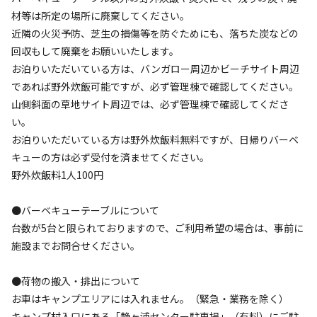
いは、当日現金でお願いしております。バーベキューテーブ
材等は所定の場所に廃棄してください。
ルはご予約が完了したわけではございませんので、上記の通
近隣の火災予防、芝生の損傷等を防ぐためにも、落ちた炭などの
りご連絡も合わせて宜しくお願いいたします。

回収もして廃棄をお願いいたします。
（例）毛布2マット2　バーベキューテーブル1台
お泊りいただいている方は、バンガロー周辺かビーチサイト周辺
であれば野外炊飯可能ですが、必ず管理棟で確認してください。
山側斜面の草地サイト周辺では、必ず管理棟で確認してくださ
い。
お泊りいただいている方は野外炊飯料無料ですが、日帰りバーベ
空き状況検索
キューの方は必ず受付を済ませてください。
野外炊飯料1人100円
利用タイプ
宿泊
日帰り
●バーベキューテーブルについて
台数が5台と限られておりますので、ご利用希望の場合は、事前に
チェックイン
チェックアウト
施設までお問合せください。
利用人数
●荷物の搬入・排出について
お車はキャンプエリアには入れません。（緊急・業務を除く）
検索対象
キャンプ村入口にある「静ヶ浦センター駐車場」（有料）にご駐