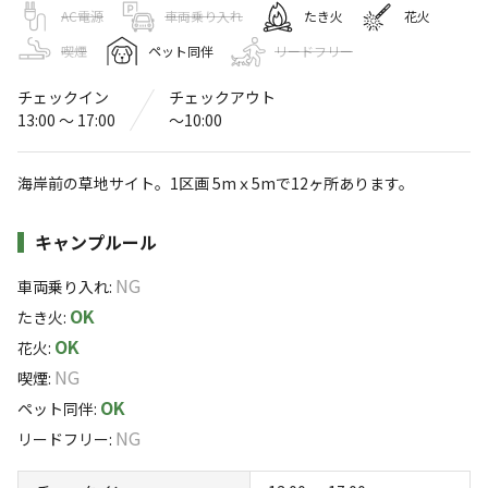
青海島キャンプ村
AC電源
車両乗り入れ
たき火
花火
喫煙
ペット同伴
リードフリー
4.4
（
18
件）
〒759-4106
山口県
長門市
仙崎紫津浦2057
青海島キャンプ村
チェックイン
チェックアウト
Googleマップで見る
13:00 〜 17:00
〜10:00
灰捨て場
水洗トイレ
海岸前の草地サイト。1区画 5mｘ5mで12ヶ所あります。
コインシャワー
施設詳細
キャンプルール
※詳しくは「
キャンプ場情報
」をご確認ください。
NG
車両乗り入れ
:
OK
たき火
:
海水浴場も併設のキャンプ場
OK
花火
:
日本の渚100選の１つに選ばれている青海島（おおみじ
NG
喫煙
:
ま）を堪能できるキャンプ場。
OK
ペット同伴
:
NG
リードフリー
:
目の前の海では、海水浴やスキューバーダイビングが楽し