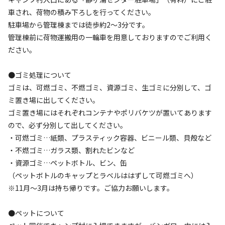
車され、荷物の積み下ろしを行ってください。
駐車場から管理棟までは徒歩約2～3分です。
検索
管理棟前に荷物運搬用の一輪車を用意しておりますのでご利用く
ださい。
●ゴミ処理について
キャンプサイト（
12
件）
ゴミは、可燃ゴミ、不燃ゴミ、資源ゴミ、生ゴミに分別して、ゴ
ミ置き場に出してください。
ゴミ置き場にはそれぞれコンテナやポリバケツが置いてあります
ので、必ず分別して出してください。
・可燃ゴミ…紙類、プラスティック容器、ビニール類、貝殻など
・不燃ゴミ…ガラス類、割れたビンなど
・資源ゴミ…ペットボトル、ビン、缶
（ペットボトルのキャップとラベルははずして可燃ゴミへ）
宿泊
区画サイト
※11月～3月は持ち帰りです。ご協力お願いします。
【1】ビーチサイト
●ペットについて