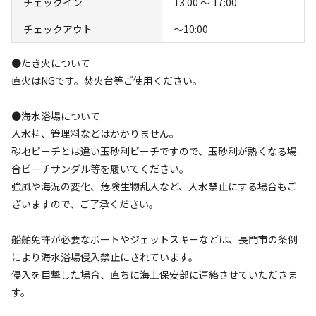
チェックイン
13:00 〜 17:00
め、すぐ近くにある散策路「青海島自然研究路」を歩け
すべて表示する
ば、 青い海に奇岩怪石が立ち並ぶ様子から別名「海上ア
チェックアウト
〜10:00
ルプス」と称されるほどの美しい景色を眺めることができ
●たき火について
ます。
このキャンプ場の特徴
直火はNGです。焚火台等ご使用ください。
ロケーション
そんな美しい景色に囲まれ、夕日を眺めながらのバーベキ
●海水浴場について
ューや、日本海の潮騒を聞きながら眠ることができるのも
海
入水料、管理料などはかかりません。
魅力の１つです。
砂地ビーチとは違い玉砂利ビーチですので、玉砂利が熱くなる場
標高
合ビーチサンダル等を履いてください。
強風や海況の変化、危険生物乱入など、入水禁止にする場合もご
8m
ざいますので、ご了承ください。
雰囲気
船舶免許が必要なボートやジェットスキーなどは、長門市の条例
まったり
ワイワイ
により海水浴場侵入禁止にされています。
落ち着く
にぎやか
侵入を目撃した場合、直ちに海上保安部に連絡させていただきま
す。
利用者層