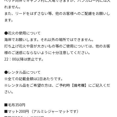
ペット同伴でキャンプ村に入場できますが、バンガロー内には入
AC電
車両乗り
たき
ペット同
リードフ
花火
喫煙
源
入れ
火
伴
リー
れません。
地面
:
定員
:
15名
面積
:
25m²
芝生
また、リードをはずさない等、他のお客様へのご配慮をお願いし
ます。
1,500
料金目安：
円/
泊
※利用日、人数によって変動する場合があります。
●花火の使用について
海岸でお願いします。それ以外の場所ではできません。
詳細・空き確認
打ち上げ花火や音が大きいもの等のご使用については、他のお客
様のご迷惑にならないように十分注意してください。
22：00以降は禁止です。
●レンタル品について
※全ての記載金額は1日あたりです。
※レンタル品をご希望の方は、ご予約時【備考欄】にご記入くだ
さい。
宿泊
区画サイト
■毛布350円
【2】ビーチサイト
■マット200円 （アルミレジャーマットです）