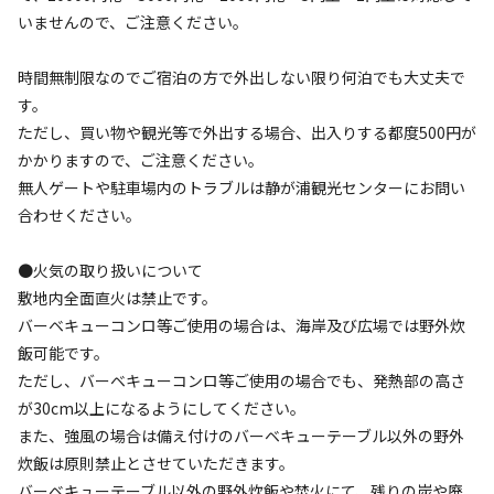
いませんので、ご注意ください。
第2期間　2026年7月1日(水)～11月30日(月)

予約開始日時：2026年5月1日(金)　午前9時～

時間無制限なのでご宿泊の方で外出しない限り何泊でも大丈夫で
す。
【駐車場について】

ただし、買い物や観光等で外出する場合、出入りする都度500円が
駐車場は当施設とは別事業者の㈲静が浦観光センターとなり
かかりますので、ご注意ください。
ます。駐車料金は前払い式で、1回500円で時間無制限です。
無人ゲートや駐車場内のトラブルは静が浦観光センターにお問い
再入場の際は、再度500円が必要となります。島にはコンビ
合わせください。
ニ等の施設がございませんので、長門市内でお買い物をお済
ませください。

●火気の取り扱いについて
敷地内全面直火は禁止です。
【バーベキューテーブルについて】

バーベキューコンロ等ご使用の場合は、海岸及び広場では野外炊
5台のみとなっておりますので、ご利用希望の際は事前にご連
飯可能です。
絡ください。

ただし、バーベキューコンロ等ご使用の場合でも、発熱部の高さ
が30cm以上になるようにしてください。
【レンタル用品について】

また、強風の場合は備え付けのバーベキューテーブル以外の野外
当日レンタル用品やバーベキューテーブルをお求めのお客様
炊飯は原則禁止とさせていただきます。
は、ご予約の際に、「備考」の欄にご記入ください。お支払
バーベキューテーブル以外の野外炊飯や焚火にて、残りの炭や廃