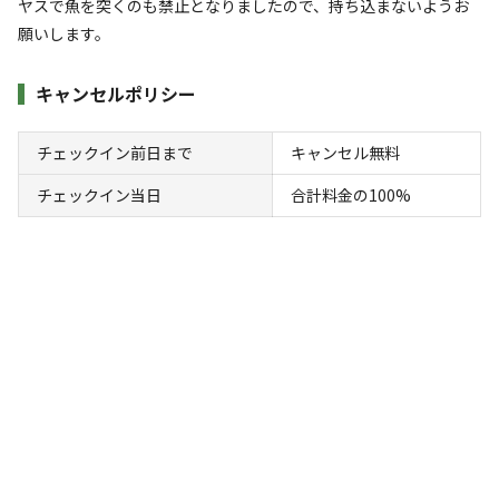
ヤスで魚を突くのも禁止となりましたので、持ち込まないようお
願いします。
AC電
車両乗り
たき
ペット同
リードフ
花火
喫煙
源
入れ
火
伴
リー
キャンセルポリシー
地面
:
定員
:
15名
面積
:
25m²
芝生
1,500
料金目安：
円/
泊
チェックイン前日まで
キャンセル無料
※利用日、人数によって変動する場合があります。
チェックイン当日
合計料金の100%
詳細・空き確認
宿泊
区画サイト