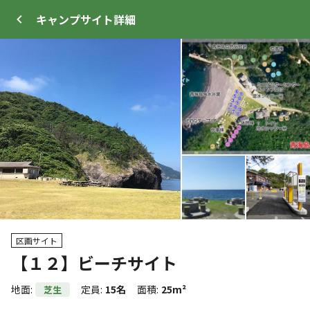
キャンプサイト
詳細
ログイン
メニュー
+
37
トップ
サイト・宿泊施設
クチコミ
キャンプ場
区画サイト
【１２】ビーチサイト
クーポン利用可
WEB予約可能
キャンプサイト
地面
:
定員
:
15名
面積
:
25m²
芝生
65
人
宿泊施設