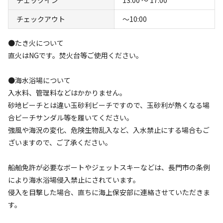
チェックアウト
〜10:00
設備
管理
3.9
4.4
●たき火について
直火はNGです。焚火台等ご使用ください。
クチコミ（
18
件）を見る
●海水浴場について
入水料、管理料などはかかりません。
キャンペーン
砂地ビーチとは違い玉砂利ビーチですので、玉砂利が熱くなる場
合ビーチサンダル等を履いてください。
強風や海況の変化、危険生物乱入など、入水禁止にする場合もご
ざいますので、ご了承ください。
船舶免許が必要なボートやジェットスキーなどは、長門市の条例
により海水浴場侵入禁止にされています。
侵入を目撃した場合、直ちに海上保安部に連絡させていただきま
キャンプ場からのお知らせ
す。
2026.4.30
更新