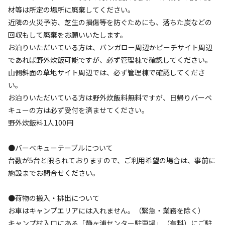
AC電
車両乗り
たき
ペット同
リードフ
花火
喫煙
源
入れ
火
伴
リー
材等は所定の場所に廃棄してください。
近隣の火災予防、芝生の損傷等を防ぐためにも、落ちた炭などの
地面
:
定員
:
15名
面積
:
25m²
芝生
回収もして廃棄をお願いいたします。
1,500
料金目安：
円/
泊
お泊りいただいている方は、バンガロー周辺かビーチサイト周辺
※利用日、人数によって変動する場合があります。
であれば野外炊飯可能ですが、必ず管理棟で確認してください。
山側斜面の草地サイト周辺では、必ず管理棟で確認してくださ
詳細・空き確認
い。
お泊りいただいている方は野外炊飯料無料ですが、日帰りバーベ
キューの方は必ず受付を済ませてください。
野外炊飯料1人100円
●バーベキューテーブルについて
台数が5台と限られておりますので、ご利用希望の場合は、事前に
施設までお問合せください。
宿泊
区画サイト
●荷物の搬入・排出について
【2】ビーチサイト
お車はキャンプエリアには入れません。（緊急・業務を除く）
キャンプ村入口にある「静ヶ浦センター駐車場」（有料）にご駐