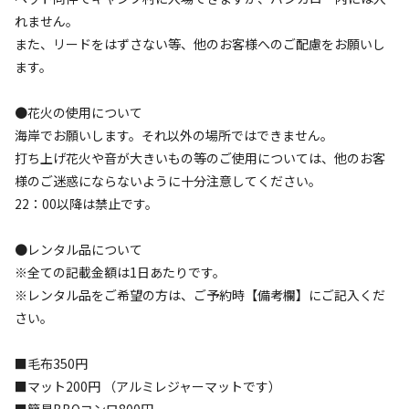
れません。
AC電
車両乗り
たき
ペット同
リードフ
また、リードをはずさない等、他のお客様へのご配慮をお願いし
花火
喫煙
源
入れ
火
伴
リー
ます。
地面
:
定員
:
15名
面積
:
25m²
芝生
1,500
料金目安：
円/
泊
●花火の使用について
※利用日、人数によって変動する場合があります。
海岸でお願いします。それ以外の場所ではできません。
打ち上げ花火や音が大きいもの等のご使用については、他のお客
詳細・空き確認
様のご迷惑にならないように十分注意してください。
22：00以降は禁止です。
●レンタル品について
※全ての記載金額は1日あたりです。
※レンタル品をご希望の方は、ご予約時【備考欄】にご記入くだ
さい。
■毛布350円
■マット200円 （アルミレジャーマットです）
宿泊
区画サイト
■簡易BBQコンロ800円