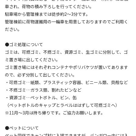
車され、荷物の積み下ろしを行ってください。
AC電
車両乗り
たき
ペット同
リードフ
花火
喫煙
源
入れ
火
伴
リー
駐車場から管理棟までは徒歩約2～3分です。
地面
:
定員
:
15名
面積
:
25m²
芝生
管理棟前に荷物運搬用の一輪車を用意しておりますのでご利用く
ださい。
1,500
料金目安：
円/
泊
※利用日、人数によって変動する場合があります。
●ゴミ処理について
ゴミは、可燃ゴミ、不燃ゴミ、資源ゴミ、生ゴミに分別して、ゴ
詳細・空き確認
ミ置き場に出してください。
ゴミ置き場にはそれぞれコンテナやポリバケツが置いてあります
ので、必ず分別して出してください。
・可燃ゴミ…紙類、プラスティック容器、ビニール類、貝殻など
・不燃ゴミ…ガラス類、割れたビンなど
・資源ゴミ…ペットボトル、ビン、缶
（ペットボトルのキャップとラベルははずして可燃ゴミへ）
※11月～3月は持ち帰りです。ご協力お願いします。
宿泊
区画サイト
●ペットについて
【3】ビーチサイト
ペット同伴でキャンプ村に入場できますが、バンガロー内には入