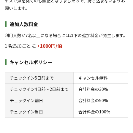
ヤスで魚を突くのも禁止となりましたので、持ち込まないようお
【6】ビーチサイト
願いします。
追加人数料金
AC電
車両乗り
たき
ペット同
リードフ
花火
喫煙
源
入れ
火
伴
リー
利用人数が7名以上になる場合には以下の追加料金が発生します。
地面
:
定員
:
15名
面積
:
25m²
土
1名追加ごとに
+1000円/
泊
1,500
料金目安：
円/
泊
※利用日、人数によって変動する場合があります。
キャンセルポリシー
詳細・空き確認
チェックイン5日前まで
キャンセル無料
チェックイン4日前〜2日前まで
合計料金の30%
チェックイン前日
合計料金の50%
チェックイン当日
合計料金の100%