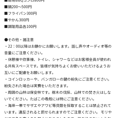
【5】ビーチサイト
■鍋200～500円
■フライパン300円
AC電
車両乗り
たき
ペット同
リードフ
花火
喫煙
■やかん300円
源
入れ
火
伴
リー
■調理用品各100円
地面
:
定員
:
15名
面積
:
25m²
土
1,500
料金目安：
円/
泊
●その他・諸注意
※利用日、人数によって変動する場合があります。
・22：00以降はお静かにお願いします。話し声やオーディオ等の
音量にご注意ください。
詳細・空き確認
・休憩棟や炊事棟、トイレ、シャワーなどはお客様全員が使われ
る共有スペースです。皆様が気持ちよくお使いいただけるようお
互いにご配慮をお願いします。
・コインロッカーや、バンガローの鍵の紛失にご注意ください。
紛失された場合は実費をいただきます。
・周囲の山林は保安林です。樹木の伐採、山林での焚き火はしな
いでください。たばこの吸殻には特にご注意ください。
・海岸一帯でサザエやアワビ等貝類を採取することは禁止されて
います。違反されると罰せられますのでご注意ください。 モリや
宿泊
区画サイト