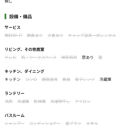
無し
No.1・2は、駐車場から管理棟へ向かう歩道沿いに建っていま
め、すぐ近くにある散策路「青海島自然研究路」を歩け
すべて表示する
す。
ば、 青い海に奇岩怪石が立ち並ぶ様子から別名「海上ア
設備・備品
No.3は炊事棟奥展望台登り口に建っています。
ルプス」と称されるほどの美しい景色を眺めることができ
ます。
このキャンプ場の特徴
サービス
無料Wi-Fi
朝食あり
夕食あり
キャンプ道具一式レンタル
ロケーション
そんな美しい景色に囲まれ、夕日を眺めながらのバーベキ
リビング、その他居室
ューや、日本海の潮騒を聞きながら眠ることができるのも
海
テレビ
机・ワークスペース
掃除用具
窓あり
畳
魅力の１つです。
標高
キッチン、ダイニング
8m
キッチン
コンロ
調理器具
食器
電子レンジ
冷蔵庫
雰囲気
ランドリー
洗剤
洗濯機
乾燥機
洗濯物干し
アイロン
まったり
ワイワイ
落ち着く
にぎやか
バスルーム
利用者層
シャンプー
コンディショナー
歯ブラシ
タオル