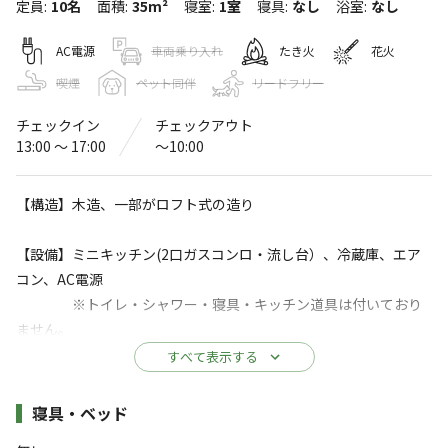
定員
:
10名
面積
:
35m²
寝室
:
1室
寝具
:
なし
浴室
:
なし
青海島キャンプ村
AC電源
車両乗り入れ
たき火
花火
4.4
（
18
件）
〒759-4106
山口県
長門市
仙崎紫津浦2057
青海島キャンプ村
喫煙
ペット同伴
リードフリー
Googleマップで見る
チェックイン
チェックアウト
13:00 〜 17:00
〜10:00
灰捨て場
水洗トイレ
コインシャワー
【構造】木造、一部がロフト式の造り
※詳しくは「
キャンプ場情報
」をご確認ください。
【設備】ミニキッチン(2口ガスコンロ・流し台）、冷蔵庫、エア
コン、AC電源
海水浴場も併設のキャンプ場
※トイレ・シャワー・寝具・キッチン道具は付いており
ません。
日本の渚100選の１つに選ばれている青海島（おおみじ
すべて表示する
ま）を堪能できるキャンプ場。
【定員】6名（10名くらいまで宿泊可能。6人以上の場合は追加料
金がかかります。）
施設詳細
寝具・ベッド
目の前の海では、海水浴やスキューバーダイビングが楽し