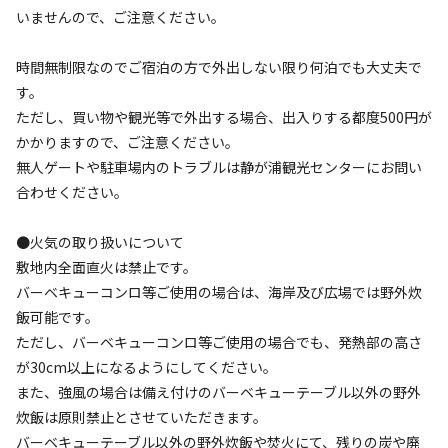
いませんので、ご注意ください。
時間無制限なのでご宿泊の方で外出しない限り何泊でも大丈夫で
検索
す。
ただし、買い物や観光等で外出する場合、出入りする都度500円が
かかりますので、ご注意ください。
キャンプサイト（
12
件）
無人ゲートや駐車場内のトラブルは静が浦観光センターにお問い
合わせください。
●火気の取り扱いについて
敷地内全面直火は禁止です。
バーベキューコンロ等ご使用の場合は、海岸及び広場では野外炊
飯可能です。
ただし、バーベキューコンロ等ご使用の場合でも、発熱部の高さ
が30cm以上になるようにしてください。
宿泊
区画サイト
【1】ビーチサイト
また、強風の場合は備え付けのバーベキューテーブル以外の野外
炊飯は原則禁止とさせていただきます。
バーベキューテーブル以外の野外炊飯や焚火にて、残りの炭や廃