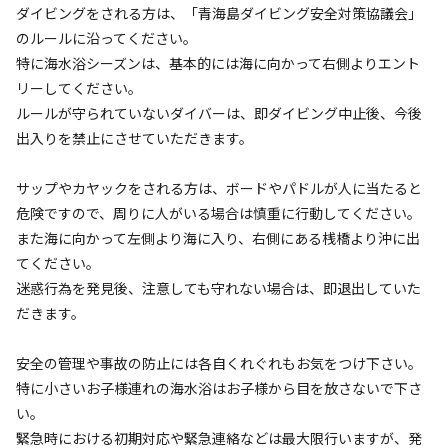
ダイビングをされる方は、「青海島ダイビング安全対策協議会」
第2期間　2026年7月1日(水)～11月30日(月)

のルールに沿ってください。
予約開始日時：2026年5月1日(金)　午前9時～

特に海水浴シーズンは、基本的には海に向かって右側よりエント
リーしてください。
【駐車場について】

ルールが守られていないダイバーは、即ダイビング中止後、今後
駐車場は当施設とは別事業者の㈲静が浦観光センターとなり
出入りを禁止にさせていただきます。
ます。駐車料金は前払い式で、1回500円で時間無制限です。
再入場の際は、再度500円が必要となります。島にはコンビ
サップやカヤックをされる方は、ボードやパドルが人に当たると
ニ等の施設がございませんので、長門市内でお買い物をお済
危険ですので、周りに人がいる場合は慎重に行動してください。
ませください。

また海に向かって左側より海に入り、右側にある桟橋より沖に出
てください。
【バーベキューテーブルについて】

迷惑行為を発見後、注意しても守れない場合は、即退出していた
5台のみとなっておりますので、ご利用希望の際は事前にご連
だきます。
絡ください。

安全の管理や事故の防止には各自くれぐれもお気をつけ下さい。
【レンタル用品について】

特に小さいお子様連れの海水浴はお子様から目を放さないで下さ
当日レンタル用品やバーベキューテーブルをお求めのお客様
い。
は、ご予約の際に、「備考」の欄にご記入ください。お支払
緊急時における初期対応や緊急連絡などは最大限行いますが、発