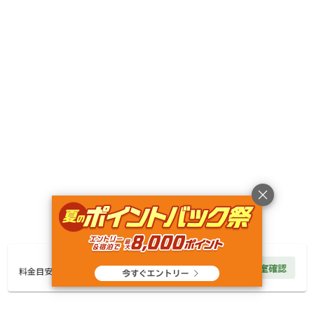
詳細・空き確認
クチコミ（
22
件）
総合評価
5
自然・環境・雰囲気
5
管理
4
設備
4
アクセスのよさ
5
いつも利用させてもらってます。サイトは中央あたりに
５.６と

10,000
円/
泊
空室確認
料金見積もり
料金目安
２サイトでテントを４つ。いつもは夜の風が強いので３
０センチのペグを使用しました。
