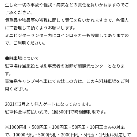
いは、当日現金でお願いしております。バーベキューテーブ
生した一切の事故や怪我・病気などの責任を負いかねますのでご
ルはご予約が完了したわけではございませんので、上記の通
了承ください。
りご連絡も合わせて宜しくお願いいたします。

貴重品や物品等の盗難に関して責任を負いかねますので、各個人
（例）毛布2マット2　バーベキューテーブル1台
にて管理して頂くようお願いします。
ミニビジターセンター内にコインロッカーも設置してありますの
で、ご利用ください。
●駐車場について
駐車場は当施設とは別事業者の㈲静が浦観光センターとなりま
空き状況検索
す。
青海島キャンプ村へ車にてお越しの方は、この有料駐車場をご利
利用タイプ
用ください。
宿泊
日帰り
チェックイン
チェックアウト
2021年3月より無人ゲートになっております。
駐車料金は前払い式で、1回500円で時間無制限です。
利用人数
※1000円札・500円玉・100円玉・50円玉・10円玉のみの対応
で、10000円札・5000円札・2000円札・5円玉・1円玉は対応して
検索対象