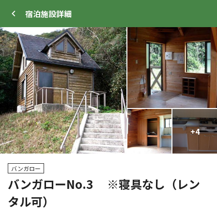
宿泊施設
詳細
ログイン
メニュー
+
+
37
4
トップ
サイト・宿泊施設
クチコミ
キャンプ場
バンガロー
バンガローNo.3 ※寝具なし（レン
クーポン利用可
タル可）
WEB予約可能
キャンプサイト
65
人
宿泊施設