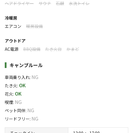
ヘアドライヤー
サウナ
石鹸
水洗トイレ
ソロ
カップル
グループ
ファミリー
25
%
25
%
25
%
25
%
冷暖房
特徴タグ
エアコン
暖房設備
#
体験アクティビティ
#
海水浴
#
カップルにおすすめ
アウトドア
#
ファミリーにおすすめ
#
グループにおすすめ
AC電源
BBQ設備
たき火台
かまど
#
ソロにおすすめ
#
携帯電波あり
キャンプルール
クチコミ
NG
車両乗り入れ
:
総合評価
4.4
OK
たき火
:
OK
花火
:
NG
喫煙
:
アクセス
自然・環境
NG
ペット同伴
:
3.6
4.5
NG
リードフリー
:
チェックイン
13:00 〜 17:00