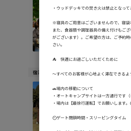
④バ
・ウッドデッキでの焚き火は禁止となって
kg
※寝具のご用意はございませんので、寝袋
AC
また、食器類や調理器具の備え付けもござ
地面
:
がございます）。ご希望の方は、ご予約時
さい。
料金目
⛺ 快適にお過ごしいただくために
宿泊施設（
5
件）
～すべてのお客様が心地よく滞在できるよ
宿泊
🚗場内の移動について
グル
・オートキャンプサイトは一方通行です（
・場内は【最徐行運転】でお願いします。
AC
定員
:
8
⏲ゲート閉鎖時間・スリーピングタイム
料金目