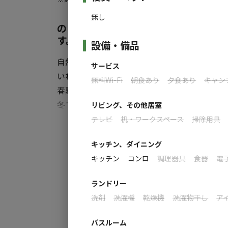
自然の中で、ちょっと特別な“非日常”を味
に、ぜひご利用ください。
無し
のどかでどこかほっとする空間をご提
す。
設備・備品
自然の楽しさ、美しさを体験できるキャンプ
サービス
いわき市は日照時間が長く、温暖な気候に恵
無料Wi-Fi
朝食あり
夕食あり
キャン
春夏は緑に囲まれ、秋は紅葉を楽しみながら快適
冬でも降雪が少なく、テントを張りやすい環境
リビング、その他居室
近くを流れる入遠野川では、釣り人でにぎわ
テレビ
机・ワークスペース
掃除用具
すべ
全面芝生の広々サイト、ログケビンなどの宿泊
キッチン、ダイニング
問い合わせください。
キッチン
コンロ
調理器具
食器
電
ランドリー
洗剤
洗濯機
乾燥機
洗濯物干し
ア
バスルーム