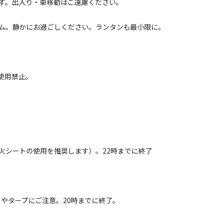
します。出入り・車移動はご遠慮ください。
タイム。静かにお過ごしください。ランタンも最小限に。
キャビン
クハウス
使用禁止。
電源
車両乗り入れ
たき火
花火
喫煙
ペット同
名
面積
:
4m²
寝室
:
1室
寝具
:
なし
浴室
:
なし
7,700
安：
円/
泊
※利用日、人数によって変動する場合があります。
火シートの使用を推奨します）。22時までに終了
キャビン
ケビン
電源
車両乗り入れ
たき火
花火
喫煙
ペット同
やタープにご注意。20時までに終了。
名
面積
:
4m²
寝室
:
1室
寝具
:
なし
浴室
:
なし