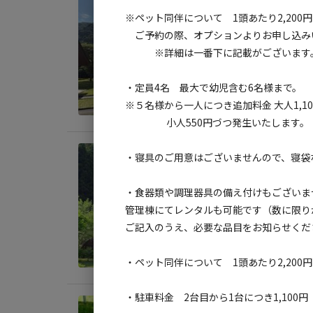
②オ
※ペット同伴について 1頭あたり2,20
ご予約の際、オプションよりお申し込み
AC
※詳細は一番下に記載がございます
地面
:
・定員4名 最大で幼児含む6名様まで。
料金目
※５名様から一人につき追加料金 大人1,10
小人550円づつ発生いたします。
宿泊
・寝具のご用意はございませんので、寝袋
③キ
・食器類や調理器具の備え付けもございま
AC
管理棟にてレンタルも可能です（数に限り
地面
:
ご記入のうえ、必要な品目をお知らせくだ
料金目
・ペット同伴について 1頭あたり2,20
・駐車料金 2台目から1台につき1,100円
日帰り