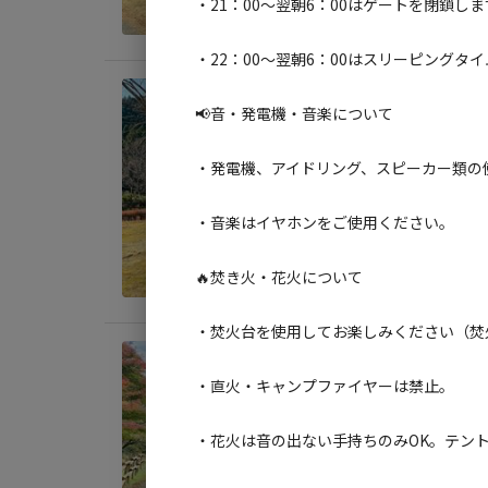
・21：00～翌朝6：00はゲートを閉鎖
・22：00～翌朝6：00はスリーピング
宿泊
📢音・発電機・音楽について
パー
・発電機、アイドリング、スピーカー類の
AC
定員
:
4
・音楽はイヤホンをご使用ください。
料金目
🔥焚き火・花火について
・焚火台を使用してお楽しみください（焚
宿泊
・直火・キャンプファイヤーは禁止。
ログ
AC
・花火は音の出ない手持ちのみOK。テント
定員
:
4