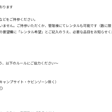
ーベキュー広場：最大８名まで【鉄板、網、トング、
おります
、着火剤】付き
などをご持参ください。
電源
車両乗り入れ
たき火
花火
喫煙
ペット同
いません。ご持参いただくか、管理棟にてレンタルも可能です（数に限
定員
:
8名
面積
:
50m²
砂利
の要望欄に「レンタル希望」とご記入のうえ、必要な品目をお知らせく
5,500
安：
円/
日
※利用日、人数によって変動する場合があります。
う、以下のルールにご協力ください～
キャビン
ープケビン
キャンプサイト・ケビンゾーン除く）
⏲
電源
車両乗り入れ
たき火
花火
喫煙
ペット同
名
面積
:
8m²
寝室
:
1室
寝具
:
なし
浴室
:
なし
16,500
安：
円/
泊
※利用日、人数によって変動する場合があります。