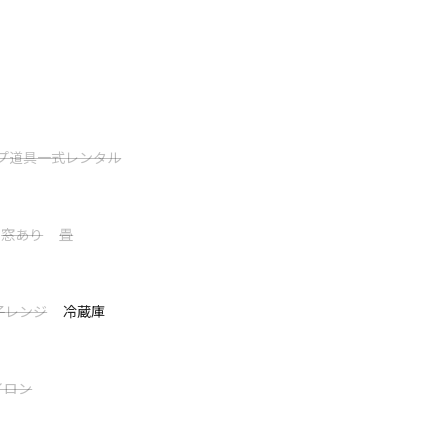
わいたい方におすすめのログトレーラー。ご家族やご友人との思い出づく
供。施設も充実、安心してお過ごしいただけま
場。
まれています。
プ道具一式レンタル
なキャンプができます。
です。
います。
窓あり
畳
て表示する
棟も充実。 体験イベントなども行っておりますのでお
子レンジ
冷蔵庫
キ
イロン