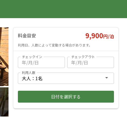
国内旅行
海外旅行
レンタカー
遊び・体験
旅行ガイド
お気に入り
予約確認
ヘルプ
ログイン
料金見積もり
9,900
料金目安
円/
泊
利用日、人数によって変動する場合があります。
チェックイン
チェックアウト
利用人数
日付を選択する