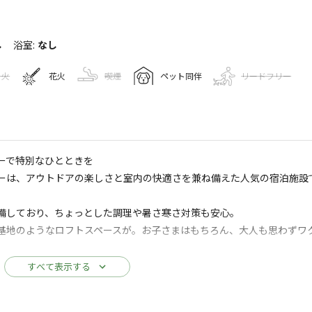
し
浴室
:
なし
き火
花火
喫煙
ペット同伴
リードフリー
キャンプ場情報
宿泊施設
ーで特別なひとときを
ーは、アウトドアの楽しさと室内の快適さを兼ね備えた人気の宿泊施設
78
人
備しており、ちょっとした調理や暑さ寒さ対策も安心。
わき市遠野オートキャンプ場
Googleマップで見る
基地のようなロフトスペースが。お子さまはもちろん、大人も思わずワ
ゴミ捨て場
コインランドリー
駐車場
ので、天候に左右されずアウトドア気分を満喫できます。※ウッドデッキ
すべて表示する