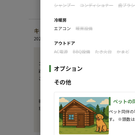
シャンプー
コンディショナー
歯ブラ
冷暖房
エアコン
暖房設備
キャンプ場からのお知らせ
2026.1.10
更新
アウトドア
AC電源
BBQ設備
たき火台
かまど
【ゴールデンウイークのご予約受付スタート！】

ゴールデンウイーク期間のご予約受付が始まりました!
オプション
過ごしやすい気温と、みずみずしい新緑に囲まれな
ご家族やご友人と、春ならではの爽やかなキャンプ
その他
【オートサイト/キャンプサイトのご予約時の注意】
ペットの
表示されている価格は《サイト料金のみ》の価格で
現地にて以下の施設使用料のお支払い（※現金かPay
ペット同伴の
　大人（中学生以上）　660円/人

す。 ※頭数
　小人（3歳から小学生）　330円/人