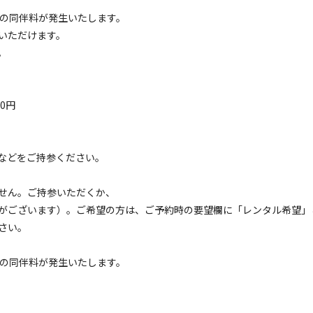
ートキャンプサイト ※施設使用料は現地精算
0円の同伴料が発生いたします。
いただけます。
電源
車両乗り入れ
たき火
花火
喫煙
ペット同
。
定員
:
5名
面積
:
78m²
砂
4,400
安：
円/
泊
※利用日、人数によって変動する場合があります。
0円
区画サイト
などをご持参ください。
ャンプサイト ※施設使用料は現地精算
せん。ご持参いただくか、
電源
車両乗り入れ
たき火
花火
喫煙
ペット同
がございます）。ご希望の方は、ご予約時の要望欄に「レンタル希望」
定員
:
3名
面積
:
30m²
芝生
さい。
2,200
安：
円/
泊
※利用日、人数によって変動する場合があります。
0円の同伴料が発生いたします。
区画サイト