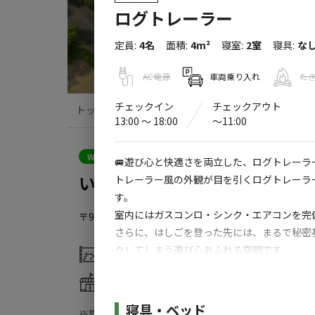
ログトレーラー
定員
:
4名
面積
:
4m²
寝室
:
2室
寝具
:
な
AC電源
車両乗り入れ
た
チェックイン
チェックアウト
トップ
サイト・宿泊施設
クチコミ
13:00 〜 18:00
〜11:00
クーポン利用可
WEB予約可能
キャンプサイト
🚐遊び心と快適さを両立した、ログトレーラ
いわき市遠野オートキャンプ場
トレーラー風の外観が目を引くログトレーラ
す。
室内にはガスコンロ・シンク・エアコンを完
〒972-0251
福島県
いわき市
遠野町入遠野越台97-1
い
さらに、はしごを登った先には、まるで秘密
クしてしまう遊び心あふれる空間です。
灰捨て場
水洗トイレ
屋根付きのウッドデッキではBBQも可能な
売店
コインシャワー
焚火は禁止となっております。
施設詳細
寝具・ベッド
※詳しくは「
キャンプ場情報
」をご確認ください。