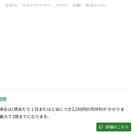
シ
タオル
ヘアドライヤー
サウナ
石鹸
水洗トイレ
!

がら、心地よいアウトドア時間をお楽しみいただけます。

体験をぜひお過ごしください。



同伴
す。

Pay）をお願いいたします。

場合は1頭あたり１日または１泊につき2,100円の同伴料が かかりま
は最大で3頭までになります。
詳細はこちら