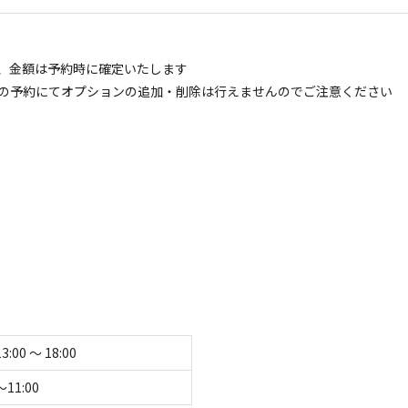
、金額は予約時に確定いたします
空き状況検索
の予約にてオプションの追加・削除は行えませんのでご注意ください
ェックアウト
利用人数
イトのみ
宿泊施設のみ
13:00 〜 18:00
〜11:00
区画サイト