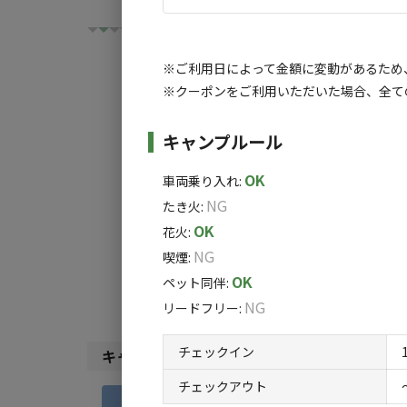
※ご利用日によって金額に変動があるため
※クーポンをご利用いただいた場合、全て
チェックイン
チ
キャンプルール
OK
利用タイプ:
車両乗り入れ
:
NG
たき火
:
宿泊
日帰り
OK
花火
:
検索対象:
NG
喫煙
:
すべて
キャンプサ
OK
ペット同伴
:
NG
リードフリー
:
チェックイン
キャンプサイト（
3
件）
チェックアウト
宿泊