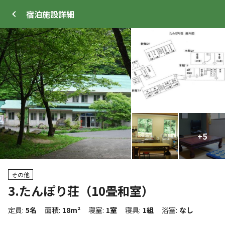
宿泊施設
詳細
ログイン
メニュー
+
+
23
5
プ
サイト・宿泊施設
クチコミ
キャンプ場情報
その他
3.たんぽり荘（10畳和室）
クーポン利用可
WEB予約可能
キャンプサイト
定員
:
5名
面積
:
18m²
寝室
:
1室
寝具
:
1組
浴室
:
なし
19
人
宿泊施設