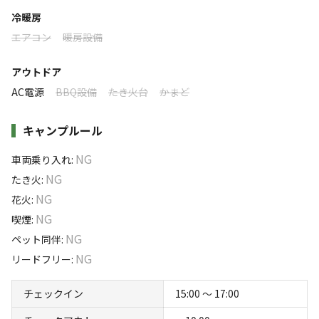
利用者層
≪駐車場≫
冷暖房
約20台
エアコン
暖房設備
ソロ
カップル
グループ
ファミリー
30
%
15
%
25
%
30
%
アウトドア
特徴タグ
AC電源
BBQ設備
たき火台
かまど
#
ファミリーにおすすめ
#
釣り
#
グループにおすすめ
キャンプルール
#
虫捕り
#
川遊び
#
ソロにおすすめ
#
天体観測
#
星空撮影
NG
車両乗り入れ
:
NG
たき火
:
キャンペーン
NG
花火
:
NG
喫煙
:
NG
ペット同伴
:
NG
リードフリー
:
チェックイン
15:00 〜 17:00