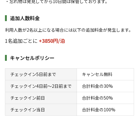
山王谷キャンプ場 テントサイト
・忘れ物は発見してから10日間は保管しております。
追加人数料金
AC電
車両乗り
たき
ペット同
リードフ
花火
喫煙
源
入れ
火
伴
リー
利用人数が2名以上になる場合には以下の追加料金が発生します。
地面
:
定員
:
8名
面積
:
40m²
土
1名追加ごとに
+3850円/
泊
1,800
料金目安：
円/
泊
※利用日、人数によって変動する場合があります。
キャンセルポリシー
詳細・空き確認
チェックイン5日前まで
キャンセル無料
チェックイン4日前〜2日前まで
合計料金の30%
チェックイン前日
合計料金の50%
チェックイン当日
合計料金の100%
宿泊
区画サイト