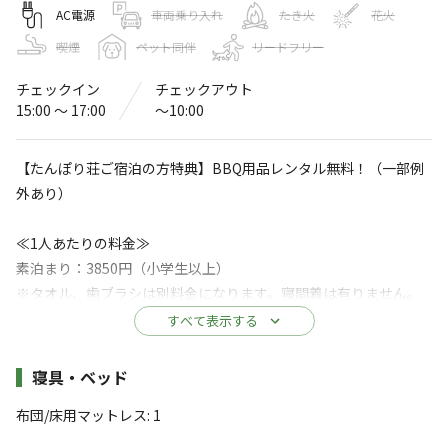
山王谷キャンプ場・たんぽり荘
AC電源
車両乗り入れ
たき火
花火
喫煙
ペット同伴
リードフリー
〒689-1325
鳥取県
鳥取市
佐治町中108-2
Googleマップで見る
チェックイン
チェックアウト
15:00 〜 17:00
〜10:00
温浴施設
水洗トイレ
【たんぽり荘ご宿泊の方特典】BBQ用品レンタル無料！（一部例
駐車場
コインシャワー
外あり）
自動販売機
≪1人あたりの料金≫
※詳しくは「
キャンプ場情報
」をご確認ください。
素泊まり：3850円（小学生以上）
※タオル、歯ブラシは別料金になります。寝間着は有りません。
川遊びが楽しい！佐治町にある穴場キャンプ
※小学生未満の方で布団の準備が必要なければ料金は発生しませ
すべて表示する
場。リーズナブルな値段でキャンプしませんか？
ん。布団の準備が必要であれば2,200円頂いております。
施設詳細
寝具・ベッド
美しい清流が流れる渓谷の中のキャンプ場。
≪設備≫
夏は近くの山王滝でシャワークライミングや魚のつかみ取
布団/床用マットレス
:
1
五右衛門風呂、共同炊飯室
りができることでも人気があり、多くの家族連れでにぎわ