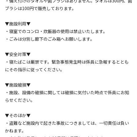
・備え付けのタオルや歯ブラシはありません。タオルは300円、歯
ブラシは100円で販売しております。
検索対象
▼施設利用▼
・寝室でのコンロ・炊飯器の使用は禁止いたします。
・ごみは分別し廊下のごみ箱へお願いします。
検索
▼安全対策▼
・寝たばこは厳禁です。緊急事態発生時は係員に急報するととも
キャンプサイト（
2
件）
にその指示に従ってください。
▼施設破損▼
・施設、設備の破損に関しては破損に気付いた時点で係員にお知
らせください。
▼そのほか▼
・盗難など施設内で起きた事故につきましては、一切責任は負い
宿泊
区画サイト
かねます。