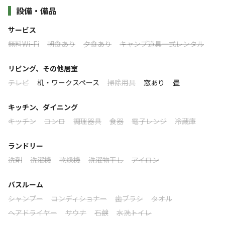
います。ゲットした魚はそのまま塩焼きに！とれたての魚
設備・備品
※1棟のなかに8畳部屋、6畳部屋、10畳部屋と複数の部屋が有
り、浴場・トイレ・炊飯室などは共同となります。その他、ご宿
は絶品です。同じ敷地内にある「たんぽり荘」は館内での
すべて表示する
サービス
泊可能な大部屋も有りますので団体様のご宿泊などでご検討の際
宿泊も可能。施設の脇に流れる清流「佐治川」のせせらぎ
無料Wi-Fi
朝食あり
夕食あり
キャンプ道具一式レンタル
はご相談ください。
に耳を傾けながら穏やかな時を過ごしてみませんか。
このキャンプ場の特徴
リビング、その他居室
※共同炊飯室備品（数に限りがあります）
プラネタリウムや日本最大級の天望鏡がある「さじアスト
テレビ
机・ワークスペース
掃除用具
窓あり
畳
ロケーション
冷蔵庫、電子レンジ、トースター、カセットコンロ、洗濯機、調
ロパーク」や、和紙すき体験ができる「カミングさじ」も
理器具全般、BBQ用テーブル、BBQ用椅子 など無料でご利用い
キッチン、ダイニング
近いので、夏休みの思い出作りにもぴったりの場所です。
高台
川
ただけます。
キッチン
コンロ
調理器具
食器
電子レンジ
冷蔵庫
標高
★施設裏に広い河原が有り、川遊びと共にBBQを楽しんで頂けま
ランドリー
す。
407m
洗剤
洗濯機
乾燥機
洗濯物干し
アイロン
虫対策、雨対策（テント）、夜間の灯りなど準備頂きますとより
快適にお過ごし頂けます。
雰囲気
バスルーム
消耗品（炭、BBQ用網、洗濯粉、調味料など）は別料金になりま
シャンプー
コンディショナー
歯ブラシ
タオル
まったり
ワイワイ
落ち着く
にぎやか
す。
ヘアドライヤー
サウナ
石鹸
水洗トイレ