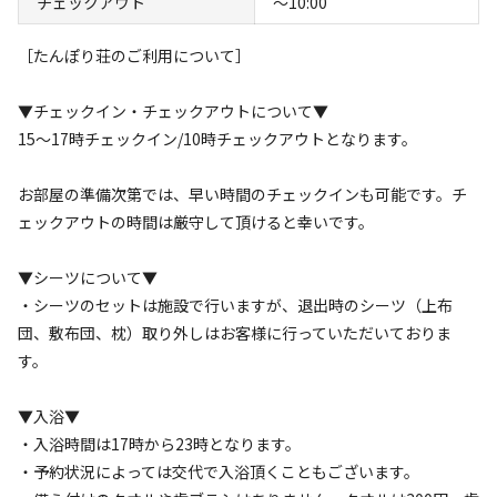
チェックアウト
〜10:00
キャンプ場からのお知らせ
2026.2.16
更新
［たんぽり荘のご利用について］
4/25(土)より、令和8年度の営業を開始します！

▼チェックイン・チェックアウトについて▼
ご予約受付中です。

15～17時チェックイン/10時チェックアウトとなります。
ご不明な点はお気軽にお問い合わせください。
お部屋の準備次第では、早い時間のチェックインも可能です。チ
ェックアウトの時間は厳守して頂けると幸いです。
▼シーツについて▼
・シーツのセットは施設で行いますが、退出時のシーツ（上布
空き状況検索
団、敷布団、枕）取り外しはお客様に行っていただいておりま
す。
利用タイプ
宿泊
日帰り
▼入浴▼
チェックイン
チェックアウト
・入浴時間は17時から23時となります。
・予約状況によっては交代で入浴頂くこともございます。
利用人数