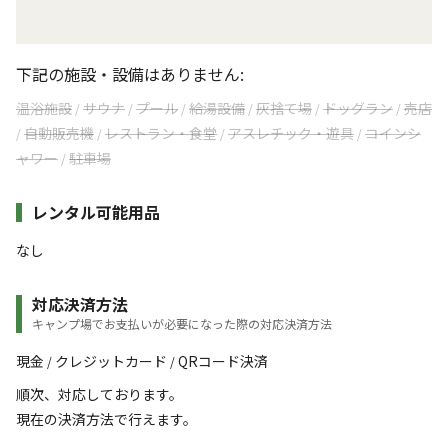
下記の施設・設備はありません:
温浴施設
サウナ
プール
給湯設備
灰捨て場
ドッグラン
売店
/
/
/
/
/
/
自動販売機
レストラン・食堂
アスレチック・遊具
コインシ
/
/
/
/
ャワー
駐車場
/
レンタル可能用品
なし
対応決済方法
キャンプ場でお支払いが必要になった際の対応決済方法
現金
クレジットカード
QRコード決済
/
/
順次、対応しております。
現在の決済方法で行えます。