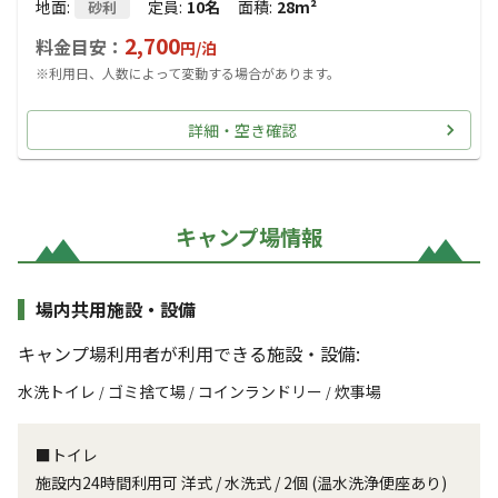
地面
:
定員
:
10名
面積
:
28m²
砂利
2,700
料金目安：
円/
泊
※利用日、人数によって変動する場合があります。
詳細・空き確認
キャンプ場情報
場内共用施設・設備
キャンプ場利用者が利用できる施設・設備:
水洗トイレ
ゴミ捨て場
コインランドリー
炊事場
/
/
/
■トイレ
施設内24時間利用可 洋式 / 水洗式 / 2個 (温水洗浄便座あり)