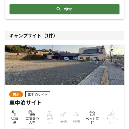
検索
キャンプサイト（
1
件）
宿泊
車中泊サイト
車中泊サイト
AC電
車両乗り
たき
ペット同
リードフ
花火
喫煙
源
入れ
火
伴
リー