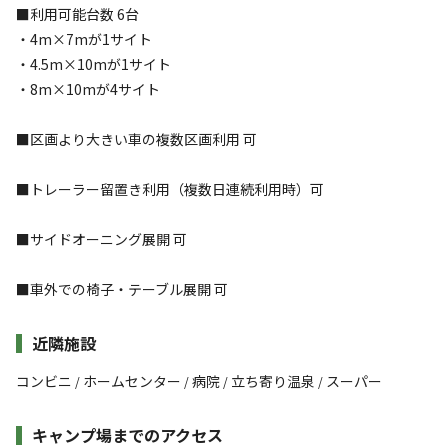
■利用可能台数 6台
・4m×7mが1サイト
・4.5m×10mが1サイト
・8m×10mが4サイト
■区画より大きい車の複数区画利用 可
■トレーラー留置き利用（複数日連続利用時）可
■サイドオーニング展開 可
■車外での椅子・テーブル展開 可
近隣施設
コンビニ
ホームセンター
病院
立ち寄り温泉
スーパー
/
/
/
/
キャンプ場までのアクセス