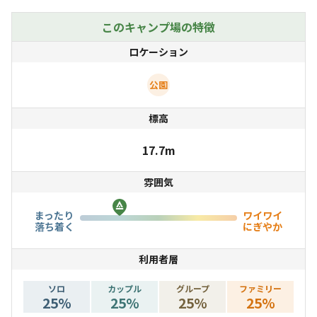
冬場は、鶴観察、早朝は、パークより武家屋敷石垣通りが
広がり散歩が楽しめます。歴史を感じて散歩コースになり
このキャンプ場の特徴
ます。また、夜は出水の飲食街が隣接しており、思い出に
ロケーション
夕餉、お酒も歩いて行けます。
公園
基本、スペースと出来るだけの設備はありますが、景色は
標高
駐車場からは望めません。各方面への中継基地、長旅のリ
セット的にお役に立てればと考えております。近くに食料
17.7m
品スーパーやコンビニ、コインランドリー、温泉等もご案
雰囲気
内しています。
まったり
ワイワイ
落ち着く
にぎやか
利用者層
ソロ
カップル
グループ
ファミリー
25
%
25
%
25
%
25
%