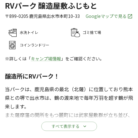
RVパーク 醸造屋敷ふじもと
〒899-0205
鹿児島県
出水市
本町10-33
Googleマップで見る
水洗トイレ
ゴミ捨て場
コインランドリー
※詳しくは「
キャンプ場情報
」をご確認ください。
醸造所にRVパーク！
当パークは、鹿児島県の最北（北薩）に位置しており熊本
県との堺で出水市は、鶴の渡来地で毎年万羽を超す鶴が飛
来します。
また薩摩藩の関所をもつ麓町には武家屋敷群が立ち並び、
通りの石垣は、重要歴史的建造物として指定を受けていま
すべて表示する
す。