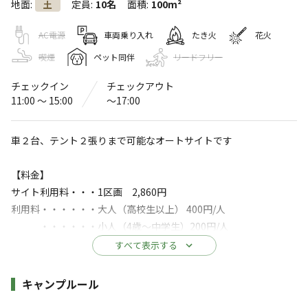
地面
:
定員
:
10名
面積
:
100m²
土
毛原オートキャンプ場
〒640-1475
和歌山県
海草郡
紀美野町小西187
AC電源
車両乗り入れ
たき火
花火
Googleマップで見る
喫煙
ペット同伴
リードフリー
チェックイン
チェックアウト
灰捨て場
水洗トイレ
11:00 〜 15:00
〜17:00
駐車場
売店
車２台、テント２張りまで可能なオートサイトです
※詳しくは「
キャンプ場情報
」をご確認ください。
【料金】
365日安心の同一価格♪「絶景星空の見えるキャ
サイト利用料・・・1区画 2,860円
ンプ場」「オートサイトは車2台・テント2張り
利用料・・・・・・大人（高校生以上） 400円/人
OK！「そばを流れる川では釣りやホタル観賞も
・・・・・・小人（4歳～中学生）200円/人
楽しめます♪」
※4歳以上の未就学児・中学生の方は【小学生】から人数をご選択
すべて表示する
ください。
毛原オートキャンプ場へようこそ！
※車２台、テント２張りまで（テント１張り5人用以下）
施設詳細
キャンプルール
自然の恵みを存分に感じられる、この特別な場所で、
忘れられないキャンプ体験をお楽しみください。