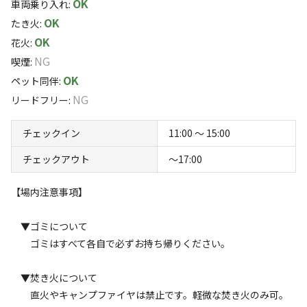
OK
車両乗り入れ
:
【定員】
OK
たき火
:
10名まで
OK
すべて表示する
花火
:
清流貴志川のほとりに位置し、初夏にはホタルが舞う幻想
NG
喫煙
:
的な風景が広がります。
【利用時間】
OK
ペット同伴
:
11時～17時
心癒される川のせせらぎに包まれながら、日常の喧騒から
このキャンプ場の特徴
NG
リードフリー
:
解放されてリラックスできます。さらに、星空が美しく輝
ロケーション
【設備】
くスポットとしても有名で、夜空を見上げると無数の星々
チェックイン
11:00 〜 15:00
各サイトに４坪の東屋が付いてます♪
が広がります。周囲の「みさと天文台」では、宇宙への好
川
チェックアウト
〜17:00
奇心を満たすこともできます。
【オプション】
標高
【場内注意事項】
テントレンタル・BBQセットを販売しております♪
256.1m
▼ゴミについて
場内共有設備
雰囲気
ゴミはすべて各自で必ずお持ち帰りください。
◆管理棟（センターハウス）
・売店
まったり
ワイワイ
▼焚き火について
・レンタル
落ち着く
にぎやか
直火やキャンプファイヤは禁止です。軽微な焚き火のみ可。
◆炊事棟