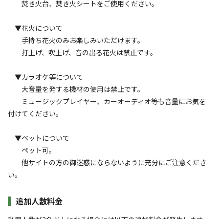
焚き火台、焚き火シートをご使用ください。
・炊事場（給湯器なし）
利用者層
水道は上水道のため飲用可能
▼花火について
・灰捨て場
ソロ
カップル
グループ
ファミリー
25
%
25
%
25
%
25
%
手持ち花火のみお楽しみいただけます。
◆トイレ棟
打上げ、吹上げ、音の出る花火は禁止です。
・男女別（和式水洗トイレ）
特徴タグ
・バリアフリートイレ（洋式・ウォシュレット付）
▼カラオケ等について
#
カップルにおすすめ
#
ファミリーにおすすめ
#
釣り
大音量を発する機材の使用は禁止です。
#
グループにおすすめ
#
川遊び
#
レンタルあり
ミュージックプレイヤー、カーオーディオ等も音量にお気を
#
ソロにおすすめ
#
天体観測
#
星空撮影
付けてください。
▼ペットについて
キャンペーン
ペット可。
他サイトの方の御迷惑にならないように充分にご注意くださ
い。
追加人数料金