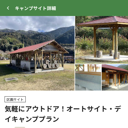
キャンプサイト
詳細
ログイン
メニュー
+
16
トップ
サイト・宿泊施設
キャンプ場情報
区画サイト
気軽にアウトドア！オートサイト・デ
クーポン利用可
イキャンププラン
WEB予約可能
キャンプサイト
25
人