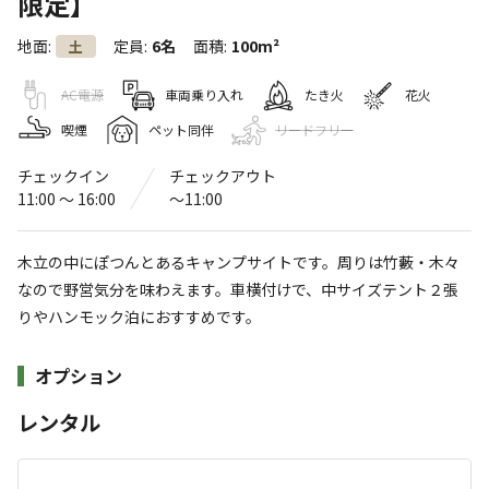
限定】
デルフリキャンプ いつまでたっても
地面
:
定員
:
6名
面積
:
100m²
土
完成しない里山のキャンプ場
4.3
AC電源
車両乗り入れ
たき火
花火
（
11
件）
〒529-0301
滋賀県
長浜市
小谷上山田町377-1
デルフリキャンプ
喫煙
ペット同伴
リードフリー
Googleマップで見る
チェックイン
チェックアウト
11:00 〜 16:00
〜11:00
灰捨て場
駐車場
売店
木立の中にぽつんとあるキャンプサイトです。周りは竹藪・木々
なので野営気分を味わえます。車横付けで、中サイズテント２張
※詳しくは「
キャンプ場情報
」をご確認ください。
りやハンモック泊におすすめです。
全サイト車乗入れ可能！ハンモック掛け放題！
施設詳細
オプション
絶叫バギーやドローンが楽しめる！ 焚火や薪ス
トーブが楽しいキャンプ場！DEEPな森の中の非
レンタル
日常な体験が出来る！ハンモックで揺られる最
高のひととき！「いつまでたっても完成しない里