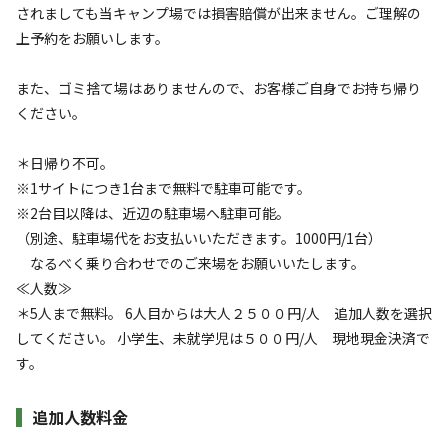
・バギー体験３０分　3500円/１台

参いただくと安全な運行が出来ます。 重要事項 ■物損・人
されましても当キャンプ場では損害賠償が出来ません。ご理解の
・バギー体験２０分　2500円/１台

身障害は、全お客様の自己責任となります。 ■バギーの故障
上予約をお願いします。
　[追加オプション　田園周回　1000円/1台]

により運転不可能になった場合は、利用することができませ
ん。 ■ お子様の単独運転はできません。保護者と同乗して
また、ゴミ捨て場はありませんので、お客様ご自身でお持ち帰り
利用規約をお守りください

お楽しみ下さい。同乗は+1000円です。 お子様同乗の場合も
ください。
・焚火終了/消灯 　11：00

物損・人身障害は、全お客様の自己責任となります。 損害賠
・午後11：00以降の禁止項目

償はありません。
＊日帰り不可。
　①宴会　②歓談　③散歩　④ドライブ
※1サイトにつき1台まで無料で駐車可能です。
※2台目以降は、近辺の駐車場へ駐車可能。
（別途、駐車場代をお支払いいただきます。1000円/1台）
なるべく乗り合わせでのご来場をお願いいたします。
≪人数≫
空き状況検索
＊5人まで無料。 6人目からは大人２５００円/人 追加人数を選択
してください。 小学生、未就学児は５００円/人 現地現金決済で
利用タイプ
す。
宿泊
日帰り
追加人数料金
チェックイン
チェックアウト
ペット同伴料金