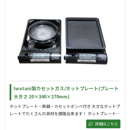
山のキャンプ場」日々アップデート中！
「デルフリ」はスイス地方で「小さな村」という意味。
コンセプトは「いつまでたっても完成しない里山のキャン
プ場」。日々森林を開拓して拡大中です。
グランピングとは対極の楽しみ方をするキャンプなので、
すべて表示する
自然の中で創意工夫しながら過ごして下さい。レディーフ
ァーストのキャンプ場です！
このキャンプ場の特徴
近隣温泉施設は全部で４施設
ロケーション
・姉川温泉 １１分
Iwatani製カセットガス/ホットプレート(プレート
・北近江の湯 １１分
林間
大きさ 20×340×270mm)
・バーデあざい２０分
ホットプレート・鉄鍋・カセットボンベ付き 大きなホットプ
標高
・須賀谷温泉 １０分
レートでたくさんの具材を調理出来ます！ ホットプレートを
所要時間はGoogleナビの表示時間です。
146m
はずすとゴトクがあり鍋料理もできます！
詳細はこちら