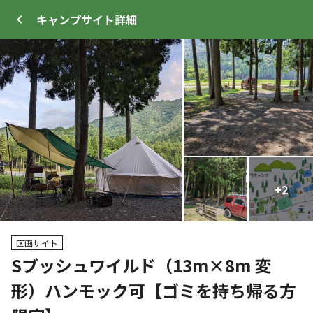
キャンプサイト
詳細
ログイン
メニュー
+
+
27
2
トップ
サイト・宿泊施設
クチコミ
キャンプ場
区画サイト
Sブッシュワイルド（13m×8m 変
クーポン利用可
形）ハンモック可【ゴミを持ち帰る方
WEB予約可能
キャンプサイト
162
人