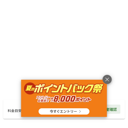
自然・環境・雰囲気
5
管理
5
設備
3
アクセスのよさ
4
神戸から来店しました。自然の雰囲気もとても良く、バ
ギーの爽快感が何よりも良かったです。キャンプの施設
はレンタルのもの以外は何もないので自分で持ってくる
のが大変ですが、土地代のみでとても安く済んだので
そ
...もっと見る
+
3
3,000
円/
泊
空室確認
料金見積もり
料金目安
同伴者
グループ
利用日
2026年05月03日