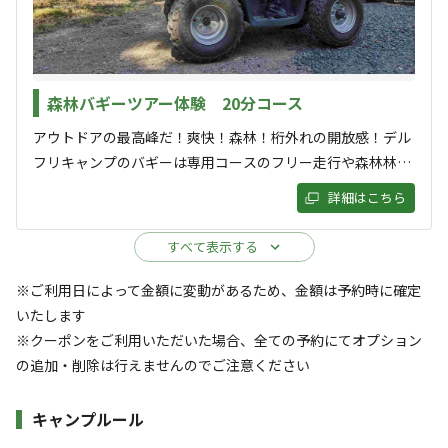
森林バギーツアー体験 20分コース
アウトドアの最高峰だ！爽快！森林！桁外れの開放感！デル
フリキャンプのバギーは専用コースのフリー走行や森林林道
バギーツアーなど楽しい遊びが増えました。 バギーツアーの
キャンプ場からのお知らせ
詳細はこちら
みのご予約・ご利用も可能です！ 追加オプショナルツアー
2026.4.18
更新
1000円/台 普通免許要・一人乗り ・各コース終了後に追加
すべて表示する
オプションとしてお受けしております。 ・オプショナルツア
カーナビ無視　キャンプ目前の村道は直進して下さい。右左
ーのみの運行はありません。 ・バギー係員の先導で絶景ポイ
※ご利用日によって金額に変動があるため、金額は予約時に確定
折しないで下さい。

ントやワイルドポイントへ案内いたします。 ・記念写真を撮
いたします
る時間がたっぷりあります。 ・申し込みは現地でお受けしま
※クーポンをご利用いただいた場合、全ての予約にてオプション
[ペット同伴ご利用料について]

す。お客様、到着遅延の場合は不可の場合がございます。 推
の追加・削除は行えませんのでご注意ください
1000円/匹となります。

奨事項 1.ヘルメット 2.手袋 3.スニーカー 4.ロングパンツ ご持
オプションからペット予約して下さい。

参いただくと安全な運行が出来ます。 重要事項 ■物損・人
キャンプルール
身障害は、全お客様の自己責任となります。 ■バギーの故障