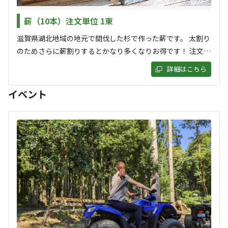
クチコミ
薪（10本）注文単位 1束
総合評価
4.3
滋賀県湖北地域の地元で間伐した杉で作った薪です。 太割り
のためさらに薪割りするとかなり多くなりお得です！ 注文方
法 一束10本結束（10本単位） 薪10本 注文数量 1 薪20
詳細はこちら
本 注文数量 2
アクセス
自然・環境
4.0
4.6
イベント
設備
管理
3.6
4.4
クチコミ（
11
件）を見る
キャンペーン