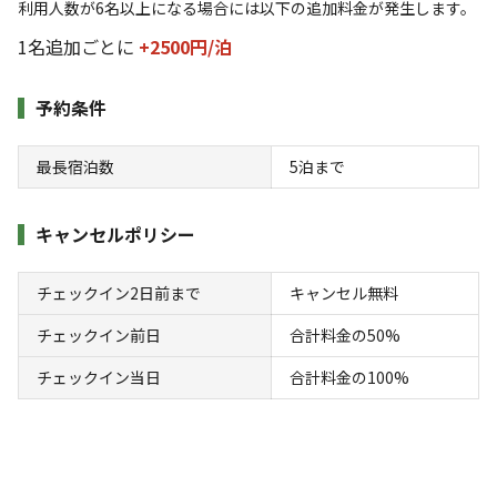
利用人数が6名以上になる場合には以下の追加料金が発生します。
ペット同伴の利用料金です！ 一匹につき1000円が必要で
利用人数
1名追加ごとに
+2500円/
泊
す。
詳細はこちら
検索対象
予約条件
最長宿泊数
5
泊まで
検索
キャンセルポリシー
キャンプサイト（
20
件）
チェックイン2日前まで
キャンセル無料
チェックイン前日
合計料金の50%
チェックイン当日
合計料金の100%