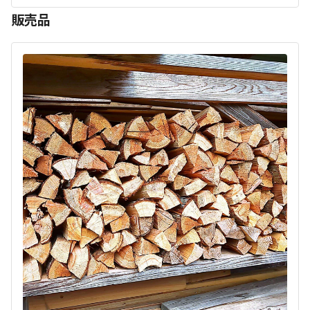
雰囲気
アクセス
販売品
・北陸道小谷城スマートインターから５分
まったり
ワイワイ
・JR北陸線高槻駅からタクシーで１０分
落ち着く
にぎやか
・岐阜愛知から車で６０分
利用者層
・京都大阪から車で６０分（都会から近い里山です）
ソロ
カップル
グループ
ファミリー
20
%
30
%
20
%
30
%
SECOMキャンプサイト監視システム導入！
デルフリキャンプはお客様の安全を守るため、外部からの
ゆったりとキャンプを楽しむ自然派層に人気です。
侵入や犯罪を未然に防ぐセキュリティシステムを整えてい
特徴タグ
ます。
#
体験アクティビティ
#
初心者歓迎
#
カップルにおすすめ
ドローンパークとバギー専用コースが併設されています。
#
クラフト体験
#
サイクリング
#
ドローンOK
#
ファミリーにおすすめ
#
グループにおすすめ
#
虫捕り
注意:1グループ最大6人までとなります。
#
夜景
#
ソロにおすすめ
#
絶景
#
天体観測
#
星空撮影
#
携帯電波あり