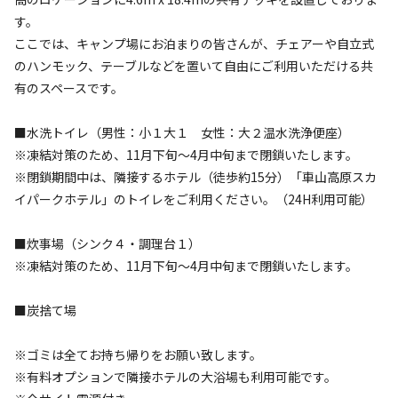
20
%
30
%
20
%
30
%
隣接する「車山高原スカイパークホテル」の、標高
す。
1600mの地表に湧き出した天然の伏流水「天狗水（てん
追加1名 +1,000円
ここでは、キャンプ場にお泊まりの皆さんが、チェアーや自立式
特徴タグ
追加ペット一匹 +1,000円
ごんすい）」を利用した大浴場・サウナ・露天風呂をご利
のハンモック、テーブルなどを置いて自由にご利用いただける共
用いただけます！
#
体験アクティビティ
#
カップルにおすすめ
有のスペースです。
※ペットお連れご希望の場合は【備考欄】にご記入ください。
ご希望の方はオプションから選択いただけます♪（タオル
#
ファミリーにおすすめ
#
グループにおすすめ
#
虫捕り
込み）
■水洗トイレ（男性：小１大１ 女性：大２温水洗浄便座）
#
川遊び
#
ソロにおすすめ
#
絶景
#
天体観測
#
星空撮影
※テント・タープは区画内であれば貼り放題！
※凍結対策のため、11月下旬～4月中旬まで閉鎖いたします。
#
携帯電波あり
※サイトの指定の要望は空いていればお受けします。繁忙期は不
※閉鎖期間中は、隣接するホテル（徒歩約15分）「車山高原スカ
可
イパークホテル」のトイレをご利用ください。（24H利用可能）
キャンペーン
■炊事場（シンク４・調理台１）
※凍結対策のため、11月下旬～4月中旬まで閉鎖いたします。
■炭捨て場
※ゴミは全てお持ち帰りをお願い致します。
※有料オプションで隣接ホテルの大浴場も利用可能です。
キャンプ場からのお知らせ