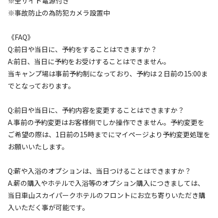
※全サイト電源付き
2025.11.25
更新
※事故防止の為防犯カメラ設置中
《FAQ》
アーリーチェックインご希望の場合はキャンプ場までお問い
Q:前日や当日に、予約をすることはできますか？
合わせください。

A:前日、当日に予約をお受けすることはできません。
当キャンプ場は事前予約制になっており、予約は２日前の15:00ま
2025.11.25

でとなっております。
来春4月中旬頃まで、凍結対策のため、トイレと炊事場は閉
鎖させていただきます。トイレは、隣接するホテル（徒歩約
Q:前日や当日に、予約内容を変更することはできますか？
15分）「車山高原スカイパークホテル」のトイレが24時間ご
A.事前の予約変更はお客様側でしか操作できません。予約変更を
利用可能です。

ご希望の際は、1日前の15時までにマイページより予約変更処理を
ご迷惑をおかけしますが、ご理解・ご了承の程よろしくお願
お願いいたします。
いいたします。
Q:薪や入浴のオプションは、当日つけることはできますか？
A.薪の購入やホテルで入浴等のオプション購入につきましては、
当日車山スカイパークホテルのフロントにお立ち寄りいただき購
入いただく事が可能です。
空き状況検索