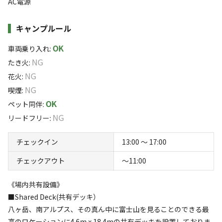
AC電源
あり（1500W 2口）
晴天率８０％を誇る車山ー霧ヶ峰エリアは、猛暑の夏でも
キャンプルール
●車両乗り入れ
平均気温２０度を下回ることも多く、お子様連れのご家族
このキャンプ場の特徴
可
にも安心して快適なキャンプがお楽しみいただけます。
OK
車両乗り入れ
:
ロケーション
NG
たき火
:
●最大定員
◆寒くても安心の電源（1500W）が全サイト完備！
草原
高原
高台
NG
花火
:
7名
11区画あり、区画スペースは10m×10mの広さがありま
NG
喫煙
:
標高
す！
●料金(5名迄)
OK
ペット同伴
:
７区画が4.8m x 4.8mのデッキが付いているサイト、４区
NG
1,535.7m
リードフリー
:
レギュラーシーズン
画がフラットなオートキャンピングサイトになっておりま
平日 6,000円
雰囲気
す！
チェックイン
13:00 〜 17:00
休前日 10,000円
電源は1500Wまでで2口ついておりますので、ホットカー
チェックアウト
〜11:00
まったり
ワイワイ
日曜日 7,000円
ペットや電気毛布、電源式のストーブなどもご利用いただ
落ち着く
にぎやか
けます！
《場内共有設備》
ハイシーズン
利用者層
■Shared Deck(共有デッキ）
GW+お盆 15,000円
八ヶ岳、南アルプス、その真ん中に富士山を見ることのできる最
◆ホテルのお風呂が利用できる！
夏休み期間は、平日も休前日料金となります。
ソロ
カップル
グループ
ファミリー
高のロケーションに4.6m x 18.4mの共有デッキを設置しておりま