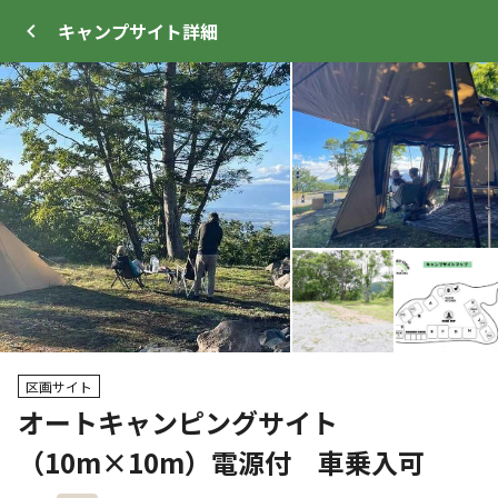
キャンプサイト
詳細
ログイン
メニュー
+
65
プ
サイト・宿泊施設
クチコミ
キャンプ場情報
区画サイト
オートキャンピングサイト
（10m×10m）電源付 車乗入可
WEB予約可能
キャンプサイト
102
人