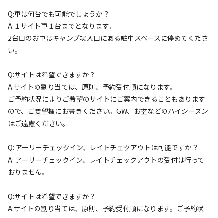
Q:車は何台でも可能でしょうか？
利用タイプ
A:１サイト車１台までとなります。
宿泊
日帰り
2台目のお車はキャンプ場入口にある駐車スペースに停めてくださ
チェックイン
チェックアウト
い。
Q:サイトは希望できますか？
利用人数
A:サイトの割り当ては、原則、予約受付順になります。
ご予約状況によりご希望のサイトにご案内できることもあります
検索対象
ので、ご要望欄にお書きください。GW、お盆などのハイシーズン
はご遠慮ください。
検索
Q: アーリーチェックイン、レイトチェクアウトは可能ですか？
A: アーリーチェックイン、レイトチェックアウトの受付は行って
おりません。
キャンプサイト（
3
件）
Q:サイトは希望できますか？
A:サイトの割り当ては、原則、予約受付順になります。ご予約状