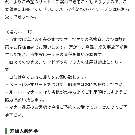
況によりご希望のサイトにご案内できることもありますので、ご
要望欄にお書きください。GW、お盆などのハイシーズンは原則お
受けできません。
《場内ルール》
・当施設は管理人不在の施設です。場内での私物管理及び事故対
宿泊
区画サイト
策はお客様自身でお願いします。 万が一、盗難、紛失事故等が発
【冬季限定】車山チャレンジ標高1,500m極
生した場合、当施設は一切その責任を負いかねます。
寒キャンプ
・直火での焚き火、ウッドデッキでの火の使用は禁止となりま
す。
AC電
車両乗り
たき
ペット同
リードフ
・ゴミは全てお持ち帰りをお願い致します。
花火
喫煙
源
入れ
火
伴
リー
・ペットは必ずリードをつけて、排泄物はお持ち帰りください。
地面
:
定員
:
7名
面積
:
100m²
土
・ルール・マナーを守り皆様が気持ちよくご利用頂けますようご
3,500
料金目安：
円/
泊
協力お願い致します。
※利用日、人数によって変動する場合があります。
・マナー違反のお客様は今後ご予約をお受けできませんのでご了
承下さい。
詳細・空き確認
追加人数料金