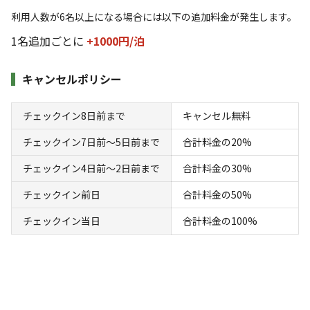
利用人数が6名以上になる場合には以下の追加料金が発生します。
1名追加ごとに
+1000円/
泊
キャンセルポリシー
チェックイン8日前まで
キャンセル無料
宿泊
区画サイト
チェックイン7日前〜5日前まで
合計料金の20%
ウッドデッキオートキャンプサイト
（10m×10m うち4.8m×4.8mデッキ）電
チェックイン4日前〜2日前まで
合計料金の30%
源付 車乗入可
チェックイン前日
合計料金の50%
チェックイン当日
合計料金の100%
AC電
車両乗り
たき
ペット同
リードフ
花火
喫煙
源
入れ
火
伴
リー
地面
:
定員
:
7名
面積
:
100m²
デッキ
8,000
料金目安：
円/
泊
※利用日、人数によって変動する場合があります。