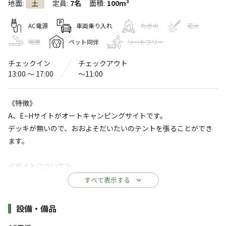
地面
:
定員
:
7名
面積
:
100m²
土
KURUMAYAMA CAMP SKY FIELD
〒391-0301
長野県
茅野市
北山３４１３-３３４
AC電源
車両乗り入れ
たき火
花火
Googleマップで見る
喫煙
ペット同伴
リードフリー
チェックイン
チェックアウト
灰捨て場
温浴施設
13:00 〜 17:00
〜11:00
水洗トイレ
駐車場
《特徴》
※詳しくは「
キャンプ場情報
」をご確認ください。
A、E~Hサイトがオートキャンピングサイトです。
デッキが無いので、おおよそだいたいのテントを張ることができ
晴天率80%を誇る車山からの大パノラマ
ます。
車山キャンプスカイフィールド は八ヶ岳、南アルプスを
≪サイトについて≫
眺める最高のロケーションにある天空オートキャンプ場と
●広さ
すべて表示する
なります。
10ｍ(縦)×10ｍ(横)
夜の星空も最高で、普段街中で見上げる星空とは比べられ
施設詳細
設備・備品
ない程に澄んだ夜空の輝きを見る事ができます。
●電源
すべて表示する