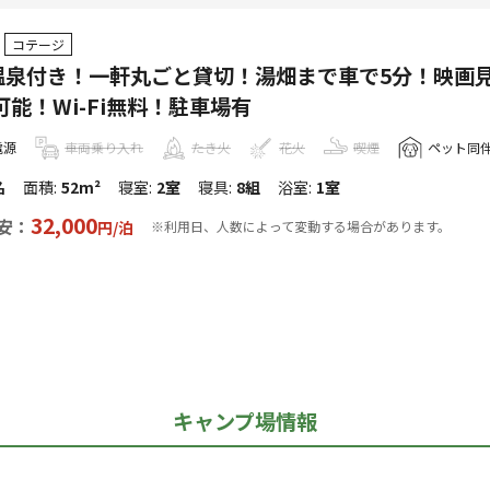
コテージ
温泉付き！一軒丸ごと貸切！湯畑まで車で5分！映画
可能！Wi-Fi無料！駐車場有
電源
車両乗り入れ
たき火
花火
喫煙
ペット同
名
面積
:
52m²
寝室
:
2室
寝具
:
8組
浴室
:
1室
32,000
安：
円/
泊
※利用日、人数によって変動する場合があります。
キャンプ場情報