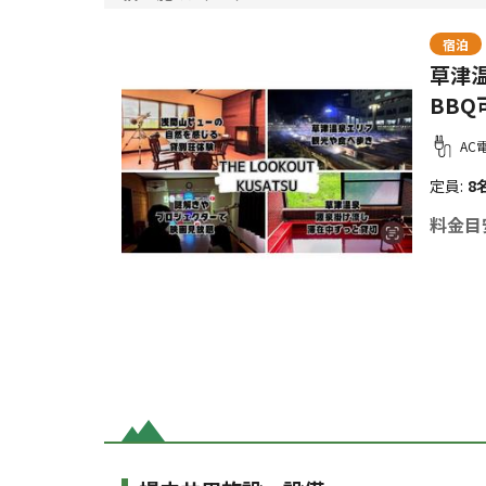
宿泊
草津
BBQ
AC
定員
:
8
料金目