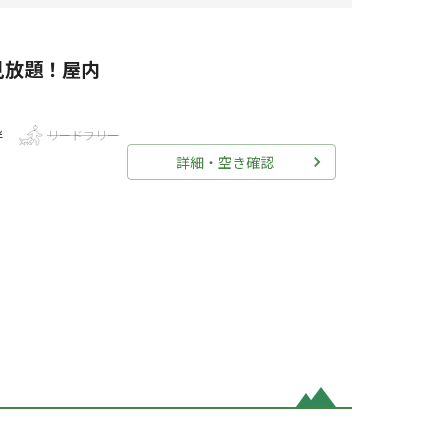
見放題！屋内
伴
リードフリー
詳細・空き確認