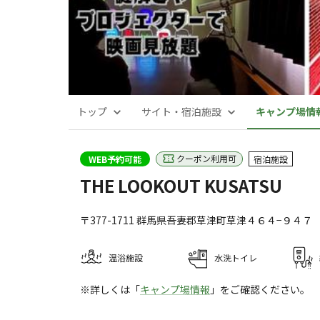
トップ
サイト・宿泊施設
キャンプ場情
クーポン利用可
WEB予約可能
宿泊施設
THE LOOKOUT KUSATSU
〒377-1711
群馬県
吾妻郡
草津町草津４６４−９４７
温浴施設
水洗トイレ
※詳しくは「
キャンプ場情報
」をご確認ください。