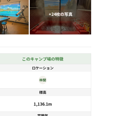
+
24
枚の写真
このキャンプ場の特徴
ロケーション
林間
標高
1,136.1m
雰囲気