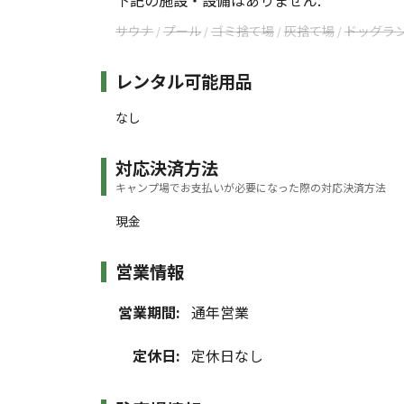
下記の施設・設備はありません:
サウナ
プール
ゴミ捨て場
灰捨て場
ドッグラ
/
/
/
/
レンタル可能用品
なし
対応決済方法
キャンプ場でお支払いが必要になった際の対応決済方法
現金
営業情報
営業期間:
通年営業
定休日:
定休日なし