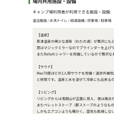
場内共用施設・設備
キャンプ場利用者が利用できる施設・設備:
温浴施設
水洗トイレ
給湯設備
炊事場
駐車場
/
/
/
/
【温泉】
草津温泉の稀少な源泉（わたの湯）が贅沢にも
窓はマジックミラーなのでブラインダーを上げ
またRefaのシャワーを完備しているので贅沢
【サウナ】
Max70度ほどの1人用サウナを完備！遠赤外
と併用です。温泉と水を混ぜて冷泉にも出来る
【リビング】
リビングからは浅間山が正面に見え、夜は満点
またペレットストーブ（薪ストーブのようなも
しかもエアコンよりも暖かく、空気も乾燥しな