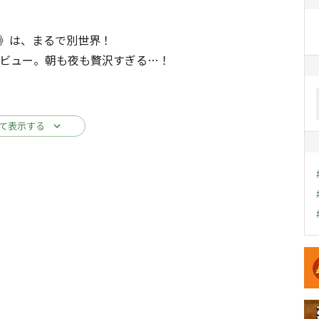
SU》は、まるで別世界！
間山ビュー。朝も夜も贅沢すぎる…！
をつかうことなく、家族や仲間とゆったり過ごせるのも魅
て表示する
家族みんなで映画タイム。
な湯あがり美肌も手に入る。
！
キ
興奮スペースで、寝るのが楽しみに。