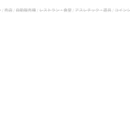
ン
売店
自動販売機
レストラン・食堂
アスレチック・遊具
コイン
/
/
/
/
/