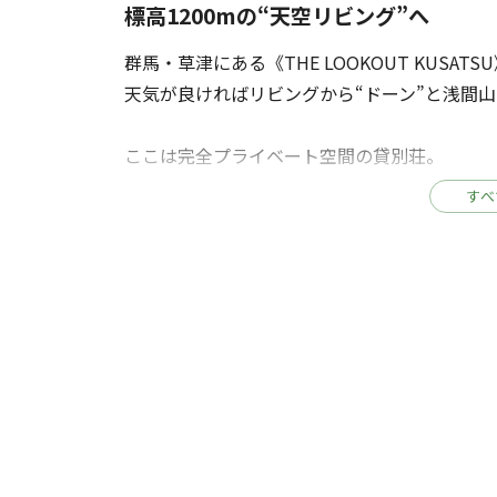
標高1200mの“天空リビング”へ
群馬・草津にある《THE LOOKOUT KUSAT
天気が良ければリビングから“ドーン”と浅
ここは完全プライベート空間の貸別荘。
一棟まるごと貸切だから、他のゲストに気
すべ
力。
お部屋にはポップインアラジン完備で、夜は
わたの湯源泉かけ流しの温泉で、とろけるよう
最大9名泊まれるから、2家族旅にもピッタリ
セミダブルの和室＋2段ベッド×2のキッズ大
草津の“とっておき”、はじまります！