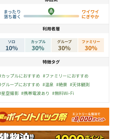
まったり
ワイワイ
落ち着く
にぎやか
利用者層
ソロ
カップル
グループ
ファミリー
10
%
30
%
30
%
30
%
特徴タグ
#
カップルにおすすめ
#
ファミリーにおすすめ
#
グループにおすすめ
#
温泉
#
絶景
#
天体観測
#
星空撮影
#
携帯電波あり
#
無料Wi-Fi
ャンペーン