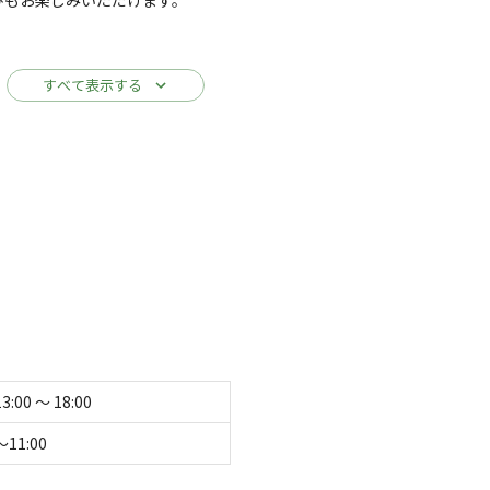
すべて表示する
ります。
沼へようこそ！
ゾートホテルです。
゙リーンシーズンは様々な屋外アクティビティがござい
など屋内アクティビティも充実。
天然温泉や、北海道の食材を使ったお料理もお楽しみい
て表示する
13:00 〜 18:00
）
◆
キ
〜11:00
の中エリアなど3タイプのキャンプサイトがござ