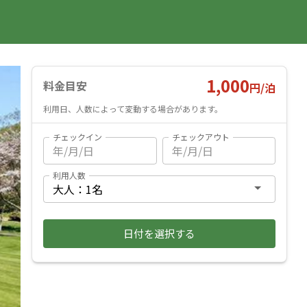
国内旅行
海外旅行
レンタカー
遊び・体験
旅行ガイド
お気に入り
予約確認
ヘルプ
ログイン
料金見積もり
1,000
料金目安
円/
泊
利用日、人数によって変動する場合があります。
チェックイン
チェックアウト
利用人数
日付を選択する