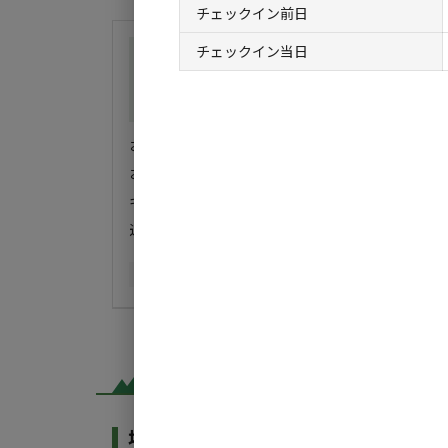
チェックイン前日
チェックイン当日
総合評価
3
自然・環境・雰囲気
5
管理
2
設備
2
ア
お盆キャンプで利用しました。

お盆だからなのか料金は高めの設定でした。

キャンプ場は第2サイトを利用しました。芝は綺麗
追加料金1000円でホテル内の温泉が入
...もっと見
同伴者
カップル
利用日
2025年08月14日
場内共用施設・設備