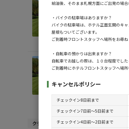
給油後、そのまま札幌方面にご出発の場合は
宿泊
第3
・バイクの駐車場はありますか？
AC
バイクの駐車場は、ホテル正面玄関のキャ
屋根もついてございます。
地面
:
ご到着時フロントスタッフへ場所をお尋ね
料金目
・自転車の預かりは出来ますか？
自転車でお越しの際は、１０台程度でした
宿泊
ご到着時にホテルフロントスタッフへ場所
第3
AC
キャンセルポリシー
地面
:
チェックイン8日前まで
料金目
チェックイン7日前〜5日前まで
チェックイン4日前〜2日前まで
クチコミ（
1
件）