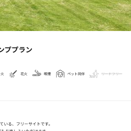
キャンプ場情報
ンププラン
゙リーンピア大沼キャンプ
き火
花火
喫煙
ペット同伴
リードフリー
16
人
eマップで見る
水洗トイレ
ゴミ捨て場
コインランドリー
レストラン
している、フリーサイトです。
サウナ
売店
・食堂
で川遊びもお楽しみいただけます。