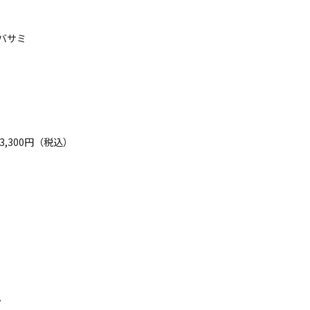
1：00）
レンタル品も充実。
円
ただけます。
に入浴カードを人数分お渡しいたします）
バサミ
空き状況検索
,300円（税込）
ェックアウト
利用人数
イトのみ
宿泊施設のみ
。