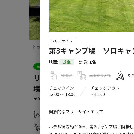
フリーサイト
トップ
サイト・宿泊施設
クチコミ
第3キャンプ場 ソロキャ
地面
:
定員
:
1名
芝生
クーポン利用可
WEB予約可能
キャンプサイト
リブマックスリゾート函館 ク
AC電源
車両乗り入れ
た
場
チェックイン
チェックアウト
13:00 〜 18:00
〜11:00
〒049-2142
北海道
茅部郡
森町赤井川229
Googl
開放的なフリーサイトエリア
灰捨て場
温浴施設
アスレチック
ホテル後方約700m、第2キャンプ場に隣接
駐車場
・遊具
2025/7/26～2025/8/31期間 近くの川