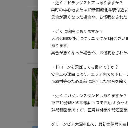
・近くにドラッグストアはありますか？
森町の中心地またはJR新函館北斗駅付近
宿泊
具合が悪くなった場合や、お怪我をされた
第2
・近くに病院はありますか？
AC
大沼公園駅付近にクリニックが1軒ござい
地面
:
あります。
具合が悪くなった場合や、お怪我をされた
料金目
・ドローンを飛ばしても良いですか？
宿泊
安全上の理由により、エリア内でのドロー
第2
※取材等のため事前に許可した場合を除く
AC
・近くにガソリンスタンドはありますか？
地面
:
車で10分ほどの距離にコスモ石油 キタセ
24時間営業ですが、正月は休業や時短営
料金目
グリーンピア大沼を出て、最初の信号を左