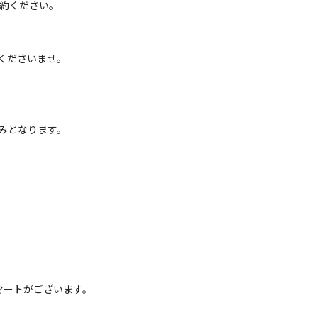
予約ください。
くださいませ。
フリーサイト
キャンプ場
電源
車両乗り入れ
たき火
花火
喫煙
ペット同
みとなります。
定員
:
5名
芝生
4,000
安：
円/
泊
※利用日、人数によって変動する場合があります。
フリーサイト
キャンプ場 バイク専用プラン
電源
車両乗り入れ
たき火
花火
喫煙
ペット同
定員
:
1名
芝生
マートがございます。
2,500
安：
円/
泊
※利用日、人数によって変動する場合があります。