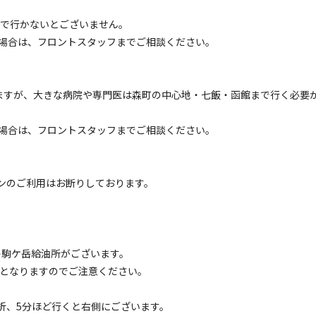
まで行かないとございません。
フリーサイト
場合は、フロントスタッフまでご相談ください。
キャンプ場（電源なし）
電源
車両乗り入れ
たき火
花火
喫煙
ペット同
ますが、大きな病院や専門医は森町の中心地・七飯・函館まで行く必要
定員
:
5名
芝生
場合は、フロントスタッフまでご相談ください。
4,000
安：
円/
泊
※利用日、人数によって変動する場合があります。
フリーサイト
ンのご利用はお断りしております。
キャンプ場（電源なし） バイク専用プラン
電源
車両乗り入れ
たき火
花火
喫煙
ペット同
定員
:
1名
キ駒ケ岳給油所がございます。
芝生
業となりますのでご注意ください。
2,500
安：
円/
泊
※利用日、人数によって変動する場合があります。
折、5分ほど行くと右側にございます。