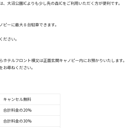
、大沼公園ICよりも少し先の森ICをご利用いただく方が便利です。
フリーサイト
キャンプ場
電源
車両乗り入れ
たき火
花火
喫煙
ペット同
ノピーに最大８台駐車できます。
定員
:
5名
芝生
ください。
3,000
安：
円/
泊
※利用日、人数によって変動する場合があります。
らホテルフロント横又は正面玄関キャノピー内にお預かりいたします。
フリーサイト
をお尋ねください。
キャンプ場 ソロキャンププラン
電源
車両乗り入れ
たき火
花火
喫煙
ペット同
定員
:
1名
芝生
1,000
キャンセル無料
安：
円/
泊
※利用日、人数によって変動する場合があります。
合計料金の20%
合計料金の30%