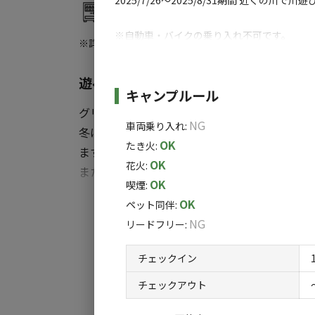
自動販売機
※自動車・バイクの乗り入れ不可です。
※詳しくは「
キャンプ場情報
」をご確認ください。
※9月の花火大会開催時は、追加料金が掛か
遊べるリゾートホテル グリーンピア大
施設詳細
キャンプルール
グリーンピア大沼は439万㎡の広大な敷地のリ
【ご利用料金】
NG
車両乗り入れ
:
冬はスキーなどのウィンターアクティビティ、ク
テント 1張：1,000円〜
OK
たき火
:
ます。
ソロキャンプ：1,000円〜
OK
花火
:
また、通年を通してお楽しみいただけるプール
OK
喫煙
:
おもいっきり遊んだあとは、源泉かけ流しの
【チェックイン】 13:00〜18:00
すべ
OK
ペット同伴
:
ただけます。
【チェックアウト】 7:00〜11:00
NG
リードフリー
:
【温泉大浴場ご利用料金】
チェックイン
大 人 シルバー・学割 小人（３歳～小学生
◆大自然を満喫する3タイプのキャンプサイト
1人 1,000円 1人 900円 1人 500円
チェックアウト
当施設には、ホテル前の芝生エリアと、ホテル奥の森