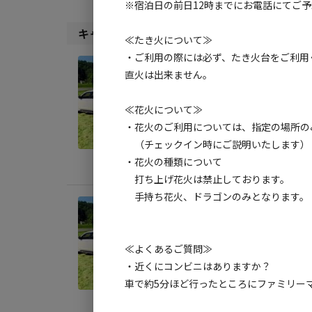
※宿泊日の前日12時までにお電話にてご
キャンプサイト（
6
件）
≪たき火について≫
・ご利用の際には必ず、たき火台をご利用
宿泊
直火は出来ません。
第1
≪花火について≫
AC
・花火のご利用については、指定の場所の
地面
:
（チェックイン時にご説明いたします）
・花火の種類について
料金目
打ち上げ花火は禁止しております。
手持ち花火、ドラゴンのみとなります。
宿泊
第1
≪よくあるご質問≫
AC
・近くにコンビニはありますか？
地面
:
車で約5分ほど行ったところにファミリー
料金目