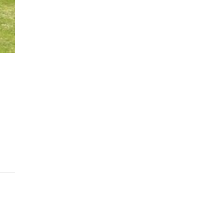
+
21
枚の写真
このキャンプ場の特徴
ロケーション
林間
高原
川
標高
176.2m
雰囲気