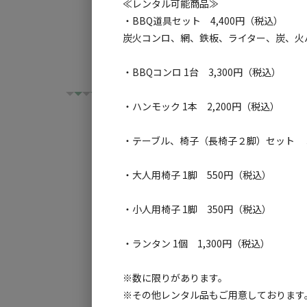
※滞在中何回でも入浴可（IN日13：00～翌日1
≪レンタル可能商品≫
います。バーベキューセットをはじめとした
※バスタオル、フェイスタオルレンタル330
・BBQ道具セット 4,400円（税込）
ホテル棟の温泉や、各種遊戯施設もお楽しみい
※受付温泉保養館にて入浴券購入（ご購入時
炭火コンロ、網、鉄板、ライター、炭、火
・BBQコンロ 1台 3,300円（税込）
・ハンモック 1本 2,200円（税込）
・テーブル、椅子（長椅子２脚）セット 3
チェックイン
チ
・大人用椅子 1脚 550円（税込）
利用タイプ:
・小人用椅子 1脚 350円（税込）
宿泊
日帰り
・ランタン 1個 1,300円（税込）
検索対象:
※数に限りがあります。
すべて
キャンプサ
※その他レンタル品もご用意しております