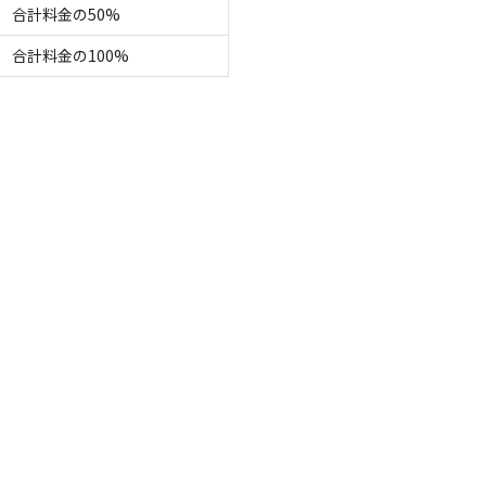
合計料金の50%
合計料金の100%
クセスのよさ
3
で、雰囲気もとても良く静かに過ごせました。

る
利用区画
区画サイト
キャンプ場情報