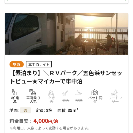
宿泊
車中泊サイト
【素泊まり】＼ＲＶパーク／五色浜サンセッ
トビュー★マイカーで車中泊
AC電
車両乗り
たき
ペット同
リードフ
花火
喫煙
源
入れ
火
伴
リー
地面
:
定員
:
8名
面積
:
35m²
砂
4,000
料金目安：
円/
泊
※利用日、人数によって変動する場合があります。