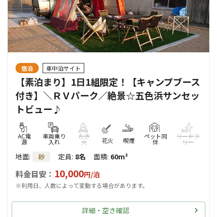
宿泊
車中泊サイト
【素泊まり】1日1組限定！【キャンプブース
付き】＼ＲＶパーク／絶景☆五色浜サンセッ
トビュー♪
AC電
車両乗り
たき
ペット同
リードフ
花火
喫煙
源
入れ
火
伴
リー
地面
:
定員
:
8名
面積
:
60m²
砂
10,000
料金目安：
円/
泊
※利用日、人数によって変動する場合があります。
詳細・空き確認