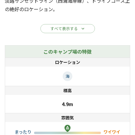
淡路サンセットライン（西浦海岸線）、ドライブコース上
の絶好のロケーション。
目の前に広がる播磨灘、遠く小豆島の向こうに、海も空も
すべて表示する
真っ赤に染めながら
沈みゆく夕陽を眺める至福のひととき。
このキャンプ場の特徴
広めのゆったりスペースでソーシャルディスタンスをたっ
ロケーション
ぷりとりつつ
淡路の海風の中で深呼吸して、疲れた心に贅沢なご褒美を
海
ぜひ。
標高
4.9m
雰囲気
まったり
ワイワイ