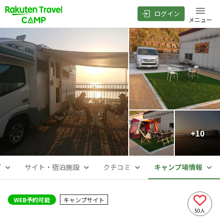
ログイン
メニュー
+
10
プ
サイト・宿泊施設
クチコミ
キャンプ場情報
WEB予約可能
キャンプサイト
50
人