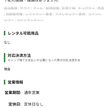
温浴施設
サウナ
プール
給湯設備
灰捨て場
ドッグラン
売店
/
/
/
/
/
/
自動販売機
レストラン・食堂
アスレチック・遊具
コインシ
/
/
/
/
ャワー
コインランドリー
/
レンタル可能用品
なし
対応決済方法
キャンプ場でお支払いが必要になった際の対応決済方法
現金
営業情報
営業期間:
通年営業
定休日:
定休日なし