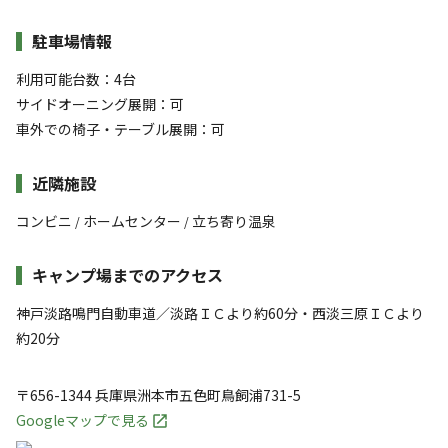
駐車場情報
利用可能台数：4台
サイドオーニング展開：可
車外での椅子・テーブル展開：可
近隣施設
コンビニ
ホームセンター
立ち寄り温泉
/
/
キャンプ場までのアクセス
神戸淡路鳴門自動車道／淡路ＩＣより約60分・西淡三原ＩＣより
約20分
〒656-1344
兵庫県
洲本市
五色町鳥飼浦731-5
Googleマップで見る