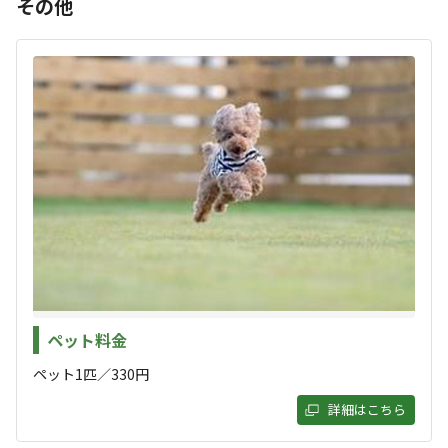
その他
【入場料】
泉風呂、一組限定ドッグランサイト。淡路島で
中学生以上 1100円
有名なマイナスイオンと運気ＵＰ神秘的パワー
小学生未満 550円
スポット鮎屋の滝のすぐそばです！日帰りキャ
ンプBBQでもご利用ください!!
【ペット】
広大な敷地に施設をご用意しております！
330円／1匹
※オプションよりご選択ください
グランピングドーム（一棟貸）×2棟
《付帯設備（無料）》
オートキャンプ×2区画
・AC電源
区画キャンプ
すべて表示する
・流し台
フリーサイトでキャンプ・ソロキャンプ歓迎
・Wi-Fi
ペットと宿泊ドックランサイト一組限定
フィンランドサウナ×男女別
このキャンプ場の特徴
《車両について》
ペット料金
自噴療養泉天然硫黄温泉掛け流し（家族風呂2人～）×2
サイトに普通自動車１台乗り入れ可能です。
ロケーション
ペット1匹／330円
棟
詳細はこちら
※２台以上でご利用の場合、２台目以降のお車は駐車場（有料）
春は桜が咲き、夏の夜はホタルが飛び交い、秋は紅葉、冬
林間
草原
高台
川
へお停めください。
は霜柱と滝の氷柱が見られます。鯉や鴨やホタルの棲む川