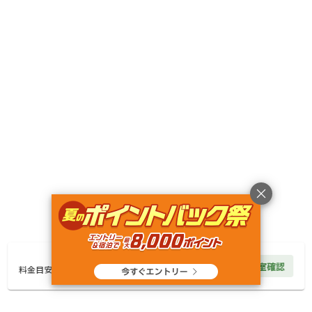
AC電
車両乗り
たき
ペット同
リードフ
花火
喫煙
源
入れ
火
伴
リー
地面
:
定員
:
6名
面積
:
112m²
土
6,100
料金目安：
円/
泊
※利用日、人数によって変動する場合があります。
詳細・空き確認
12,600
円/
泊
空室確認
料金見積もり
料金目安
宿泊
区画サイト