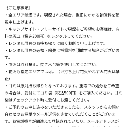
《ご注意事項》
・全エリア禁煙です。喫煙された場合、復旧にかかる補償料を頂
設備
管理
3.3
3.0
戴申し上げます。
・キャンプサイト・フリーサイトで喫煙をご希望のお客様は、有
クチコミ（
4
件）を見る
料の灰皿（税込200円）をレンタルしてください。
・レンタル用具のお持ち帰りは固くお断り申し上げます。
・レンタル用具の破損・紛失は補償料を頂戴する場合がございま
キャンペーン
す。
・直火は原則禁止。焚き木台等を使用してください。
・花火も指定エリアでは可。（※打ち上げ花火やねずみ花火は禁
止）
・ゴミは原則持ち帰りとなっております。施設での処分をご希望
の場合は、受付にてゴミ袋（税込500円）をご購入ください。ゴミ
袋はチェックアウト時に受付にお渡しください。
・ご予約のお申し込みをいただきましたら、スタッフからお問い
キャンプ場からのお知らせ
合わせのお電話やメール送信をさせていただくことがございま
2026.5.15
更新
す。お電話番号が間違えて登録されていたり、メールアドレスが