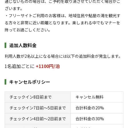
通じないものの場合は、ご予約を取り消させていただく場合がご
ざいます。
・フリーサイトご利用のお客様は、地域住民や鮎屋の滝を観光す
る方々と非常に近い距離となります。楽しまれる中でもマナーを
持ってお過ごしください。
空き状況検索
追加人数料金
利用人数が2名以上になる場合には以下の追加料金が発生します。
利用タイプ
1名追加ごとに
+1100円/
泊
宿泊
日帰り
チェックイン
チェックアウト
キャンセルポリシー
利用人数
チェックイン8日前まで
キャンセル無料
チェックイン7日前〜5日前まで
合計料金の20%
検索対象
チェックイン4日前〜2日前まで
合計料金の30%