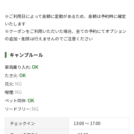
※外国車や大型ＲＶ車などは駐車できない場合がございます。
標高
沿いにあるので、せせらぎが心を癒やします。鮎屋の滝や
鮎屋ダム、鮎屋の森を散策するのもオススメです！
※ご利用日によって金額に変動があるため、金額は予約時に確定
71.7m
《その他》
いたします
子供たちには農業体験学習も盛りだくさんです。野菜の収
事務所で食材販売を行っております。
※クーポンをご利用いただいた場合、全ての予約にてオプション
雰囲気
穫、田植え、稲刈り体験など沢山のイベントも予定してま
の追加・削除は行えませんのでご注意ください
す。6月に田植え、9月に稲刈り体験学習、自分たちが作っ
まったり
ワイワイ
たお米でご飯を炊いて食べてみませんか！釣り、虫取り、
落ち着く
にぎやか
キャンプルール
川遊び、カブトムシやクワガタ取りなどイベントもたくさ
利用者層
ん予定しています。
OK
車両乗り入れ
:
家族、夫婦、カップル、女子会、男子グループ、会社親睦
OK
たき火
:
ソロ
カップル
グループ
ファミリー
5
%
35
%
10
%
50
%
会、大学生の交流会など楽しく、穏やかなひとときを、ぜ
NG
花火
:
ひ鮎屋村の自然の中でお過ごしください。
NG
喫煙
:
ファミリーとカップルのご利用が多いですが男性のグループ
OK
の方もサウナイキタイ！サ活！でたくさんのご利用いただい
ペット同伴
:
ております。
NG
リードフリー
:
女性グループ、ソロキャンパーの方々も大歓迎です。
チェックイン
13:00 〜 17:00
特徴タグ