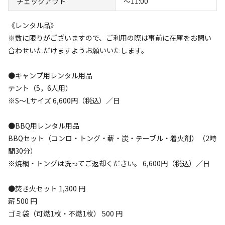
チェックアウト
〜11:00
#
ドッグラン
#
体験アクティビティ
#
海水浴
#
初心者歓迎
《レンタル品》
#
カップルにおすすめ
#
サイクリング
#
手ぶらキャンプ
※数に限りがございますので、ご利用の際は事前に在庫をお問い
#
ファミリーにおすすめ
#
農業体験
#
釣り
合わせいただけますようお願いいたします。
#
グループにおすすめ
#
温泉
#
虫捕り
#
夜景
#
川遊び
#
レンタルあり
#
ソロにおすすめ
#
絶景
#
天体観測
●キャンプ用レンタル用品
#
星空撮影
#
携帯電波あり
#
無料Wi-Fi
テント（5，6人用）
※S〜Lサイズ 6,600円（税込）／日
クチコミ
総合評価
●BBQ用レンタル用品
3.0
BBQセット（コンロ・トング・薪・炭・テーブル・着火剤）（2時
間30分）
※焼網・トングは洗ってご返却ください。 6,600円（税込）／日
アクセス
自然・環境
3.3
4.0
●焚き火セット 1,300 円
薪 500 円
ゴミ袋（可燃1枚・不燃1枚） 500 円