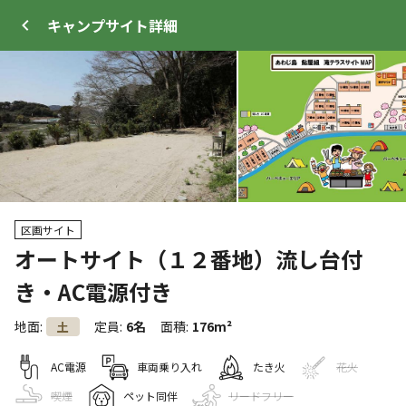
キャンプサイト
詳細
ログイン
メニュー
区画サイト
+
67
オートサイト（１２番地）流し台付
き・AC電源付き
トップ
サイト・宿泊施設
クチコミ
キャンプ場
地面
:
定員
:
6名
面積
:
176m²
土
AC電源
車両乗り入れ
たき火
花火
クーポン利用可
WEB予約可能
キャンプサイト
184
人
宿泊施設
喫煙
ペット同伴
リードフリー