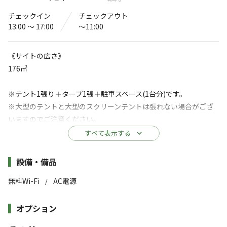
あわじ島 鮎屋組 滝テラス
チェックイン
チェックアウト
13:00 〜 17:00
〜11:00
3.0
（
4
件）
〒656-0111
兵庫県
洲本市
鮎屋476番地
Googleマップで見る
《サイトの広さ》
176㎡
温浴施設
ドッグラン
水洗トイレ
給湯設備
※テント1張り＋タープ1張＋駐車スペース(1台分)です。
※大型のテントと大型のスクリーンテントは張れない場合がござ
コインランドリー
駐車場
いますのでご注意ください。
サウナ
売店
※テントを2張り以上をご希望の場合はもう1サイトご予約いただ
すべて表示する
くか、もしくは
コインシャワー
自動販売機
追加料金1,000円/1張りをチェックインの際にお支払いくださ
施設詳細
設備・備品
い。
※詳しくは「
キャンプ場情報
」をご確認ください。
無料Wi-Fi
AC電源
/
《料金》
山、森、滝に神々が宿る。グランピングドーム
オプション
11,500円（税込み）＋入場料
（エアコン付き）、グループキャンプ、ソロキャ
ンプ、フィンランドサウナ、自噴の療養泉天然温