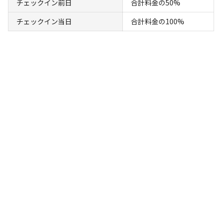
検索
チェックイン前日
合計料金の50%
チェックイン当日
合計料金の100%
キャンプサイト（
24
件）
宿泊
フリーサイト
フリーオートサイト（10サイト）
AC電
車両乗り
たき
ペット同
リードフ
花火
喫煙
源
入れ
火
伴
リー
地面
:
定員
:
6名
土