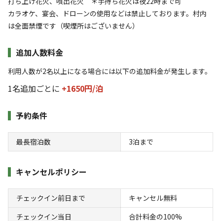
打ち上げ花火、噴出花火 ＊手持ち花火は夜22時まで可
地面
:
定員
:
5名
土
カラオケ、宴会、ドローンの使用などは禁止しております。村内
3,850
料金目安：
円/
泊
は全面禁煙です（喫煙所はございません）
※利用日、人数によって変動する場合があります。
追加人数料金
詳細・空き確認
利用人数が2名以上になる場合には以下の追加料金が発生します。
1名追加ごとに
+1650円/
泊
予約条件
最長宿泊数
3
泊まで
キャンセルポリシー
宿泊
フリーサイト
フリーサイト⑥
チェックイン前日まで
キャンセル無料
チェックイン当日
合計料金の100%
AC電
車両乗り
たき
ペット同
リードフ