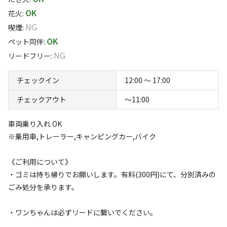
ルボート、どうぶつパーク、秋のみかん狩りなど、子供か
2,200円/1張 定員数：5名
OK
花火
:
ら大人まで楽しめるアクティビティが満載の複合レジャー
追加料金 大人：1,650円 小学生：550円
NG
喫煙
:
施設です。
OK
すべて表示する
ペット同伴
:
●フリーサイトエリアに電源はございません
地場産の旬の農産物や三重県の特産品が並ぶ直売所マルシ
NG
リードフリー
:
ェグランマ、旬の食材を使った食事を楽しめるマルシェグ
●共用炊事場、共用トイレ（和洋式）、BBQハウスに電源あり
ランマ・キッチン、屋根付きのBBQ場、4種20棟のロッ
このキャンプ場の特徴
チェックイン
12:00 〜 17:00
※共用炊事場、共用トイレ、BBQハウスは、テントサイトから約
ジ、フリーサイト、車中泊サイトがあります。
ロケーション
650ｍ（車で約２分）離れています。
チェックアウト
〜11:00
湖
車両乗り入れ OK
●ゴミはお持ち帰りでお願いいたします。
※乗用車,トレーラー,キャンピングカー,バイク
標高
隣接するキャンパーさんと気を使い合ってモラルのある設置をお
《ご利用について》
願いします。
74.3m
・ゴミは持ち帰りでお願いします。有料(300円)にて、分別済みの
ごみ処分を承ります。
・2023年4月に新設されたシャワー棟がご利用いただけます。
雰囲気
【10分 300円】
・ワンちゃんは必ずリードに繋いでください。
まったり
ワイワイ
落ち着く
にぎやか
・受付場所は、マルシェグランマ２階です。