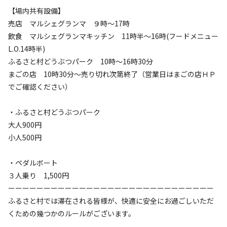
【場内共有設備】
利用者層
売店 マルシェグランマ ９時～17時
飲食 マルシェグランマキッチン 11時半～16時(フードメニュー
ソロ
カップル
グループ
ファミリー
5
%
15
%
50
%
30
%
L.O.14時半)
ふるさと村どうぶつパーク 10時～16時30分
BBQ場やロッジはファミリーやグループの方がほとんどです
まごの店 10時30分～売り切れ次第終了（営業日はまごの店ＨＰ
が、フリーサイトはソロの方にもおススメです。
でご確認ください）
特徴タグ
・ふるさと村どうぶつパーク
大人900円
#
初心者歓迎
#
直火OK
#
サイクリング
小人500円
#
ファミリーにおすすめ
#
釣り
#
グループにおすすめ
#
レンタサイクル
#
天体観測
#
星空撮影
#
携帯電波あり
・ペダルボート
#
無料Wi-Fi
３人乗り 1,500円
ーーーーーーーーーーーーーーーーーーーーーーーーーーーーー
キャンペーン
ふるさと村では滞在される皆様が、快適に安全にお過ごしいただ
くための幾つかのルールがございます。