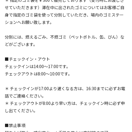
せていただきます）滞在中に出されたゴミについてはお客様ご自
検索
身で指定のゴミ袋を使って分別していただき、場内のゴミステー
ションへお願い致します。
分別には、燃えるごみ、不燃ゴミ（ペットボトル、缶、びん）な
キャンプサイト（
10
件）
どがございます。
■チェックイン・アウト
チェックインは14:00〜17:00です。
チェックアウトは8:00〜10:00です。
＊ チェックインが17:00より遅くなる方は、16:30までに必ずお電
話でご連絡ください。
宿泊
フリーサイト
＊ チェックアウトが8:00より早い方は、チェックイン時に必ず申
フリーサイト①
し出てください。
AC電
車両乗り
たき
ペット同
リードフ
■禁止事項
花火
喫煙
源
入れ
火
伴
リー