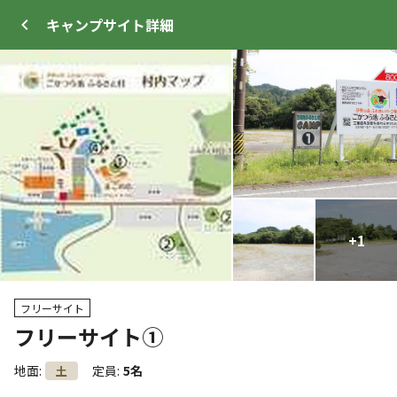
キャンプサイト
詳細
ログイン
メニュー
+
+
12
1
トップ
サイト・宿泊施設
キャンプ場情報
フリーサイト
フリーサイト①
クーポン利用可
WEB予約可能
キャンプサイト
地面
:
定員
:
5名
土
22
人
宿泊施設