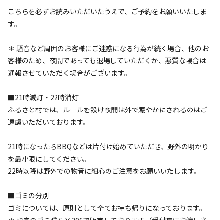
こちらを必ずお読みいただいたうえで、ご予約をお願いいたしま
す。
＊ 騒音など周囲のお客様にご迷惑になる行為が続く場合、他のお
客様のため、夜間であっても退場していただくか、悪質な場合は
通報させていただく場合がございます。
空き状況検索
■21時減灯・22時消灯
ふるさと村では、ルールを設け夜間は外で賑やかにされるのはご
利用タイプ
遠慮いただいております。
宿泊
日帰り
21時になったらBBQなどは片付け始めていただき、野外の明かり
チェックイン
チェックアウト
を最小限にしてください。
22時以降は野外での物音に細心のご注意をお願いいたします。
利用人数
■ゴミの分別
検索対象
ゴミについては、原則として全てお持ち帰りになっております。
＊ 指定のゴミ袋を￥300で販売しております（受付時にお渡しさ