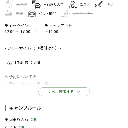
ごかつら池ふるさと村
AC電源
車両乗り入れ
たき火
花火
喫煙
ペット同伴
リードフリー
〒519-2174
三重県
多気郡
多気町五桂956
Googleマップで見る
チェックイン
チェックアウト
12:00 〜 17:00
〜11:00
水洗トイレ
ゴミ捨て場
- フリーサイト（車横付け可） -
レストラン
売店
・食堂
収容可能組数 ：５組
コインシャワー
※詳しくは「
キャンプ場情報
」をご確認ください。
≪予約について≫
１予約：テント１張・車１台
三重県多気町【ごかつら池ふるさと村】IC10
※テント2張以上のご予約をご希望の方は、もう1サイトご予約を
すべて表示する
分！動物と触れ合い、みかん狩り、BBQも楽し
お取りください。
める！
※テントのサイズが1辺4.5ｍ以上の場合は、超過料がかかりま
施設詳細
キャンプルール
す。
五桂池のほとりにある【ごかつら池ふるさと村】は、伊勢
OK
車両乗り入れ
:
自動車道 勢和多気ICから車で10分の好立地！BBQ、ペダ
≪料金≫
OK
たき火
: