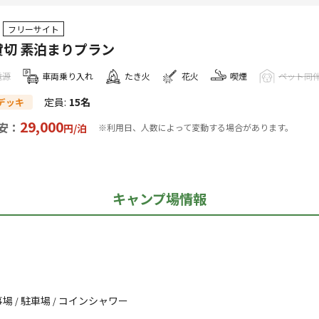
フリーサイト
貸切 素泊まりプラン
電源
車両乗り入れ
たき火
花火
喫煙
ペット同
定員
:
15名
デッキ
29,000
安：
円/
泊
※利用日、人数によって変動する場合があります。
キャンプ場情報
事場
駐車場
コインシャワー
/
/