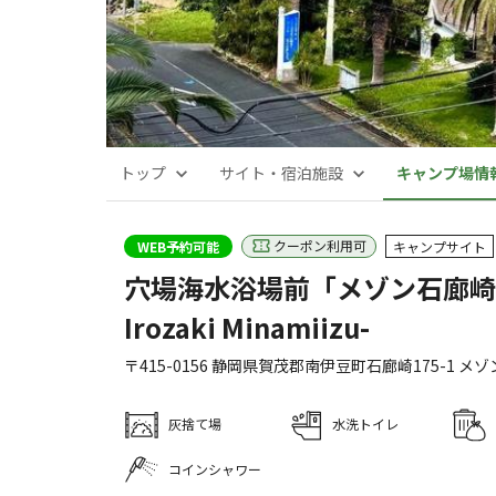
トップ
サイト・宿泊施設
キャンプ場情
クーポン利用可
WEB予約可能
キャンプサイト
穴場海水浴場前「メゾン石廊崎」南
Irozaki Minamiizu-
〒415-0156
静岡県
賀茂郡
南伊豆町石廊崎175-1
メソ
灰捨て場
水洗トイレ
コインシャワー