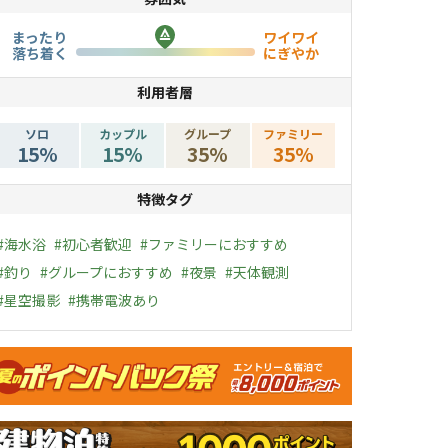
まったり
ワイワイ
落ち着く
にぎやか
利用者層
ソロ
カップル
グループ
ファミリー
15
%
15
%
35
%
35
%
特徴タグ
#
海水浴
#
初心者歓迎
#
ファミリーにおすすめ
#
釣り
#
グループにおすすめ
#
夜景
#
天体観測
#
星空撮影
#
携帯電波あり
ャンペーン