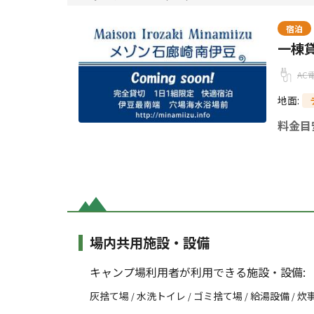
宿泊
一棟
AC
地面
:
料金目
場内共用施設・設備
キャンプ場利用者が利用できる施設・設備:
灰捨て場
水洗トイレ
ゴミ捨て場
給湯設備
炊
/
/
/
/