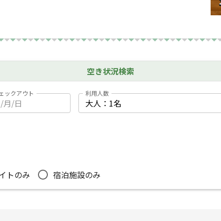
りの隠れ家的キャンプ。寝室設備、男女別の洋式トイ
゙も安心して滞在できます。
完備、充実のキッチン設備(冷蔵庫、電子レンジ、トース
イヤーにも対応したACコンセントまで全部ついてきま
空き状況検索
ェックアウト
利用人数
イトのみ
宿泊施設のみ