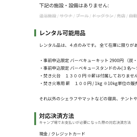
下記の施設・設備はありません:
温浴施設
サウナ
プール
ドッグラン
売店
自
/
/
/
/
/
レンタル可能用品
レンタル品は、４点のみです。 全て在庫に限りが
・事前申込限定 バーベキューキット 2900円 （
・事前申込限定 バーベキュースタンドのみ(３名～５名
・焚き火台 １３００円 ※薪は付属しておりませ
・焚き火専用 薪 １００円 / 1kg ※10kg単位の
それ以外のシェラフやマットなどの寝具、テントや
対応決済方法
キャンプ場でお支払いが必要になった際の対応決済方法
現金
クレジットカード
/