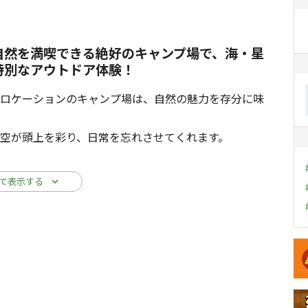
自然を満喫できる絶好のキャンプ場で、海・星
特別なアウトドア体験！
景ロケーションのキャンプ場は、自然の魅力を存分に味
空が頭上を彩り、日常を忘れさせてくれます。
山のアクティビティも充実。
て表示する
キ
コーヒー、波音をBGMに焚き火やBBQなど、ここでし
に染めながら幻想的な光景を描き出します。静寂の中
動の瞬間です。