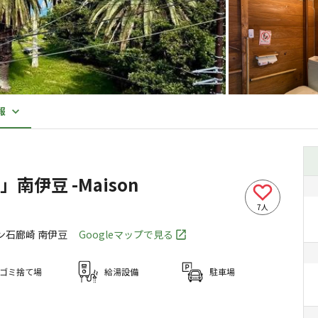
報
伊豆 -Maison
7
人
゙ン石廊崎 南伊豆
Googleマップで見る
ゴミ捨て場
給湯設備
駐車場