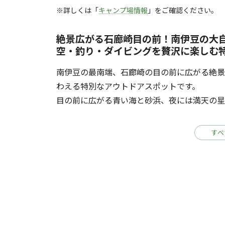
※詳しくは「
キャンプ場情報
」をご確認ください。
絶景広がる石廊崎目の前！南伊豆の大
空・釣り・ダイビングを贅沢に楽しむ
南伊豆の最南端、石廊崎の目の前に広がる絶
わえる特別なアウトドアスポットです。
目の前に広がる青い海と砂浜、夜には満天の星
釣りやシーカヤック、ダイビングなど、海と
すべ
ヒリゾ浜への渡し船で！
目の前の海から昇る日の出を浴びながら淹れる
か味わえない贅沢な時間が流れます。
蓑掛岩の向こうから昇る朝日は、海面を黄金色
で味わう荘厳な日の出は、心に深く刻まれる感