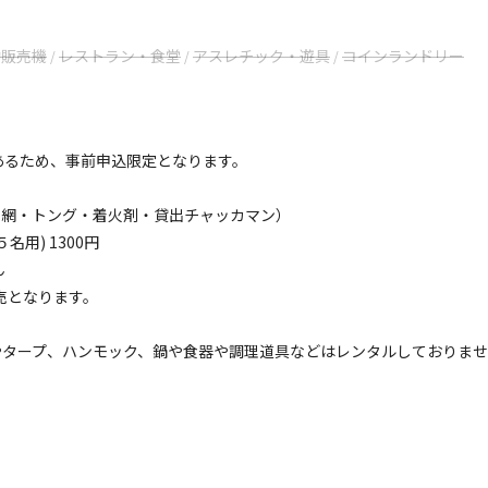
動販売機
レストラン・食堂
アスレチック・遊具
コインランドリー
/
/
/
あるため、事前申込限定となります。
炭・網・トング・着火剤・貸出チャッカマン）
用) 1300円
ん
販売となります。
タープ、ハンモック、鍋や食器や調理道具などはレンタルしておりませ