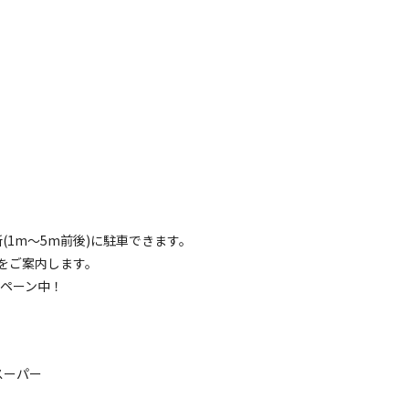
(1m～5m前後)に駐車できます。
をご案内します。
ンペーン中！
スーパー