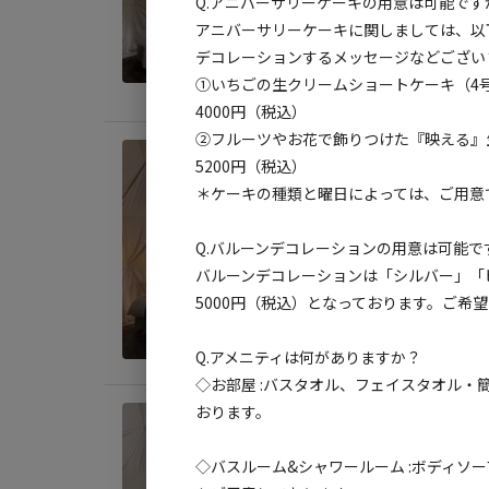
Q.アニバーサリーケーキの用意は可能です
AC
アニバーサリーケーキに関しましては、以
定員
:
6
デコレーションするメッセージなどござい
①いちごの生クリームショートケーキ（4
料金目
4000円（税込）
②フルーツやお花で飾りつけた『映える』
宿泊
5200円（税込）
《2
＊ケーキの種類と曜日によっては、ご用意
ム【
Q.バルーンデコレーションの用意は可能で
AC
バルーンデコレーションは「シルバー」「
定員
:
6
5000円（税込）となっております。ご希
料金目
Q.アメニティは何がありますか？
◇お部屋 :バスタオル、フェイスタオル・
おります。
宿泊
《2
◇バスルーム&シャワールーム :ボディソ
ム【