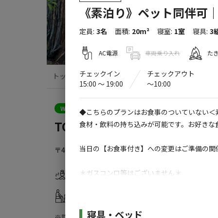
《素泊り》ペット同伴可
定員
:
3名
面積
:
20m²
寝室
:
1室
寝具
:
3
AC電源
車両乗り入れ
た
チェックイン
チェックアウト
トップ
サイト・宿泊施設
キャンプ場情
15:00 〜 19:00
〜10:00
クーポン利用可
WEB予約可能
宿泊施設
◆こちらのプランはお食事のついていない＜
TOCORO. Mt.Fuji CAMP & G
食材・飲料の持ち込みが可能です。お好きな
当日の【お食事付き】への変更はご準備の関
〒401-0305
山梨県
南都留郡
富士河口湖町大石２５３
＊ガスコンロ等はございません＊
温浴施設
ドッグラン
火気の持ち込みは出来ませんので、オプショ
サウナ
売店
金は現地精算となります。
施設詳細
寝具・ベッド
※詳しくは「
キャンプ場情報
」をご確認ください。