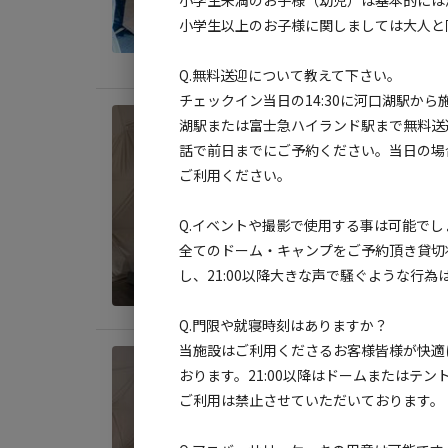
小学生未満のお子様（幼児）は基本的には
定員
:
3
小学生以上のお子様に関しましては大人と
料金目
Q.無料送迎について教えて下さい。
チェックイン当日の14:30に河口湖駅から
宿泊
湖駅または富士急ハイランド駅まで無料送
《2
話で前日までにご予約ください。当日の場
ジュ
ご利用ください。
AC
Q.イベントや撮影で使用する事は可能でし
全てのドーム・キャンプをご予約頂き貸切
定員
:
6
し、21:00以降大きな声で騒ぐような行
料金目
Q.門限や就寝時刻はありますか？
当施設はご利用くださるお客様皆様が快適に
宿泊
おります。21:00以降はドームまたはテ
《2
ご利用は禁止させていただいております。
ジュ