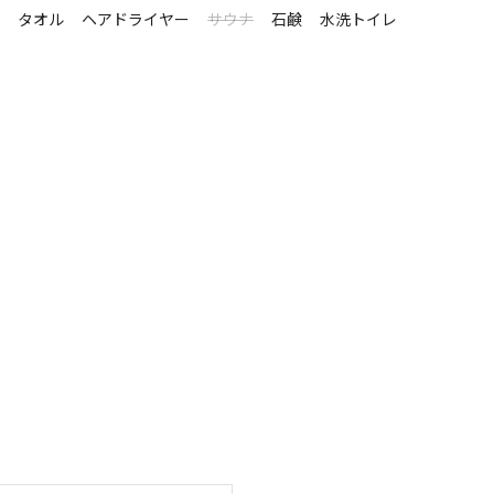
シ
タオル
ヘアドライヤー
サウナ
石鹸
水洗トイレ
空き状況検索
ェックアウト
利用人数
イトのみ
宿泊施設のみ