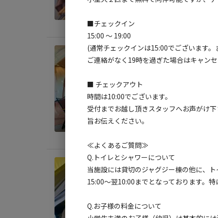
定員
:
3
料金目
■チェックイン
15:00 ～ 19:00
(通常チェックインは15:00でございます
宿泊
ご連絡がなく19時を過ぎた場合はキャンセ
《2
ミア
■ チェックアウト
時間は10:00でございます。
AC
受付までお越し頂きスタッフへお声がけ下
定員
:
3
旨お伝えください。
料金目
≪よくあるご質問≫
Q.トイレとシャワーについて
宿泊
当施設には貸切のジャグジー棟の他に、ト
《2
15:00〜翌10:00までとなっておりま
ミア
Q.お子様の料金について
AC