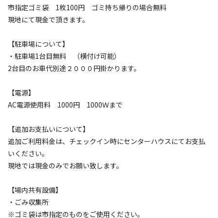
利用者層
市指定ゴミ袋 1枚100円 ゴミ持ち帰りの場合無料
現地にて現金で頂きます。
ソロ
カップル
グループ
ファミリー
10
%
15
%
15
%
60
%
【駐車場について】
・駐車場1台目無料 （横付け可能）
特徴タグ
2台目のお車代別途２０００円掛かります。
#
ドッグラン
#
ドローンOK
#
天体観測
#
星空撮影
【電源】
#
携帯電波あり
#
無料Wi-Fi
AC電源使用料 1000円 1000Ｗまで
クチコミ
【追加お支払いについて】
総合評価
追加ご利用料金は、チェックイン時にセンターハウスにてお支払
3.8
いください。
現地では現金のみでお願い致します。
アクセス
自然・環境
【場内共有設備】
3.8
4.0
・ごみ収集所
※ゴミ袋は市指定のものをご使用ください。