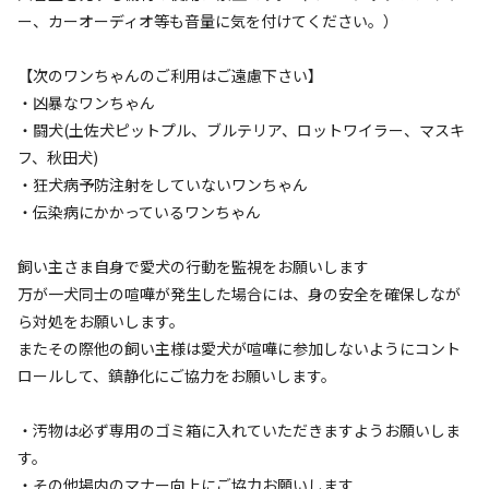
ー、カーオーディオ等も音量に気を付けてください。）
終日キャンプ場、宿泊施設

【次のワンちゃんのご利用はご遠慮下さい】
チェックイン2時チェックアウト11時

・凶暴なワンちゃん
祝日前ハイシーズンはチェックイン14時

・闘犬(土佐犬ピットプル、ブルテリア、ロットワイラー、マスキ
チェックアウト11時

フ、秋田犬)
・狂犬病予防注射をしていないワンちゃん
キャンプ場利用の際

・伝染病にかかっているワンちゃん
2頭目以降1頭につき1,000円（ゲストハウス、ログハウスの
み１頭につき2000円）かかります

飼い主さま自身で愛犬の行動を監視をお願いします
万が一犬同士の喧嘩が発生した場合には、身の安全を確保しなが
キャンプサイトご利用の方

ら対処をお願いします。
車2台目以降1台付き2000円かかります

またその際他の飼い主様は愛犬が喧嘩に参加しないようにコント
ロールして、鎮静化にご協力をお願いします。
予約の際備考欄に記載の上

現地にて現金でお支払いお願いします

・汚物は必ず専用のゴミ箱に入れていただきますようお願いしま
す。
レンタルご希望の方も備考欄に記載の上

・その他場内のマナー向上にご協力お願いします
現地にて現金でお支払いお願いします
