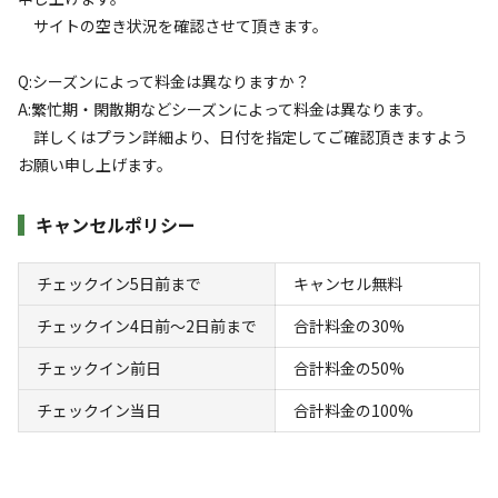
サイトの空き状況を確認させて頂きます。
Q:シーズンによって料金は異なりますか？
空き状況検索
A:繁忙期・閑散期などシーズンによって料金は異なります。
詳しくはプラン詳細より、日付を指定してご確認頂きますよう
利用タイプ
お願い申し上げます。
宿泊
日帰り
チェックイン
チェックアウト
キャンセルポリシー
利用人数
チェックイン5日前まで
キャンセル無料
チェックイン4日前〜2日前まで
合計料金の30%
検索対象
チェックイン前日
合計料金の50%
チェックイン当日
合計料金の100%
検索