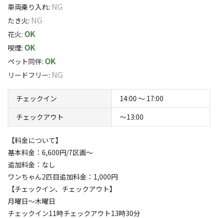
NG
またわんちゃん2頭目以降1頭につき1,000円かかります
車両乗り入れ
:
季節に応じてイベントも多数開催しております
NG
たき火
:
（栗拾い、山菜採集、蛍鑑賞、流しそうめん会など）
すべて表示する
上記の場合予約の際備考欄に記載の上
OK
花火
:
現地にて現金でお支払いお願い致します
OK
喫煙
:
(ドックラン)クリーンゾーン天然芝プール付き200坪イエ
OK
ペット同伴
:
ローゾーン天然芝小型犬プール付き70坪ブルーゾーン天然
このキャンプ場の特徴
NG
リードフリー
:
芝150坪ドックラン3サイト(キャンプ場)ヒノキの森(天然
まだまだ開発途中ですが、予約可能です。
ロケーション
芝囲い付きノーリド8サイト)サイト内6ｍ×17ｍ駐車場付
こちらのサイトの特徴！
チェックイン
14:00 〜 17:00
こちらは、ヒルズからキャンプサイトを購入された方のオーナー
木漏れ日の森(天然芝囲い付きノーリード4サイト)サイト
林間
サイト！
チェックアウト
〜13:00
内6ｍ×17ｍ駐車場付)ヒルズの森(フリーサイト6サイト芝
標高
各サイトはオーナー様の個性あふれるサイト
サイトドックラン内のサイト2サイト)ラン下(サイトフリ
【料金について】
レイアウトもオーナー様のセンスがいろいろ楽しめます！
ーサイト5サイト)グランピング、ワンちゃんが喜ぶログハ
126.5m
基本料金：6,600円/7区画〜
ウス1棟ミニドックラン設備付・ゲストハウス1棟・グラ
追加料金：なし
今後デッキを作る方がいたり、ピザ窯を作られる方がいたり
雰囲気
ンピング4ドーム建築予定
ワンちゃん2匹目追加料金：1,000円
と・・・
【チェックイン、チェックアウト】
バリエーション豊富サイト！
まったり
ワイワイ
月曜日〜木曜日
落ち着く
にぎやか
チェックイン11時チェックアウト13時30分
どのサイトが当たるかはお楽しみに！