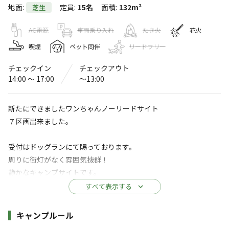
地面
:
定員
:
15名
面積
:
132m²
芝生
オートキャンプ琵琶湖ヒルズ
3.8
（
4
件）
AC電源
車両乗り入れ
たき火
花火
〒520-1652
滋賀県
高島市
今津町福岡1117-17
喫煙
ペット同伴
リードフリー
オートキャンプ琵琶湖ヒルズ
Googleマップで見る
チェックイン
チェックアウト
14:00 〜 17:00
〜13:00
灰捨て場
ドッグラン
水洗トイレ
ゴミ捨て場
新たにできましたワンちゃんノーリードサイト
７区画出来ました。
給湯設備
駐車場
※詳しくは「
キャンプ場情報
」をご確認ください。
受付はドッグランにて賜っております。
周りに街灯がなく雰囲気抜群！
静かなキャンプサイトです。
ワンちゃんとリラックスのできる施設
すべて表示する
ドッグラン併設のキャンプ場です
※キャンピングカーサイズはお車止めれません
ワンチャンと伸び伸び自然に触れながらお過ごしいただけ
施設詳細
キャンプルール
車2台目以降1台につき2000円かかります
ます