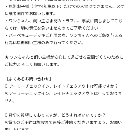
・原則お子様（小学4年生以下）だけでの入場はできません。必ず
保護者同伴でお願いします。
わんちゃんのびのびサイト、ヒルズの森サイト、ドッグラン
・ワンちゃん、飼い主さま間のトラブル、事故に関しましてこち
下サイト

らでは一切の責任を負いませんのでご了承ください
こちらはテント1張り当たりの価格になります

・バーベキューデッキご利用の際、ワンちゃんへのご飯を与える
複数のテント張りをご予定の方はテントの数の分予約を重ね
行為は原則飼い主様のみで行ってください。
てお取りいただきますようお願い致します

ノーリードサイトは1区画4張までの価格です

★ ワンちゃんと飼い主様が安心して過ごせる空間づくりのために
ご協力よろしくお願いします。
キャンプ場ご利用の方はドッグラン無料でお使いいただけま
す

【よくあるお問い合わせ】
Q: アーリーチェックイン、レイトチェクアウトは可能ですか？
いかなる場合（天候不良、台風など）でもキャンセル料が発
A: アーリーチェックイン、レイトチェックアウトは行っておりま
生した場合の返金は対応致しかねますので予めご了承くださ
せん。
い

ただしこちらの不備については真摯に対応させていただきま
Q:貸切を希望しておりますが、どうすればいいですか？
す
A:貸切のご予約は施設まで直接ご連絡くださいますよう、お願い
申し上げます。