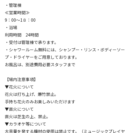
・管理棟
≪営業時間≫
9：00～1８：00
設備
管理
・浴場
3.5
3.5
利用時間 24時間
・受付は管理棟で承ります。
クチコミ（
4
件）を見る
・シャワールーム無料には、シャンプー・リンス・ボディーソー
プ・ドライヤーをご用意しております。
キャンペーン
お風呂は、別途費用必要スタッフまで
【場内注意事項】
▼花火について
花火は打ち上げ、爆竹禁止。
手持ち花火のみお楽しみいただけます
▼直火について
直火は芝生の上、禁止。
キャンプ場からのお知らせ
▼カラオケ等について
2025.1.4
更新
大音量を発する機材の使用は禁止です。（ミュージックプレイヤ