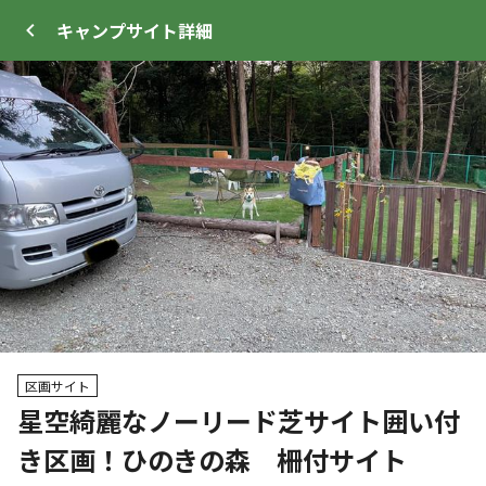
キャンプサイト
詳細
ログイン
メニュー
+
25
プ
サイト・宿泊施設
クチコミ
キャンプ場情報
区画サイト
星空綺麗なノーリード芝サイト囲い付
クーポン利用可
WEB予約可能
キャンプサイト
き区画！ひのきの森 柵付サイト
174
人
宿泊施設