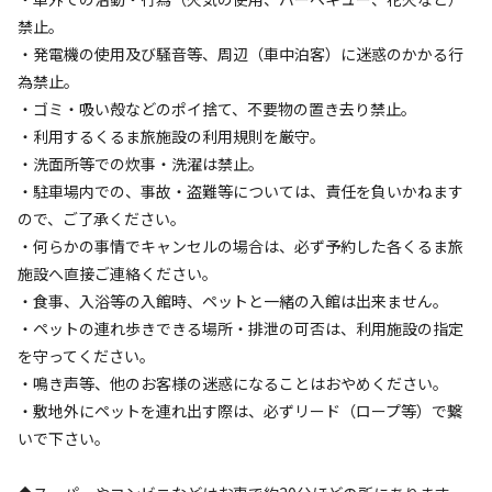
雰囲気
ど様々なアトラクションを設定しております！
禁止。
・発電機の使用及び騒音等、周辺（車中泊客）に迷惑のかかる行
まったり
ワイワイ
為禁止。
◆雨でも楽しい！屋内アクティビティ施設でお子様と一緒
落ち着く
にぎやか
・ゴミ・吸い殻などのポイ捨て、不要物の置き去り禁止。
に楽しみましょう！
・利用するくるま旅施設の利用規則を厳守。
利用者層
『The LOOK』の中には卓球台やトランポリンなど、雨で
・洗面所等での炊事・洗濯は禁止。
もお子様が楽しめる遊具を多数ご用意しております。
ソロ
カップル
グループ
ファミリー
・駐車場内での、事故・盗難等については、責任を負いかねます
15
%
25
%
30
%
30
%
ので、ご了承ください。
◆疲れた体を癒すのは天然温泉で決まり！家族利用におす
・何らかの事情でキャンセルの場合は、必ず予約した各くるま旅
特徴タグ
すめ個室露天もご用意！
施設へ直接ご連絡ください。
・食事、入浴等の入館時、ペットと一緒の入館は出来ません。
露天風呂からは周囲の山々を一望でき、春夏は緑・秋は紅
#
ドッグラン
#
アスレチック・遊具
#
体験アクティビティ
・ペットの連れ歩きできる場所・排泄の可否は、利用施設の指定
葉・冬は雪景色と、
#
初心者歓迎
#
カップルにおすすめ
#
手ぶらキャンプ
を守ってください。
四季折々の風景を眺めることができます。
#
ファミリーにおすすめ
#
グループにおすすめ
#
虫捕り
・鳴き声等、他のお客様の迷惑になることはおやめください。
#
川遊び
#
レンタルあり
#
ソロにおすすめ
#
絶景
・敷地外にペットを連れ出す際は、必ずリード（ロープ等）で繋
#
天体観測
#
星空撮影
#
携帯電波あり
いで下さい。