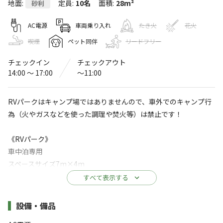
地面
:
定員
:
10名
面積
:
28m²
砂利
AlpenOutdoorsしろとりフィールド
〒501-5231
岐阜県
郡上市
白鳥町石徹白１３６−１−１
AC電源
車両乗り入れ
たき火
花火
Googleマップで見る
喫煙
ペット同伴
リードフリー
チェックイン
チェックアウト
灰捨て場
温浴施設
14:00 〜 17:00
〜11:00
ドッグラン
水洗トイレ
RVパークはキャンプ場ではありませんので、車外でのキャンプ行
ゴミ捨て場
給湯設備
為（火やガスなどを使った調理や焚火等）は禁止です！
アスレチック
駐車場
・遊具
《RVパーク》
サウナ
売店
車中泊専用
スペースサイズ7m×4m
自動販売機
電源（15Ａ）つき。
すべて表示する
※詳しくは「
キャンプ場情報
」をご確認ください。
※コンセントのみ。延長コード必要な方はご持参頂くか受付での
有料レンタルになります
施設詳細
設備・備品
TheBASEまで30~80m
「不安」を「安心」に変えるキャンプ場！家族時