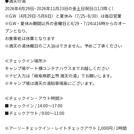
◆満天の湯
2026年4月29日~2026年11月23日の金土日祝日(11/3除く）
検索対象
※G.W（4月29日~5月6日）と夏休み（7/25~8/30）は毎日営業
※G.W・夏休み期間以外の金曜日と4/29・7/24は16時からのオー
検索
プンとなり、
お食事処は休業となります
※満天の湯休館日のご入浴はできません。予めご了承ください
キャンプサイト（
17
件）
≪チェックイン場所≫
キャンプ場ゲート横コンテナハウスまでお越しください
※ナビ入力は「岐阜県郡上市 満天の湯」でお願いします。
※キャンプ場は満天の湯駐車場奥にございます。
≪チェックイン・アウト時間≫
■チェックイン / 14:00～17:00
■チェックアウト / 9:00～11:00
宿泊
区画サイト
【オート】B区画サイト＜約43~54㎡＞
※アーリーチェックイン・レイトチェックアウト 1,000円 / 1時間