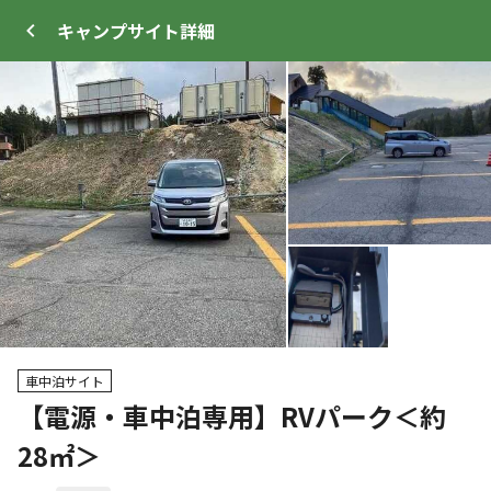
キャンプサイト
詳細
ログイン
メニュー
+
92
トップ
サイト・宿泊施設
キャンプ場情報
車中泊サイト
【電源・車中泊専用】RVパーク＜約
クーポン利用可
28㎡＞
WEB予約可能
キャンプサイト
61
人