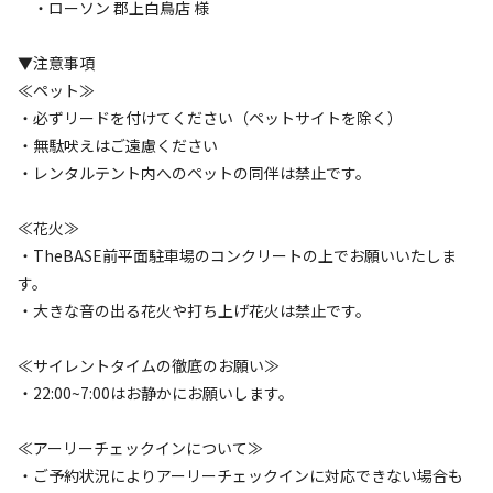
・ローソン 郡上白鳥店 様
AC電
車両乗り
たき
ペット同
リードフ
▼注意事項
花火
喫煙
源
入れ
火
伴
リー
≪ペット≫
地面
:
定員
:
1名
面積
:
45m²
砂利
・必ずリードを付けてください（ペットサイトを除く）
3,600
料金目安：
・無駄吠えはご遠慮ください
円/
泊
・レンタルテント内へのペットの同伴は禁止です。
※利用日、人数によって変動する場合があります。
≪花火≫
詳細・空き確認
・TheBASE前平面駐車場のコンクリートの上でお願いいたしま
す。
・大きな音の出る花火や打ち上げ花火は禁止です。
≪サイレントタイムの徹底のお願い≫
・22:00~7:00はお静かにお願いします。
≪アーリーチェックインについて≫
・ご予約状況によりアーリーチェックインに対応できない場合も
宿泊
区画サイト