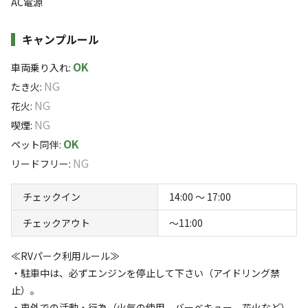
AC電源
※TheBASE内の水場とトイレ、ゴミステーションはご利用いただ
間を、もっと身近に。もっと手軽に。
けます
◆忘れ物をしても安心、豊富なレンタル品をご用意してお
キャンプルール
ります！
≪料金≫
OK
車両乗り入れ
:
■サイト
Alepen Outdoorsならではの様々なジャンルのギアを豊富
NG
たき火
:
2,500円～ / 1泊1区画
に取り揃えております！テントやファニチャーはもちろ
NG
花火
:
※宿泊日により変動
ん、「あると便利」なギアもたくさんご用意しておりま
すべて表示する
NG
喫煙
:
す。
■入場料
OK
ペット同伴
:
なし
NG
リードフリー
:
◆ペット連れキャンパーさん大歓迎！柵付きサイトはノー
このキャンプ場の特徴
※温泉ご利用時、キャンプ場入り口ゲート先施設利用時は別途有
リードOK！
料になります
ロケーション
チェックイン
14:00 〜 17:00
サイトがしっかりと柵で囲われているのでノーリードでも
※TheBASE内の水場とトイレ、ゴミステーションは無料でご利用
チェックアウト
〜11:00
大丈夫♪
いただけます
林間
高原
≪RVパーク利用ルール≫
標高
◆子供に人気のアクティビティエリア！豊富な遊具・イベ
・駐車中は、必ずエンジンを停止して下さい（アイドリング禁
ントで自然を満喫♪
964.4m
止）。
アスレチックエリアにはターザンロープやトランポリンな
・車外での活動・行為（火気の使用、バーベキュー、花火など）