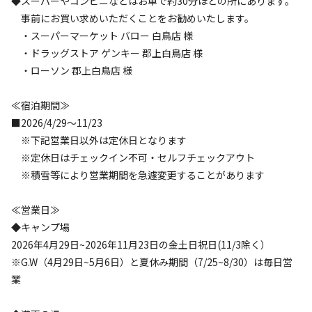
◆スーパーやコンビニなどはお車で約30分ほどの所にあります。
キャンペーン
事前にお買い求めいただくことをお勧めいたします。
・スーパーマーケット バロー 白鳥店 様
・ドラッグストア ゲンキー 郡上白鳥店 様
・ローソン 郡上白鳥店 様
≪宿泊期間≫
■2026/4/29～11/23
※下記営業日以外は定休日となります
※定休日はチェックイン不可・セルフチェックアウト
空き状況検索
※積雪等により営業期間を急遽変更することがあります
≪営業日≫
利用タイプ
◆キャンプ場
宿泊
日帰り
2026年4月29日~2026年11月23日の金土日祝日(11/3除く）
チェックイン
チェックアウト
※G.W（4月29日~5月6日）と夏休み期間（7/25~8/30）は毎日営
業
利用人数