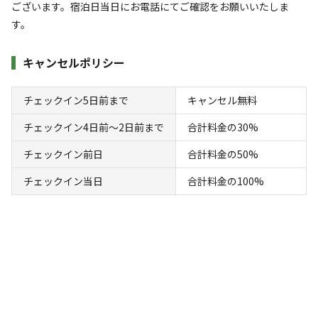
ございます。宿泊日当日にお電話にてご確認をお願いいたしま
【オート】ロード区画サイト デュオ向け＜約
す。
35㎡以上＞
キャンセルポリシー
AC電
車両乗り
たき
ペット同
リードフ
花火
喫煙
源
入れ
火
伴
リー
チェックイン5日前まで
キャンセル無料
地面
:
定員
:
5名
面積
:
35m²
砂利
4,100
料金目安：
チェックイン4日前〜2日前まで
合計料金の30%
円/
泊
※利用日、人数によって変動する場合があります。
チェックイン前日
合計料金の50%
チェックイン当日
合計料金の100%
詳細・空き確認