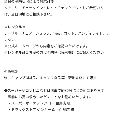
当日の予約状況により対応可能
※アーリーチェックイン・レイトチェックアウトをご希望の方
AC電
車両乗り
たき
ペット同
リードフ
花火
喫煙
源
入れ
火
伴
リー
は、当日現地にご相談下さい。
地面
:
定員
:
10名
面積
:
43m²
砂利
≪レンタル≫
4,600
料金目安：
円/
泊
テーブル、チェア、シュラフ、毛布、コット、ハンディライト、ラ
※利用日、人数によって変動する場合があります。
ンタン、
※公式ホームページから内容をご確認いただけます。
詳細・空き確認
※レンタル品ご希望の方は予約時【備考欄】にご記入ください。
≪販売≫
氷、キャンプ消耗品、キャンプ食品等 現地売店にて販売
◆スーパーやコンビニなどはお車で約30分ほどの所にあります。
事前にお買い求めいただくことをお勧めいたします。
・スーパーマーケット バロー 白鳥店 様
宿泊
区画サイト
・ドラッグストア ゲンキー 郡上白鳥店 様
【オート】ソロ区画＜約45㎡＞