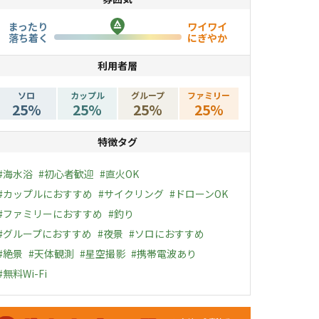
まったり
ワイワイ
落ち着く
にぎやか
利用者層
ソロ
カップル
グループ
ファミリー
25
%
25
%
25
%
25
%
特徴タグ
#
海水浴
#
初心者歓迎
#
直火OK
#
カップルにおすすめ
#
サイクリング
#
ドローンOK
#
ファミリーにおすすめ
#
釣り
#
グループにおすすめ
#
夜景
#
ソロにおすすめ
#
絶景
#
天体観測
#
星空撮影
#
携帯電波あり
#
無料Wi-Fi
ャンペーン