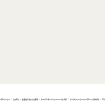
ッグラン
売店
自動販売機
レストラン・食堂
アスレチック・遊具
コ
/
/
/
/
/