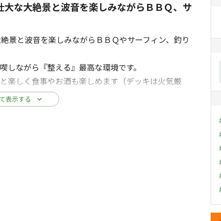
壮大な大絶景と波音を楽しみながらＢＢＱ、サ
大絶景と波音を楽しみながらＢＢＱやサーフィン、釣り
喫しながら『整える』最高な環境です。
人と楽しく食事やお酒も楽しめます（デッキは火気厳
て表示する
幸いです。
さい
め使用開始は9月末予定（別途オプション料金）です。
キ