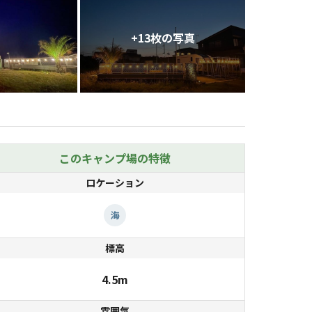
+
13
枚の写真
このキャンプ場の特徴
ロケーション
海
標高
4.5m
雰囲気