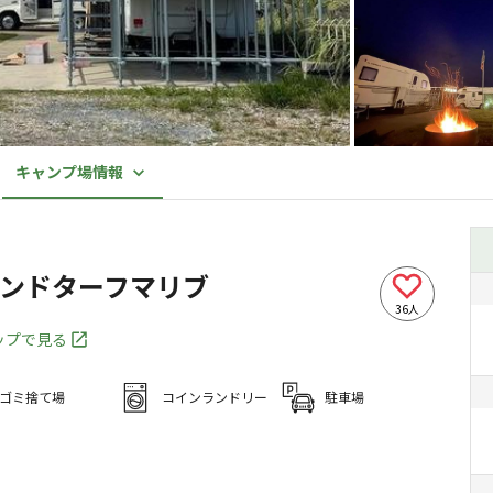
キャンプ場情報
フアンドターフマリブ
36
人
マップで見る
ゴミ捨て場
コインランドリー
駐車場