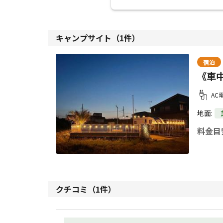
キャンプサイト（
1
件）
宿泊
《車
AC
地面
:
料金目
クチコミ（
1
件）