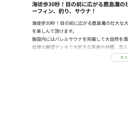
海徒歩30秒！目の前に広がる鹿島灘の
ーフィン、釣り、サウナ！
海徒歩30秒！目の前に広がる鹿島灘の壮大な
を楽しんで頂けます。
施設内にはバレルサウナを完備して大自然を満
自慢の展望デッキで大好きな家族や仲間、恋
禁）
すべ
鹿嶋～大洗をめぐる拠点としてご利用頂ければ
詳細は公式ＬＩＮＥアカウントでお問合せ下
https://lin.ee/HwlExl0
※バレルサウナは電気工事が完了していないた