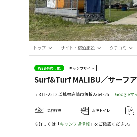
トップ
サイト・宿泊施設
クチコミ
WEB予約可能
キャンプサイト
Surf&Turf MALIBU／サー
〒311-2212
茨城県
鹿嶋市
角折2364-25
Google
温浴施設
水洗トイレ
※詳しくは「
キャンプ場情報
」をご確認ください。