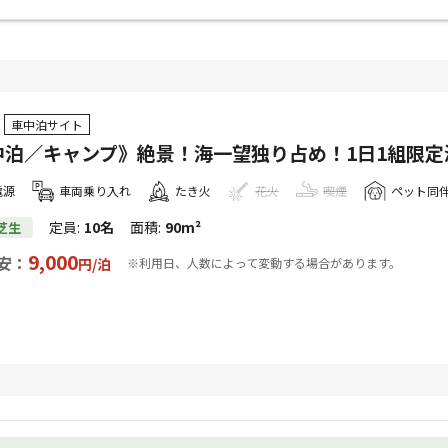
車中泊サイト
中泊／キャンプ》絶景！海一望独り占め！1日1組限定
電源
車両乗り入れ
たき火
花火
喫煙
ペット同
定員
:
10名
面積
:
90m²
芝生
9,000
安：
円/
泊
※利用日、人数によって変動する場合があります。