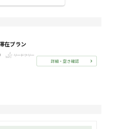
滞在プラン
伴
リードフリー
詳細・空き確認