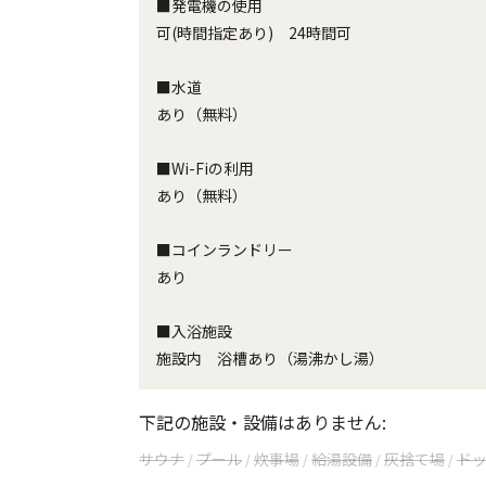
■発電機の使用
可(時間指定あり) 24時間可
■水道
あり（無料）
■Wi-Fiの利用
あり（無料）
■コインランドリー
あり
■入浴施設
施設内 浴槽あり（湯沸かし湯）
下記の施設・設備はありません:
サウナ
プール
炊事場
給湯設備
灰捨て場
ド
/
/
/
/
/