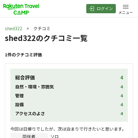
ログイン
メニュー
shed322
> クチコミ
shed322
のクチコミ一覧
1
件のクチコミ評価
総合評価
4
自然・環境・雰囲気
4
管理
4
設備
4
アクセスのよさ
4
今回は日帰りでしたが、次は泊まりで行きたいと思います。
同伴者
ソロ