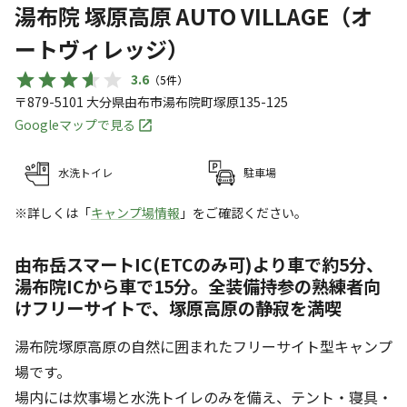
湯布院 塚原高原 AUTO VILLAGE（オ
ートヴィレッジ）
3.6
（
5
件）
〒879-5101
大分県
由布市
湯布院町塚原135-125
Googleマップで見る
水洗トイレ
駐車場
※詳しくは「
キャンプ場情報
」をご確認ください。
由布岳スマートIC(ETCのみ可)より車で約5分、
湯布院ICから車で15分。全装備持参の熟練者向
けフリーサイトで、塚原高原の静寂を満喫
湯布院塚原高原の自然に囲まれたフリーサイト型キャンプ
場です。
場内には炊事場と水洗トイレのみを備え、テント・寝具・