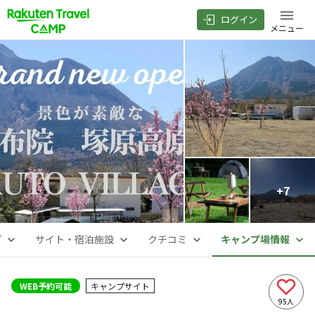
ログイン
メニュー
+
7
プ
サイト・宿泊施設
クチコミ
キャンプ場情報
WEB予約可能
キャンプサイト
95
人