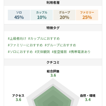
利用者層
自然の中で、喧騒を離れた“本気のキャンプ”をぜひお楽し
みください。
ソロ
カップル
グループ
ファミリー
45
%
10
%
20
%
25
%
特徴タグ
#
上級者向け
#
カップルにおすすめ
#
ファミリーにおすすめ
#
グループにおすすめ
#
ソロにおすすめ
#
天体観測
#
星空撮影
#
携帯電波あり
クチコミ
総合評価
3.6
アクセス
自然・環境
3.6
3.4