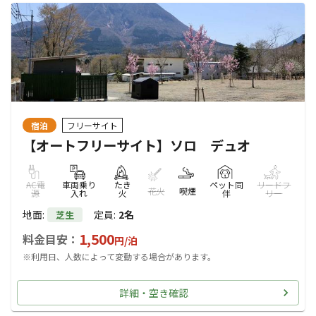
宿泊
フリーサイト
【オートフリーサイト】ソロ デュオ
AC電
車両乗り
たき
ペット同
リードフ
花火
喫煙
源
入れ
火
伴
リー
地面
:
定員
:
2名
芝生
1,500
料金目安：
円/
泊
※利用日、人数によって変動する場合があります。
詳細・空き確認