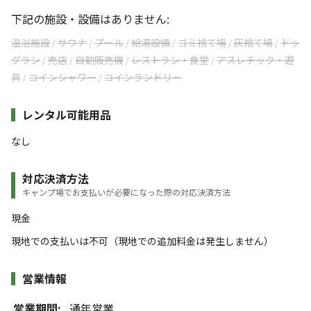
下記の施設・設備はありません:
温浴施設
サウナ
プール
給湯設備
ゴミ捨て場
灰捨て場
ドッ
/
/
/
/
/
/
グラン
売店
自動販売機
レストラン・食堂
アスレチック・遊
/
/
/
/
具
コインシャワー
コインランドリー
/
/
レンタル可能用品
なし
対応決済方法
キャンプ場でお支払いが必要になった際の対応決済方法
現金
現地での支払いは不可（現地での追加料金は発生しません）
営業情報
営業期間:
通年営業