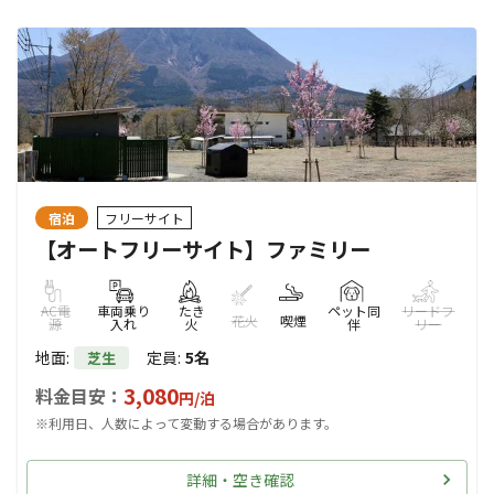
宿泊
フリーサイト
【オートフリーサイト】ファミリー
AC電
車両乗り
たき
ペット同
リードフ
花火
喫煙
源
入れ
火
伴
リー
地面
:
定員
:
5名
芝生
3,080
料金目安：
円/
泊
※利用日、人数によって変動する場合があります。
詳細・空き確認