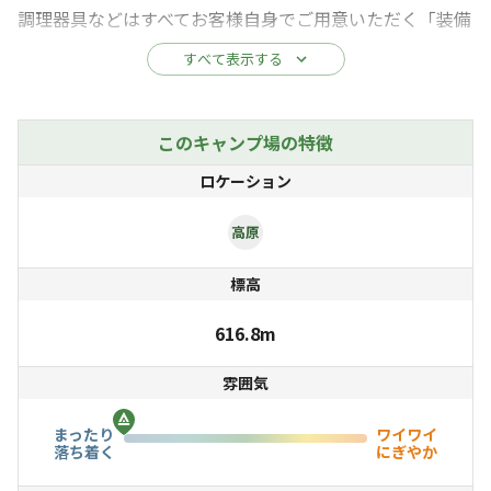
調理器具などはすべてお客様自身でご用意いただく「装備
完全持ち込み」のスタイル。
すべて表示する
設備に頼らず自然と向き合う、キャンプ経験者・熟練者向
けの環境となっております。
このキャンプ場の特徴
各サイトは区画指定がないフリー形式で、車両1台までの
ロケーション
乗り入れが可能。
ゆったりと設営いただけます。
高原
焚き火は焚き火台＋シート使用でOK（21時まで）。
標高
夜間はサイレントタイムを設け、静けさを大切にしていま
す。
616.8m
雰囲気
由布岳スマートIC(ETCのみ可)より車で約5分、湯布院IC
から車で約15分とアクセスも良好地元で人気の立ち寄り
まったり
ワイワイ
スポットも豊富です。
落ち着く
にぎやか