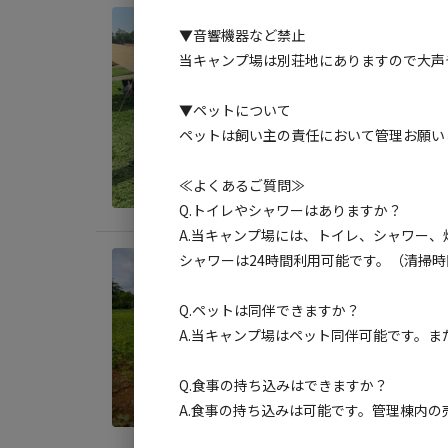
日帰り
▼音響機器など禁止
フリ
当キャンプ場は別荘地にありますので大声
AC
▼ペットについて
地面
:
ペットは飼い主の責任において管理お願い
料金目
≪よくあるご質問≫
Q.トイレやシャワーはありますか？
A.当キャンプ場には、トイレ、シャワー
シャワーは24時間利用可能です。（清掃
宿泊
フリ
Q.ペットは同伴できますか？
AC
A.当キャンプ場はペット同伴可能です。
地面
:
Q.食事の持ち込みはできますか？
料金目
A.食事の持ち込みは可能です。管理棟内