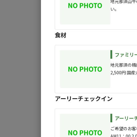
地元那須山牛
い。
◆その他
基本的にゴミは持ち帰りでお願いします
処分依頼の場合
・500円/1泊・1サイト
食材
炭や灰はゴミステーション横のドラム缶にご
ファミリ
◆ペット同伴
地元那須の精
可
2,500円 
テーキ400ｇ
◆チェックイン／アウト
13:00〜17:00／〜11:00
アーリーチェックイン
アーリー
ご希望のお客
AM