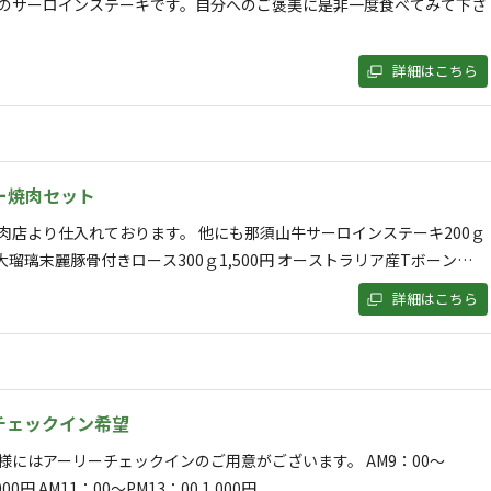
のサーロインステーキです。自分へのご褒美に是非一度食べてみて下さ
詳細はこちら
自由に入れて下さい
ー焼肉セット
肉店より仕入れております。 他にも那須山牛サーロインステーキ200ｇ
国産大瑠璃末麗豚骨付きロース300ｇ1,500円 オーストラリア産Tボーンス
3,500円 のご用意しております。
詳細はこちら
キ
チェックイン希望
様にはアーリーチェックインのご用意がございます。 AM9：00～
11：00 2,000円 AM11：00～PM13：00 1,000円