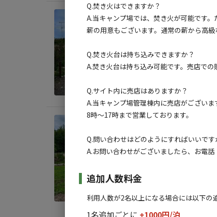
Q.焚き火はできますか？
宿泊
A.当キャンプ場では、焚き火が可能です。
区画
薪の用意もございます。通常の薪から高級
AC
Q.焚き火台は持ち込みできますか？
A.焚き火台は持ち込み可能です。売店で
地面
:
料金目
Q.サイト内に売店はありますか？
A.当キャンプ場管理棟内に売店がござい
8時〜17時まで営業しております。
宿泊
区画
Q.問い合わせはどのようにすればいいです
A.お問い合わせがございましたら、お電話（0
AC
地面
:
追加人数料金
料金目
利用人数が2名以上になる場合には以下の
1名追加ごとに
+1000円/
泊