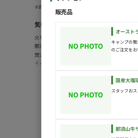
※詳しくは「
キャンプ場情報
」をご確認ください。
◆料金
販売品
【サイト利用料】
気軽に非日常。焚火がつなぐアウトド
平日 3,500円
オースト
日・祝日 4,000円
火を囲んで、静かな夜を。
休前日 4,500円
キャンプの贅
那須塩原の別荘地にある、ちょっと特別なキャ
のご注文をお
焚火があると、自然と人が集まってくる。
トップシーズン ＋2,000円（GW、お盆期
そんな不思議な時間を、「BEE STAGE NASU SH
ハイシーズン ＋1,000円（お盆以外の7月
iLbf監修の本格焚火空間で、気軽にアウトドア
すべ
【利用料】
国産大瑠
週末、星と火に癒されよう。
大人 1,000円/人・泊
スタッフおス
子供（小学生） 500円/人・泊
ペット 500/匹・泊
【追加料金】
車：1000円/1台・1泊
那須山牛
※2台以上の乗り入れの場合は【備考欄】に