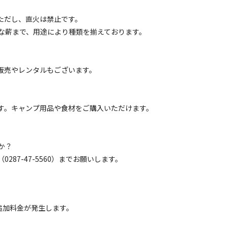
区画サイト
ただし、直火は禁止です。
サイト【東】
な薪まで、用途により種類を揃えております。
電源
車両乗り入れ
たき火
花火
喫煙
ペット同
の販売やレンタルもございます。
定員
:
6名
面積
:
90m²
芝生
5,500
安：
円/
泊
※利用日、人数によって変動する場合があります。
ます。キャンプ用品や食材をご購入いただけます。
区画サイト
サイト【西サイト】
か？
287-47-5560）までお願いします。
電源
車両乗り入れ
たき火
花火
喫煙
ペット同
定員
:
6名
面積
:
110m²
芝生
5,500
安：
円/
泊
※利用日、人数によって変動する場合があります。
追加料金が発生します。