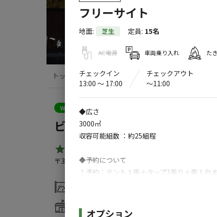
フリーサイト
地面
:
定員
:
15名
芝生
AC電源
車両乗り入れ
た
チェックイン
チェックアウト
トップ
サイト・宿泊施設
クチコミ
13:00 〜 17:00
〜11:00
クーポン利用可
WEB予約可能
キャンプサイト
◆広さ
ビーステージ那須塩原キャンフ
3000㎡
収容可能組数 ：約25組程
4.6
（
5
件）
◆予約について
〒329-2806
栃木県
那須塩原市
横林144-1
Googl
１予約：テント１張＋タープ1張り＋車１台
※テント2張以上のご予約をご希望の方は、
灰捨て場
水洗トイレ
売店
コインシャワー
隣接するキャンパーさんと気を使い合ってモ
施設詳細
オプション