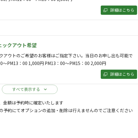
詳細はこちら
ェックアウト希望
現地にて２名様以上の場合、大人１名様分1,000円、お子様１名様分
クアウトのご希望のお客様はご指定下さい。当日のお申し出も可能で
様までとさせて頂いております。追加の場合はもう１サイトのご予約をお
0～PM13：00 1,000円 PM13：00～PM15：00 2,000円
詳細はこちら
すべて表示する
、金額は予約時に確定いたします
空き状況検索
の予約にてオプションの追加・削除は行えませんのでご注意ください
(大人分）
ェックアウト
利用人数
ります料金は基本料金＋大人１名様分の料金でございます。 人数追加
￥1,000はこちらから人数様分追加をお願い致します。 現地にて人数の