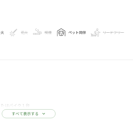
き火
花火
喫煙
ペット同伴
リードフリー
キャンプ場情報
゚場
82
人
eマップで見る
またはバイク１台
もう1サイトご予約をお取りください。
すべて表示する
ゴミ捨て場
給湯設備
駐車場
ラルのある設置をお願いします。