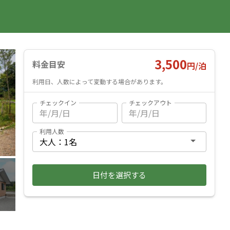
国内旅行
海外旅行
レンタカー
遊び・体験
旅行ガイド
お気に入り
予約確認
ヘルプ
ログイン
料金見積もり
3,500
料金目安
円/
泊
利用日、人数によって変動する場合があります。
チェックイン
チェックアウト
利用人数
日付を選択する