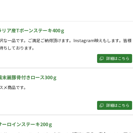
ア
ラリア産Tボーンステーキ400ｇ
沢な一品です。ご満足ご納得頂けます。Instagram映えもします。皆様
ンプ場。
待ちしております。
間、その他当社指定日）
詳細はこちら
IOBARA」で。
〜8月、年末年始）
。
て表示する
璃末麗豚骨付きロース300ｇ
スメ商品です。
詳細はこちら
サーロインステーキ200ｇ
台数をご記入ください。