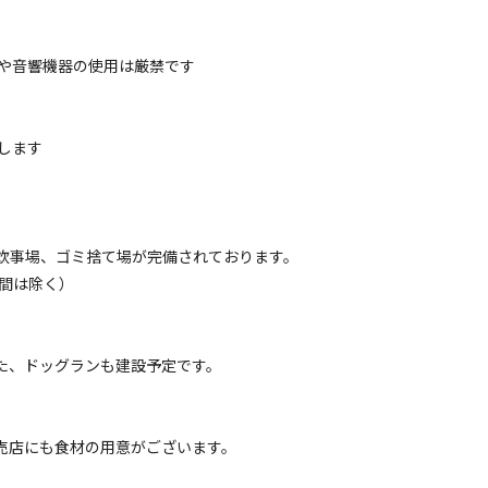
フリーサイト
ーサイト デイキャンプ
や音響機器の使用は厳禁です
電源
車両乗り入れ
たき火
花火
喫煙
ペット同
定員
:
15名
芝生
します
3,000
安：
円/
日
※利用日、人数によって変動する場合があります。
、炊事場、ゴミ捨て場が完備されております。
時間は除く）
フリーサイト
ーサイト【バイク】
電源
車両乗り入れ
たき火
花火
喫煙
ペット同
また、ドッグランも建設予定です。
定員
:
15名
芝生
3,500
安：
円/
泊
※利用日、人数によって変動する場合があります。
の売店にも食材の用意がございます。