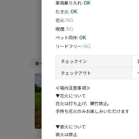
OK
車両乗り入れ
:
利用タイプ:
相違がある場
OK
たき火
:
宿泊
日帰り
お願い申し上
NG
花火
:
検索対象:
NG
喫煙
:
人数追加(
すべて
キャンプサ
OK
ペット同伴
:
表示されてお
NG
リードフリー
:
お子様１名様
現地にて人数
チェックイン
キャンプサイト（
5
件）
理解の程宜し
料でございま
チェックアウト
宿泊
フリ
≪場内注意事項≫
▼花火について
AC
花火は打ち上げ、爆竹禁止。
地面
:
手持ち花火のみお楽しみいただけます
料金目
▼直火について
直火は禁止