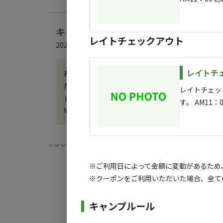
キャンプ場からのお知らせ
レイトチェックアウト
2026.5.27
更新
レイトチ
基本料金はサイト料金＋大人1名様分でございます。
ださい。

レイトチェッ
また、１予約１テント１タープ、お車は１台６名
す。 AM11：0
場をご利用下さい。
その他
※ご利用日によって金額に変動があるため
※クーポンをご利用いただいた場合、全て
人数追加
チェックイン
チ
キャンプルール
表示されてお
大人１名様分