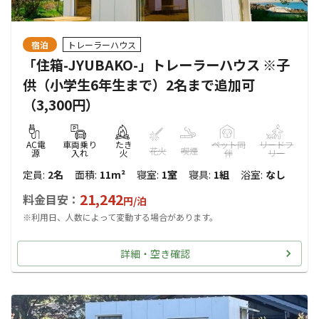
宿泊
トレーラーハウス
「住箱-JYUBAKO-」トレーラーハウス ※子
供（小学生6年生まで）2名まで追加可
（3,300円）
AC電
車両乗り
たき
ペット同
リードフ
花火
喫煙
源
入れ
火
伴
リー
定員
:
2名
面積
:
11m²
寝室
:
1室
寝具
:
1組
浴室
:
なし
21,242
料金目安：
円/
泊
※利用日、人数によって変動する場合があります。
詳細・空き確認