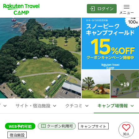
ログイン
メニュー
+
19
プ
サイト・宿泊施設
クチコミ
キャンプ場情報
クーポン利用可
WEB予約可能
キャンプサイト
30
人
宿泊施設