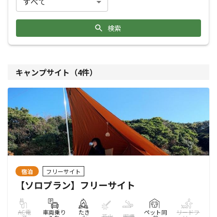
検索
キャンプサイト（
4
件）
宿泊
フリーサイト
【ソロプラン】フリーサイト
AC電
車両乗り
たき
ペット同
リードフ
花火
喫煙