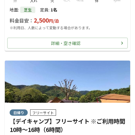
源
入れ
火
伴
リー
地面
:
定員
:
1名
芝生
2,500
料金目安：
円/
泊
※利用日、人数によって変動する場合があります。
詳細・空き確認
日帰り
フリーサイト
【デイキャンプ】フリーサイト ※ご利用時間
10時～16時（6時間）