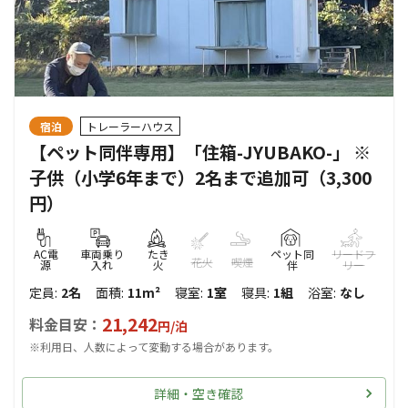
宿泊
トレーラーハウス
【ペット同伴専用】「住箱-JYUBAKO-」 ※
子供（小学6年まで）2名まで追加可（3,300
円）
AC電
車両乗り
たき
ペット同
リードフ
花火
喫煙
源
入れ
火
伴
リー
定員
:
2名
面積
:
11m²
寝室
:
1室
寝具
:
1組
浴室
:
なし
21,242
料金目安：
円/
泊
※利用日、人数によって変動する場合があります。
詳細・空き確認