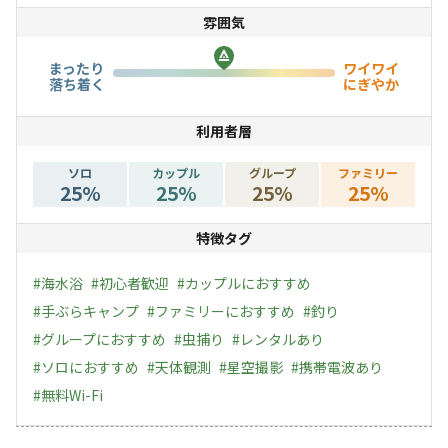
雰囲気
ど、年間を通じてマリンレジャーをお楽しみいただけま
す。
まったり
ワイワイ
たくさんの漁港を抱える土佐清水の主要海産物は、「宗田
落ち着く
にぎやか
がつお」と「清水サバ」。キャンプフィールド内では、お
利用者層
刺身盛りのデリバリーや土佐名物「カツオの藁焼き体験」
など、土佐清水の海の恵みを堪能することもできます。
ソロ
カップル
グループ
ファミリー
25
%
25
%
25
%
25
%
特徴タグ
#
海水浴
#
初心者歓迎
#
カップルにおすすめ
#
手ぶらキャンプ
#
ファミリーにおすすめ
#
釣り
#
グループにおすすめ
#
虫捕り
#
レンタルあり
#
ソロにおすすめ
#
天体観測
#
星空撮影
#
携帯電波あり
#
無料Wi-Fi