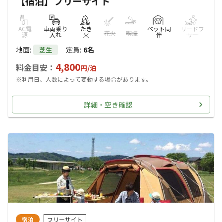
【宿泊】フリーサイト
AC電
車両乗り
たき
ペット同
リードフ
花火
喫煙
源
入れ
火
伴
リー
地面
:
定員
:
6名
芝生
4,800
料金目安：
円/
泊
※利用日、人数によって変動する場合があります。
詳細・空き確認
宿泊
フリーサイト