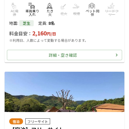
AC電
車両乗り
たき
ペット同
リードフ
花火
喫煙
源
入れ
火
伴
リー
地面
:
定員
:
8名
芝生
2,160
料金目安：
円/
日
※利用日、人数によって変動する場合があります。
詳細・空き確認
宿泊
フリーサイト