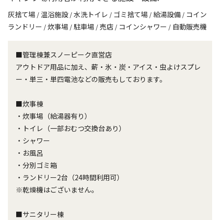
灰捨て場
温浴施設
水洗トイレ
ゴミ捨て場
給湯設備
コイン
/
/
/
/
/
ランドリー
炊事場
駐車場
売店
コインシャワー
自動販売機
/
/
/
/
/
■管理棟兼スノーピーク直営店
アウトドア用品に加え、薪・氷・炭・アイス・虫よけスプレ
ー・単三・単四電池などの販売もしております。
■炊事棟
・炊事場（給湯器有り）
・トイレ（一部おむつ交換台あり）
・シャワー
・お風呂
・分別ゴミ箱
・ランドリー2台（24時間利用可）
※乾燥機はございません。
■サニタリー棟