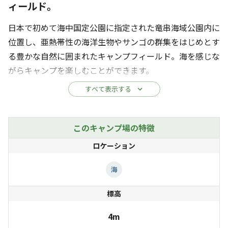
ィールド。
日本で初めて海中国定公園に指定された竜串海域公園内に
位置し、亜熱帯性の海洋生物やサンゴの群集をはじめとす
る豊かな自然に囲まれたキャンプフィールド。海を感じな
がらキャンプを楽しむことができます。
すべて表示する
敷地内には、広々とした40のキャンプサイトに加え、世
界的建築家、隈研吾氏とスノーピークが共同で開発したモ
バイルハウス「住箱－JYUBAKO－」を12棟設置（宿泊可
このキャンプ場の特徴
能）。スノーピークのキャンプ用品やアパレルの豊富なラ
ロケーション
インナップを取り揃えた直営店も併設します。
海
気候は一年中温暖で、冬でも日中は暖かくお過ごしいただ
標高
けます。
キャンプフィールド横にはいつでも足を運べる海が広が
4m
り、春夏秋はシュノーケリングやサップ、冬は磯釣りな