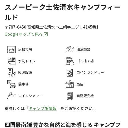
スノーピーク土佐清水キャンプフィー
ルド
〒787-0450
高知県
土佐清水市
三崎字エジリ4145番1
Googleマップで見る
灰捨て場
温浴施設
水洗トイレ
ゴミ捨て場
給湯設備
コインランドリー
駐車場
売店
コインシャワー
自動販売機
※詳しくは「
キャンプ場情報
」をご確認ください。
四国最南端 豊かな自然と海を感じる キャンプフ