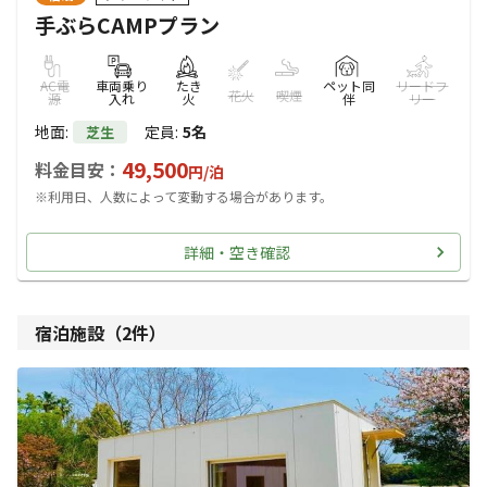
手ぶらCAMPプラン
AC電
車両乗り
たき
ペット同
リードフ
花火
喫煙
源
入れ
火
伴
リー
地面
:
定員
:
5名
芝生
49,500
料金目安：
円/
泊
※利用日、人数によって変動する場合があります。
詳細・空き確認
宿泊施設（
2
件）