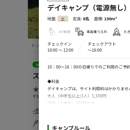
デイキャンプ（電源無し
地面
:
定員
:
6名
面積
:
100m²
土
AC電源
車両乗り入れ
た
チェックイン
チェックアウト
トップ
サイト・宿泊施設
クチコミ
10:00 〜 12:00
〜16:00
クーポン利用可
WEB予約可能
キャンプサイト
10：00～16：00の日帰りでのご利用のご予
スノーピーク箕面キャンプフィ
◆料金
デイキャンプは、サイト利用料はかかりませ
4.7
（
8
件）
大人（中学生以上/1人）1,100円
〒563-0252
大阪府
箕面市
下止々呂美962（スノーヒ
子供（小学生）550円です。
繁忙期のみ、大人+220円子供+110円です。
温浴施設
水洗トイレ
コインシャワー
自動販売機
サイトへ乗入、横付けできるお車は1台まで
施設詳細
キャンプルール