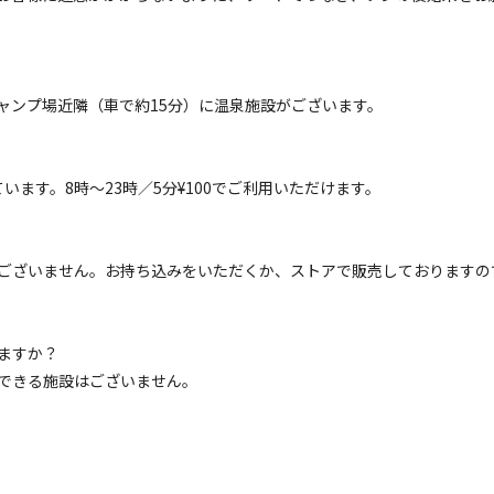
区画サイト
ャンプ場近隣（車で約15分）に温泉施設がございます。
泊】手ぶらCAMPプラン
電源
車両乗り入れ
たき火
花火
喫煙
ペット同
ます。8時～23時／5分¥100でご利用いただけます。
定員
:
5名
面積
:
100m²
土
49,500
安：
円/
泊
※利用日、人数によって変動する場合があります。
ございません。お持ち込みをいただくか、ストアで販売しておりますの
区画サイト
源あり】サイトA
ますか？
できる施設はございません。
電源
車両乗り入れ
たき火
花火
喫煙
ペット同
定員
:
6名
面積
:
100m²
土
6,270
安：
円/
泊
※利用日、人数によって変動する場合があります。