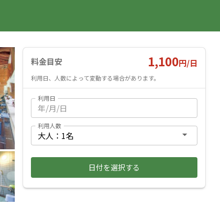
国内旅行
海外旅行
レンタカー
遊び・体験
旅行ガイド
お気に入り
予約確認
ヘルプ
ログイン
料金見積もり
1,100
料金目安
円/
日
利用日、人数によって変動する場合があります。
利用日
利用人数
日付を選択する