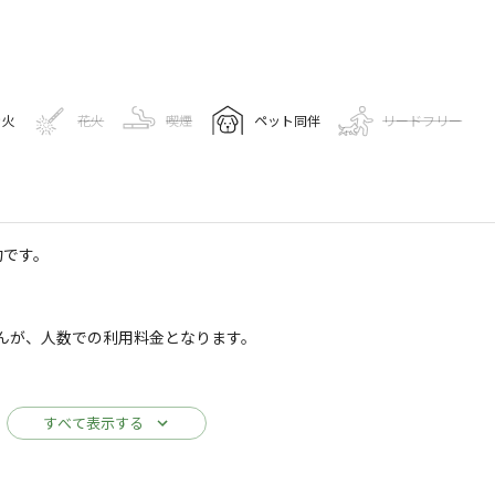
）
き火
花火
喫煙
ペット同伴
リードフリー
キャンプ場情報
約です。
ールド
143
人
んが、人数での利用料金となります。
゚ーク箕面自然館）
Googleマップで見る
すべて表示する
ゴミ捨て場
駐車場
売店
です。