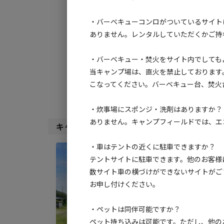
チェックイン
チ
・バーベキューコンロがついているサイト
利用タイプ:
ありません。レンタルしていただくかご持
宿泊
日帰り
・バーベキュー・焚火をサイト内でしても
検索対象:
当キャンプ場は、直火を禁止しております
すべて
キャンプサ
こなってください。バーベキュー台、焚火
・炊事場にスポンジ・洗剤はありますか？
ありません。キャンプフィールドでは、エ
キャンプサイト（
11
件）
・車はテントの近くに駐車できますか？
日帰り
テントサイトに駐車できます。他のお客様
デイ
数サイト車の横づけができないサイトがご
お申し付けください。
AC
地面
:
・ペットは同伴可能ですか？
料金目
ペット持ち込みは可能です。ただし、他の