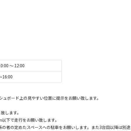
停めいただきます。また3台目以降は別途￥1,100（税込）毎お支払い
ください。なお、料金は現地精算となります。
持ち込み、レンタルをご利用ください。
に囲まれた 湖畔のキャンプフィールド。
施設のご利用には、必ず事前ご予約をお願いいたします。事前ご予約が
を生かした豊かな自然を体感できるキャンプフィール
場合がございます。ご了承ください。
い紅葉まで四季の移ろいをお楽しみいただけます。
水場もあり、夏にはキャンプサイトからホタルを鑑賞する
10:00 〜 12:00
て表示する
〜16:00
」に選定されている「箕面大滝」もあり、紅葉シーズン
シュボード上の見やすい位置に提示をお願い致します。
る人ぞ知る「ゆず」の特産地でもあります。
が良いのが特徴。加工所が同じ敷地内にあるスノーピ
0と致します。
香りに包まれます。
ーク箕面自然館」にて受付となります。
km以下で走行をお願い致します。
゚フィールドに是非お越しください。
は係の者の定めたスペースへの駐車をお願いします。また3台目以降は別途