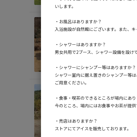
いします。
・お風呂はありますか？
宿泊
入浴施設が自然館にございます。また、キ
【宿
AC
・シャワーはありますか？
男女共用で2ブース、シャワー設備を設けてい
地面
:
料金目
・シャワーにシャンプー等はありますか？
シャワー室内に据え置きのシャンプー等は
ご用意ください。
宿泊
【電
・食事・喫茶のできるところが場内にあり
今のところ、場内にはお食事やお茶が提供
AC
地面
:
・売店はありますか？
ストアにてアイスを販売しております。
料金目