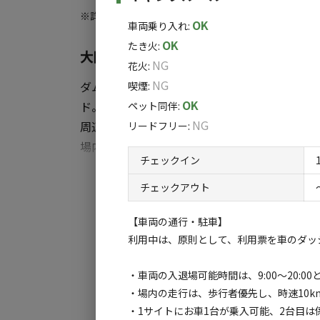
※2台でご来場の方は、別途指定の駐車場にお
※詳しくは「
キャンプ場情報
」をご確認ください。
だきます。ご希望の方は【備考欄】にご記入
OK
車両乗り入れ
:
BBQ台、日よけ、雨除けのタープ等は、お
OK
たき火
:
大阪の中心部から約40分。 豊かな緑
NG
花火
:
また、サイトの指定はしていただけません。
NG
ダム湖の湖畔で元々の棚田の跡や自然の地形
喫煙
:
場合は、施設の管理の為ご利用いただけない
OK
ド。
ペット同伴
:
NG
周辺の樹木は落葉広葉樹が多く、新緑から美し
リードフリー
:
◆定員
場内には子どもたちが安全に遊べる浅瀬の
5名
チェックイン
ことができます。
すべ
◆チェックイン／アウト
チェックアウト
10:00～12:00／～16:00
大都市近郊にありながら自然豊かな箕面市。
【車両の通行・駐車】
キャンプフィールド近くには「日本の滝百選
◆ペット
利用中は、原則として、利用票を車のダッ
には関西有数の名所として有名ですが、実は知
可
なかでも種から育った実生ゆずは、大粒で香り
・車両の入退場可能時間は、9:00～20:0
ーク箕面自然館も収穫時期にはゆずの豊かな
※キャンプ場ご予約の方は、まず「スノーピ
・場内の走行は、歩行者優先し、時速10
香り高いゆずを生み出す自然に囲まれたキャンフ
・1サイトにお車1台が乗入可能、2台目