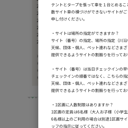
テントとタープを張って車を１台とめるこ
27年1月末まで：26年7/2(木) 

数サイト車の横づけができないサイトがご
27年2月末まで：26年8/3(月) 

申し付けください。
27年3月末まで：26年8/31(月) 

27年4月末まで：26年10/1(木)

・サイトは場所の指定ができますか？
27年5月末まで：26年11/2(月)

サイト（番号）の指定、場所の指定（川沿
27年6月末まで：26年11/30(月)

天候、団体・個人、ペット連れなどさまざ
提供できるようサイトの割振りを行ってお
※システムの関係上解放時間は目安となり、多少前
※解放日は事前の連絡なく変更になる場合がござい
・サイト（番号）は当日チェックインの早
※弊社イベント利用等でご利用いただけない日程も
チェックインの順番ではなく、こちらの指
※ご不明点ございましたら電話にてお問合せ下さ
天候、団体・個人、ペット連れなどさまざ
提供できるようサイトの割振りを行ってお
・1区画に人数制限はありますか？
1区画の定員は6名様（大人お子様（小学生
6名様以上のご利用の場合は別途1区画サ
ッフの指示に従ってください。