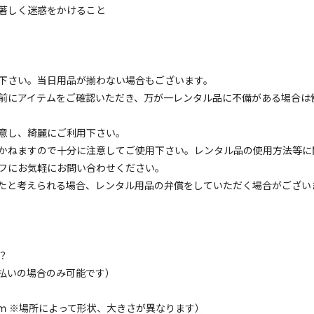
著しく迷惑をかけること
下さい。当日用品が揃わない場合もございます。
前にアイテムをご確認いただき、万が一レンタル品に不備がある場合は
Tできます♪

意し、綺麗にご利用下さい。
かねますので十分に注意してご使用下さい。レンタル品の使用方法等に
フにお気軽にお問い合わせください。
たと考えられる場合、レンタル用品の弁償をしていただく場合がござい


？
払いの場合のみ可能です）
2ｍ ※場所によって形状、大きさが異なります）