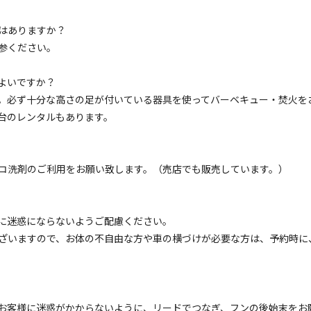
ェックアウト
利用人数
はありますか？
参ください。
よいですか？
。必ず十分な高さの足が付いている器具を使ってバーベキュー・焚火を
イトのみ
宿泊施設のみ
台のレンタルもあります。
コ洗剤のご利用をお願い致します。（売店でも販売しています。）
フリーサイト
に迷惑にならないようご配慮ください。
キャンプ 箕面自然館前グランド（電源無し）
ざいますので、お体の不自由な方や車の横づけが必要な方は、予約時に
電源
車両乗り入れ
たき火
花火
喫煙
ペット同
定員
:
6名
土
1,100
安：
円/
日
※利用日、人数によって変動する場合があります。
お客様に迷惑がかからないように、リードでつなぎ、フンの後始末をお