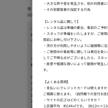
・大きな声や音を発生させ、他の利用者に
キャンプ場からのお知らせ
・その他管理者の指定する行為
2026.8.3
更新
【レンタル品に関して】
・レンタル品は準備の都合、事前のご予約
＜先着100枚＞15％OFFクーポン配布中！

・スタッフが準備をいたしますが、ご使用
楽天トラベルキャンプトップページのバナーからGE
用前にお申し付け下さい。
予約をご検討中の方はお早めに！

・次の方が利用しやすいように破損等に注
・ご使用中の事故等に関しては責任を負い
【キャンプフィールドご予約解放について】

してご不明な点がございましたら、スタッ
予約開始は6か月前からとなります。

・故意や粗雑な扱いによって破損が発生し
解放日は下記となり、12:00～より解放となります。
す。
26年7月末まで：26年1/5(月) 

【よくある質問】
26年8月末まで：26年2/2(月)

・支払いにクレジットカードは使えますか
26年9月末まで：26年3/2(月) 

ご精算に使えます。（自然館での受付お支
26年10月末まで：26年4/2(木) 

・サイトの広さはどのくらいですか？
26年11月末まで：26年5/11(月) 

１区画平均 約144㎡です。（約12ｍ×1
27年1月5日まで：26年6/1(月) 
