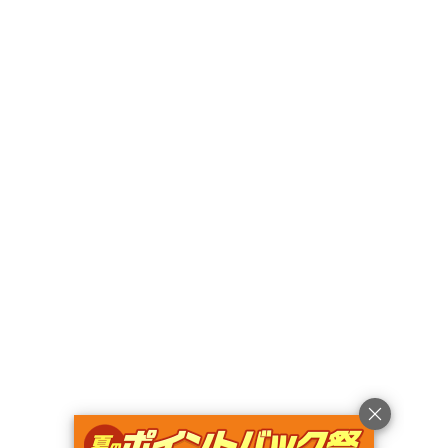
〒401-0501
山梨県
南都留郡
山中湖村山中865-289
Googleマップで見る
キャンペーン
利用規約
プライバシーポリシー
旅行業約款
旅行条件書
特定商取引法に基づく表記
ヘルプ