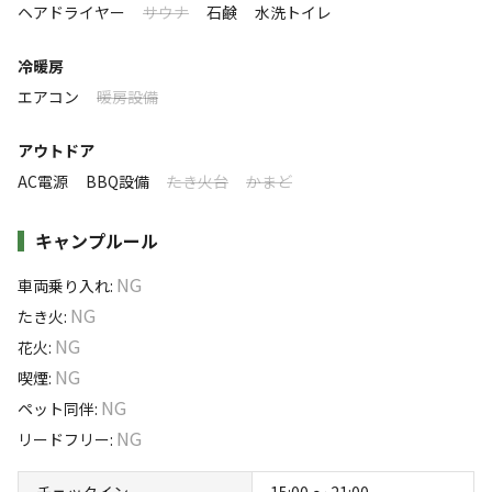
10
%
60
%
0
%
30
%
ヘアドライヤー
サウナ
石鹸
水洗トイレ
特徴タグ
冷暖房
エアコン
暖房設備
#
初心者歓迎
#
カップルにおすすめ
#
ファミリーにおすすめ
#
レンタサイクル
アウトドア
#
ソロにおすすめ
#
携帯電波あり
#
無料Wi-Fi
AC電源
BBQ設備
たき火台
かまど
キャンペーン
キャンプルール
NG
車両乗り入れ
:
NG
たき火
:
NG
花火
:
NG
喫煙
:
NG
ペット同伴
:
NG
リードフリー
:
チェックイン
15:00 〜 21:00