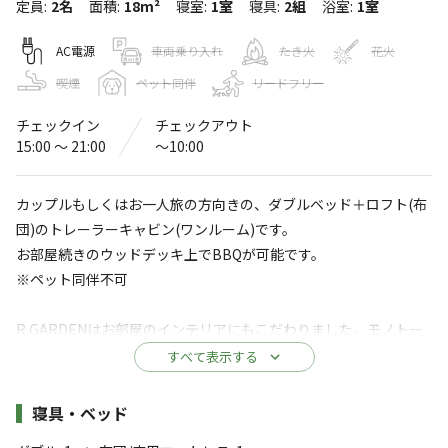
定員
:
2名
面積
:
18m²
寝室
:
1室
寝具
:
2組
浴室
:
1室
R GARDEN
〒401-0501
山梨県
南都留郡
山中湖村山中865-289
AC電源
車両乗り入れ
たき火
花火
Googleマップで見る
喫煙
ペット同伴
リードフリー
チェックイン
チェックアウト
温浴施設
水洗トイレ
15:00 〜 21:00
〜10:00
給湯設備
駐車場
カップルもしくはお一人旅の方向きの、ダブルベッド＋ロフト(布
※詳しくは「
キャンプ場情報
」をご確認ください。
団)のトレーラーキャビン(ワンルーム)です。
お部屋続きのウッドデッキ上でBBQが可能です。
焚き火×人×リトリート
※ペット同伴不可
ゆらめく炎
R GARDENはお部屋のインテリアにもこだわりました。モノトー
パチパチはじける薪の音
ンで統一された大人っぽいインテリアは各お部屋、少しずつ異な
すべて表示する
焼けるマシュマロの甘い香り
ります。どのお部屋になるかはお楽しみ！
施設詳細
寝具・ベッド
富士山の麓の小さな庭で
◆定員（2名）
すべて表示する