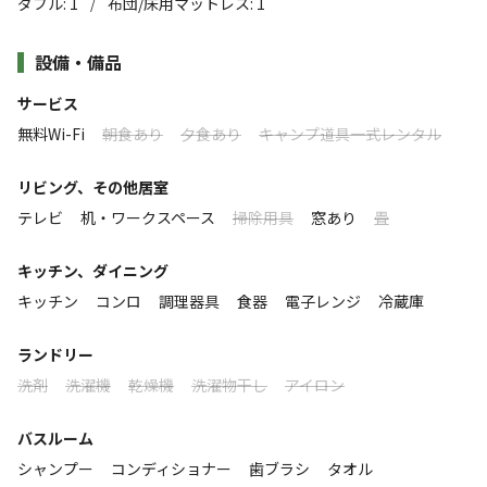
ダブル
:
1
布団/床用マットレス
:
1
焚き火を囲み
/
ご家族 お仲間と
設備・備品
非日常を味わいつくす
このキャンプ場の特徴
サービス
ロケーション
都心から2時間
無料Wi-Fi
朝食あり
夕食あり
キャンプ道具一式レンタル
日頃のしがらみから抜け出して
林間
湖
リビング、その他居室
五感を満たし
標高
テレビ
机・ワークスペース
掃除用具
窓あり
畳
ありのままのあなたに戻る
986.7m
キッチン、ダイニング
𝗥 𝗚𝗔𝗥𝗗𝗘𝗡で
キッチン
コンロ
調理器具
食器
電子レンジ
冷蔵庫
雰囲気
極上の癒しにココロはずむ体験を
ランドリー
まったり
ワイワイ
※ペット同伴不可
落ち着く
にぎやか
洗剤
洗濯機
乾燥機
洗濯物干し
アイロン
利用者層
バスルーム
シャンプー
コンディショナー
歯ブラシ
タオル
ソロ
カップル
グループ
ファミリー