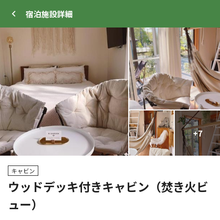
宿泊施設
詳細
ログイン
メニュー
+
+
26
7
トップ
サイト・宿泊施設
キャンプ場情報
キャビン
ウッドデッキ付きキャビン（焚き火ビ
クーポン利用可
ュー）
WEB予約可能
宿泊施設
16
人