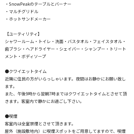
・SnowPeakのテーブルとバーナー
・マルチグリドル
・ホットサンドメーカー
【ユーティリティ】
シャワールーム・トイレ・洗面・バスタオル・フェイスタオル・
宿泊
キャビン
歯ブラシ・ヘアドライヤー・シェイバー・シャンプー・トリート
ウッドデッキ付きキャビン
メント・ボディソープ
●クワイエットタイム
AC電
車両乗り
たき
ペット同
リードフ
花火
喫煙
源
入れ
火
伴
リー
近隣に住民の方がいらっしゃいます。夜間はお静かにお願い致し
定員
:
2名
面積
:
18m²
寝室
:
1室
寝具
:
2組
浴室
:
1室
ます。
また、午後9時から翌朝7時まではクワイエットタイムとさせて頂
23,500
料金目安：
円/
泊
きます。客室内で静かにお過ごし下さい。
※利用日、人数によって変動する場合があります。
●喫煙
詳細・空き確認
客室内は全室禁煙とさせて頂きます。
屋外（施設敷地内）に喫煙スポットをご用意してますので、喫煙