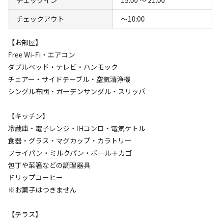
空き状況検索
チェックアウト
〜10:00
利用タイプ
宿泊
日帰り
【お部屋】
Free Wi-Fi・エアコン
チェックイン
チェックアウト
ダブルベッド・テレビ・ハンモック
チェアー・サイドテーブル・空気清浄機
利用人数
シングル布団・ガーデンサンダル・スリッパ
検索対象
【キッチン】
冷蔵庫・電子レンジ・IHコンロ・電気ケトル
食器・グラス・マグカップ・カラトリー
検索
フライパン・ミルクパン・ボール＋カゴ
包丁や菜箸などの調理器具
ドリップコーヒー
※お菓子はつきません
宿泊施設（
3
件）
【テラス】