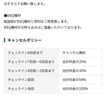
はそちらでお願い致します。
●BBQ機材
施設側がBBQ機材と燃料をご用意致します。
BBQ機材のお持ち込みはご遠慮いただいております。
キャンセルポリシー
宿泊
キャビン
ウッドデッキ付きキャビン（焚き火ビュー）
チェックイン8日前まで
キャンセル無料
チェックイン7日前〜5日前まで
合計料金の20%
AC電
車両乗り
たき
ペット同
リードフ
花火
喫煙
源
入れ
火
伴
リー
チェックイン4日前〜2日前まで
合計料金の30%
定員
:
2名
面積
:
18m²
寝室
:
1室
寝具
:
2組
浴室
:
1室
23,500
料金目安：
チェックイン前日
合計料金の50%
円/
泊
※利用日、人数によって変動する場合があります。
チェックイン当日
合計料金の100%
詳細・空き確認