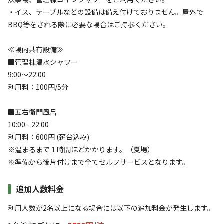
検索
・イス、テーブルなどの設備は備え付けておりません。屋外で
BBQ等をされる際に必要な場合はご持参ください。
≪場内共有設備≫
キャンプサイト（
2
件）
■管理棟温水シャワー
9:00〜22:00
利用料：100円/5分
■五右衛門風呂
10:00 - 22:00
利用料：600円 (薪台込み)
※温まるまで１時間ほどかかります。（夏場）
宿泊
フリーサイト
※準備から後片付けまで全てセルフサービスとなります。
【平日限定】オートフリーサイト【車両乗入
OK】
追加人数料金
利用人数が2名以上になる場合には以下の追加料金が発生します。
AC電
車両乗り
たき
ペット同
リードフ
花火
喫煙
源
入れ
火
伴
リー