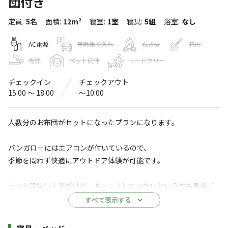
団付き
十曽青少年旅行村
定員
:
5名
面積
:
12m²
寝室
:
1室
寝具
:
5組
浴室
:
なし
〒895-2631
鹿児島県
伊佐市
大口小木原688
Googleマップで見る
AC電源
車両乗り入れ
たき火
花火
喫煙
ペット同伴
リードフリー
温浴施設
水洗トイレ
チェックイン
チェックアウト
駐車場
コインシャワー
15:00 〜 18:00
〜10:00
自動販売機
人数分のお布団がセットになったプランになります。
※詳しくは「
キャンプ場情報
」をご確認ください。
バンガローにはエアコンが付いているので、
「鹿児島県初のキャンプ場」ソロから家族連
季節を問わず快適にアウトドア体験が可能です。
れ、ペットまでも楽しめる大自然の中のキャン
プ場！
テント設営は大変だけど、キャンプしてみたいという方も是非ご
活用ください！
すべて表示する
十曽池湖畔にある、山々に囲まれた緑あふれるキャンプ場
でアウトドア体験を。
✔屋外のコンクリート土間スペースにてBBQ利用ができます。
施設詳細