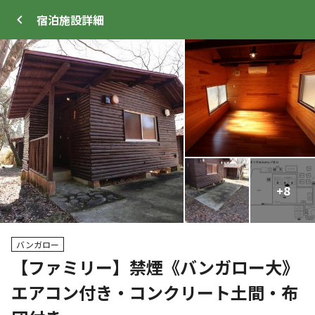
宿泊施設
詳細
ログイン
メニュー
+
+
32
8
トップ
サイト・宿泊施設
キャンプ場情報
バンガロー
【ファミリー】禁煙《バンガロー大》
クーポン利用可
エアコン付き・コンクリート土間・布
WEB予約可能
キャンプサイト
22
人
宿泊施設