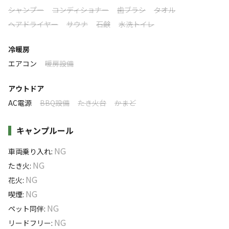
伊佐では唯一の「愛犬と犬連れキャンプ」が出来る区画も
シャンプー
コンディショナー
歯ブラシ
タオル
利用者層
🐕
🌳あんしんの施設🌳
ヘアドライヤー
サウナ
石鹸
水洗トイレ
・管理棟にコインシャワー完備（お湯）
・放し飼いＯＫのドッグランサイト
ソロ
カップル
グループ
ファミリー
・22時までスタッフ対応可
25
%
25
%
20
%
30
%
冷暖房
・広々したドッグ区画サイト（要リード）
・コンビニやスーパー、ホームセンターまで車で10分前後🚙
エアコン
暖房設備
・薪や炭を管理棟にて販売しています。
特徴タグ
◆皆にやさしい安心できる施設
アウトドア
管理棟では22時までスタッフが対応
#
体験アクティビティ
#
初心者歓迎
#
カップルにおすすめ
AC電源
BBQ設備
たき火台
かまど
施設内に温水のコインシャワー、
#
サイクリング
#
ファミリーにおすすめ
#
釣り
自分で焚ける五右衛門風呂もございます。
#
グループにおすすめ
#
虫捕り
#
川遊び
#
レンタサイクル
キャンプルール
3.8km先には大口温泉高熊荘があり、温泉も堪能できま
#
レンタルあり
#
ソロにおすすめ
#
天体観測
#
星空撮影
NG
す。
車両乗り入れ
:
#
無料Wi-Fi
NG
たき火
:
NG
花火
:
キャンペーン
NG
喫煙
:
NG
ペット同伴
:
NG
リードフリー
: