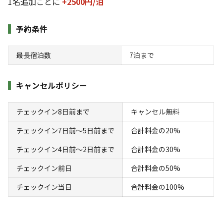
1名追加ごとに
+2500円/
泊
地面
:
定員
:
5名
芝生
1,500
料金目安：
円/
泊
予約条件
※利用日、人数によって変動する場合があります。
最長宿泊数
7
泊まで
詳細・空き確認
キャンセルポリシー
チェックイン8日前まで
キャンセル無料
チェックイン7日前〜5日前まで
合計料金の20%
チェックイン4日前〜2日前まで
合計料金の30%
チェックイン前日
合計料金の50%
宿泊
フリーサイト
チェックイン当日
合計料金の100%
オートフリーサイト【車両乗入OK】
AC電
車両乗り
たき
ペット同
リードフ
花火
喫煙