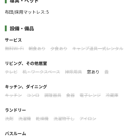
寝具・ベッド
「鹿児島県初のキャンプ場」として昭和47年に開設さ
✔バンガロー内の電源はご利用いただけます。
布団/床用マットレス
:
5
✔トイレ、バス、キッチンはございません。
れ、今も変わらずキャンパーの皆さんを迎え続けていま
✔屋外共同トイレ、炊事場、管理棟コインシャワー（5分100円）
す。
すべて表示する
設備・備品
をご利用ください。
◆過ごしやすいサイト
サービス
🏠 🏠 🏠
広々とした芝が広がるサイトでは、テント設営がしやす
このキャンプ場の特徴
無料Wi-Fi
朝食あり
夕食あり
キャンプ道具一式レンタル
く、タープはもちろん大きなテントも余裕をもって張れま
ここは十曽の山々に囲まれた自然豊かなキャンプ場。
ロケーション
リビング、その他居室
す。
テレビ
机・ワークスペース
掃除用具
窓あり
畳
全てのサイトが車両乗入ＯＫ。
林間
湖
公園
川
満点の星が広がる夜空の下、ゆっくりと焚火を楽しむ時間が味わ
天の川が肉眼で見える日もあります🌟👀
えます。
キッチン、ダイニング
標高
タイミングがよければ天の川も肉眼で見えることも。
キッチン
コンロ
調理器具
食器
電子レンジ
冷蔵庫
◆だれでもくつろげる空間
258m
十曽池・奥十曽渓谷までの散策でたっぷり森林浴。
ソロキャンプからファミリーキャンプまで幅広くご利用い
ランドリー
雰囲気
ただいています。
洗剤
洗濯機
乾燥機
洗濯物干し
アイロン
瑞々しい草木や水の匂いを感じながら、
リフレッシュできるひとときをお過ごしください。
まったり
ワイワイ
◆ワンちゃんも安心して過ごせる環境
バスルーム
落ち着く
にぎやか