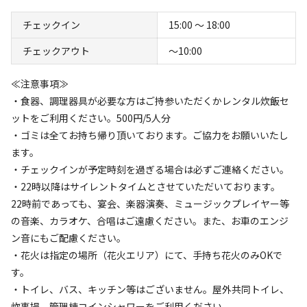
チェックイン
15:00 〜 18:00
チェックアウト
〜10:00
≪注意事項≫
・食器、調理器具が必要な方はご持参いただくかレンタル炊飯セ
空き状況検索
ットをご利用ください。500円/5人分
・ゴミは全てお持ち帰り頂いております。ご協力をお願いいたし
利用タイプ
ます。
宿泊
日帰り
・チェックインが予定時刻を過ぎる場合は必ずご連絡ください。
・22時以降はサイレントタイムとさせていただいております。
チェックイン
チェックアウト
22時前であっても、宴会、楽器演奏、ミュージックプレイヤー等
の音楽、カラオケ、合唱はご遠慮ください。また、お車のエンジ
利用人数
ン音にもご配慮ください。
・花火は指定の場所（花火エリア）にて、手持ち花火のみOKで
検索対象
す。
・トイレ、バス、キッチン等はございません。屋外共同トイレ、
炊事場、管理棟コインシャワーをご利用ください。