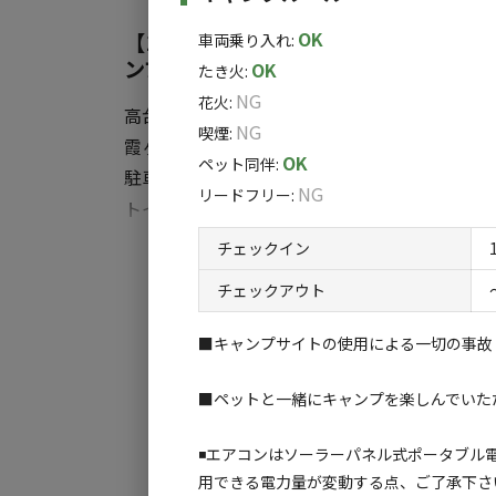
・RV車乗り入れ可
OK
【1日1組様限定】【トイレ、エアコン
車両乗り入れ
:
ンプかすみがうら
OK
たき火
:
・ユニットハウス内にトイレがございます。
NG
花火
:
高台の上にある、小ぶりで静かな環境のキャンフ
同室内にエアコンとポータブル電源も完備し
NG
喫煙
:
霞ヶ浦にほど近く、釣りやゴルフの拠点として
す。
OK
ペット同伴
:
駐車スペース、ユニットハウス、屋外流し台、芝生
NG
リードフリー
:
トイレとエアコン付きユニットハウスもありま
虫や暑さが苦手なお子さまや奥さまにも心地よ
チェックイン
すべ
チェックアウト
＊ご予約いただいた方にはキーボックスのワン
りします。
■キャンプサイトの使用による一切の事故
予約後2日経ってもメールが届かない場合はお手数です
れば幸いです。
■ペットと一緒にキャンプを楽しんでいた
◾️エアコンはソーラーパネル式ポータブ
用できる電力量が変動する点、ご了承下さ