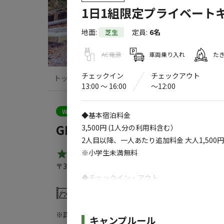
1日1組限定プライベート
地面
:
定員
:
6名
芝生
AC電源
車両乗り入れ
た
チェックイン
チェックアウト
トップ
サイト・宿泊施設
クチコミ
13:00 〜 16:00
〜12:00
クーポン利用可
WEB予約可能
キャンプサイト
◆基本宿泊料金
GENYAキャンプかすみがうら
3,500円 (1人分の利用料含む）
2人目以降、一人あたり追加料金 大人1,500円
※小学生未満無料
4.8
（
4
件）
〒300-0205
茨城県
かすみがうら市
安食2388
Goo
◆チェックイン・アウト
13:00～／～12:00
灰捨て場
水洗トイレ
※詳しくは「
キャンプ場情報
」をご確認ください。
・テント持ち込み可
施設詳細
キャンプルール