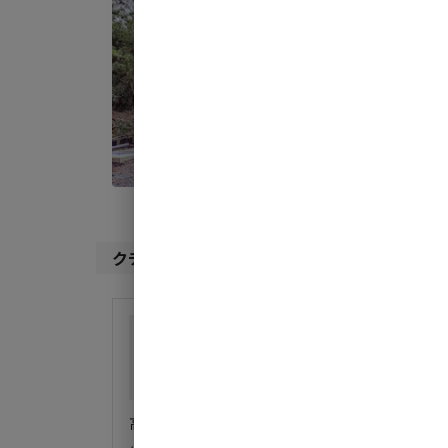
宿泊
1日
AC
地面
:
料金目
クチコミ（
4
件）
総合評価
4
自然・環境・雰囲気
5
管理
3
設備
4
ア
高台の静かな場所・しかも良く手入れされた芝生