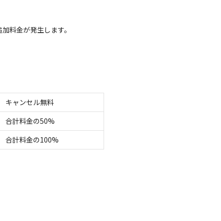
追加料金が発生します。
空き状況検索
ェックアウト
利用人数
キャンセル無料
合計料金の50%
合計料金の100%
イトのみ
宿泊施設のみ