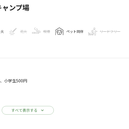
キャンプ場
き火
花火
喫煙
ペット同伴
リードフリー
キャンプ場情報
、小学生500円
81
人
gleマップで見る
すべて表示する
駐車場