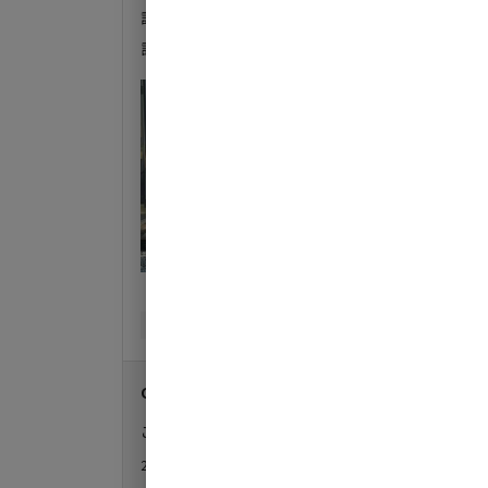
誰もいない、聞こえるのは鳥の声と遠くで犬のな
試せますよ。管理人様も臨機応変のご対応ありが
同伴者
ソロ
利用日
2026年06月12日
GENYAキャンプかすみがうら
からの返信
ご利用、ならびにありがたいコメント、誠にあり
2026年06月22日