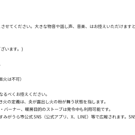
イム」とさせてください。大きな物音や話し声、音楽、はお控えいただけます
ざいます。)
。
直火は不可）
キ
なるべくお控えください。
き火の定義は、炎が露出し火の粉が舞う状態を指します。
輪・バーナー、暖房目的のストーブは発令中も利用可能です。
がうら市公式 SNS（公式アプリ、X、LINE）等で広報されます。SN