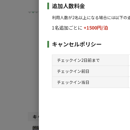
追加人数料金
利用人数が2名以上になる場合には以下の
1名追加ごとに
+1500円/
泊
キャンセルポリシー
チェックイン
チ
チェックイン2日前まで
利用タイプ:
宿泊
日帰り
チェックイン前日
検索対象:
チェックイン当日
すべて
キャンプサ
キャンプサイト（
1
件）