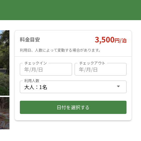
国内旅行
海外旅行
レンタカー
遊び・体験
旅行ガイド
お気に入り
予約確認
ヘルプ
ログイン
料金見積もり
3,500
料金目安
円/
泊
利用日、人数によって変動する場合があります。
チェックイン
チェックアウト
利用人数
日付を選択する