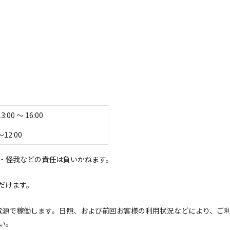
有り】プライベートキャンプ場 GENYAキャ
゚場です。
ておりますので、急な悪天候の際などの避難場所としてご利用いただけ
もご利用いただけます。
エリアなどがございます。
すので、
くお過ごしいただけると思います。
13:00 〜 16:00
て表示する
〜12:00
タイムパスワードとご利用ガイドを、メールにてお送
・怪我などの責任は負いかねます。
が、site8464@gmail.comまでご連絡いただけ
だけます。
ル電源で稼働します。日照、および前回お客様の利用状況などにより、ご
い。