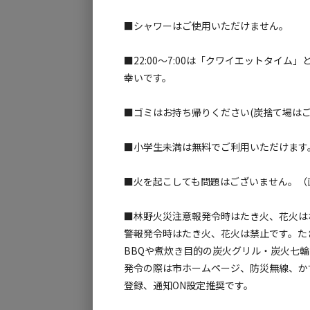
■シャワーはご使用いただけません。
■22:00～7:00は「クワイエットタ
幸いです。
■ゴミはお持ち帰りください(炭捨て場はご
■小学生未満は無料でご利用いただけます
■火を起こしても問題はございません。（
■林野火災注意報発令時はたき火、花火は
警報発令時はたき火、花火は禁止です。た
BBQや煮炊き目的の炭火グリル・炭火七
発令の際は市ホームページ、防災無線、かすみ
登録、通知ON設定推奨です。