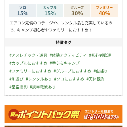
街道エリア」と呼ばれ、4つの名水スポットがある美しい
ソロ
カップル
グループ
ファミリー
15
%
15
%
30
%
40
%
清流が魅力です。
水遊びはもちろん、森林浴でリフレッシュしたりと、思い
エアコン完備のコテージや、レンタル品も充実しているの
思いに過ごせる自然豊かなキャンプ場です。
で、キャンプ初心者やファミリーにおすすめ！
特徴タグ
#
アスレチック・遊具
#
体験アクティビティ
#
初心者歓迎
#
カップルにおすすめ
#
手ぶらキャンプ
#
ファミリーにおすすめ
#
グループにおすすめ
#
虫捕り
#
川遊び
#
レンタルあり
#
ソロにおすすめ
#
天体観測
#
星空撮影
#
携帯電波あり
キャンペーン