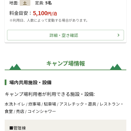
地面
:
定員
:
5名
土
5,100
料金目安：
円/
泊
※利用日、人数によって変動する場合があります。
詳細・空き確認
キャンプ場情報
場内共用施設・設備
キャンプ場利用者が利用できる施設・設備:
水洗トイレ
炊事場
駐車場
アスレチック・遊具
レストラン・
/
/
/
/
食堂
売店
コインシャワー
/
/
■管理棟