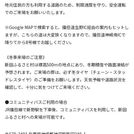
地元住民の方も利用する道路のため、制限速度を守り、安全運転
でのご来場をお願いいたします。
※Google MAPで検索すると、播但道生野IC経由の案内もヒットし
ますが、こちらの道は大変狭くなりますので、播但道神崎南ICで
降りてから8号線でお越しください。
《冬季来場のご注意》
新田ふるさと村は標高500ｍの地点にあり、冬期積雪や路面凍結が
予想されます。ご来場の際は、必ず冬タイヤ（チェーン・スタッ
ドレスタイヤ）のご準備をお願いします。天気予報や道路状況を
確認して、十分に気をつけてご来場ください。
●コミュニティバスご利用の場合
JR播但線で新野駅を下車後、コミュニティバスを利用して、新田
ふるさと村への来場が可能です。
〒679-2401
兵庫県
神崎郡
神河町新田340-1