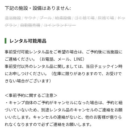
下記の施設・設備はありません:
温浴施設
サウナ
プール
給湯設備
ゴミ捨て場
灰捨て場
ドッ
/
/
/
/
/
/
グラン
自動販売機
コインランドリー
/
/
レンタル可能用品
事前受付可能レンタル品をご希望の場合は、ご予約後に当施設に
ご連絡ください。（お電話、メール、LINE）
事前受付以外のレンタル品に関しましては、当日チェックイン時
にお申しつけください。（在庫に限りがありますので、お受けで
きない場合がございます）
＜事前予約に関するご注意＞
・キャンプ自体のご予約がキャンセルになった場合は、予約と紐
づいていないため、別途レンタル品のキャンセルのご連絡をお願
いいたします。キャンセルの連絡がないと、他のお客様が借りら
れなくなりますので必ずご連絡をお願いします。