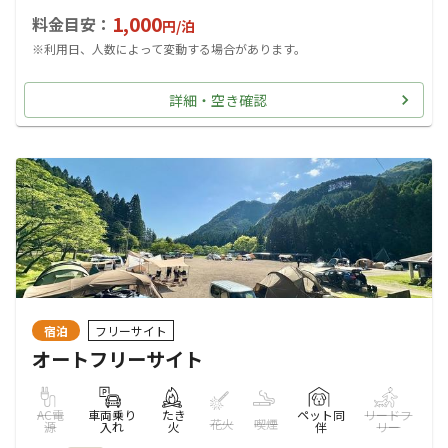
1,000
料金目安：
円/
泊
※利用日、人数によって変動する場合があります。
詳細・空き確認
宿泊
フリーサイト
オートフリーサイト
AC電
車両乗り
たき
ペット同
リードフ
花火
喫煙
源
入れ
火
伴
リー