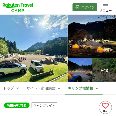
ログイン
メニュー
+
48
トップ
サイト・宿泊施設
キャンプ場情報
WEB予約可能
キャンプサイト
8
人