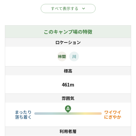
然がいっぱい。
すべて表示する
敷地内には、初心者からベテランキャンパーまで幅広く楽
しめる施設やサイトがあり、様々なキャンプスタイルを楽
このキャンプ場の特徴
しめます。
ロケーション
中でも、アウトドアが苦手な方でも安心なキッチンやシャ
ワー・トイレなどを完備した「ログコテージ」や冷暖房完
林間
川
備の「ウッドキャビン」、テントがなくても泊まれる杉の
標高
形をした「杉ん子キャビン」は初心者の方におすすめ！
キャンプの楽しさを体験できる新田ふるさと村でキャンプ
461m
をはじめてみませんか。
雰囲気
＜新田ふるさと村について＞
まったり
ワイワイ
「新田ふるさと村」は、兵庫県のほぼ真ん中に位置するハ
落ち着く
にぎやか
ートのかたちをした「神河町」にあるキャンプ場です。中
利用者層
でも、きれいな水が豊富に沸く越知川沿いは「越知川名水