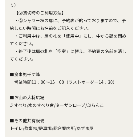
り）
【②貸切時のご利用方法】
・②シャワー棟の扉に、予約表が貼っておりますので、予
約したい時間にお名前をご記入ください。
・ご利用中は、扉の札を「使用中」にし、中から鍵を閉め
てください。
・終了後は扉の札を「空室」に替え、予約表の名前を消し
てください。
■食事処千ケ峰
営業時間11：00～15：00（ラストオーダー14：30）
■お山の大将広場
芝すべり/水のすべり台/ターザンロープ/ぶらんこ
■その他共有設備
トイレ/炊事棟/駐車場/総合案内所/あずま屋