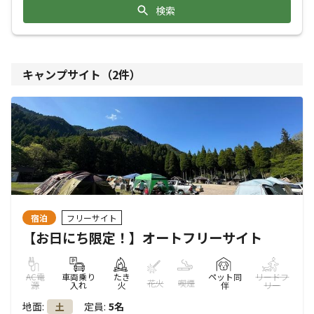
検索
キャンプサイト（
2
件）
宿泊
フリーサイト
【お日にち限定！】オートフリーサイト
AC電
車両乗り
たき
ペット同
リードフ
花火
喫煙
源
入れ
火
伴
リー
地面
:
定員
:
5名
土