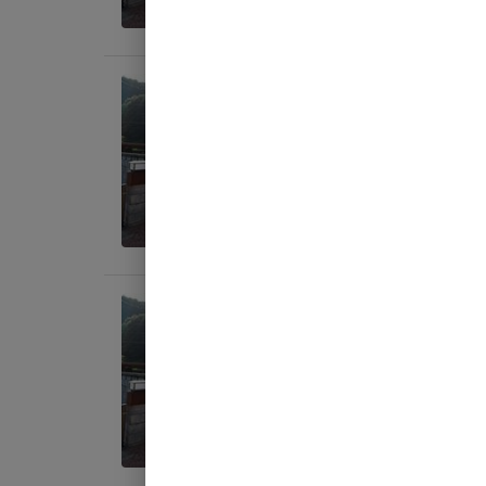
料金目
宿泊
【素
AC
定員
:
4
料金目
宿泊
【素
AC
定員
:
5
料金目