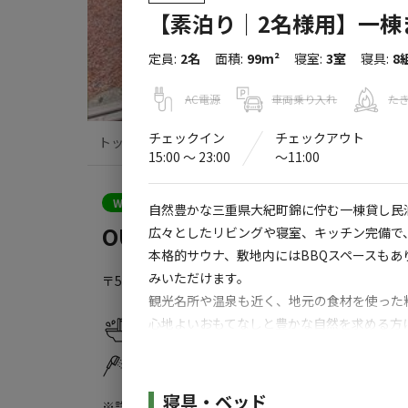
【素泊り｜2名様用】一棟ま
定員
:
2名
面積
:
99m²
寝室
:
3室
寝具
:
8
AC電源
車両乗り入れ
た
チェックイン
チェックアウト
トップ
サイト・宿泊施設
キャンプ場情
15:00 〜 23:00
〜11:00
WEB予約可能
宿泊施設
自然豊かな三重県大紀町錦に佇む一棟貸し民
OUR HOUSE
広々としたリビングや寝室、キッチン完備で
本格的サウナ、敷地内にはBBQスペースも
みいただけます。
〒519-2911
三重県
度会郡
大紀町錦字中河内657-11
観光名所や温泉も近く、地元の食材を使った
心地よいおもてなしと豊かな自然を求める方
水洗トイレ
給湯設備
コインシャワー
海、山、川の自然に恵まれたまち「大紀町」
プ、また清流大内山川での鮎釣りやカヤック
施設詳細
寝具・ベッド
※詳しくは「
キャンプ場情報
」をご確認ください。