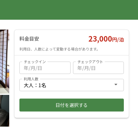
国内旅行
海外旅行
レンタカー
遊び・体験
旅行ガイド
お気に入り
予約確認
ヘルプ
ログイン
料金見積もり
23,000
料金目安
円/
泊
利用日、人数によって変動する場合があります。
チェックイン
チェックアウト
利用人数
日付を選択する