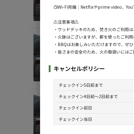
📺Wi-Fi完備：Netflixやprime vi
定員
:
1
料金目
⚠️注意事項⚠️
・ウッドデッキのため、焚き火のご利用は
・火鉢はございますが、薪を使ったご利
宿泊
・BBQはお楽しみいただけますので、ぜひ
【素
・皆さまの安全のため、火の取扱いにはこ
AC
キャンセルポリシー
定員
:
2
料金目
チェックイン5日前まで
チェックイン4日前〜2日前まで
宿泊
【素
チェックイン前日
AC
チェックイン当日
定員
:
3