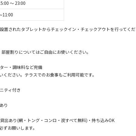
15:00 〜 23:00
空き状況検索
〜11:00
ェックアウト
利用人数
に設置されたタブレットからチェックイン・チェックアウトを行ってくだ
す。部屋割りについてはご自由にお使いください。
スター・調味料など完備
イトのみ
宿泊施設のみ
いください。テラスでのお食事もご利用可能です。
メニティ付き
スあり
コテージ
材貸出あり(網・トング・コンロ・炭すべて無料)・持ち込みOK
泊り｜1名様用】一棟まるまる貸切のヴィラ「OURHO
必ずお願いします。
電源
車両乗り入れ
たき火
花火
喫煙
ペット同