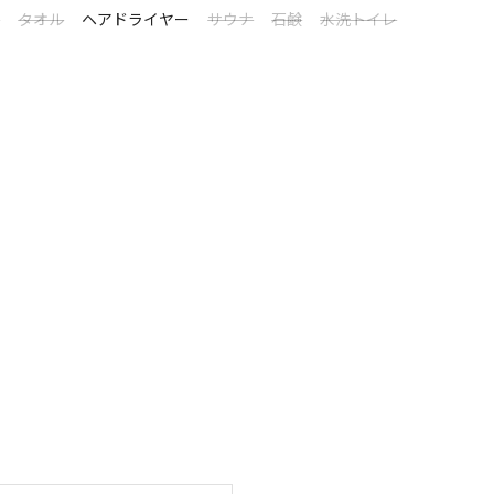
お控えください
シ
タオル
ヘアドライヤー
サウナ
石鹸
水洗トイレ
利用ください
キ
慮をお願いいたします