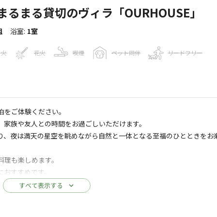
るまる貸切のヴィラ「OURHOUSE」
組
浴室
:
1室
き火
花火
喫煙
ペット同伴
リードフリー
報
泊をご体験ください。
、家族や友人との時間をお過ごしいただけます。
あり、夜は満天の星空を眺めながら自然と一体となる至福のひとときをお
Googleマップで見る
料理も楽しめます。
におすすめです。
コインランドリー
駐車場
サウナ
すべて表示する
。熊野灘に面した三重県屈指の釣り場での海釣りや海水浴、漁業体験、
、磁場ZEROパワースポットの瀧原宮、ケイビング、そして世界遺産の