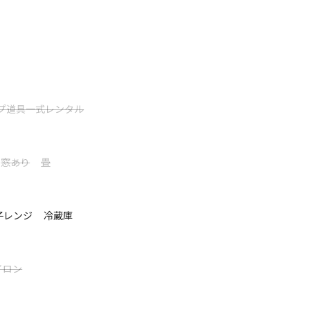
。自然豊かなアクティビティが楽しめるスポット、是非ファミリーやグ
としてご利用ください。
ら、ICから車で約10分とアクセス◎／／
ホテルとは設備やサービス・ハウスルールが異なります。詳しくはホー
で約10分でアクセス◎🚗
ィも楽しめます！🏄‍♀️🧘‍♀️🧘
プ道具一式レンタル
トの懐かしい空間を演出しており、テラスではBBQも可
て表示する
窓あり
畳
が良い日には満天の星空もご覧になれます🌠テラスか
子レンジ
冷蔵庫
体と心を癒し尽くす基地としてお気軽にご利用くださ
イロン
遠慮いただいております