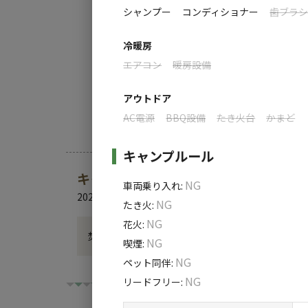
・火鉢はございますが、薪を使ったご利用は
シャンプー
コンディショナー
歯ブラ
・BBQはお楽しみいただけますので、ぜひご
冷暖房
・皆さまの安全のため、火の取扱いにはご配
エアコン
暖房設備
アウトドア
AC電源
BBQ設備
たき火台
かまど
キャンプルール
キャンプ場からのお知らせ
NG
車両乗り入れ
:
2026.6.22
更新
NG
たき火
:
NG
花火
:
焚き火は禁止になっています
NG
喫煙
:
NG
ペット同伴
:
NG
リードフリー
: