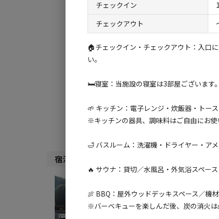
チェックイン
チェックアウト
チェックイン
チ
🏠チェックイン・チェックアウト：入口
い。
利用タイプ:
宿泊
日帰り
🛏️寝室：当施設の寝室は3部屋ございま
検索対象:
🌱 キッチン：電子レンジ・炊飯器・トー
すべて
キャンプサ
※キッチンの器具、調味料はご自由にお使
🛁 バスルーム：洗濯機・ドライヤー・ア
宿泊施設（
8
件）
🔥 サウナ：貸切／水風呂・外気浴スペー
宿泊
🍖 BBQ：屋外ウッドデッキスペース／機
【素
※バーベキューを楽しんだ後、炭の消火は
AC