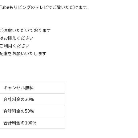
deo、YouTubeもリビングのテレビでご覧いただけます。
名
面積
:
99m²
寝室
:
3室
寝具
:
8組
浴室
:
1室
18,000
安：
円/
泊
※利用日、人数によって変動する場合があります。
ご遠慮いただいております
用はお控えください
コテージ
ご利用ください
泊り｜2名様用】一棟まるまる貸切のヴィラ「OURHO
゙配慮をお願いいたします
電源
車両乗り入れ
たき火
花火
喫煙
ペット同
名
面積
:
99m²
寝室
:
3室
寝具
:
8組
浴室
:
1室
23,000
安：
円/
泊
※利用日、人数によって変動する場合があります。
キャンセル無料
合計料金の30%
コテージ
泊り｜3名様用】一棟まるまる貸切のヴィラ「OURHO
合計料金の50%
電源
車両乗り入れ
たき火
花火
喫煙
ペット同
合計料金の100%
名
面積
:
99m²
寝室
:
3室
寝具
:
8組
浴室
:
1室