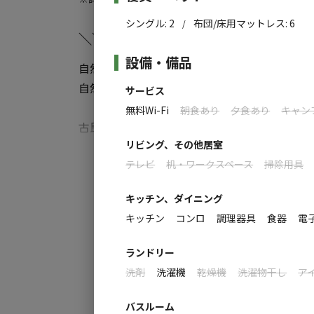
古道『ツヅラト峠』など歴史のある地域です
プでワイワイガヤガヤ楽しむBASE（基地）
シングル
:
2
布団/床用マットレス
:
6
/
＼＼海近くの自然豊かな立地でありなが
※一棟貸し民泊です。当施設は一般的な旅館
設備・備品
自然豊かな立地でありながら、最寄りのICから車
ージなどでご確認ください。
自然の中で釣りやsup、ケイビングなどアクティビテ
サービス
●https://ourhouse-mie.com/
無料Wi-Fi
朝食あり
夕食あり
キャン
古民家をリノベーションした和モダンテイス
リビング、その他居室
能🔥🍖🫕
すべ
テレビ
机・ワークスペース
掃除用具
釣った魚や大紀町の名産・七保牛で舌鼓。天気
キッチン、ダイニング
らの天体観測もお楽しみいただけます🌌🔭
キッチン
コンロ
調理器具
食器
電
大自然の中で存分に遊び疲れたお客様のお身
い。
ランドリー
洗剤
洗濯機
乾燥機
洗濯物干し
ア
≪注意事項≫
・ウッドデッキのため、焚き火のご利用はご
バスルーム