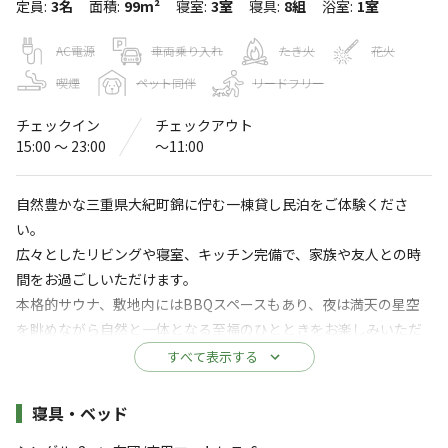
定員
:
3名
面積
:
99m²
寝室
:
3室
寝具
:
8組
浴室
:
1室
OUR HOUSE
〒519-2911
三重県
度会郡
大紀町錦字中河内657-11
AC電源
車両乗り入れ
たき火
花火
Googleマップで見る
喫煙
ペット同伴
リードフリー
チェックイン
チェックアウト
水洗トイレ
給湯設備
15:00 〜 23:00
〜11:00
コインランドリー
駐車場
自然豊かな三重県大紀町錦に佇む一棟貸し民泊をご体験くださ
サウナ
コインシャワー
い。
広々としたリビングや寝室、キッチン完備で、家族や友人との時
※詳しくは「
キャンプ場情報
」をご確認ください。
間をお過ごしいただけます。
本格的サウナ、敷地内にはBBQスペースもあり、夜は満天の星空
＼＼海近くの自然豊かな立地でありながら、IC
を眺めながら自然と一体となる至福のひとときをお楽しみいただ
から車で約10分とアクセス◎／／
けます。
すべて表示する
自然豊かな立地でありながら、最寄りのICから車で約10
観光名所や温泉も近く、地元の食材を使った料理も楽しめます。
心地よいおもてなしと豊かな自然を求める方におすすめです。
分でアクセス◎🚗
施設詳細
寝具・ベッド
自然の中で釣りやsup、ケイビングなどアクティビティも