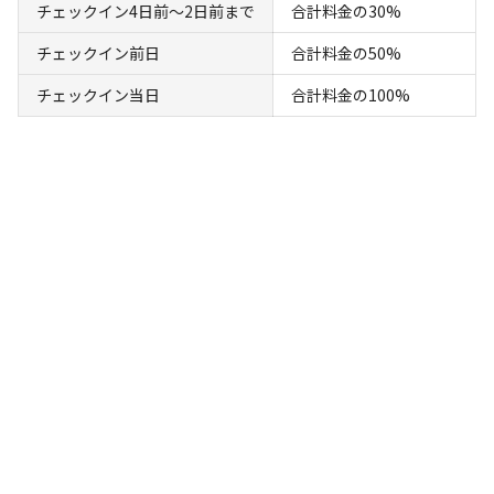
チェックイン4日前〜2日前まで
合計料金の30%
チェックイン前日
合計料金の50%
宿泊
コテージ
チェックイン当日
合計料金の100%
【素泊り｜1名様用】一棟まるまる貸切のヴ
ィラ「OURHOUSE」
AC電
車両乗り
たき
ペット同
リードフ
花火
喫煙
源
入れ
火
伴
リー
定員
:
1名
面積
:
99m²
寝室
:
3室
寝具
:
8組
浴室
:
1室
18,000
料金目安：
円/
泊
※利用日、人数によって変動する場合があります。
詳細・空き確認