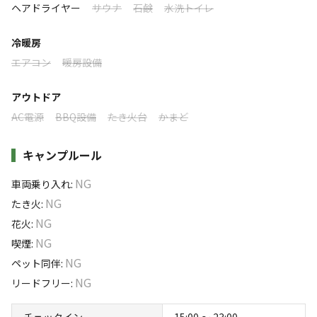
利用者層
ヘアドライヤー
サウナ
石鹸
水洗トイレ
・BBQはお楽しみいただけますので、ぜひご利用くださ
い
ソロ
カップル
グループ
ファミリー
冷暖房
5
%
15
%
45
%
35
%
・皆さまの安全のため、火の取扱いにはご配慮をお願いい
エアコン
暖房設備
たします
利用者様はグループ・ファミリーのお客様が中心です。屋根
付きBBQスペースやサウナを備えた一棟貸切宿なので、お子
アウトドア
様連れのご家族や気の合う仲間との旅行にぴったり。海辺の
AC電源
BBQ設備
たき火台
かまど
静かな港町で、ゆったりとした時間をお楽しみいただけま
す。カップルでの記念日旅行やのんびり滞在にもご好評いた
キャンプルール
だいております。
NG
車両乗り入れ
:
特徴タグ
NG
たき火
:
NG
花火
:
#
海水浴
#
カップルにおすすめ
#
ファミリーにおすすめ
NG
喫煙
:
#
釣り
#
グループにおすすめ
#
無料Wi-Fi
NG
ペット同伴
:
NG
リードフリー
:
キャンペーン
チェックイン
15:00 〜 23:00