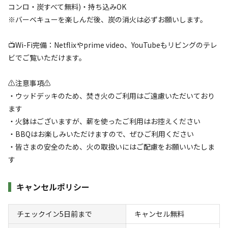
宿泊
日帰り
コンロ・炭すべて無料)・持ち込みOK
※バーベキューを楽しんだ後、炭の消火は必ずお願いします。
チェックイン
チェックアウト
📺Wi-Fi完備：Netflixやprime video、YouTubeもリビングのテレ
利用人数
ビでご覧いただけます。
検索対象
⚠️注意事項⚠️
・ウッドデッキのため、焚き火のご利用はご遠慮いただいており
ます
検索
・火鉢はございますが、薪を使ったご利用はお控えください
・BBQはお楽しみいただけますので、ぜひご利用ください
・皆さまの安全のため、火の取扱いにはご配慮をお願いいたしま
す
宿泊施設（
8
件）
キャンセルポリシー
チェックイン5日前まで
キャンセル無料