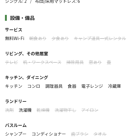
シングル
:
2
布団/床用マットレス
:
6
/
海、山、川の自然に恵まれたまち「大紀町」。熊野灘に面した三
楽しめます！🏄‍♀️🧘‍♀️🧘
重県屈指の釣り場での海釣りや海水浴、漁業体験、サップ、また
すべて表示する
設備・備品
清流大内山川での鮎釣りやカヤック、磁場ZEROパワースポットの
古民家をリノベーションした和モダンテイストの懐かしい
瀧原宮、ケイビング、そして世界遺産の熊野古道『ツヅラト峠』
サービス
空間を演出しており、テラスではBBQも可能🔥🍖🫕
など歴史のある地域です。自然豊かなアクティビティが楽しめるス
無料Wi-Fi
朝食あり
夕食あり
キャンプ道具一式レンタル
このキャンプ場の特徴
ポット、是非ファミリーやグループでワイワイガヤガヤ楽しむ
釣った魚や大紀町の名産・七保牛で舌鼓。天気が良い日に
BASE（基地）としてご利用ください。
ロケーション
リビング、その他居室
は満天の星空もご覧になれます🌠テラスからの天体観測も
テレビ
机・ワークスペース
掃除用具
窓あり
畳
※一棟貸し民泊です。当施設は一般的な旅館ホテルとは設備やサ
お楽しみいただけます🌌🔭
林間
川
海
ービス・ハウスルールが異なります。詳しくはホームページなど
大自然の中で存分に遊び疲れたお客様のお身体と心を癒し
キッチン、ダイニング
でご確認ください。
標高
尽くす基地としてお気軽にご利用ください。
キッチン
コンロ
調理器具
食器
電子レンジ
冷蔵庫
●https://ourhouse-mie.com/
9.8m
≪注意事項≫
ランドリー
雰囲気
・ウッドデッキのため、焚き火のご利用はご遠慮いただい
洗剤
洗濯機
乾燥機
洗濯物干し
アイロン
ております
まったり
ワイワイ
バスルーム
・火鉢はございますが、薪を使ったご利用はお控えくださ
落ち着く
にぎやか
シャンプー
コンディショナー
歯ブラシ
タオル
い