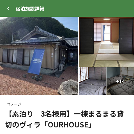
宿泊施設
詳細
ログイン
メニュー
+
+
14
41
トップ
サイト・宿泊施設
キャンプ場情報
コテージ
【素泊り｜3名様用】一棟まるまる貸
切のヴィラ「OURHOUSE」
WEB予約可能
宿泊施設