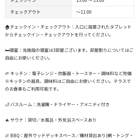
チェックアウト
〜11:00
🏠チェックイン・チェックアウト：入口に設置されたタブレット
からチェックイン・チェックアウトを行ってください。
キャンプ場からのお知らせ
🛏️寝室：当施設の寝室は3部屋ございます。部屋割りについてはご
自由にお使いください。
2026.6.22
更新
🌱 キッチン：電子レンジ・炊飯器・トースター・調味料など完備
焚き火は禁止になっています
※キッチンの器具、調味料はご自由にお使いください。テラスで
のお食事もご利用可能です。
🛁 バスルーム：洗濯機・ドライヤー・アメニティ付き
空き状況検索
🔥 サウナ：貸切／水風呂・外気浴スペースあり
利用タイプ
🍖 BBQ：屋外ウッドデッキスペース／機材貸出あり(網・トング・