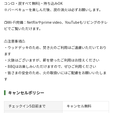
宿泊
日帰り
コンロ・炭すべて無料)・持ち込みOK
※バーベキューを楽しんだ後、炭の消火は必ずお願いします。
チェックイン
チェックアウト
📺Wi-Fi完備：Netflixやprime video、YouTubeもリビングのテレ
利用人数
ビでご覧いただけます。
検索対象
⚠️注意事項⚠️
・ウッドデッキのため、焚き火のご利用はご遠慮いただいており
ます
検索
・火鉢はございますが、薪を使ったご利用はお控えください
・BBQはお楽しみいただけますので、ぜひご利用ください
・皆さまの安全のため、火の取扱いにはご配慮をお願いいたしま
す
宿泊施設（
8
件）
キャンセルポリシー
チェックイン5日前まで
キャンセル無料