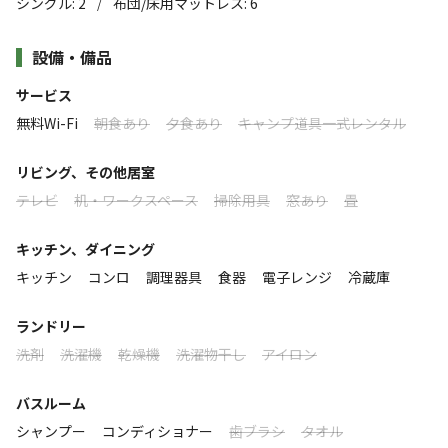
シングル
:
2
布団/床用マットレス
:
6
/
海、山、川の自然に恵まれたまち「大紀町」。熊野灘に面した三
楽しめます！🏄‍♀️🧘‍♀️🧘
重県屈指の釣り場での海釣りや海水浴、漁業体験、サップ、また
すべて表示する
設備・備品
清流大内山川での鮎釣りやカヤック、磁場ZEROパワースポットの
古民家をリノベーションした和モダンテイストの懐かしい
瀧原宮、ケイビング、そして世界遺産の熊野古道『ツヅラト峠』
サービス
空間を演出しており、テラスではBBQも可能🔥🍖🫕
など歴史のある地域です。自然豊かなアクティビティが楽しめるス
無料Wi-Fi
朝食あり
夕食あり
キャンプ道具一式レンタル
このキャンプ場の特徴
ポット、是非ファミリーやグループでワイワイガヤガヤ楽しむ
釣った魚や大紀町の名産・七保牛で舌鼓。天気が良い日に
BASE（基地）としてご利用ください。
ロケーション
リビング、その他居室
は満天の星空もご覧になれます🌠テラスからの天体観測も
テレビ
机・ワークスペース
掃除用具
窓あり
畳
※一棟貸し民泊です。当施設は一般的な旅館ホテルとは設備やサ
お楽しみいただけます🌌🔭
林間
川
海
ービス・ハウスルールが異なります。詳しくはホームページなど
大自然の中で存分に遊び疲れたお客様のお身体と心を癒し
キッチン、ダイニング
でご確認ください。
標高
尽くす基地としてお気軽にご利用ください。
キッチン
コンロ
調理器具
食器
電子レンジ
冷蔵庫
●https://ourhouse-mie.com/
9.8m
≪注意事項≫
ランドリー
雰囲気
・ウッドデッキのため、焚き火のご利用はご遠慮いただい
洗剤
洗濯機
乾燥機
洗濯物干し
アイロン
ております
まったり
ワイワイ
バスルーム
・火鉢はございますが、薪を使ったご利用はお控えくださ
落ち着く
にぎやか
シャンプー
コンディショナー
歯ブラシ
タオル
い