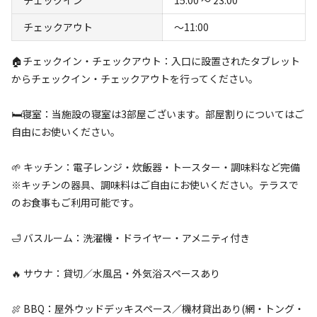
チェックアウト
〜11:00
🏠チェックイン・チェックアウト：入口に設置されたタブレット
からチェックイン・チェックアウトを行ってください。
キャンプ場からのお知らせ
🛏️寝室：当施設の寝室は3部屋ございます。部屋割りについてはご
自由にお使いください。
2026.6.22
更新
🌱 キッチン：電子レンジ・炊飯器・トースター・調味料など完備
焚き火は禁止になっています
※キッチンの器具、調味料はご自由にお使いください。テラスで
のお食事もご利用可能です。
🛁 バスルーム：洗濯機・ドライヤー・アメニティ付き
空き状況検索
🔥 サウナ：貸切／水風呂・外気浴スペースあり
利用タイプ
🍖 BBQ：屋外ウッドデッキスペース／機材貸出あり(網・トング・