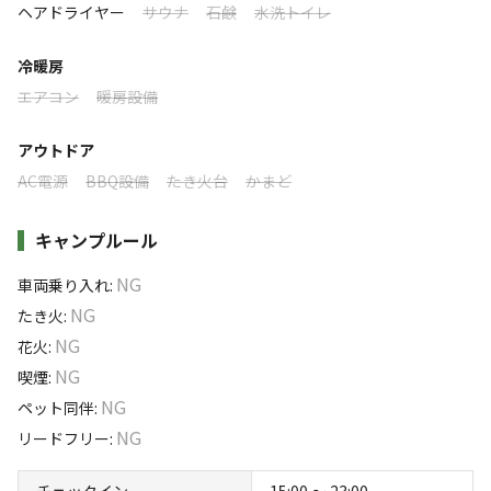
利用者層
ヘアドライヤー
サウナ
石鹸
水洗トイレ
・BBQはお楽しみいただけますので、ぜひご利用くださ
い
ソロ
カップル
グループ
ファミリー
冷暖房
5
%
15
%
45
%
35
%
・皆さまの安全のため、火の取扱いにはご配慮をお願いい
エアコン
暖房設備
たします
利用者様はグループ・ファミリーのお客様が中心です。屋根
付きBBQスペースやサウナを備えた一棟貸切宿なので、お子
アウトドア
様連れのご家族や気の合う仲間との旅行にぴったり。海辺の
AC電源
BBQ設備
たき火台
かまど
静かな港町で、ゆったりとした時間をお楽しみいただけま
す。カップルでの記念日旅行やのんびり滞在にもご好評いた
キャンプルール
だいております。
NG
車両乗り入れ
:
特徴タグ
NG
たき火
:
NG
花火
:
#
海水浴
#
カップルにおすすめ
#
ファミリーにおすすめ
NG
喫煙
:
#
釣り
#
グループにおすすめ
#
無料Wi-Fi
NG
ペット同伴
:
NG
リードフリー
:
キャンペーン
チェックイン
15:00 〜 23:00