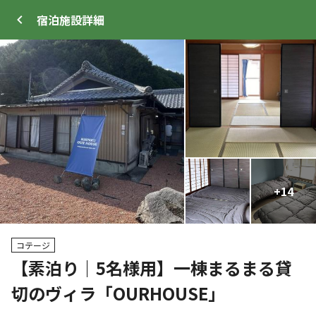
宿泊施設
詳細
ログイン
メニュー
+
+
14
41
トップ
サイト・宿泊施設
キャンプ場情報
コテージ
【素泊り｜5名様用】一棟まるまる貸
切のヴィラ「OURHOUSE」
WEB予約可能
宿泊施設