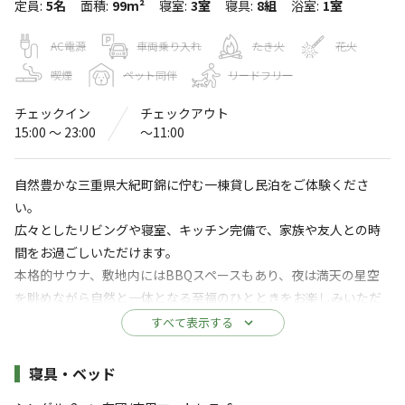
定員
:
5名
面積
:
99m²
寝室
:
3室
寝具
:
8組
浴室
:
1室
OUR HOUSE
〒519-2911
三重県
度会郡
大紀町錦字中河内657-11
AC電源
車両乗り入れ
たき火
花火
Googleマップで見る
喫煙
ペット同伴
リードフリー
チェックイン
チェックアウト
水洗トイレ
給湯設備
15:00 〜 23:00
〜11:00
コインランドリー
駐車場
自然豊かな三重県大紀町錦に佇む一棟貸し民泊をご体験くださ
サウナ
コインシャワー
い。
広々としたリビングや寝室、キッチン完備で、家族や友人との時
※詳しくは「
キャンプ場情報
」をご確認ください。
間をお過ごしいただけます。
本格的サウナ、敷地内にはBBQスペースもあり、夜は満天の星空
＼＼海近くの自然豊かな立地でありながら、IC
を眺めながら自然と一体となる至福のひとときをお楽しみいただ
から車で約10分とアクセス◎／／
けます。
すべて表示する
自然豊かな立地でありながら、最寄りのICから車で約10
観光名所や温泉も近く、地元の食材を使った料理も楽しめます。
心地よいおもてなしと豊かな自然を求める方におすすめです。
分でアクセス◎🚗
施設詳細
寝具・ベッド
自然の中で釣りやsup、ケイビングなどアクティビティも