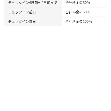
チェックイン4日前〜2日前まで
合計料金の30%
チェックイン前日
合計料金の50%
宿泊
コテージ
チェックイン当日
合計料金の100%
【素泊り｜1名様用】一棟まるまる貸切のヴ
ィラ「OURHOUSE」
AC電
車両乗り
たき
ペット同
リードフ
花火
喫煙
源
入れ
火
伴
リー
定員
:
1名
面積
:
99m²
寝室
:
3室
寝具
:
8組
浴室
:
1室
18,000
料金目安：
円/
泊
※利用日、人数によって変動する場合があります。
詳細・空き確認