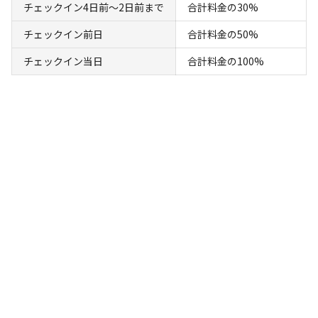
チェックイン4日前〜2日前まで
合計料金の30%
チェックイン前日
合計料金の50%
宿泊
コテージ
チェックイン当日
合計料金の100%
【素泊り｜1名様用】一棟まるまる貸切のヴ
ィラ「OURHOUSE」
AC電
車両乗り
たき
ペット同
リードフ
花火
喫煙
源
入れ
火
伴
リー
定員
:
1名
面積
:
99m²
寝室
:
3室
寝具
:
8組
浴室
:
1室
18,000
料金目安：
円/
泊
※利用日、人数によって変動する場合があります。
詳細・空き確認