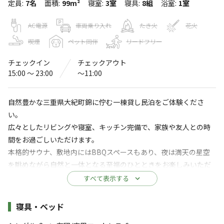
定員
:
7名
面積
:
99m²
寝室
:
3室
寝具
:
8組
浴室
:
1室
OUR HOUSE
〒519-2911
三重県
度会郡
大紀町錦字中河内657-11
AC電源
車両乗り入れ
たき火
花火
Googleマップで見る
喫煙
ペット同伴
リードフリー
チェックイン
チェックアウト
水洗トイレ
給湯設備
15:00 〜 23:00
〜11:00
コインランドリー
駐車場
自然豊かな三重県大紀町錦に佇む一棟貸し民泊をご体験くださ
サウナ
コインシャワー
い。
広々としたリビングや寝室、キッチン完備で、家族や友人との時
※詳しくは「
キャンプ場情報
」をご確認ください。
間をお過ごしいただけます。
本格的サウナ、敷地内にはBBQスペースもあり、夜は満天の星空
＼＼海近くの自然豊かな立地でありながら、IC
を眺めながら自然と一体となる至福のひとときをお楽しみいただ
から車で約10分とアクセス◎／／
けます。
すべて表示する
自然豊かな立地でありながら、最寄りのICから車で約10
観光名所や温泉も近く、地元の食材を使った料理も楽しめます。
心地よいおもてなしと豊かな自然を求める方におすすめです。
分でアクセス◎🚗
施設詳細
寝具・ベッド
自然の中で釣りやsup、ケイビングなどアクティビティも