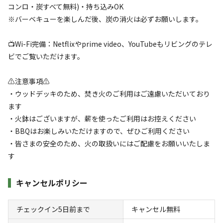
宿泊
日帰り
コンロ・炭すべて無料)・持ち込みOK
※バーベキューを楽しんだ後、炭の消火は必ずお願いします。
チェックイン
チェックアウト
📺Wi-Fi完備：Netflixやprime video、YouTubeもリビングのテレ
利用人数
ビでご覧いただけます。
検索対象
⚠️注意事項⚠️
・ウッドデッキのため、焚き火のご利用はご遠慮いただいており
ます
検索
・火鉢はございますが、薪を使ったご利用はお控えください
・BBQはお楽しみいただけますので、ぜひご利用ください
・皆さまの安全のため、火の取扱いにはご配慮をお願いいたしま
す
宿泊施設（
8
件）
キャンセルポリシー
チェックイン5日前まで
キャンセル無料