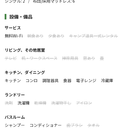
シングル
:
2
布団/床用マットレス
:
6
/
海、山、川の自然に恵まれたまち「大紀町」。熊野灘に面した三
楽しめます！🏄‍♀️🧘‍♀️🧘
重県屈指の釣り場での海釣りや海水浴、漁業体験、サップ、また
すべて表示する
設備・備品
清流大内山川での鮎釣りやカヤック、磁場ZEROパワースポットの
古民家をリノベーションした和モダンテイストの懐かしい
瀧原宮、ケイビング、そして世界遺産の熊野古道『ツヅラト峠』
サービス
空間を演出しており、テラスではBBQも可能🔥🍖🫕
など歴史のある地域です。自然豊かなアクティビティが楽しめるス
無料Wi-Fi
朝食あり
夕食あり
キャンプ道具一式レンタル
このキャンプ場の特徴
ポット、是非ファミリーやグループでワイワイガヤガヤ楽しむ
釣った魚や大紀町の名産・七保牛で舌鼓。天気が良い日に
BASE（基地）としてご利用ください。
ロケーション
リビング、その他居室
は満天の星空もご覧になれます🌠テラスからの天体観測も
テレビ
机・ワークスペース
掃除用具
窓あり
畳
※一棟貸し民泊です。当施設は一般的な旅館ホテルとは設備やサ
お楽しみいただけます🌌🔭
林間
川
海
ービス・ハウスルールが異なります。詳しくはホームページなど
大自然の中で存分に遊び疲れたお客様のお身体と心を癒し
キッチン、ダイニング
でご確認ください。
標高
尽くす基地としてお気軽にご利用ください。
キッチン
コンロ
調理器具
食器
電子レンジ
冷蔵庫
●https://ourhouse-mie.com/
9.8m
≪注意事項≫
ランドリー
雰囲気
・ウッドデッキのため、焚き火のご利用はご遠慮いただい
洗剤
洗濯機
乾燥機
洗濯物干し
アイロン
ております
まったり
ワイワイ
バスルーム
・火鉢はございますが、薪を使ったご利用はお控えくださ
落ち着く
にぎやか
シャンプー
コンディショナー
歯ブラシ
タオル
い