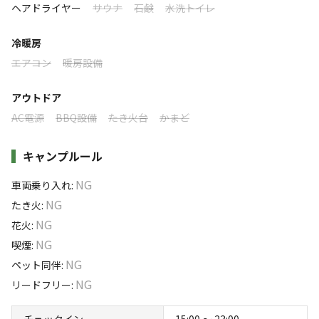
利用者層
ヘアドライヤー
サウナ
石鹸
水洗トイレ
・BBQはお楽しみいただけますので、ぜひご利用くださ
い
ソロ
カップル
グループ
ファミリー
冷暖房
5
%
15
%
45
%
35
%
・皆さまの安全のため、火の取扱いにはご配慮をお願いい
エアコン
暖房設備
たします
利用者様はグループ・ファミリーのお客様が中心です。屋根
付きBBQスペースやサウナを備えた一棟貸切宿なので、お子
アウトドア
様連れのご家族や気の合う仲間との旅行にぴったり。海辺の
AC電源
BBQ設備
たき火台
かまど
静かな港町で、ゆったりとした時間をお楽しみいただけま
す。カップルでの記念日旅行やのんびり滞在にもご好評いた
キャンプルール
だいております。
NG
車両乗り入れ
:
特徴タグ
NG
たき火
:
NG
花火
:
#
海水浴
#
カップルにおすすめ
#
ファミリーにおすすめ
NG
喫煙
:
#
釣り
#
グループにおすすめ
#
無料Wi-Fi
NG
ペット同伴
:
NG
リードフリー
:
キャンペーン
チェックイン
15:00 〜 23:00