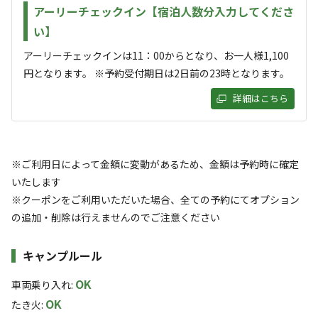
ます！
アーリーチェックイン【宿泊人数分入力してくださ
利用者層
い】
山梨県道志村の豊かな自然の中、本格キャンプを味わいた
ソロ
カップル
グループ
ファミリー
アーリーチェックインは11：00からとなり、お一人様1,100
5
%
10
%
30
%
55
%
い方にもおすすめです。
円となります。 ※予約受付期日は2日前の23時となります。
ファミリー同士のグルキャンで多くご利用いただいておりま
詳細はこちら
す！サニタリー完備なので、初心者キャンパーの方も安心し
てご利用いただけます。ソロや少人数でのご宿泊もお待ちし
ております！
※ご利用日によって金額に変動があるため、金額は予約時に確定
特徴タグ
いたします
※クーポンをご利用いただいた場合、全ての予約にてオプション
#
ドッグラン
#
初心者歓迎
#
直火OK
の追加・削除は行えませんのでご注意ください
#
ファミリーにおすすめ
#
釣り
#
グループにおすすめ
#
虫捕り
#
川遊び
#
天体観測
#
星空撮影
#
無料Wi-Fi
キャンプルール
OK
車両乗り入れ
:
キャンペーン
OK
たき火
: