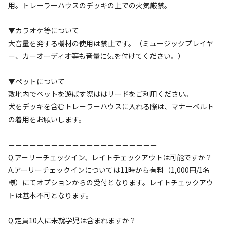
用。トレーラーハウスのデッキの上での火気厳禁。
▼カラオケ等について
宿泊
フリーサイト
大音量を発する機材の使用は禁止です。（ミュージックプレイヤ
【6・7月限定｜火・水・木】平日のお得なプ
ー、カーオーディオ等も音量に気を付けてください。）
ラン
▼ペットについて
敷地内でペットを遊ばす際ははリードをご利用ください。
AC電
車両乗り
たき
ペット同
リードフ
花火
喫煙
源
入れ
火
伴
リー
犬をデッキを含むトレーラーハウスに入れる際は、マナーベルト
地面
:
定員
:
10名
土
の着用をお願いします。
16,500
料金目安：
円/
泊
＝＝＝＝＝＝＝＝＝＝＝＝＝＝＝＝＝＝＝＝＝
※利用日、人数によって変動する場合があります。
Q.アーリーチェックイン、レイトチェックアウトは可能ですか？
A.アーリーチェックインについては11時から有料（1,000円/1名
詳細・空き確認
様）にてオプションからの受付となります。レイトチェックアウ
トは基本不可となります。
Q.定員10人に未就学児は含まれますか？