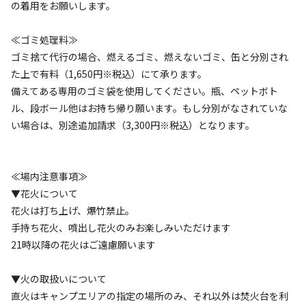
の着用をお願いします。
宿泊
フリーサイト
【1日1組限定】700㎡のプライベートキャン
≪ゴミ処理料≫
ゴミ捨て代行の場合、燃えるゴミ、燃えないゴミ、缶と分別され
プ場
た上で有料（1,650円※税込）にて承ります。
備えてある専用のゴミ袋を使用してください。瓶、ペットボト
AC電
車両乗り
たき
ペット同
リードフ
花火
喫煙
源
入れ
火
伴
リー
ル、段ボール他はお持ち帰り願います。もし分別がなされていな
い場合は、別途追加請求（3,300円※税込）となります。
地面
:
定員
:
10名
土
44,000
料金目安：
円/
泊
※利用日、人数によって変動する場合があります。
≪場内注意事項≫
▼花火について
詳細・空き確認
花火は打ち上げ、爆竹禁止。
手持ち花火、噴出し花火のみお楽しみいただけます
21時以降の花火はご遠慮願います
▼火の取扱いについて
直火はキャンプエリアの指定の場所のみ、それ以外は焚火台を利