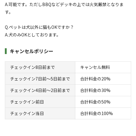
A.可能です。ただしBBQなどデッキの上では火気厳禁となりま
キャンプ場情報
す。
Q.ペットは犬以外に猫もOKですか？
場内共用施設・設備
A.犬のみOKとしております。
キャンプ場利用者が利用できる施設・設備:
キャンセルポリシー
ドッグラン
水洗トイレ
給湯設備
炊事場
駐車場
コインシャ
/
/
/
/
/
ワー
チェックイン8日前まで
キャンセル無料
チェックイン7日前〜5日前まで
合計料金の20%
≪設備≫
駐車場（普通乗用車5台分）
チェックイン4日前〜2日前まで
合計料金の30%
サニタリー施設（トレーラーハウス）
チェックイン前日
合計料金の50%
ウッドデッキ
個室（個人ワーク、着替え、荷物置き場等の利用可）
チェックイン当日
合計料金の100%
高速wifi（光回線）
デスク1台／可動式デスク2台／可動式ビジネスチェア7台
キッチン（2口コンロ）／キッチン用品（まないた、包丁