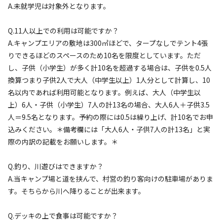
A.未就学児は対象外となります。
Q.11人以上での利用は可能ですか？
A.キャンプエリアの敷地は300㎡ほどで、タープなしでテント4張
りできるほどのスペースのため10名を限度としています。ただ
宿泊
フリーサイト
し、子供（小学生）が多く計10名を超過する場合は、子供を0.5人
【6・7月限定｜金・土または日月の1泊2日
換算つまり子供2人で大人（中学生以上）1人分として計算し、10
限定】週末・週初めのお得なプラン
名以内であれば利用可能となります。例えば、大人（中学生以
上）6人・子供（小学生）7人の計13名の場合、大人6人＋子供3.5
人＝9.5名となります。予約の際には0.5は繰り上げ、計10名でお申
AC電
車両乗り
たき
ペット同
リードフ
花火
喫煙
源
入れ
火
伴
リー
込みください。＊備考欄には「大人6人・子供7人の計13名」と実
地面
:
定員
:
10名
土
際の内訳の記載をお願いします。＊
27,500
料金目安：
円/
泊
Q.釣り、川遊びはできますか？
※利用日、人数によって変動する場合があります。
A.当キャンプ場と道を挟んで、村営の釣り客向けの駐車場がありま
す。そちらから川へ降りることが出来ます。
詳細・空き確認
Q.デッキの上で食事は可能ですか？