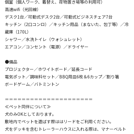
個室（個人ワーク、着替え、荷物置き場等の利用可）
高速wifi（光回線）
利用人数
デスク1台／可動式デスク2台／可動式ビジネスチェア7台
キッチン（2口コンロ）／キッチン用品（まないた、包丁等）／冷
蔵庫（170L）
検索対象
シャワー／水洗トイレ（ウォシュレット）
エアコン／コンセント（電源）／ドライヤー
検索
●備品
プロジェクター／ホワイトボード／延長コード
電気ポット／調味料セット／BBQ用皿6枚＆6カップ／割り箸
キャンプサイト（
3
件）
ボードゲーム／バトミントン
＝＝＝＝＝＝＝＝＝＝＝＝＝＝＝＝＝＝＝＝＝
≪ペット同伴について≫
犬のみOKとしております。
敷地内でペットを遊ばす際ははリードをご利用ください。
犬をデッキを含むトレーラーハウスに入れる際は、マナーベルト