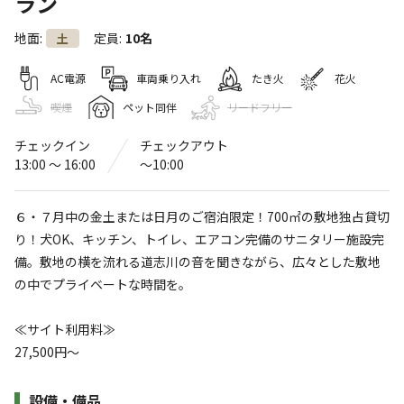
ラン
LARGO
地面
:
定員
:
10名
土
〒402-0222
山梨県
南都留郡
道志村下善之木10339-2
Googleマップで見る
AC電源
車両乗り入れ
たき火
花火
喫煙
ペット同伴
リードフリー
ドッグラン
水洗トイレ
チェックイン
チェックアウト
給湯設備
駐車場
13:00 〜 16:00
〜10:00
コインシャワー
６・７月中の金土または日月のご宿泊限定！700㎡の敷地独占貸切
※詳しくは「
キャンプ場情報
」をご確認ください。
り！犬OK、キッチン、トイレ、エアコン完備のサニタリー施設完
備。敷地の横を流れる道志川の音を聞きながら、広々とした敷地
キャンプ初心者・ファミリーも安心！サニタリ
の中でプライベートな時間を。
ー設備完備のトレーラーハウス＆1日１組限定の
プライベートキャンプ場
≪サイト利用料≫
27,500円～
「テント泊はまだ不安、、、」
「子どもが小さいので、騒音で周囲に迷惑をかけないか心
施設詳細
設備・備品