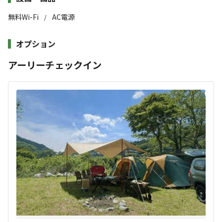
配、、、」
無料Wi-Fi
AC電源
/
「キャンプ中も清潔なトイレ・シャワーを使いた
い、、、」
すべて表示する
オプション
そんな方は必見！！LARGOは、シャワー・トイレ・エア
アーリーチェックイン
コン完備のトレーラーハウスと、１日１組限定・約700㎡
このキャンプ場の特徴
のプライベートキャンプ場が自慢です。
ロケーション
他のキャンパーに気を使わず、お子さまが思いきりはしゃ
川
ぐことができ、夜はトレーラーハウスで眠ることもできま
標高
す！！
717.2m
キャンプ初心者の方やご家族連れでも安心してご利用いた
雰囲気
だけます。ペット同伴も歓迎！
まったり
ワイワイ
約300㎡のキャンプエリアでは、直火をお楽しみいただけ
落ち着く
にぎやか