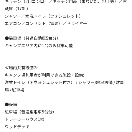
キッチン（2口コンロ）／キッチン用品（まないた、包丁等）／冷
ただし、子供（小学生）が多く計10名を超過する場合は、子
蔵庫（170L）
供を0.5人換算つまり子供2人で大人（中学生以上）1人分と
シャワー／水洗トイレ（ウォシュレット）
して計算し、10名以内であれば利用可能となります。

エアコン／コンセント（電源）／ドライヤー
例えば、大人（中学生以上）6人・子供（小学生）7人の計13
名の場合、大人6人＋子供3.5人＝9.5名となります。予約の際
●駐車場（普通自動車5台分）
には0.5は繰り上げ、計10名でお申込みください。

キャンプエリア内に1台のみ駐車可能
＊備考欄には「大人6人・子供7人の計13名」と実際の内訳の
記載をお願いします。＊
＝＝＝＝＝＝＝＝＝＝＝＝＝＝＝＝＝＝＝＝＝
≪場内共有設備≫
キャンプ場利用者が利用できる施設・設備:
洋式トイレ（＊ウォシュレット付き） / シャワー/給湯設備 / 炊事
場 / 駐車場
空き状況検索
●設備
駐車場（普通乗用車5台分）
利用タイプ
トレーラーハウス1棟
宿泊
日帰り
ウッドデッキ
チェックイン
チェックアウト