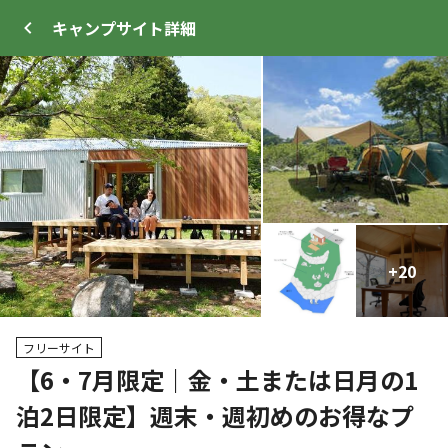
キャンプサイト
詳細
ログイン
メニュー
+
+
20
25
トップ
サイト・宿泊施設
キャンプ場情報
フリーサイト
【6・7月限定｜金・土または日月の1
泊2日限定】週末・週初めのお得なプ
WEB予約可能
キャンプサイト
2
人