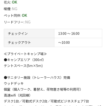
OK
花火
:
NG
喫煙
:
OK
ペット同伴
:
NG
リードフリー
:
チェックイン
13:00 〜 16:00
キャンプ場からのお知らせ
チェックアウト
〜10:00
2026.6.25
更新
≪プライベートキャンプ場≫
よくあるご質問

●キャンプエリア（300㎡）
テントスペース(5ｍ×5ｍ)
Q1. 定員10人に未就学児は含まれますか？

A. 未就学児は対象外となります。

●サニタリー施設（トレーラーハウス）完備
ウッドデッキ
Q2. 11人以上の利用は可能ですか？

個室（個人ワーク、着替え、荷物置き場等の利用可）
A. キャンプエリアの敷地は300㎡ほどで、タープなしでテン
高速wifi（光回線）
ト4張りできるほどのスペースのため10名を限度としていま
デスク1台／可動式デスク2台／可動式ビジネスチェア7台
す。
