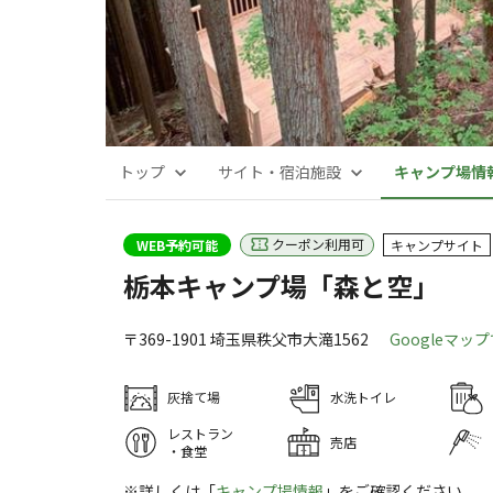
トップ
サイト・宿泊施設
キャンプ場情
クーポン利用可
WEB予約可能
キャンプサイト
栃本キャンプ場「森と空」
〒369-1901
埼玉県
秩父市
大滝1562
Googleマッ
灰捨て場
水洗トイレ
レストラン
売店
・食堂
※詳しくは「
キャンプ場情報
」をご確認ください。