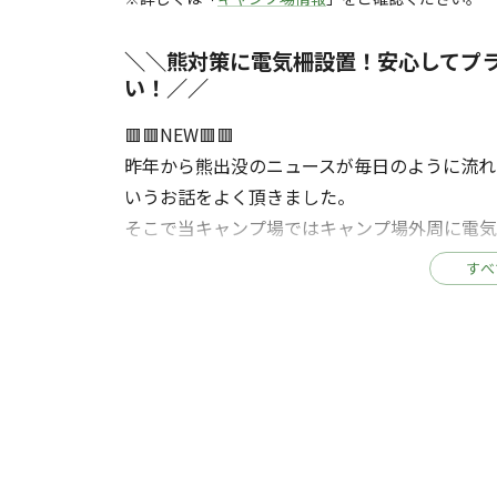
＼＼熊対策に電気柵設置！安心してプ
い！／／
🟥🟥NEW🟥🟥
昨年から熊出没のニュースが毎日のように流れ
いうお話をよく頂きました。
そこで当キャンプ場ではキャンプ場外周に電気
どうぞ安心してプライベートキャンプを楽し
すべ
2024年7月20日、埼玉県秩父市に新たなキャンフ
木々に囲まれた場内は奥秩父の自然の地形を活
日中はプライベートな空間でくつろぎ、夜空
トはウッドデッキサイトとなっており、煩わ