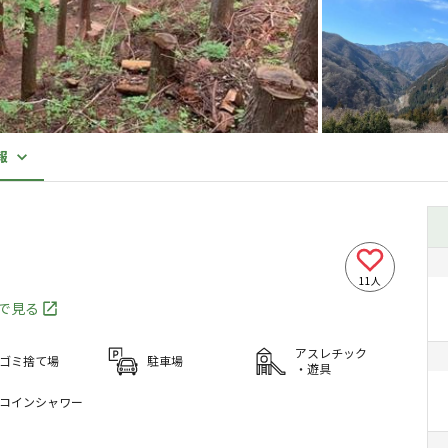
報
11
人
プで見る
アスレチック
ゴミ捨て場
駐車場
・遊具
コインシャワー