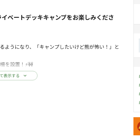
ライベートデッキキャンプをお楽しみくださ
るようになり、「キャンプしたいけど熊が怖い！」と
柵を設置！⚡🚧
みください！
て表示する
゚場がオープン！
かしたサイトとなっております。
キ
を見上げれば天の川が見えるかも。また場内全てのサイ
しいテントの撤収もラクラク！ウッドデッキ専用のオリ