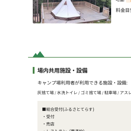
料金目
場内共用施設・設備
キャンプ場利用者が利用できる施設・設備:
灰捨て場
水洗トイレ
ゴミ捨て場
駐車場
アス
/
/
/
/
■総合受付(ふるさとてらす)
・受付
・売店