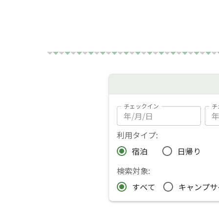
ジナルペグをご用意していますので、お気軽
キャンプ場利用者は徒歩５分の所にある貸切展望
♨）
チェックイン
チ
利用タイプ:
宿泊
日帰り
検索対象:
すべて
キャンプサ