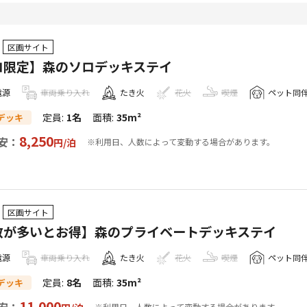
区画サイト
ロ限定】森のソロデッキステイ
電源
車両乗り入れ
たき火
花火
喫煙
ペット同
定員
:
1名
面積
:
35m²
デッキ
8,250
安：
円/
泊
※利用日、人数によって変動する場合があります。
区画サイト
数が多いとお得】森のプライベートデッキステイ
電源
車両乗り入れ
たき火
花火
喫煙
ペット同
定員
:
8名
面積
:
35m²
デッキ
11,000
安：
※利用日、人数によって変動する場合があります。