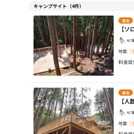
キャンプサイト（
4
件）
宿泊
【ソ
AC
地面
:
料金目
宿泊
【人
AC
地面
:
料金目