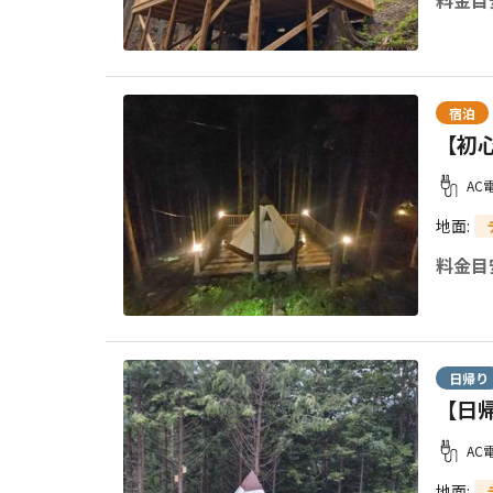
宿泊
【初
AC
地面
:
料金目
日帰り
【日
AC
地面
: