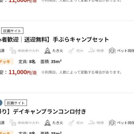
円/
泊
区画サイト
心者歓迎｜送迎無料】手ぶらキャンプセット
電源
車両乗り入れ
たき火
花火
喫煙
ペット同
定員
:
8名
面積
:
35m²
デッキ
11,000
安：
円/
泊
※利用日、人数によって変動する場合があります。
区画サイト
帰り】デイキャンプランコンロ付き
電源
車両乗り入れ
たき火
花火
喫煙
ペット同
定員
:
8名
面積
:
35m²
デッキ