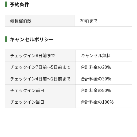
宿泊
日帰り
予約条件
チェックイン
チェックアウト
最長宿泊数
20
泊まで
利用人数
キャンセルポリシー
検索対象
チェックイン8日前まで
キャンセル無料
チェックイン7日前〜5日前まで
合計料金の20%
検索
チェックイン4日前〜2日前まで
合計料金の30%
チェックイン前日
合計料金の50%
キャンプサイト（
3
件）
チェックイン当日
合計料金の100%