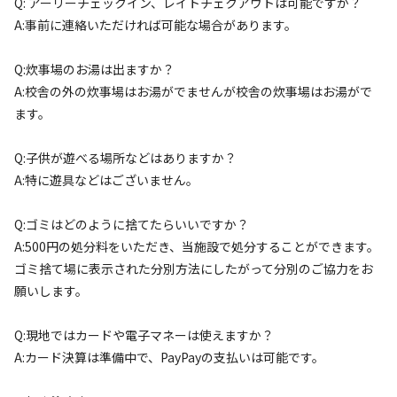
Q: アーリーチェックイン、レイトチェクアウトは可能ですか？
2023年4/1からグランドオープンしました。

A:事前に連絡いただければ可能な場合があります。
Q:炊事場のお湯は出ますか？
もともと学校教室であったラウンジの中に薪ストーブも設置
A:校舎の外の炊事場はお湯がでませんが校舎の炊事場はお湯がで
しました。

ます。
ひと束700円の楢の薪をご用意しておりますので、直火の焚
Q:子供が遊べる場所などはありますか？
き火でも薪ストーブにもお使いいただけます。

A:特に遊具などはございません。
Q:ゴミはどのように捨てたらいいですか？
BBQ menu も出来上がりました。

A:500円の処分料をいただき、当施設で処分することができます。
ゴミ捨て場に表示された分別方法にしたがって分別のご協力をお
近くにはラジウム温泉も徒歩7分圏内にあります。

願いします。
Q:現地ではカードや電子マネーは使えますか？
今ならキッチン類のレンタル品無料！！

A:カード決算は準備中で、PayPayの支払いは可能です。
廃材も無料提供実施中！！（なくなり次第終わり）
