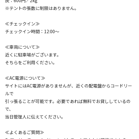
炭：600円／2kg
#
農業体験
#
釣り
#
釣り堀
#
グループにおすすめ
#
温泉
※テントの張数に制限はありません。
#
虫捕り
#
楽器演奏OK
#
夜景
#
川遊び
#
レンタルあり
#
絶景
#
天体観測
#
星空撮影
#
携帯電波あり
≪チェックイン≫
チェックイン時間：12:00～
キャンペーン
≪車両について≫
近くに駐車場がございます。
そちらをご利用ください。
≪AC電源について≫
サイトにはAC電源がありませんが、近くの配電盤からコードリー
ルで
引っ張ることが可能です。必要であれば無料でお貸ししているの
キャンプ場からのお知らせ
で、
2023.8.5
更新
当日管理人に伝えてください。
はじめまして◯ ご覧いただきありがとうございます。

≪よくあるご質問≫