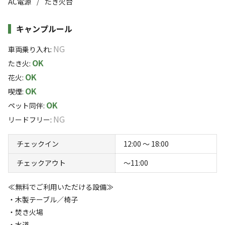
AC電源
たき火台
/
・冬季期間（11月～４月中旬）
薪ストーブがある「ラウンジ」(もともと学校教室)キッチ
平日・日曜：20,000円～（1泊2日・税込）
ンを完備しているため天候に左右されることなくキャンプ
キャンプルール
土・祝日：25,000円～（1泊2日・税込）
を満喫することができます。
NG
車両乗り入れ
:
ラウンジ内には「薪ストーブ」「ソファー」「テーブ
・夏季期間（4月上旬～11月上旬）
すべて表示する
OK
たき火
:
平日・日曜：25000円～(10名様まで)/1区画
ル」「椅子」『ちいさな冷蔵庫」完備しておりますので快
OK
花火
:
土・祝日：40,000円～(10名様まで)/1区画
適にお過ごしいただけます。
OK
※GW・お盆期間中は料金が変動します。詳しくはお問い合わせく
喫煙
:
また「黒板」も設置されておりますのでも子供連れにもと
このキャンプ場の特徴
ださい。
OK
ペット同伴
:
てもおすすめです！
ロケーション
NG
リードフリー
:
ただのキャンプ場ではなく1日1組のキャンプ場で、個
【内容】
人、家族、グループ向けに体験型アウトドアイベントを実
林間
川
テーブル、丸太椅子、焚き火場、水道、電気、トイレ
チェックイン
12:00 〜 18:00
施します。
標高
チェックアウト
〜11:00
ご希望であれば体験・アクティビティ、夕飯を提供！
ラウンジとキッチンは＋¥10,000で提供。
ここでしか味わえないアクティビティをご用意していま
987.8m
≪無料でご利用いただける設備≫
す。
・木製テーブル／椅子
雰囲気
無農薬無肥料で自然に近い状態で野菜を育てている自家農
・焚き火場
場では、種まきや野菜収穫が体験できます。他にも、集落
・水道