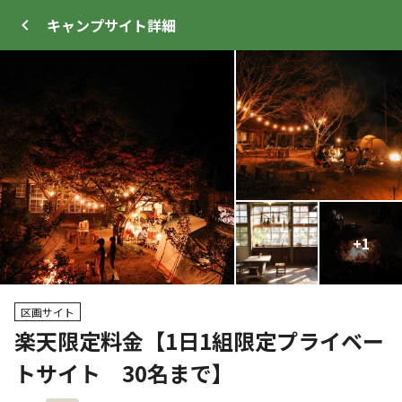
キャンプサイト
詳細
ログイン
メニュー
+
+
29
1
トップ
サイト・宿泊施設
キャンプ場情報
区画サイト
楽天限定料金【1日1組限定プライベー
クーポン利用可
トサイト 30名まで】
WEB予約可能
キャンプサイト
23
人