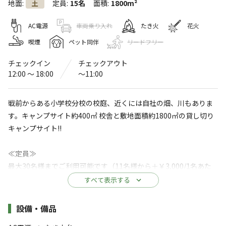
地面
:
定員
:
15名
面積
:
1800m²
土
0site（ゼロサイト）
〒408-0102
山梨県
北杜市
須玉町比志5989-3 フィトンチッド
AC電源
車両乗り入れ
たき火
花火
0site（ゼロサイト）
Googleマップで見る
喫煙
ペット同伴
リードフリー
チェックイン
チェックアウト
灰捨て場
水洗トイレ
12:00 〜 18:00
〜11:00
ゴミ捨て場
給湯設備
戦前からある小学校分校の校庭、近くには自社の畑、川もありま
レストラン
駐車場
・食堂
す。キャンプサイト約400㎡ 校舎と敷地面積約1800㎡の貸し切り
売店
キャンプサイト!!
※詳しくは「
キャンプ場情報
」をご確認ください。
≪定員≫
最大30名様までご利用可能です（11名様から＋￥3,000/1名あた
【【土日祝・繁忙期1日1組限定】標高1000mの
り）
すべて表示する
集落 大正13年創建 小学校分校を生かした完全
※テントの張数に制限はありません。
プライベートキャンプを提供します☺︎
施設詳細
設備・備品
≪サイト利用料≫
◆場内のおすすめ