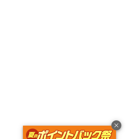
〒408-0102
山梨県
北杜市
須玉町比志5989-3 フィトンチッド
0site（ゼロサイト）
Googleマップで見る
キャンペーン
利用規約
プライバシーポリシー
旅行業約款
旅行条件書
特定商取引法に基づく表記
ヘルプ
運営会社