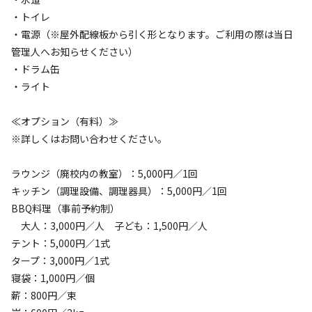
まったり
ワイワイ
案内やコーヒー焙煎など時期によって異なりますので、詳
・トイレ
落ち着く
にぎやか
・電源（※屋外配線板から引く形となります。ご利用の際は当日
しくはお問い合わせください。キャンプ場を利用するお客
利用者層
管理人へお知らせください）
様には、ただこのキャンプ場を利用するだけでなく、その
・ドラム缶
時にしか味わえない1年を通した四季折々「時」を私たち
ソロ
カップル
グループ
ファミリー
・ライト
0
%
0
%
50
%
50
%
がお裾分けします
子連れグルキャンに最高の場所です！！！分校の教室が面白
≪オプション（有料）≫
い！子どもたちに大人気の場所でした。教室あり廊下あり黒
※詳しくはお問い合わせください。
板あり台所あり薪ストーブ全て使いたい放題（オプションで
すけど） 特に黒板は、小学生たちが永遠に落書きしてまし
ラウンジ（廃校内の教室）：5,000円／1回
た。 古い教室を楽しめて、外には、大型テント3張りくらい
キッチン（調理設備、調理器具）：5,000円／1回
できるスペースもあります。 イケメンオーナーとも色々な話
BBQ料理（事前予約制）
をしてみたいし、また、行きたいと思います！
大人：3,000円／人 子ども：1,500円／人
テント：5,000円／1式
特徴タグ
タープ：3,000円／1式
寝袋：1,000円／個
#
体験アクティビティ
#
上級者向け
#
初心者歓迎
#
直火OK
薪：800円／束
#
ドローンOK
#
手ぶらキャンプ
#
ファミリーにおすすめ