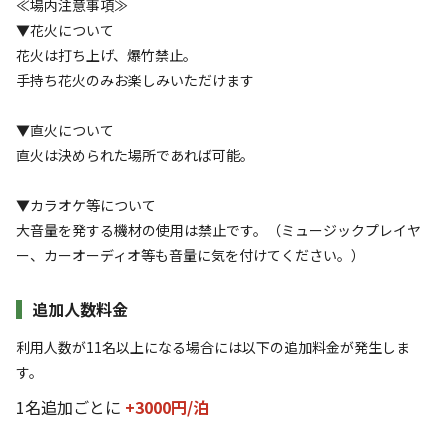
≪場内注意事項≫
▼花火について
花火は打ち上げ、爆竹禁止。
その他ご不明点などありましたらご気軽に公式ラインやメー
手持ち花火のみお楽しみいただけます
ルで問い合わせください。

▼直火について
0site拠点場スペース貸し出しもイベント自主企画もあり。

直火は決められた場所であれば可能。
Homepage https://0site-jp.com/

instagram @0site.jp

▼カラオケ等について
大音量を発する機材の使用は禁止です。（ミュージックプレイヤ
ー、カーオーディオ等も音量に気を付けてください。）
追加人数料金
利用人数が11名以上になる場合には以下の追加料金が発生しま
す。
空き状況検索
1名追加ごとに
+3000円/
泊
利用タイプ