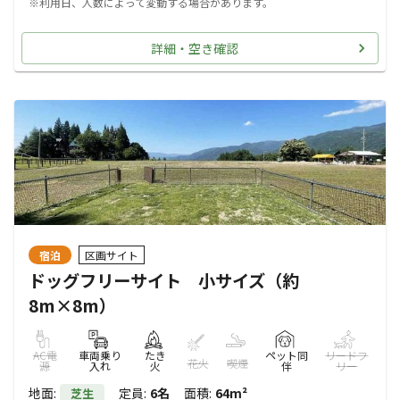
※利用日、人数によって変動する場合があります。
詳細・空き確認
宿泊
区画サイト
ドッグフリーサイト 小サイズ（約
8m×8m）
AC電
車両乗り
たき
ペット同
リードフ
花火
喫煙
源
入れ
火
伴
リー
地面
:
定員
:
6名
面積
:
64m²
芝生