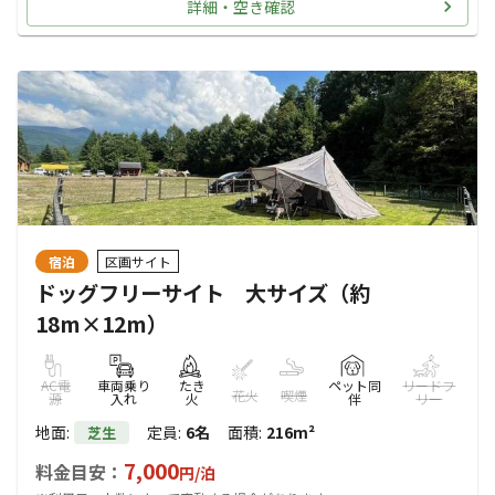
詳細・空き確認
宿泊
区画サイト
ドッグフリーサイト 大サイズ（約
18m×12m）
AC電
車両乗り
たき
ペット同
リードフ
花火
喫煙
源
入れ
火
伴
リー
地面
:
定員
:
6名
面積
:
216m²
芝生
7,000
料金目安：
円/
泊