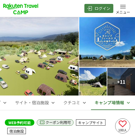
ログイン
メニュー
+
11
プ
サイト・宿泊施設
クチコミ
キャンプ場情報
クーポン利用可
WEB予約可能
キャンプサイト
100
人
宿泊施設