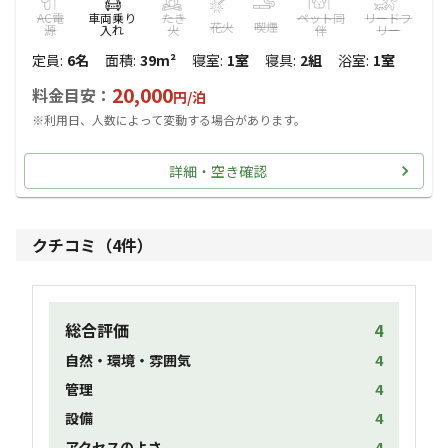
AC電
車両乗り
たき
ペット同
リードフ
花火
喫煙
源
入れ
火
伴
リー
定員
:
6名
面積
:
39m²
寝室
:
1室
寝具
:
2組
浴室
:
1室
20,000
料金目安：
円/
泊
※利用日、人数によって変動する場合があります。
詳細・空き確認
クチコミ（
4
件）
総合評価
4
自然・環境・雰囲気
4
管理
4
設備
4
アクセスのよさ
4