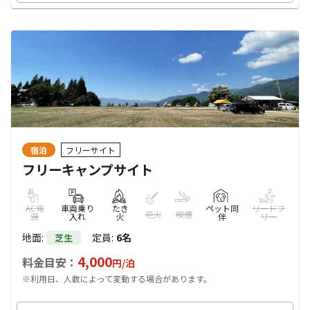
宿泊
フリーサイト
フリーキャンプサイト
AC電
車両乗り
たき
ペット同
リードフ
花火
喫煙
源
入れ
火
伴
リー
地面
:
定員
:
6名
芝生
4,000
料金目安：
円/
泊
※利用日、人数によって変動する場合があります。