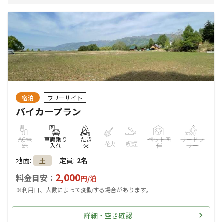
宿泊
フリーサイト
バイカープラン
AC電
車両乗り
たき
ペット同
リードフ
花火
喫煙
源
入れ
火
伴
リー
地面
:
定員
:
2名
土
2,000
料金目安：
円/
泊
※利用日、人数によって変動する場合があります。
詳細・空き確認