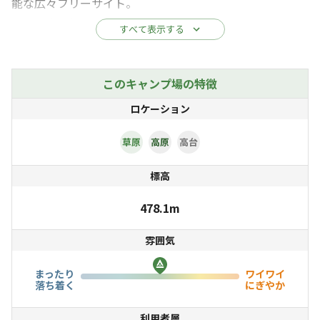
能な広々フリーサイト。
また、大自然ならではの風景が目の前に広がっているため
すべて表示する
運が良ければ雲海も見れるかも？
そして、テントがなくても安心！お風呂やキッチン付きの
このキャンプ場の特徴
トレーラーハウスも
ロケーション
もう1台のトレーラーハウスと合わせると10名以上で宿泊
が可能。
草原
高原
高台
1棟貸しなのでグループでの宿泊がお得！
標高
478.1m
雰囲気
まったり
ワイワイ
落ち着く
にぎやか
利用者層