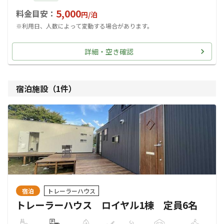
5,000
料金目安：
円/
泊
※利用日、人数によって変動する場合があります。
詳細・空き確認
宿泊施設（
1
件）
宿泊
トレーラーハウス
トレーラーハウス ロイヤル1棟 定員6名