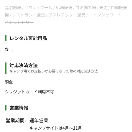
温浴施設
サウナ
プール
給湯設備
ゴミ捨て場
売店
自動販売
/
/
/
/
/
/
機
レストラン・食堂
アスレチック・遊具
コインシャワー
コ
/
/
/
/
インランドリー
レンタル可能用品
なし
対応決済方法
キャンプ場でお支払いが必要になった際の対応決済方法
現金
クレジットカード利用不可
営業情報
営業期間:
通年営業
キャンプサイトは4月～11月