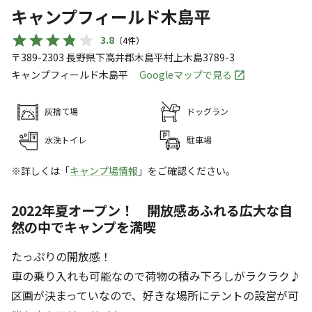
キャンプフィールド木島平
3.8
（
4
件）
〒389-2303
長野県
下高井郡
木島平村上木島3789-3
キャンプフィールド木島平
Googleマップで見る
灰捨て場
ドッグラン
水洗トイレ
駐車場
※詳しくは「
キャンプ場情報
」をご確認ください。
2022年夏オープン！ 開放感あふれる広大な自
然の中でキャンプを満喫
たっぷりの開放感！
車の乗り入れも可能なので荷物の積み下ろしがラクラク♪
区画が決まっていなので、好きな場所にテントの設営が可