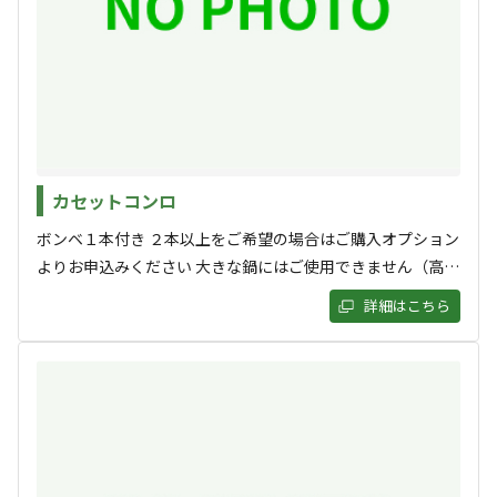
アクセス
自然・環境
4.5
4.9
設備
管理
カセットコンロ
4.4
4.2
ボンベ１本付き ２本以上をご希望の場合はご購入オプション
クチコミ（
6
件）を見る
よりお申込みください 大きな鍋にはご使用できません（高温
になり、ボンベ破裂の危険性があります）
詳細はこちら
キャンペーン