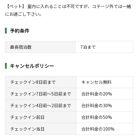
AC電
車両乗り
たき
ペット同
リードフ
【ペット】 室内に入れることは不可ですが、コテージ外では一緒
花火
喫煙
源
入れ
火
伴
リー
にお過ごし下さい。
定員
:
5名
面積
:
60m²
寝室
:
2室
寝具
:
5組
浴室
:
1室
20,000
料金目安：
予約条件
円/
泊
※利用日、人数によって変動する場合があります。
最長宿泊数
7
泊まで
詳細・空き確認
キャンセルポリシー
チェックイン8日前まで
キャンセル無料
チェックイン7日前〜5日前まで
合計料金の20%
チェックイン4日前〜2日前まで
合計料金の30%
チェックイン前日
合計料金の50%
宿泊
コテージ
チェックイン当日
合計料金の100%
お得！！ ご連泊プラン ８名用コテージ