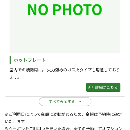
キャンプサイト（
3
件）
ホットプレート
室内での焼肉用に。 火力強めのガス火タイプも用意しており
日帰り
区画サイト
ます。
日帰りキャンプ オートキャンプサイト利
用 １１～１７時
詳細はこちら
すべて表示する
AC電
車両乗り
たき
ペット同
リードフ
花火
喫煙
源
入れ
火
伴
リー
※ご利用日によって金額に変動があるため、金額は予約時に確定
地面
:
定員
:
5名
面積
:
64m²
砂利
いたします
4,000
料金目安：
円/
日
※クーポンをご利用いただいた場合、全ての予約にてオプション