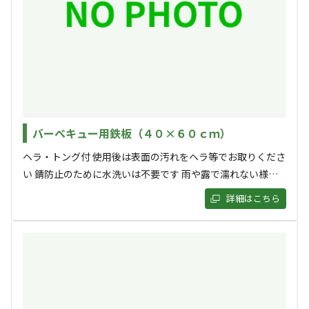
空き状況検索
利用タイプ
宿泊
日帰り
バーベキュー用鉄板（４０×６０ｃｍ）
チェックイン
チェックアウト
ヘラ・トング付 使用後は表面の汚れをヘラ等でお取りくださ
い 錆防止のために水洗いは不要です 雨や露で濡れない様に
利用人数
保管し、チェックアウトまでに受付裏手へご返却ください 当
詳細はこちら
日チェックイン時の申込可
検索対象
検索