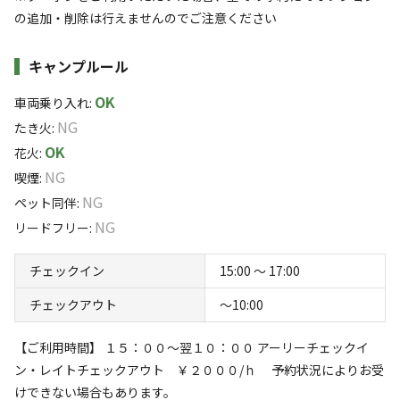
※利用日、人数によって変動する場合があります。
の追加・削除は行えませんのでご注意ください
詳細・空き確認
キャンプルール
OK
車両乗り入れ
:
NG
たき火
:
OK
花火
:
NG
喫煙
:
NG
ペット同伴
:
土鍋
NG
リードフリー
:
人数に合わせた大きさの物をご用意します 特別にご希望があ
宿泊
区画サイト
チェックイン
15:00 〜 17:00
ればお申し出ください チェックイン時の申込可（在庫がある
気まま旅 星空の下 バイクサイト
場合）
チェックアウト
〜10:00
詳細はこちら
AC電
車両乗り
たき
ペット同
リードフ
花火
喫煙
【ご利用時間】 １５：００～翌１０：００ アーリーチェックイ
販売品
源
入れ
火
伴
リー
ン・レイトチェックアウト ￥２０００/ｈ 予約状況によりお受
地面
:
定員
:
1名
面積
:
24m²
砂利
けできない場合もあります。