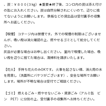
、炭：￥８００(３kg）★重要★終了後、コンロ内の炭は添え付け
4,000
料金目安：
円/
泊
の缶にお入れください。炭は自然分解されにくいので、辺りに捨
※利用日、人数によって変動する場合があります。
てないようにお願いします。 鉄板などの貸出品は受付裏手の収集
所へお返しください。
詳細・空き確認
【喫煙】 コテージ内は禁煙です。 外での喫煙の制限はございませ
んが、吸い殻は消火確認の上、燃やせるゴミとして処分してくだ
宿泊施設（
6
件）
さい。
灰皿が必要な場合はお申し出ください。 室内で喫煙した場合、吸
い殻を辺りに捨てた場合は、清掃料を請求いたします。
【花火】 手持ち花火のみOKです。 火事を起さない様、消火用の水
バーベキュー用 網
を用意し（洗面所にバケツがございます）、安全な場所でお願い
約４０×６０ｃｍ 当日チェックイン時のお申し出も可
します。場所が不明な場合は受付でご相談ください。
詳細はこちら
宿泊
コテージ
【ゴミ】 燃えるごみ・燃やせないごみ・資源ごみ（アルミ缶 ビ
お得！！ ご連泊プラン 5名用コテージ
ン PET）に分別の上、受付裏手の収集所へお持ちください。