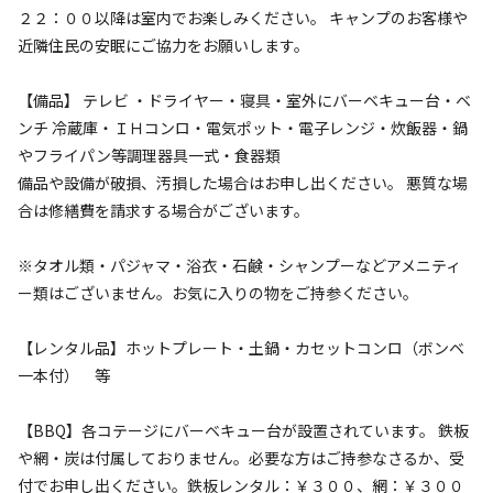
1,500
料金目安：
円/
泊
２２：００以降は室内でお楽しみください。 キャンプのお客様や
※利用日、人数によって変動する場合があります。
近隣住民の安眠にご協力をお願いします。
詳細・空き確認
【備品】 テレビ ・ドライヤー・寝具・室外にバーベキュー台・ベ
ンチ 冷蔵庫・ＩＨコンロ・電気ポット・電子レンジ・炊飯器・鍋
やフライパン等調理器具一式・食器類
備品や設備が破損、汚損した場合はお申し出ください。 悪質な場
合は修繕費を請求する場合がございます。
※タオル類・パジャマ・浴衣・石鹸・シャンプーなどアメニティ
ー類はございません。お気に入りの物をご持参ください。
カセットボンベ
宿泊
区画サイト
【レンタル品】ホットプレート・土鍋・カセットコンロ（ボンベ
真夏でも！ オートキャンプ
一本付） 等
カセットコンロ用ボンベ１本
詳細はこちら
【BBQ】各コテージにバーベキュー台が設置されています。 鉄板
AC電
車両乗り
たき
ペット同
リードフ
花火
喫煙
源
入れ
火
伴
リー
や網・炭は付属しておりません。必要な方はご持参なさるか、受
地面
:
定員
:
5名
面積
:
64m²
砂利
付でお申し出ください。鉄板レンタル：￥３００、網：￥３００