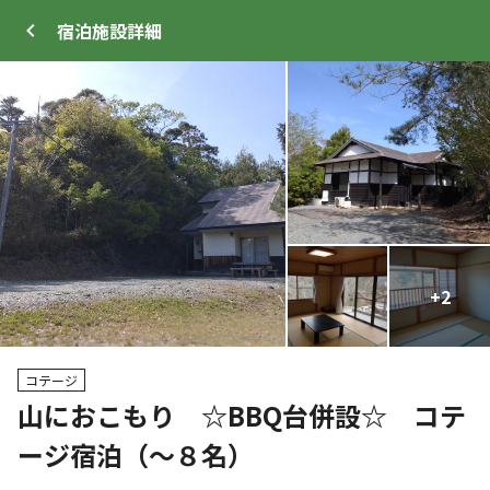
宿泊施設
詳細
ログイン
メニュー
+
+
38
2
プ
サイト・宿泊施設
クチコミ
キャンプ場情報
コテージ
山におこもり ☆BBQ台併設☆ コテ
クーポン利用可
ージ宿泊（～８名）
WEB予約可能
キャンプサイト
138
人
宿泊施設