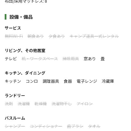
小さな町を見下ろす小高い山にあるキャンプ場。キャンプ
布団/床用マットレス
:
8
サイトの他にバンガローやコテージでの宿泊、また日帰
お好きなデリを持ち寄ってのパーティー、年末には時間を気にせ
設備・備品
りで利用できるＢＢＱ専用の施設もあり、さまざまなスタ
ずゆっくりとした忘年会など様々な使い方が出来ます。
イルで楽しめます。キャンプサイトは全てがオートキャン
サービス
プ形式で荷物の積み降ろしも楽々。近年は親子で訪れる
すべて表示する
無料Wi-Fi
朝食あり
夕食あり
キャンプ道具一式レンタル
●タオル類・パジャマ・浴衣、石鹸・シャンプーなどアメニティ
方々が増えています。「テントで寝るのはちょっと・・・
ー類は備えてございません。お気に入りの物をご持参ください。
でも、アウトドア体験はしてみたい！」という人にはコテ
リビング、その他居室
●室内は禁煙です。外での喫煙に制限はございませんが、吸い殻
ージがおすすめ。それぞれにバーベキュー台が設置されて
このキャンプ場の特徴
テレビ
机・ワークスペース
掃除用具
窓あり
畳
は確実に消火し、燃えるゴミとして処分してください。
おり、準備は火をおこすだけ。エアコン完備で夏の寝苦し
ロケーション
キッチン、ダイニング
い日も快適に過ごせます。バーベキューの食材や冬にはお
キッチン
コンロ
調理器具
食器
電子レンジ
冷蔵庫
鍋のセットなどのご用意（要予約）もいたしますので、手
林間
高台
※定員数には乳幼児もカウントします システム上、乳幼児がい
る場合は定員超過でも予約が成立してしまいますが、その場合は
間いらずでお食事を楽しめます。
ランドリー
標高
予約の変更等の相談をさせていただきます
洗剤
洗濯機
乾燥機
洗濯物干し
アイロン
231.7m
※オンライン予約は、３日前の１５時までです。
バスルーム
それ以後、直前の予約はてんてんゴーしぶ川へ直接お問い合わせ
雰囲気
ください。
シャンプー
コンディショナー
歯ブラシ
タオル