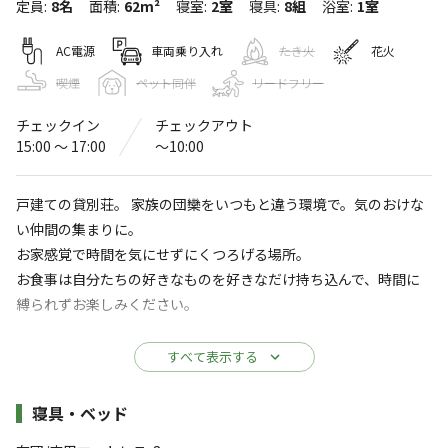
定員
:
8名
面積
:
62m²
寝室
:
2室
寝具
:
8組
浴室
:
1室
てんてんゴーしぶ川
AC電源
車両乗り入れ
たき火
花火
4.5
（
6
件）
〒431-2537
静岡県
浜松市
浜名区引佐町渋川２３７－１
喫煙
ペット同伴
リードフリー
てんてんゴーしぶ川
Googleマップで見る
チェックイン
チェックアウト
15:00 〜 17:00
〜10:00
温浴施設
水洗トイレ
ゴミ捨て場
駐車場
戸建ての貸別荘。 家族の団欒をいつもと違う環境で。気のおけな
い仲間の集まりに。
レストラン
売店
・食堂
お家感覚で時間を気にせずにくつろげる場所。
お食事は自分たちの好きなものを好きなだけ持ち込んで、時間に
自動販売機
縛られずお楽しみください。
※詳しくは「
キャンプ場情報
」をご確認ください。
各棟にはバーベキュー台が設置され、お手持ちの器具がなくても
すべて表示する
ＢＢＱが楽しめます。
山々に囲まれた自然豊かなキャンプ場！ 高速イ
ンターから十数分と車でのアクセス良好。
施設詳細
寝具・ベッド
寒い時期にはお鍋。ご予約でお鍋セットもご用意致します。