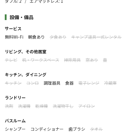
ダブル
:
2
エアマットレス
:
1
/
大切な人と過ごす時間をより特別なものへサポートします​​
【朝食】※全プラン共通となります
朝食は有名なアニメ映画の様に、目玉焼きを自身でフライパンで
。
設備・備品
焼き、食パンにのせて食べていただくスタイル♪
ビーチより望める無人島の友が島やそこに沈む夕日を眺め
すべて表示する
・食パン・目玉焼き・オニオンスープ・サラダ・ドリンク
ながら、思い思いの時間を過ごしていただけます。
サービス
無料Wi-Fi
朝食あり
夕食あり
キャンプ道具一式レンタル
【夕食】当プランは【夕食なし】のプランとなります。
このキャンプ場の特徴
食材のお持ち込みにてBBQ備品のご利用希望のお客様は、無料で
リビング、その他居室
ご利用いただけます。
ロケーション
テレビ
机・ワークスペース
掃除用具
窓あり
畳
〈ご提供可能な備品〉
海
BBQコンロ・炭・網・トング等
キッチン、ダイニング
紙皿・プラスチックコップ・まな板・包丁
キッチン
コンロ
調理器具
食器
電子レンジ
冷蔵庫
標高
1.2m
ランドリー
洗剤
洗濯機
乾燥機
洗濯物干し
アイロン
雰囲気
バスルーム
まったり
ワイワイ
落ち着く
にぎやか
シャンプー
コンディショナー
歯ブラシ
タオル