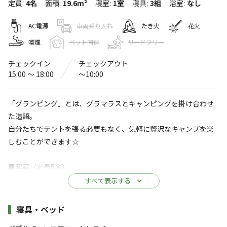
定員
:
4名
面積
:
19.6m²
寝室
:
1室
寝具
:
3組
浴室
:
なし
加太ビーチグランピングresora
Rainbow
AC電源
車両乗り入れ
たき火
花火
喫煙
ペット同伴
リードフリー
〒640-0103
和歌山県
和歌山市
加太北浜場内
加太ビーチグランピングresora Rainbow
チェックイン
チェックアウト
Googleマップで見る
15:00 〜 18:00
〜10:00
水洗トイレ
駐車場
「グランピング」とは、グラマラスとキャンピングを掛け合わせ
た造語。
自動販売機
自分たちでテントを張る必要もなく、気軽に贅沢なキャンプを楽
※詳しくは「
キャンプ場情報
」をご確認ください。
しむことができます☆
■客室（定員5名）
砂浜“beach“と空“SORA“のもとで 心に残る思
い出を
客室内にはダブルベッドを2台ご用意。
すべて表示する
5名様にてご利用の場合には簡易式エアベッド1台をお付けしま
開放的なプライベート空間は
す。
施設詳細
寝具・ベッド
いつもより自然体なあなたへと導き、