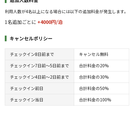
利用人数が4名以上になる場合には以下の追加料金が発生します。
AC電
車両乗り
たき
ペット同
リードフ
花火
喫煙
源
入れ
火
伴
リー
1名追加ごとに
+4000円/
泊
定員
:
4名
面積
:
19.6m²
寝室
:
1室
寝具
:
3組
浴室
:
なし
キャンセルポリシー
71,000
料金目安：
円/
泊
※利用日、人数によって変動する場合があります。
チェックイン8日前まで
キャンセル無料
詳細・空き確認
チェックイン7日前〜5日前まで
合計料金の20%
チェックイン4日前〜2日前まで
合計料金の30%
チェックイン前日
合計料金の50%
チェックイン当日
合計料金の100%
宿泊
グランピング