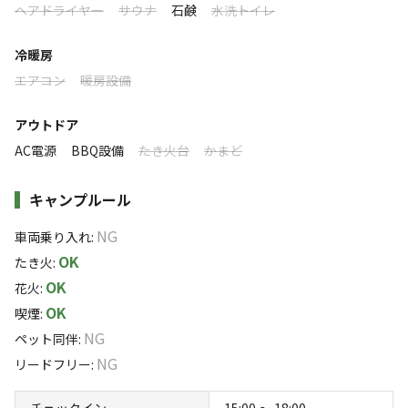
ヘアドライヤー
サウナ
石鹸
水洗トイレ
利用者層
冷暖房
ソロ
カップル
グループ
ファミリー
0
%
40
%
40
%
20
%
エアコン
暖房設備
～空【SORA】の下【SITA】で心に残る思い出を～
アウトドア
AC電源
BBQ設備
たき火台
かまど
特徴タグ
#
初心者歓迎
#
カップルにおすすめ
#
手ぶらキャンプ
キャンプルール
#
グループにおすすめ
NG
車両乗り入れ
:
OK
たき火
:
キャンペーン
OK
花火
:
OK
喫煙
:
NG
ペット同伴
:
NG
リードフリー
:
チェックイン
15:00 〜 18:00