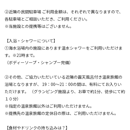
※利用日、人数によって変動する場合があります。
②近隣の民間駐車場 ご利用金額は、それぞれで異なりますので、
詳細・空き確認
各駐車場とご相談いただき、ご利用ください。
※当施設との提携等はございません。
【入浴・シャワーについて】
①海水浴場内の施設にあります温水シャワーをご利用いただけま
す。※21時まで。
（ボディーソープ・シャンプー完備）
②その他、ご協力いただいている近隣の露天風呂付き温泉旅館の
浴場となりますが、 19：00～21：00の間は、有料にてお入りい
宿泊
グランピング
ただけます。 （グランピング施設より、お車で約1分、徒歩にて約
【グランピング】ハイシーズン2名様～★朝
１０分）
食付き・夕食は肉BBQ★プラン
※指定の温泉旅館以外はご利用いただけません。
※提携先の温泉旅館の定休日の際は、ご利用いただけません。
AC電
車両乗り
たき
ペット同
リードフ
花火
喫煙
源
入れ
火
伴
リー
【食材やドリンクの持ち込みは？】