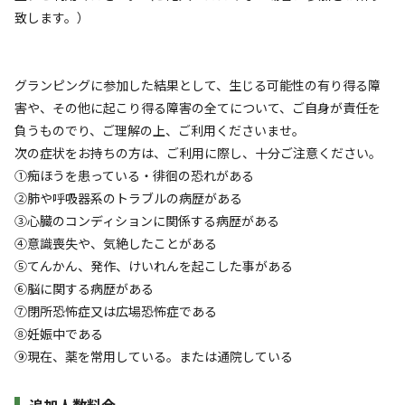
AC電
車両乗り
たき
ペット同
リードフ
花火
喫煙
致します。）
源
入れ
火
伴
リー
定員
:
4名
面積
:
19.6m²
寝室
:
1室
寝具
:
3組
浴室
:
なし
71,000
料金目安：
円/
泊
グランピングに参加した結果として、生じる可能性の有り得る障
※利用日、人数によって変動する場合があります。
害や、その他に起こり得る障害の全てについて、ご自身が責任を
負うものでり、ご理解の上、ご利用くださいませ。
詳細・空き確認
次の症状をお持ちの方は、ご利用に際し、十分ご注意ください。
①痴ほうを患っている・徘徊の恐れがある
②肺や呼吸器系のトラブルの病歴がある
③心臓のコンディションに関係する病歴がある
④意識喪失や、気絶したことがある
⑤てんかん、発作、けいれんを起こした事がある
⑥脳に関する病歴がある
⑦閉所恐怖症又は広場恐怖症である
⑧妊娠中である
宿泊
グランピング
⑨現在、薬を常用している。または通院している
【グランピング】土曜日3名様～★朝食付
き・夕食は肉BBQ★プラン
追加人数料金