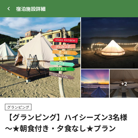
宿泊施設
詳細
ログイン
メニュー
+
+
2
2
トップ
サイト・宿泊施設
キャンプ場情報
グランピング
【グランピング】ハイシーズン3名様
～★朝食付き・夕食なし★プラン
WEB予約可能
宿泊施設
2
人