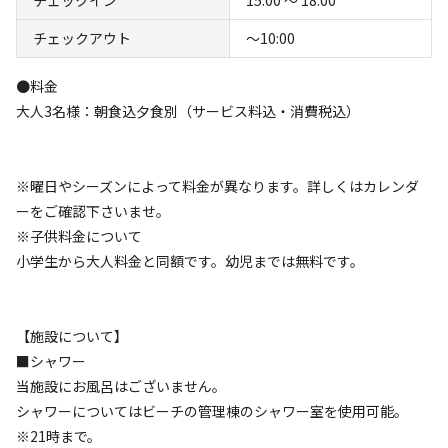
チェックアウト
〜10:00
●料金
空き状況検索
大人3名様：朝食込夕食別（サービス料込・消費税込）
利用タイプ
宿泊
日帰り
※曜日やシーズンによって料金が異なります。詳しくはカレンダ
ーをご確認下さいませ。
チェックイン
チェックアウト
※子供料金について
小学生から大人料金と同額です。幼児までは無料です。
利用人数
検索対象
【施設について】
■シャワー
当施設にお風呂はございません。
検索
シャワーについてはビーチの管理棟のシャワー室を使用可能。
※21時まで。