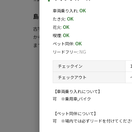
1サイトにつき1台まで乗り入れ可。
2台目以降は駐車場をご利用ください。
OK
車両乗り入れ
:
島 眺望 アートがテーマのキャンプ場
OK
たき火
:
≪サイト利用料≫
OK
花火
:
古宇利島は沖縄の北部「やんばる」にある小さ
2,500円/1区画1泊＋施設利用料
OK
喫煙
:
からの眺望は圧倒されるほどの絶景です。そ
OK
ペット同伴
:
まで楽しめます。古宇利島キャンプ庭園でしか
＜施設利用料＞ ※1名1泊あたり
NG
リードフリー
:
大人（中学生以上）800円
子供（小学生）600円
チェックイン
未就学児 無料
ペット 無料
チェックアウト
※システム上、大人料金と子供料金を分ける
トがいらっしゃる場合は事前にご連絡をお願
【車両乗り入れについて】
可 ※乗用車,バイク
【ペット同伴について】
可 ※場内では必ずリードを付けてくださ