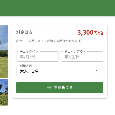
国内旅行
海外旅行
レンタカー
遊び・体験
旅行ガイド
お気に入り
予約確認
ヘルプ
ログイン
料金見積もり
3,300
料金目安
円/
泊
利用日、人数によって変動する場合があります。
チェックイン
チェックアウト
利用人数
日付を選択する