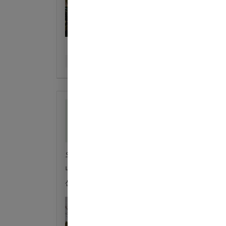
同伴者
カップル
利用日
2025年11月23日
総合評価
5
自然・環境・雰囲気
5
管理
5
設備
5
ア
오토바이(헌터커브)를 랜트하여. 방문하였다. 헌터커
너무 편하게 잘지내다 다음 캠핑장으로 이동 함 

산에서 바라보는
...もっと見る