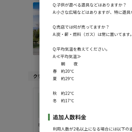
Q:子供が遊べる遊具などはありますか？
宿泊
A:小さな広場などはありますが、特に遊
オー
Q:売店では何が売ってますか？
AC
A:炭・薪・燃料（ガス）は常に置いてます
地面
:
料金目
Q:平均気温を教えてください。
A:≪平均気温≫
朝 夜
春 約20℃
クチコミ（
3
件）
夏 約29℃
秋 約22℃
総合評価
4
冬 約17℃
自然・環境・雰囲気
5
管理
5
設備
4
ア
追加人数料金
夜中までどんちゃん騒ぎの外国人観光客

利用人数が2名以上になる場合には以下の