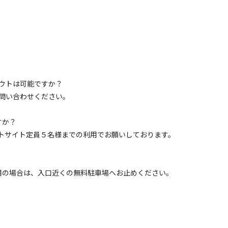
フリーサイト
ーサイト
電源
車両乗り入れ
たき火
花火
喫煙
ペット同
定員
:
5名
芝生
2,300
安：
円/
泊
※利用日、人数によって変動する場合があります。
アウトは可能ですか？
お問い合わせください。
すか？
区画サイト
イトサイト定員５名様までの利用でお願いしております。
トサイト
電源
車両乗り入れ
たき火
花火
喫煙
ペット同
利用の場合は、入口近くの無料駐車場へお止めください。
定員
:
5名
面積
:
49m²
芝生
3,300
安：
円/
泊
※利用日、人数によって変動する場合があります。