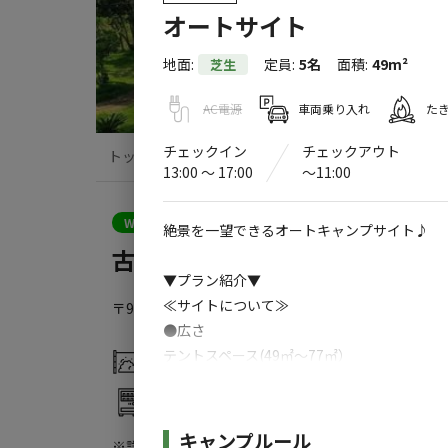
オートサイト
地面
:
定員
:
5名
面積
:
49m²
芝生
AC電源
車両乗り入れ
た
チェックイン
チェックアウト
トップ
サイト・宿泊施設
クチコミ
13:00 〜 17:00
〜11:00
クーポン利用可
WEB予約可能
キャンプサイト
絶景を一望できるオートキャンプサイト♪
古宇利島キャンプ庭園
▼プラン紹介▼
≪サイトについて≫
〒905-0406
沖縄県
国頭郡
今帰仁村古宇利２４３２
古
●広さ
テントスペース(49㎡～77㎡）
灰捨て場
水洗トイレ
※区画により広さが異なります。
自動販売機
≪車両について≫
施設詳細
キャンプルール
※詳しくは「
キャンプ場情報
」をご確認ください。