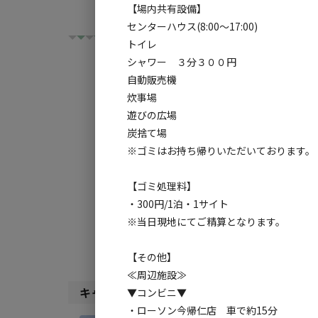
【場内共有設備】
センターハウス(8:00～17:00)
トイレ
シャワー ３分３００円
自動販売機
炊事場
チェックイン
チ
遊びの広場
炭捨て場
※ゴミはお持ち帰りいただいております。
利用タイプ:
宿泊
日帰り
【ゴミ処理料】
・300円/1泊・1サイト
検索対象:
※当日現地にてご精算となります。
すべて
キャンプサ
【その他】
≪周辺施設≫
キャンプサイト（
3
件）
▼コンビニ▼
・ローソン今帰仁店 車で約15分