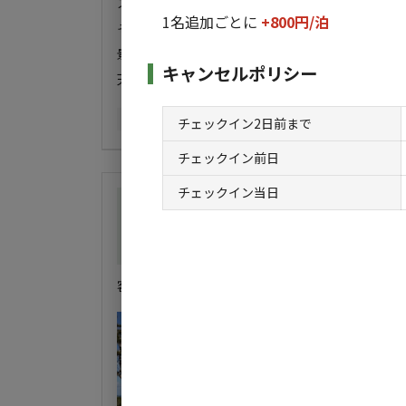
スタッフから9時以降はクワイエットタイムと案内
1名追加ごとに
+800円/
泊
そこだけ、残念でした。

景色、設備は綺麗です。

キャンセルポリシー
同伴者
ソロ
利用日
2026年02月19日
チェックイン2日前まで
チェックイン前日
チェックイン当日
総合評価
4
自然・環境・雰囲気
4
管理
4
設備
4
ア
客層もよくて、設備も充実、トイレがキレイ。お