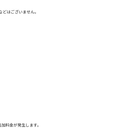
区画サイト
具などはございません。
トサイト（電源付き）
電源
車両乗り入れ
たき火
花火
喫煙
ペット同
。
定員
:
5名
面積
:
49m²
芝生
3,800
安：
円/
泊
※利用日、人数によって変動する場合があります。
クセスのよさ
3
追加料金が発生します。