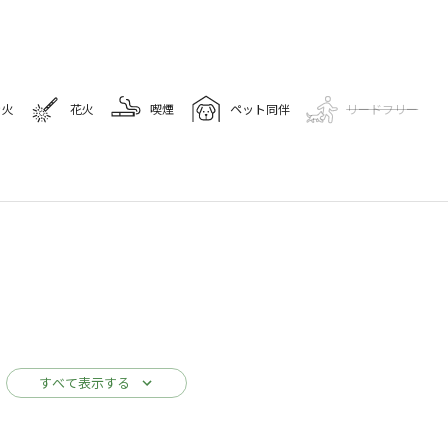
き火
花火
喫煙
ペット同伴
リードフリー
キャンプ場情報
16
人
宇利島キャンプ庭園
Googleマップで見る
駐車場
売店
コインシャワー
すべて表示する