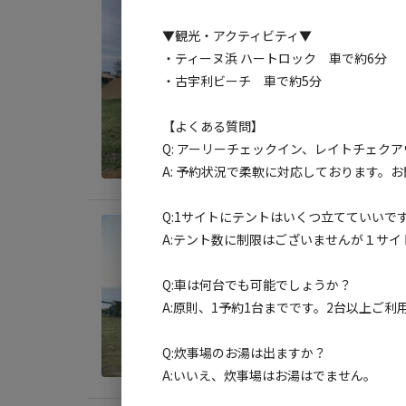
宿泊
フリ
▼観光・アクティビティ▼
・ティーヌ浜 ハートロック 車で約6分
AC
・古宇利ビーチ 車で約5分
地面
:
【よくある質問】
料金目
Q: アーリーチェックイン、レイトチェク
A: 予約状況で柔軟に対応しております。
Q:1サイトにテントはいくつ立てていいで
宿泊
A:テント数に制限はございませんが１サ
オー
Q:車は何台でも可能でしょうか？
AC
A:原則、1予約1台までです。2台以上ご
地面
:
Q:炊事場のお湯は出ますか？
料金目
A:いいえ、炊事場はお湯はでません。