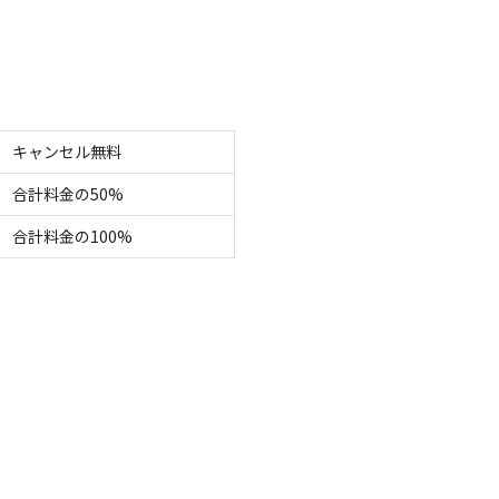
はあったのか

利用区画
区画サイト
キャンセル無料
合計料金の50%
合計料金の100%
クセスのよさ
3
気に入りのキャンプ場です。