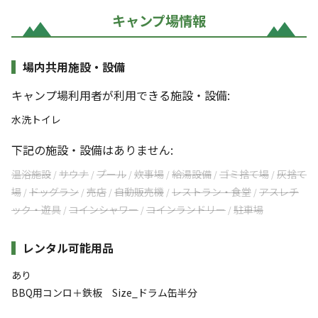
キャンプ場情報
場内共用施設・設備
キャンプ場利用者が利用できる施設・設備:
水洗トイレ
下記の施設・設備はありません:
温浴施設
サウナ
プール
炊事場
給湯設備
ゴミ捨て場
灰捨て
/
/
/
/
/
/
場
ドッグラン
売店
自動販売機
レストラン・食堂
アスレチ
/
/
/
/
/
ック・遊具
コインシャワー
コインランドリー
駐車場
/
/
/
レンタル可能用品
あり
BBQ用コンロ＋鉄板 Size_ドラム缶半分