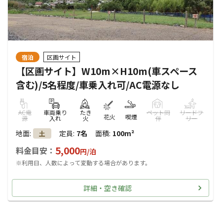
宿泊
区画サイト
【区画サイト】W10m×H10m(車スペース
含む)/5名程度/車乗入れ可/AC電源なし
AC電
車両乗り
たき
ペット同
リードフ
花火
喫煙
源
入れ
火
伴
リー
地面
:
定員
:
7名
面積
:
100m²
土
5,000
料金目安：
円/
泊
※利用日、人数によって変動する場合があります。
詳細・空き確認