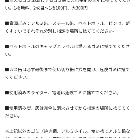
チェックイン
チェックアウト
い。1枚無料、2枚目～1枚100円、大300円
利用人数
■資源ごみ：アルミ缶、スチール缶、ペットボトル、ビンは、軽
くすすいでそれぞれ分別し指定の場所に捨ててください。
検索対象
■ペットボトルのキャップとラベルは燃えるゴミに捨ててくださ
い。
検索
■ガス缶は必ず最後まで使い切り缶に穴を開け、危険ゴミに捨て
てください。
キャンプサイト（
7
件）
■使用済みのライター、電池は危険ゴミに捨ててください。
■使用済み炭、灰は完全に消火させてから指定の場所に捨ててく
ださい。
※上記以外のゴミ（焼き網、アルミホイル、使い捨てアルミ鍋な