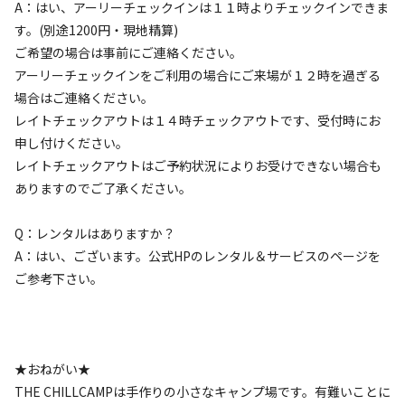
A：はい、アーリーチェックインは１１時よりチェックインできま
す。(別途1200円・現地精算)
ご希望の場合は事前にご連絡ください。
アーリーチェックインをご利用の場合にご来場が１２時を過ぎる
宿泊
区画サイト
場合はご連絡ください。
プライベートサイトHANA
レイトチェックアウトは１４時チェックアウトです、受付時にお
申し付けください。
レイトチェックアウトはご予約状況によりお受けできない場合も
AC電
車両乗り
たき
ペット同
リードフ
花火
喫煙
源
入れ
火
伴
リー
ありますのでご了承ください。
地面
:
定員
:
6名
面積
:
82m²
土
Q：レンタルはありますか？
4,950
料金目安：
円/
泊
A：はい、ございます。公式HPのレンタル＆サービスのページを
※利用日、人数によって変動する場合があります。
ご参考下さい。
詳細・空き確認
★おねがい★
THE CHILLCAMPは手作りの小さなキャンプ場です。有難いことに