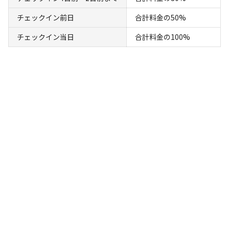
チェックイン前日
合計料金の50%
チェックイン当日
合計料金の100%
宿泊
区画サイト
木かげのテラス
AC電
車両乗り
たき
ペット同
リードフ
花火
喫煙
源
入れ
火
伴
リー
地面
:
定員
:
6名
面積
:
71m²
デッキ
6,435
料金目安：
円/
泊
※利用日、人数によって変動する場合があります。
詳細・空き確認