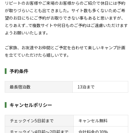
リピートのお客様やご来場のお客様からのご紹介で休日には予約
が取りづらいことも出てきました。サイト数も多くないためご希
望のお日にちにご予約がお取りできない事もあると思いますが、
とりあえず...で複数サイトや何日ものご予約はご遠慮いただけます
ようお願いいたします。
宿泊
区画サイト
プライベートサイトTUKI
ご家族、お友達やお仲間とご予定を合わせて楽しいキャンプ計画
を立てていただけたら嬉しいです。
AC電
車両乗り
たき
ペット同
リードフ
花火
喫煙
源
入れ
火
伴
リー
予約条件
地面
:
定員
:
10名
面積
:
159m²
土
6,435
料金目安：
円/
泊
最長宿泊数
13
泊まで
※利用日、人数によって変動する場合があります。
キャンセルポリシー
詳細・空き確認
チェックイン5日前まで
キャンセル無料
チェックイン4日前〜2日前まで
合計料金の30%