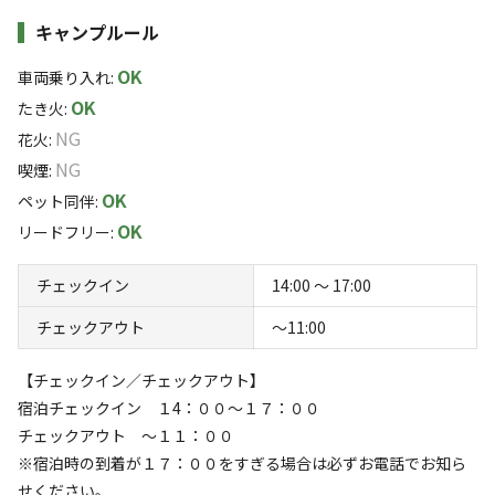
アウトドアが大好きな夫婦２人で始めました。
●電源（1500W）をご利用の場合はチェックイン時にお申し付け
キャンプルール
ください。（１泊５５０円現地精算）
全サイトわんちゃんOKでプライベートサイトは全面柵を
OK
すべて表示する
車両乗り入れ
:
設置しておりますのでノーリードで過ごしていただけるの
OK
たき火
:
で、わんちゃんもオーナーさんもストレスフリーです。
NG
花火
:
また、グループキャンプの方にはプライベートサイト
このキャンプ場の特徴
NG
喫煙
:
TUKIとHANAの間の柵をｈ外してご利用いただけるのでご
OK
ロケーション
ペット同伴
:
好評いただいております。
OK
リードフリー
:
草原
また、キャンプを始めてみようかな...とお思いの方にはレ
チェックイン
14:00 〜 17:00
標高
ンタルもご準備しておりますのでお気軽にお問い合わせく
チェックアウト
〜11:00
ださい。
37m
【チェックイン／チェックアウト】
雰囲気
宿泊チェックイン １4：００〜１７：００
チェックアウト 〜１１：００
まったり
ワイワイ
※宿泊時の到着が１７：００をすぎる場合は必ずお電話でお知ら
落ち着く
にぎやか
せください。