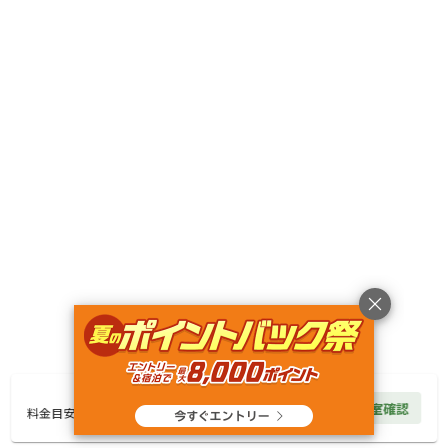
キャンペーン
利用規約
プライバシーポリシー
旅行業約款
旅行条件書
特定商取引法に基づく表記
ヘルプ
運営会社
© Rakuten Group, Inc.
2,475
円/
泊
空室確認
料金見積もり
料金目安
楽天グループ
サービス一覧