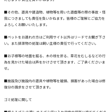
■その他、遊具や建造物、植物等を用いた遊戯等の際の事故・怪
我につきましても責任を負いかねます。皆様のご理解とご協力を
キャンプ場からのお知らせ
よろしくお願いいたします。
2023.5.19
更新
■ペットをお連れの方はご利用サイト以外はリードでお繋ぎ下さ
※入場料現地決済となります。（大人880円・子供、犬550
い。また排泄物の処理は飼い主様の責任で行ってください。
円）

詳しくはキャンプ場までお問合せ下さい。
■お子様等の地面を掘る、木の枝を折る、草花をむしるなどの行
為を見かけた場合は声をかけさせて頂きます、ご了承くださいま
せ。
■施設及び施設内の遊具や植物等を破損、損害があった場合は修
空き状況検索
復分の請求をさせて頂きます。
利用タイプ
ゴミ処理に関して
宿泊
日帰り
■燃えるゴミ:お渡しするゴミ袋に入れ指定の場所に捨ててくださ