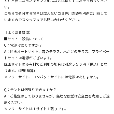
ど）不要になったキャンプ用品などは捨てずにお持ち帰りくださ
い。
宿泊
区画サイト
こちらで処分する場合は燃えないゴミ専用の袋を別途ご用意して
NAKA【区画オートサイト】
いますのでスタッフまでお問い合わせください。
【よくある質問】
AC電
車両乗り
たき
ペット同
リードフ
花火
喫煙
源
入れ
火
伴
リー
■サイト・設備について
地面
:
定員
:
5名
面積
:
80m²
芝生
Q：電源はありますか？
2,475
A：区画オートサイト、森のテラス、木かげのテラス、プライベー
料金目安：
円/
泊
トサイトは電源がございます。
※利用日、人数によって変動する場合があります。
区画サイトのみ有料でご利用の場合は別途５５０円（税込）とな
ります。(現地精算)
詳細・空き確認
※フリーサイト、コンパクトサイトには電源はありません。
Q：テントは何張りできますか？
A：ご指定はしておりませんが、無理な設営は安全面を考慮しご遠
慮ください。
※フリーサイトは１サイト１張りです。