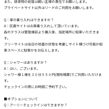
また、排泄物の処理は飼い主様の責任でお願いします。
プライベートサイト以外はリードのご利用をお願いします。
Q：車の乗り入れはできますか？
宿泊
区画サイト
A：区画サイトはお車乗り入れして頂いています。
SAKURA【区画オートサイト】
森のテラスは管理棟前より搬入後、指定場所に駐車いただきま
す。
AC電
車両乗り
たき
ペット同
リードフ
花火
喫煙
源
入れ
火
伴
リー
フリーサイトは当日の地面の状態を考慮しサイト横づけ可能か駐
車スペースに駐車かをお伝えします。
地面
:
定員
:
6名
面積
:
98m²
芝生
3,135
料金目安：
円/
泊
Q：シャワーはありますか？
※利用日、人数によって変動する場合があります。
A：はい、ございます。
シャワー棟１棟を３０分５５０円(現地精算)でご利用いただけま
詳細・空き確認
す。
チェックインの際にお時間ご予約下さい。
■オプションについて
Q：アーリーチェックインはできますか？