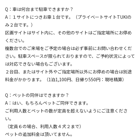
Q：車は何台まで駐車できますか？
A：１サイトにつきお車１台です。（プライベートサイトTUKIの
宿泊
区画サイト
み２台です。）
NEKI【区画オートサイト】
区画サイトはサイト内に、その他のサイトはご指定場所にお停め
ください。
AC電
車両乗り
たき
ペット同
リードフ
複数台でのご来場をご予定の場合は必ず事前にお問い合わせくだ
花火
喫煙
源
入れ
火
伴
リー
さい。駐車スペースが限られておりますので、ご予約状況によって
地面
:
定員
:
6名
面積
:
100m²
芝生
は対応できない場合もございます。
2,885
料金目安：
円/
泊
２台目、またはサイト外やご指定場所以外にお停めの場合は別途
※利用日、人数によって変動する場合があります。
料金がかかります。（1泊1,100円、日帰り550円：現地精算）
詳細・空き確認
Q：ペットの同伴はできますか？
A：はい、もちろんペットご同伴できます。
ご利用人数とペットの数が定員を超えないようにご注意くださ
い。
（定員６の場合、利用人数４犬２まで）
ペットの追加料金は頂いてません。