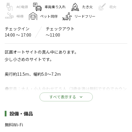
THE CHILL CAMP
AC電源
車両乗り入れ
たき火
花火
〒656-1336
兵庫県
洲本市
五色町上堺２００３－１
喫煙
ペット同伴
リードフリー
THE CHILL CAMP
Googleマップで見る
チェックイン
チェックアウト
14:00 〜 17:00
〜11:00
灰捨て場
水洗トイレ
ゴミ捨て場
給湯設備
区画オートサイトの真ん中にあります。
少し小さめのサイトです。
アスレチック
駐車場
・遊具
奥行約11.5ｍ、幅約5.0～7.2ｍ
売店
コインシャワー
※詳しくは「
キャンプ場情報
」をご確認ください。
●定員：大人・小人合わせて５人（3歳未満は無料ですのでカウン
トに入れないでください。）※入場料現地決済となります。（大
すべて表示する
淡路島にある小さな手作りキャンプ場
人880円・子供、犬550円）
●お車はサイト内にお停めください。（１台のみ）駐車スペース
施設詳細
設備・備品
THE CHILLCAMPは２０２０年にオープンした小さな手作
がないため複数台で来られる場合は必ずお問い合わせください。
りのキャンプ場です。
無料Wi-Fi
ご予約状況によりご希望に添えない場合もございます。