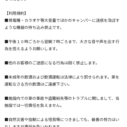
利用者層
【利用規約】
ソロ
カップル
グループ
ファミリー
■発電機・カラオケ等大音量でほかのキャンパーに迷惑を及ぼす
10
%
30
%
25
%
35
%
ような機器の持ち込み禁止です。
特徴タグ
■午後１０時ごろから翌朝７時ごろまで、大きな音や声を出す行
為を控えるようお願いします。
#
アスレチック・遊具
#
初心者歓迎
#
カップルにおすすめ
#
手ぶらキャンプ
#
ファミリーにおすすめ
#
農業体験
■他のお客様のご迷惑になる行為は固く禁止します。
#
グループにおすすめ
#
レンタルあり
#
ソロにおすすめ
#
天体観測
#
星空撮影
#
携帯電波あり
#
無料Wi-Fi
■未成年の飲酒および飲酒運転は法律により罰せられます。車を
運転なさる方の飲酒はご遠慮下さい。
キャンペーン
■施設内での車の事故や盗難紛失等のトラブルに関しまして、当
施設では一切責任を負えません。
■自然災害や虫獣による怪我等につきましても、最善の努力はい
たしますが責任を負いかねます。