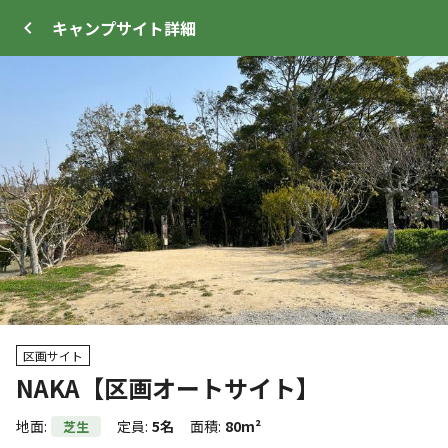
キャンプサイト
詳細
ログイン
メニュー
+
4
トップ
サイト・宿泊施設
キャンプ場情報
区画サイト
NAKA【区画オートサイト】
WEB予約可能
キャンプサイト
地面
:
定員
:
5名
面積
:
80m²
芝生
44
人