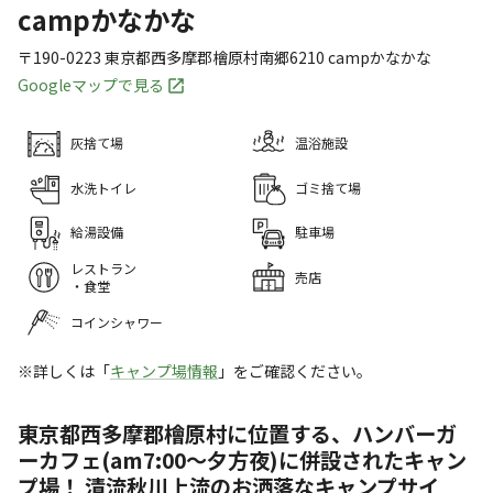
campかなかな
〒190-0223
東京都
西多摩郡
檜原村南郷6210
campかなかな
Googleマップで見る
灰捨て場
温浴施設
水洗トイレ
ゴミ捨て場
給湯設備
駐車場
レストラン
売店
・食堂
コインシャワー
※詳しくは「
キャンプ場情報
」をご確認ください。
東京都西多摩郡檜原村に位置する、ハンバーガ
ーカフェ(am7:00〜夕方夜)に併設されたキャン
プ場！ 清流秋川上流のお洒落なキャンプサイ