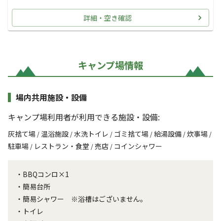
詳細・空き確認
キャンプ場情報
場内共用施設・設備
キャンプ場利用者が利用できる施設・設備:
灰捨て場
温浴施設
水洗トイレ
ゴミ捨て場
給湯設備
炊事場
/
/
/
/
/
/
駐車場
レストラン・食堂
売店
コインシャワー
/
/
/
・BBQコンロ×1
・簡易台所
・簡易シャワー ※浴槽はございません。
・トイレ