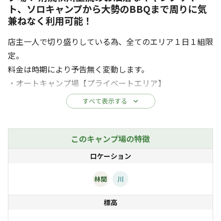
ト、ソロキャンプから大勢のBBQまで周りに気
兼ねなく利用可能！
店主一人で切り盛りしている為、全てのエリア１日１組限
定。
料金は時期により予告無く変動します。
・オートキャンプ場【プライベートエリア】
・トレーラーハウス＆デッキ【AIRSTREAM】
すべて表示する
・【玄人向け】リバーサイドキャンプ
・【露天風呂付き客室】タイニーハウス＆テラス
このキャンプ場の特徴
トレーラーハウス・タイニーハウスなど、オートキャンプ
ロケーション
からコテージグランピングまで。露天風呂付き客室あり。
林間
川
（モデルコース)
標高
あきる野(日の出)IC→いなげやで薪・BBQ等食材・お酒調
達（→松村精肉店で秋川牛BBQセット購入）→かなかな