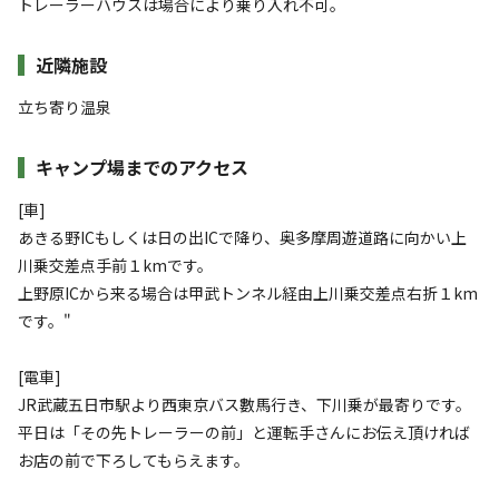
トレーラーハウスは場合により乗り入れ不可。
近隣施設
立ち寄り温泉
キャンプ場までのアクセス
[車]
あきる野ICもしくは日の出ICで降り、奥多摩周遊道路に向かい上
川乗交差点手前１kmです。
上野原ICから来る場合は甲武トンネル経由上川乗交差点右折１km
です。"
[電車]
JR武蔵五日市駅より西東京バス數馬行き、下川乗が最寄りです。
平日は「その先トレーラーの前」と運転手さんにお伝え頂ければ
お店の前で下ろしてもらえます。