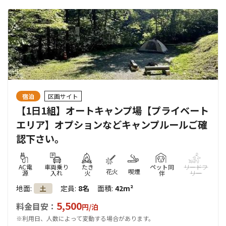
宿泊
区画サイト
【1日1組】オートキャンプ場【プライベート
エリア】オプションなどキャンプルールご確
認下さい。
AC電
車両乗り
たき
ペット同
リードフ
花火
喫煙
源
入れ
火
伴
リー
地面
:
定員
:
8名
面積
:
42m²
土
5,500
料金目安：
円/
泊
※利用日、人数によって変動する場合があります。