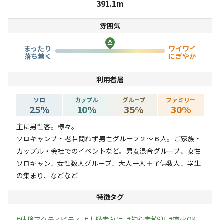
391.1m
到着＆設営(カフェで一息ついても良し)→数馬の湯(18時
雰囲気
まで?要確認)→BBQ→就寝→カフェで朝食→観光→帰宅）
まったり
ワイワイ
スウェーデントーチあり。
落ち着く
にぎやか
夏場は川で遊ぶのがお勧めです。是非水着をご持参下さ
利用者層
い。 浅瀬から腰までの深さのある岩肌の綺麗な滝は、迫
力があり綺麗です。
ソロ
カップル
グループ
ファミリー
25
%
10
%
35
%
30
%
冬場は水道管が凍る為、トイレ風呂シャワーを含む全ての
水道管が使用出来ない場合があります。予約する前に都度
主に男性客。様々。
ご確認ください。 山の中にポツンとあるので、買い出し
ソロキャンプ・老若問わず男性グループ２〜６人。ご家族・
をしてから来てください。近くに日帰り温泉あり。
カップル・会社でのイベントなど。男女混合グループ、女性
ソロキャン、女性数人グループ、大人一人＋子供数人、学生
の集まり、などなど
特徴タグ
#
体験アクティビティ
#
上級者向け
#
初心者歓迎
#
直火OK