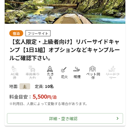
宿泊
フリーサイト
【玄人限定・上級者向け】リバーサイドキャ
ンプ【1日1組】オプションなどキャンプルー
ルご確認下さい。
AC電
車両乗り
たき
ペット同
リードフ
花火
喫煙
源
入れ
火
伴
リー
地面
:
定員
:
10名
土
5,500
料金目安：
円/
泊
※利用日、人数によって変動する場合があります。
詳細・空き確認