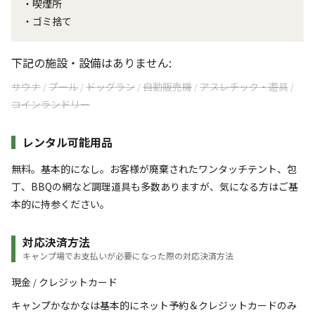
・喫煙所
・ゴミ捨て
下記の施設・設備はありません:
サウナ
プール
ドッグラン
自動販売機
アスレチック・遊具
/
/
/
/
/
コインランドリー
レンタル可能用品
無料。基本的になし。お客様が廃棄されたワンタッチテント、包
丁、BBQの網など調理道具も多数ありますが、気になる方はご基
本的に持参ください。
対応決済方法
キャンプ場でお支払いが必要になった際の対応決済方法
現金
クレジットカード
/
キャンプかなかなは基本的にネット予約＆クレジットカードのみ