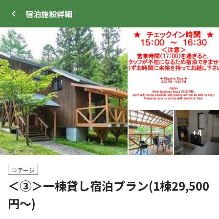
宿泊施設
詳細
ログイン
メニュー
+
+
4
4
プ
サイト・宿泊施設
クチコミ
キャンプ場情報
コテージ
＜③＞一棟貸し宿泊プラン(1棟29,500
クーポン利用可
円～)
WEB予約可能
宿泊施設
92
人