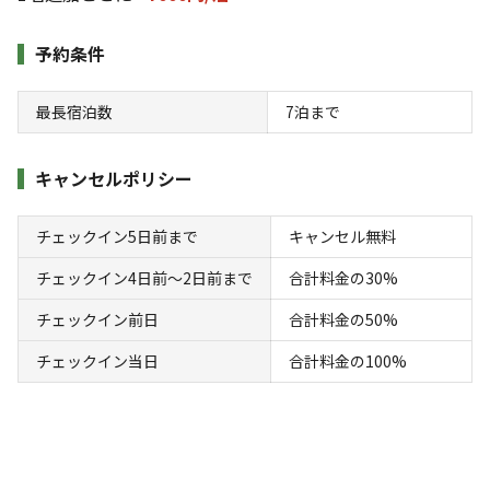
予約条件
検索
最長宿泊数
7
泊まで
宿泊施設（
6
件）
キャンセルポリシー
チェックイン5日前まで
キャンセル無料
チェックイン4日前〜2日前まで
合計料金の30%
チェックイン前日
合計料金の50%
チェックイン当日
合計料金の100%
宿泊
コテージ
＜①＞ 一棟貸し宿泊プラン(1棟21,000円～)
AC電
車両乗り
たき
ペット同
リードフ