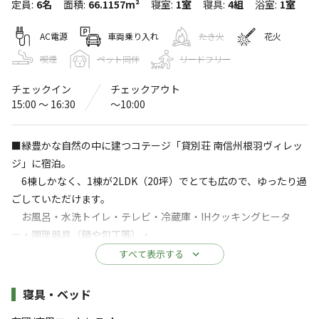
定員
:
6名
面積
:
66.1157m²
寝室
:
1室
寝具
:
4組
浴室
:
1室
貸別荘 南信州根羽ヴィレッジ（旧ファ
ームイン根羽）
AC電源
車両乗り入れ
たき火
花火
喫煙
ペット同伴
リードフリー
4.5
（
4
件）
〒395-0701
長野県
下伊那郡
根羽村4918−1
チェックイン
チェックアウト
貸別荘 南信州根羽ヴィレッジ（旧ファームイン根羽）※森の駅ネ
15:00 〜 16:30
〜10:00
バーランド内
Googleマップで見る
■緑豊かな自然の中に建つコテージ「貸別荘 南信州根羽ヴィレッ
ジ」に宿泊。
水洗トイレ
ゴミ捨て場
6棟しかなく、1棟が2LDK（20坪）でとても広ので、ゆったり過
レストラン
ごしていただけます。
駐車場
・食堂
お風呂・水洗トイレ・テレビ・冷蔵庫・IHクッキングヒータ
売店
自動販売機
ー・調理器具（鍋や包丁等）・
食器類・暖房設備など完備しており、ご自宅のように快適にリ
すべて表示する
※詳しくは「
キャンプ場情報
」をご確認ください。
ラックスしてくつろげます。
ホテルや旅館などの一般的な宿泊施設では味わえない、安心・
施設詳細
寝具・ベッド
緑豊かな自然の中に建つコテージ「貸別荘 南信
完全のプライベート空間が楽しめる
州根羽ヴィレッジ」に宿泊。6棟しかなく、1棟