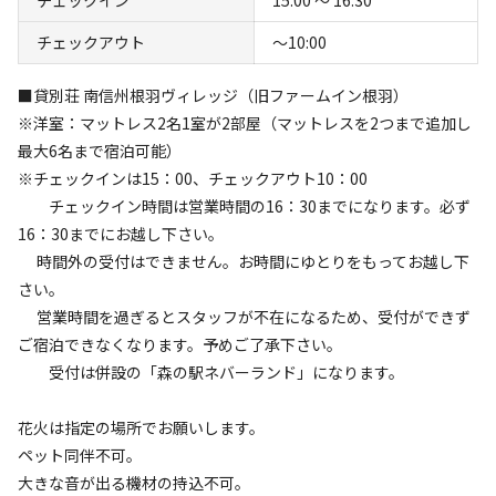
※調味料、洗面用具、パジャマなどの日用品は各自でご用
#
グループにおすすめ
#
携帯電波あり
チェックアウト
〜10:00
意下さい。
クチコミ
■貸別荘 南信州根羽ヴィレッジ（旧ファームイン根羽）
総合評価
※洋室：マットレス2名1室が2部屋（マットレスを2つまで追加し
4.5
最大6名まで宿泊可能）
※チェックインは15：00、チェックアウト10：00
チェックイン時間は営業時間の16：30までになります。必ず
16：30までにお越し下さい。
アクセス
自然・環境
4.0
4.8
時間外の受付はできません。お時間にゆとりをもってお越し下
さい。
営業時間を過ぎるとスタッフが不在になるため、受付ができず
ご宿泊できなくなります。予めご了承下さい。
受付は併設の「森の駅ネバーランド」になります。
設備
管理
4.3
4.8
花火は指定の場所でお願いします。
ペット同伴不可。
クチコミ（
4
件）を見る
大きな音が出る機材の持込不可。