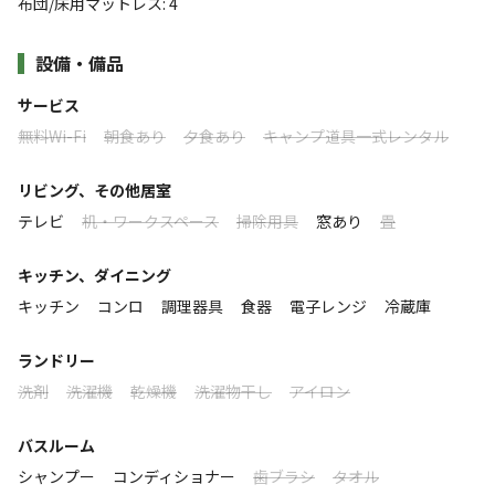
布団/床用マットレス
:
4
貸別荘をこの機会にぜひお楽しみ下さい。
が2LDK(20坪)でとても広いので、ゆったり過ご
していただけます。 お風呂・水洗トイレ・テレ
設備・備品
※レンタル備品あり（要予約）
ビ・冷蔵庫・IHヒーター・調理器具(鍋や包丁
コンロ（網＆炭用火バサミ付き） 660円、食材用トング 110円
等)・食器類・暖房設備など完備しており、ご自
サービス
※販売あり（要予約）
宅のように快適にリラックスしてくつろげます。
無料Wi-Fi
朝食あり
夕食あり
キャンプ道具一式レンタル
着火剤（2個） 330円
・炭の購入をご希望の場合は、当日受付時にお伝え下さい
※4名1室(洋室:マットレス2名1室が2部屋) 最大6名まで宿
リビング、その他居室
泊可能
テレビ
机・ワークスペース
掃除用具
窓あり
畳
※添い寝のお子様（0歳～未就学児）はマットレス1つにつき1名様
※チェックインは15:00、チェックアウト10:00
まで。
受付は併設の「森の駅ネバーランド」の売店になります
キッチン、ダイニング
※4月・5月・10月・11月は、暖房費が一棟につき別途1,500円か
●チェックインの受付時間は16:30までになります。必ず
キッチン
コンロ
調理器具
食器
電子レンジ
冷蔵庫
かります。
すべて表示する
16:30までにお越し下さい。
ランドリー
営業時間(17：00)を過ぎるとスタッフが不在になり、受付
洗剤
洗濯機
乾燥機
洗濯物干し
アイロン
ができず宿泊できなくなります。必ず時間に余裕を持って
このキャンプ場の特徴
お越し下さい。
ロケーション
バスルーム
シャンプー
コンディショナー
歯ブラシ
タオル
＜設備＞
林間