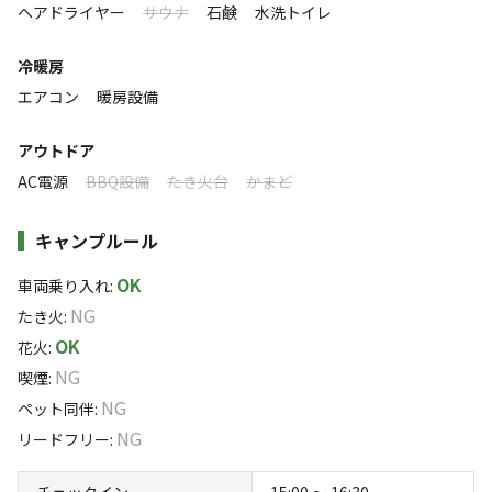
ヘアドライヤー
サウナ
石鹸
水洗トイレ
●キッチン
標高
IHクッキングヒーター、冷蔵庫、電子ポット、電子
冷暖房
レンジ、炊飯器、食器類
968.7m
エアコン
暖房設備
雰囲気
●調理道具
アウトドア
包丁、まな板、片手鍋、フライパン、ザル、ボール、
AC電源
BBQ設備
たき火台
かまど
まったり
ワイワイ
お玉、ピーラー、キッチンばさみ、コルク栓抜き、パン切
落ち着く
にぎやか
り包丁
キャンプルール
利用者層
OK
車両乗り入れ
:
●その他
ソロ
カップル
グループ
ファミリー
NG
たき火
:
0
%
10
%
40
%
50
%
テレビ、トイレ（水洗）、風呂（リンスインシャンプ
OK
花火
:
ーやボディーソープあり）、ドライヤー、フェイスタオ
小さなお子様がいても隣に気兼ねなく宿泊できますので、フ
NG
喫煙
:
ル、バスタオル、枕カバー、布団シーツ
ァミリー層に多くご利用いただいております
NG
ペット同伴
:
NG
リードフリー
:
特徴タグ
※食材の持ち込みは自由です。部屋のキッチンで料理も楽
しめます。
#
カップルにおすすめ
#
ファミリーにおすすめ
チェックイン
15:00 〜 16:30