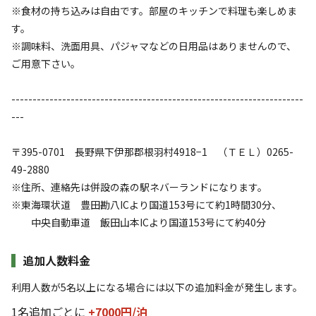
※営業時間(17：00)を過ぎるとスタッフが不在になり、受付
※食材の持ち込みは自由です。部屋のキッチンで料理も楽しめま
ができず宿泊できなくなります。必ず時間に余裕を持ってお
す。
越し下さい。

※調味料、洗面用具、パジャマなどの日用品はありませんので、
ご用意下さい。
---------------------------------------------------------------------
---
空き状況検索
〒395-0701 長野県下伊那郡根羽村4918−1 （ＴＥＬ）0265-
49-2880
※住所、連絡先は併設の森の駅ネバーランドになります。
利用タイプ
※東海環状道 豊田勘八ICより国道153号にて約1時間30分、
宿泊
日帰り
中央自動車道 飯田山本ICより国道153号にて約40分
チェックイン
チェックアウト
追加人数料金
利用人数
利用人数が5名以上になる場合には以下の追加料金が発生します。
1名追加ごとに
+7000円/
泊
検索対象