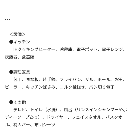
---------------------------------------------------------------------
キャンペーン
---
＜設備＞
●キッチン
IHクッキングヒーター、冷蔵庫、電子ポット、電子レンジ、
炊飯器、食器類
●調理道具
キャンプ場からのお知らせ
包丁、まな板、片手鍋、フライパン、ザル、ボール、お玉、
2026.3.30
更新
ピーラー、キッチンばさみ、コルク栓抜き、パン切り包丁
6棟しかないので、ゆっくりと周りを気にせず宿泊していた
●その他
だけます！

テレビ、トイレ（水洗）、風呂（リンスインシャンプーやボ
一棟当たりの料金なので、人数が多いほどお得に泊まれま
ディーソープあり）、ドライヤー、フェイスタオル、バスタオ
す！

ル、枕カバー、布団シーツ
※チェックイン時間が15：00～16：30となります。
