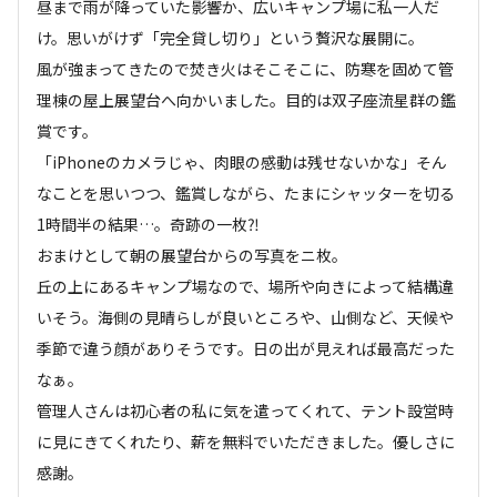
昼まで雨が降っていた影響か、広いキャンプ場に私一人だ
け。思いがけず「完全貸し切り」という贅沢な展開に。

風が強まってきたので焚き火はそこそこに、防寒を固めて管
理棟の屋上展望台へ向かいました。目的は双子座流星群の鑑
賞です。

「iPhoneのカメラじゃ、肉眼の感動は残せないかな」そん
なことを思いつつ、鑑賞しながら、たまにシャッターを切る
1時間半の結果…。奇跡の一枚⁈

おまけとして朝の展望台からの写真をニ枚。

丘の上にあるキャンプ場なので、場所や向きによって結構違
いそう。海側の見晴らしが良いところや、山側など、天候や
季節で違う顔がありそうです。日の出が見えれば最高だった
なぁ。

管理人さんは初心者の私に気を遣ってくれて、テント設営時
に見にきてくれたり、薪を無料でいただきました。優しさに
感謝。