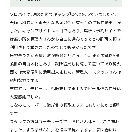
ソロバイク2泊の計画でキャンプ場へと思っていましたが、
天候は風強い・雨天となる可能性が有ったので軽自動車しま
した。キャンプサイトは平日でもあり、場所は予約サイトで
は無い所を管理人さんから自由に選んでｏｋとの許可を頂き
利用させて戴きましたのでとても良かったです。

展望テラスから駿河湾が綺麗に見えました。また広葉樹や針
葉樹の自由木材もあり、裁断器具も付随して置いてあり焚火
面では大変便利に活用出来ました。管理人・スタッフさんは
親切な方ですよ。

売店では「缶ビール」も販売してますのでビール通の自分は
大変感謝でした。

ちなみにスーパーも海岸側の稲取エリアに有りなにかと便利
です。

スタッフの方はユーチューブで「おじさん休日...（ここ忘れ
ました、すみません）」を検索で見れますよ。次回春には