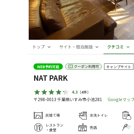
トップ
サイト・宿泊施設
クチコミ
クーポン利用可
WEB予約可能
キャンプサイト
NAT PARK
4.3
（
4
件）
〒298-0013
千葉県
いすみ市
小池281
Googleマ
灰捨て場
水洗トイレ
レストラン
売店
・食堂