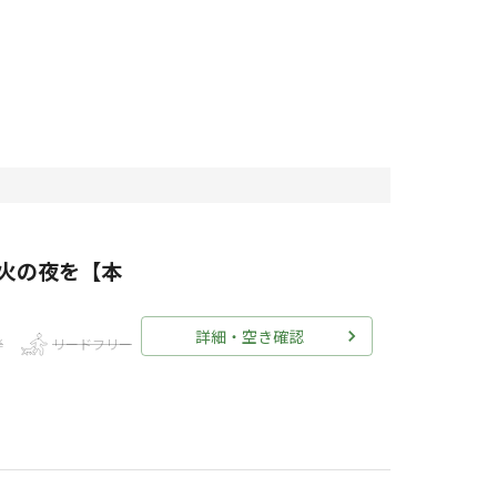
き火の夜を【本
詳細・空き確認
伴
リードフリー