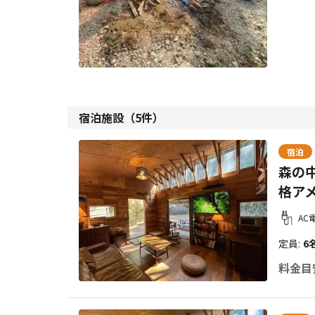
宿泊施設（
5
件）
宿泊
森の中
格ア
AC
定員
:
6
料金目