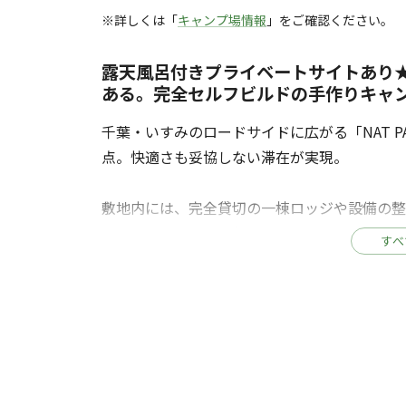
※詳しくは「
キャンプ場情報
」をご確認ください。
露天風呂付きプライベートサイトあり
ある。完全セルフビルドの手作りキャ
千葉・いすみのロードサイドに広がる「NAT 
点。快適さも妥協しない滞在が実現。
敷地内には、完全貸切の一棟ロッジや設備の整
ているため、周囲を気にせずプライベートな時
すべ
人気のロッジには露天風呂を完備。外の空気を
別な体験です。
各サイトにはBBQグリルを備え、炭は売店で
火での焚き火も可能です。