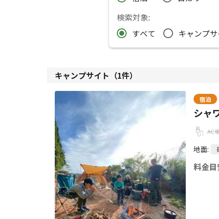
検索対象:
すべて
キャンプサ
キャンプサイト（
1
件）
宿泊
シャワ
AC
地面
:
料金目