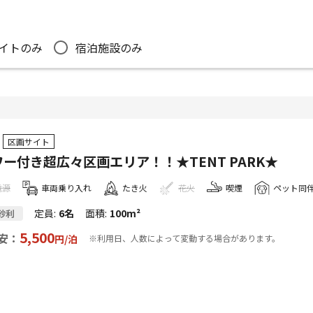
イトのみ
宿泊施設のみ
区画サイト
ー付き超広々区画エリア！！★TENT PARK★
電源
車両乗り入れ
たき火
花火
喫煙
ペット同
定員
:
6名
面積
:
100m²
砂利
5,500
安：
円/
泊
※利用日、人数によって変動する場合があります。