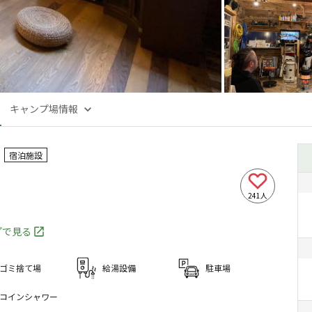
キャンプ場情報
宿泊施設
241
人
ップで見る
ゴミ捨て場
給湯設備
駐車場
コインシャワー