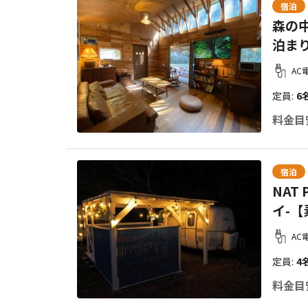
宿泊
森の中
泊ま
AC
定員
:
6
料金目
宿泊
NAT
イ-
AC
定員
:
4
料金目