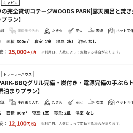
キャビン
の完全貸切コテージWOODS PARK|露天風呂と焚
りプラン】
電源
車両乗り入れ
たき火
花火
喫煙
ペット同
名
面積
:
300m²
寝室
:
1室
寝具
:
2組
浴室
:
なし
25,000
安：
円/
泊
※利用日、人数によって変動する場合があります。
トレーラーハウス
 PARK-BBQグリル完備・炭付き・電源完備の手ぶ
【素泊まりプラン】
電源
車両乗り入れ
たき火
花火
喫煙
ペット同
名
面積
:
80m²
寝室
:
1室
寝具
:
2組
浴室
:
なし
12,100
安：
円/
泊
※利用日、人数によって変動する場合があります。