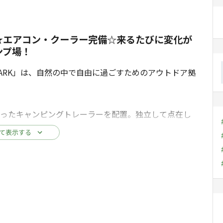
★エアコン・クーラー完備☆来るたびに変化が
ンプ場！
PARK」は、自然の中で自由に過ごすためのアウトドア拠
ったキャンピングトレーラーを配置。独立して点在し
間を過ごせます。
て表示する
感じながら湯に浸かる時間は、この場所ならではの特
購入可能。気軽にアウトドアディナーが楽しめます。直