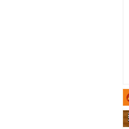
、寝具を完備し、季節を問わず快適に滞在可能。テント
て自由に過ごせます。
があり、本格的なBBQプランも用意。手ぶらでもアウ
、カップルやソロにもおすすめ。
トドアステイを、NAT PARKでお楽しみ下さい。
キ