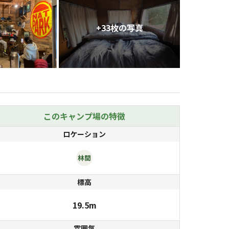
+
33
枚の写真
このキャンプ場の特徴
ロケーション
林間
標高
19.5m
雰囲気