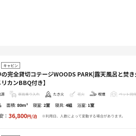
キャビン
の完全貸切コテージWOODS PARK|露天風呂と焚
メリカンBBQ付き】
電源
車両乗り入れ
たき火
花火
喫煙
ペット同
名
面積
:
80m²
寝室
:
2室
寝具
:
4組
浴室
:
1室
36,800
安：
円/
泊
※利用日、人数によって変動する場合があります。