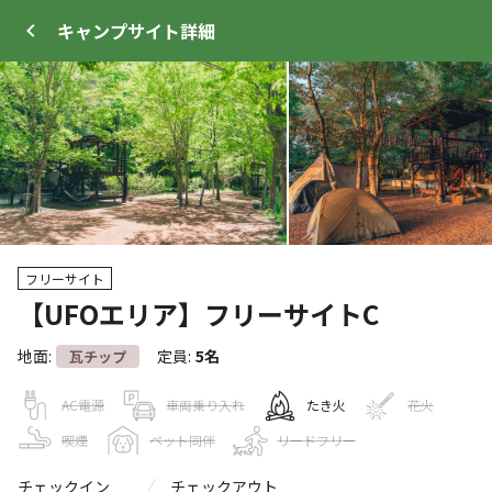
キャンプサイト
詳細
ログイン
メニュー
フリーサイト
+
15
【UFOエリア】フリーサイトC
地面
:
定員
:
5名
瓦チップ
トップ
サイト・宿泊施設
クチコミ
キャンプ場
AC電源
車両乗り入れ
たき火
花火
喫煙
ペット同伴
リードフリー
クーポン利用可
WEB予約可能
キャンプサイト
498
人
宿泊施設
チェックイン
チェックアウト