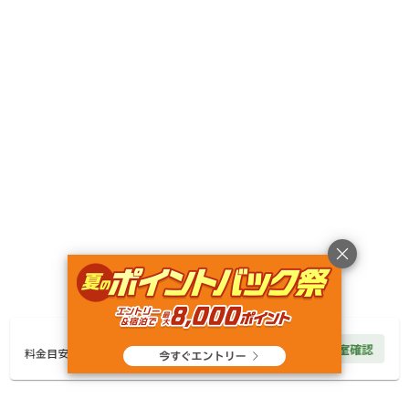
宿泊
区画サイト
【古墳エリア】K4ソロキャンプ
AC電
車両乗り
たき
ペット同
リードフ
花火
喫煙
源
入れ
火
伴
リー
地面
:
定員
:
1名
面積
:
9m²
砂利
5,000
料金目安：
円/
泊
※利用日、人数によって変動する場合があります。
詳細・空き確認
7,000
円/
泊
空室確認
料金見積もり
料金目安