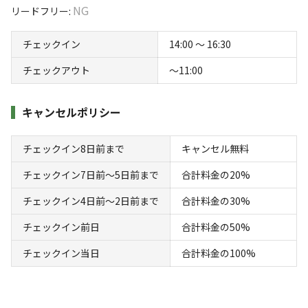
（ドライヤー可）あり。水道水は飲用可能です。
Mahora稲穂山は、ひと山丸ごと使った自然公園です。
NG
リードフリー
:
キャンプエリアが3つに分かれていてお好きなエリアでキ
【注意点】
チェックイン
14:00 〜 16:30
ャンプをお楽しみいただけます。
東屋での火気使用は不可。
運が良ければ山の展望エリアから雲海を眺めることもでき
1月〜3月は凍結防止のためシャワー利用不可。
チェックアウト
〜11:00
ます！
7・8月以外は中学生以上限定。
すべて表示する
1サイト予約時は「テント1張り＋タープ1つ」まで。
キャンセルポリシー
コンパクトでプライベート感が高く、自然の中でユニークなキャ
敷地内にある森の美術館でアート鑑賞、里カフェで玄米菜
ンプ体験ができるスポットです。
食のごはん、チルチルマサルキッチンで秩父のジビエ料理
このキャンプ場の特徴
チェックイン8日前まで
キャンセル無料
もお楽しみいただけます♪
ロケーション
チェックイン7日前〜5日前まで
合計料金の20%
【UFOエリア】
チェックイン4日前〜2日前まで
合計料金の30%
林間
東屋やブランコ、ハンモックなどがあり、大人の遊び場的
チェックイン前日
合計料金の50%
標高
フリーサイトエリア。
チェックイン当日
合計料金の100%
あまり広くないため、数人で貸切で使用するのもおすす
238.2m
め！
雰囲気
【美術館エリア】