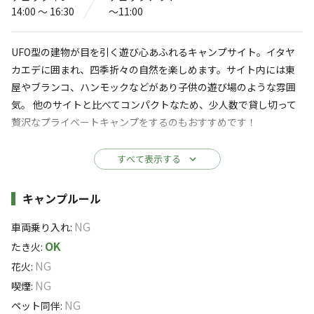
秩父の絶景キャンプ場 Mahora稲穂
14:00 〜 16:30
〜11:00
山
UFO型の建物が目を引く遊び心あふれるキャンプサイト。イタヤ
4.6
（
38
件）
カエデに囲まれ、四季折々の自然を楽しめます。サイト内には東
〒369-1412
埼玉県
秩父郡
皆野町皆野4048-1
屋やブランコ、ハンモックなどがあり子供の遊び場のような雰囲
Googleマップで見る
気。 他のサイトと比べてコンパクトなため、少人数で貸し切って
贅沢なプライベートキャンプをするのもおすすめです！
灰捨て場
ドッグラン
【基本情報】
すべて表示する
水洗トイレ
駐車場
サイズ： 横38m×縦10m（UFO建物から景色側までは9m）
レストラン
特徴： 東屋、ブランコ、ハンモックを備えたコンパクトな空間。
施設詳細
売店
キャンプルール
・食堂
瓦チップ敷きで水はけも良好です。
コインシャワー
NG
車両乗り入れ
:
【利用形態】
OK
たき火
:
※詳しくは「
キャンプ場情報
」をご確認ください。
フリーサイト： 好きな場所に設営可能（早い者勝ち）。少人数の
NG
花火
:
貸切時は車の乗り入れも可能です。
NG
喫煙
:
自然を味わう大人のキャンプ場
設備： 炊事場、灰置場、トイレ完備。徒歩圏内に無料シャワー
NG
ペット同伴
: