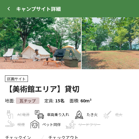
キャンプサイト
詳細
ログイン
メニュー
区画サイト
+
15
【美術館エリア】貸切
地面
:
定員
:
15名
面積
:
60m²
瓦チップ
トップ
サイト・宿泊施設
クチコミ
キャンプ場
AC電源
車両乗り入れ
たき火
花火
喫煙
ペット同伴
リードフリー
クーポン利用可
WEB予約可能
キャンプサイト
498
人
宿泊施設
チェックイン
チェックアウト