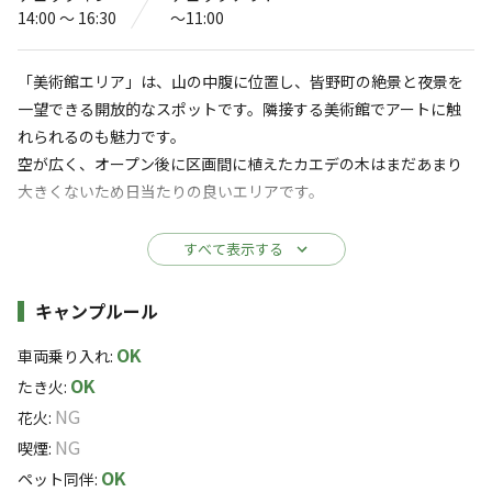
秩父の絶景キャンプ場 Mahora稲穂
14:00 〜 16:30
〜11:00
山
「美術館エリア」は、山の中腹に位置し、皆野町の絶景と夜景を
4.6
（
38
件）
一望できる開放的なスポットです。隣接する美術館でアートに触
〒369-1412
埼玉県
秩父郡
皆野町皆野4048-1
れられるのも魅力です。
Googleマップで見る
空が広く、オープン後に区画間に植えたカエデの木はまだあまり
大きくないため日当たりの良いエリアです。
灰捨て場
ドッグラン
【基本情報】
すべて表示する
水洗トイレ
駐車場
特徴： 景色に沿って弧を描く5つのオートサイトがあり、車を横付
レストラン
け可能。日当たりが良く、瓦チップ敷きで水はけも良好です。
施設詳細
売店
キャンプルール
・食堂
設備： 炊事場、灰置場、トイレ（ウォシュレット付あり）、無料
コインシャワー
OK
シャワー2台を完備。水道水は飲用可能です。
車両乗り入れ
:
OK
たき火
:
※詳しくは「
キャンプ場情報
」をご確認ください。
【利用形態】
NG
花火
:
オートサイト： 設営しやすく、シャワーへのアクセスも良好。
NG
喫煙
:
自然を味わう大人のキャンプ場
エリア貸切： 仲間内でのグループキャンプに最適。貸切時は年齢
OK
ペット同伴
: