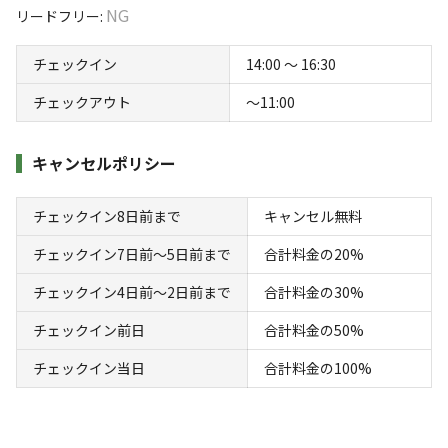
制限が解除され、テント・タープの数も自由です。
Mahora稲穂山は、ひと山丸ごと使った自然公園です。
NG
リードフリー
:
キャンプエリアが3つに分かれていてお好きなエリアでキ
【注意点】
チェックイン
14:00 〜 16:30
ャンプをお楽しみいただけます。
1月〜3月は凍結防止のためシャワー利用不可。
運が良ければ山の展望エリアから雲海を眺めることもでき
貸切の基本人数は15名まで（16名以上は追加料金1,000円／
チェックアウト
〜11:00
ます！
人）。
すべて表示する
キャンセルポリシー
敷地内にある森の美術館でアート鑑賞、里カフェで玄米菜
食のごはん、チルチルマサルキッチンで秩父のジビエ料理
このキャンプ場の特徴
チェックイン8日前まで
キャンセル無料
もお楽しみいただけます♪
ロケーション
チェックイン7日前〜5日前まで
合計料金の20%
【UFOエリア】
チェックイン4日前〜2日前まで
合計料金の30%
林間
東屋やブランコ、ハンモックなどがあり、大人の遊び場的
チェックイン前日
合計料金の50%
標高
フリーサイトエリア。
チェックイン当日
合計料金の100%
あまり広くないため、数人で貸切で使用するのもおすす
238.2m
め！
雰囲気
【美術館エリア】