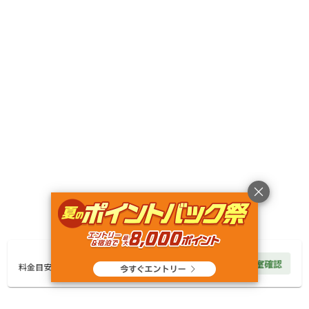
宿泊
区画サイト
【古墳エリア】K4ソロキャンプ
AC電
車両乗り
たき
ペット同
リードフ
花火
喫煙
源
入れ
火
伴
リー
地面
:
定員
:
1名
面積
:
9m²
砂利
5,000
料金目安：
円/
泊
※利用日、人数によって変動する場合があります。
詳細・空き確認
25,000
円/
泊
空室確認
料金見積もり
料金目安