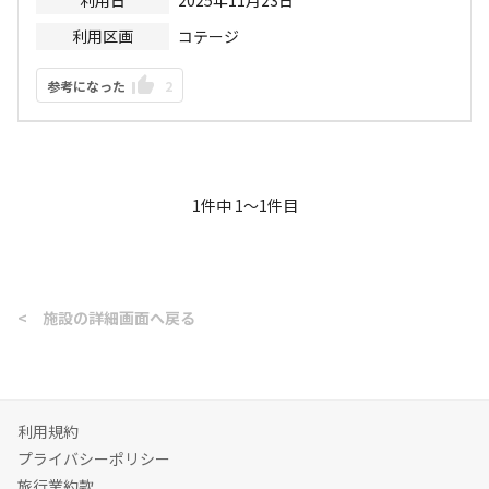
利用日
2025年11月23日
利用区画
コテージ
参考になった
2
1
件中
1
〜
1
件目
<
施設の詳細画面へ戻る
利用規約
プライバシーポリシー
旅行業約款