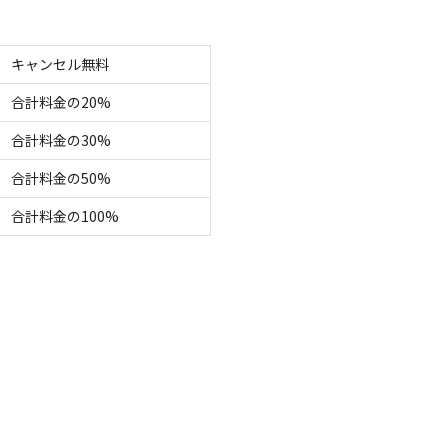
さい。ご理解・ご協力のほどよろしくお願い申し上げ
キャンセル無料
Cから約10分
合計料金の20%
合計料金の30%
合計料金の50%
合計料金の100%
キ