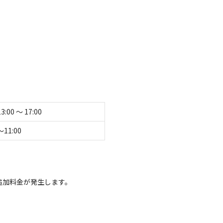
ごす癒しの時間を。
谷の丘陵に位置するキャンプ場。
を変える大自然の中で癒されます。
13:00 〜 17:00
た贅沢な時間を過ごすことができます。
て表示する
〜11:00
テージ・キャビンなどの宿泊施設があります。
ーズに応えることができる「那須たかはらオートキャン
追加料金が発生します。
貸切家族風呂をご利用いただくことがございます。