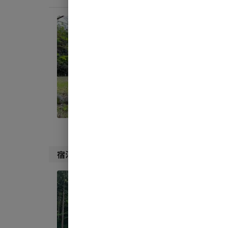
宿泊
オー
AC
地面
:
料金目
宿泊施設（
3
件）
宿泊
ウッ
AC