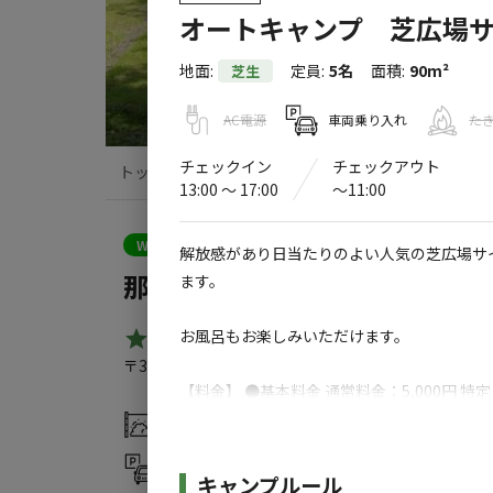
オートキャンプ 芝広場
地面
:
定員
:
5名
面積
:
90m²
芝生
AC電源
車両乗り入れ
た
チェックイン
チェックアウト
トップ
サイト・宿泊施設
クチコミ
13:00 〜 17:00
〜11:00
クーポン利用可
WEB予約可能
キャンプサイト
解放感があり日当たりのよい人気の芝広場サ
那須たかはらオートキャンプ場
ます。
お風呂もお楽しみいただけます。
5.0
（
5
件）
〒329-2811
栃木県
那須塩原市
下田野２６８−５
那須
【料金】 ●基本料金 通常料金：5,000円 特定
※カレンダーをご確認ください。
灰捨て場
温浴施設
駐車場
売店
●施設利用管理費 １人１泊：1,200円
施設詳細
キャンプルール