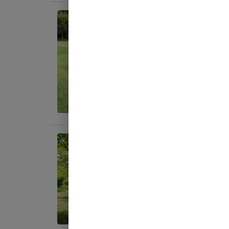
宿泊
オー
AC
地面
:
料金目
宿泊
オー
AC
地面
:
料金目