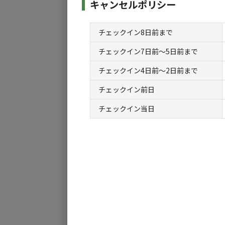
キャンセルポリシー
詳細は「場内共有施設・設備」欄をご確認くだ
ます。
チェックイン8日前まで
交通アクセス：東北自動車道、西那須野・塩原I
チェックイン7日前〜5日前まで
チェックイン4日前〜2日前まで
チェックイン前日
チェックイン当日