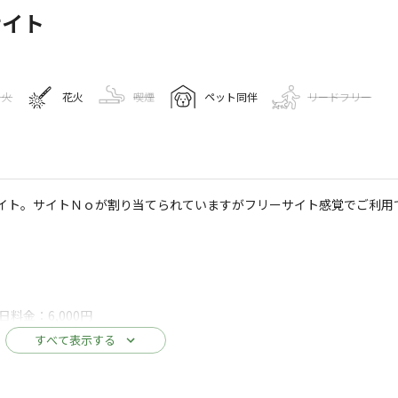
サイト
き火
花火
喫煙
ペット同伴
リードフリー
キャンプ場情報
宿泊施設
イト。サイトＮｏが割り当てられていますがフリーサイト感覚でご利用
257
人
たかはらオートキャンプ場
Googleマップで見る
日料金：6,000円
すべて表示する
水洗トイレ
ゴミ捨て場
給湯設備
自動販売機