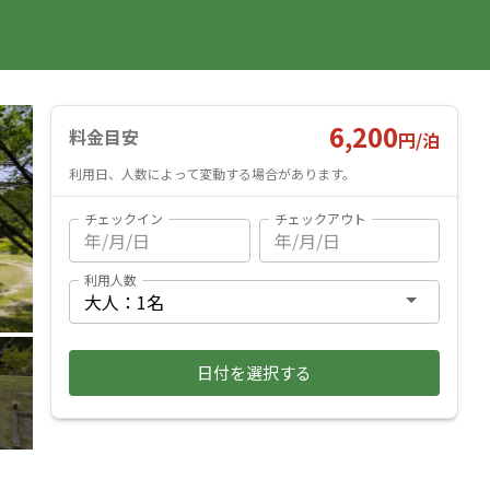
国内旅行
海外旅行
レンタカー
遊び・体験
旅行ガイド
お気に入り
予約確認
ヘルプ
ログイン
料金見積もり
6,200
料金目安
円/
泊
利用日、人数によって変動する場合があります。
チェックイン
チェックアウト
利用人数
日付を選択する