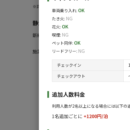
※詳しくは「
キャンプ場情報
」をご確認ください。
●入浴料 無料
OK
車両乗り入れ
:
NG
たき火
:
静かな雰囲気に包まれて、ゆったり過
●ペット料金
OK
花火
:
１匹１泊 500円
NG
新緑、紅葉の美しさで知られる塩原温泉箒川渓
喫煙
:
※現地精算となります。
OK
ペット同伴
:
NG
施設内には露天風呂があり、季節ごとに表情
リードフリー
:
チェックイン
夜には星空がきれいに見え、都会の喧騒から離れ
すべ
チェックアウト
広々とした敷地には、オートキャンプサイトとコ
追加人数料金
キャンプ初心者からベテランまで、様々なニ
利用人数が2名以上になる場合には以下の
プ場」でアウトドアを満喫してみませんか？
1名追加ごとに
+1200円/
泊
※予約状況等によって露天風呂ではなく管理棟の