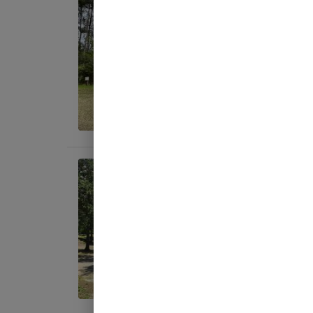
宿泊
オー
AC
地面
:
料金目
宿泊
オー
AC
地面
:
料金目