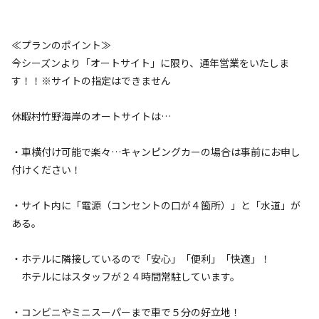
す♪
利用者層
≪プランのポイント≫
ソロ
カップル
グループ
ファミリー
今シーズンより「オートサイト」に限り、通年営業をいたしま
20
%
20
%
30
%
30
%
す！！※サイトの指定はできません
初心者から経験者、ソロキャンパーからファミリーまで幅広
休暇村竹野海岸のオートサイトは…
く楽しめます♪手ぶらキャンププランをご利用ならテントは
もちろん、食材もついたりキャンプ道具もセットになってる
・車横付け可能で楽々…キャンピングカーの場合は事前にお申し
ので荷物も少なく気軽にキャンプが楽しめます。また、徒歩
付けください！
5分で休暇村ホテルがありスタッフが24時間常駐しているの
で万が一の場合でも安心です。
・サイト内に「電源（コンセントの口が４箇所）」と「水道」が
特徴タグ
ある。
#
初心者歓迎
#
手ぶらキャンプ
#
釣り
・ホテルに隣接しているので「安心」「便利」「快適」！
#
グループにおすすめ
#
温泉
#
レンタルあり
ホテルにはスタッフが２４時間常駐しています。
#
ソロにおすすめ
#
絶景
#
星空撮影
・コンビニやミニスーパーまで車で５分の好立地！