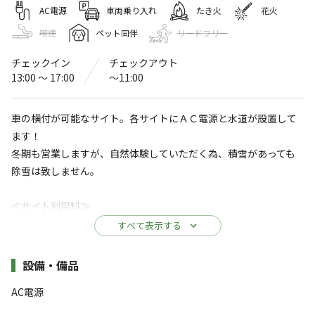
休暇村 竹野海岸キャンプ場（休暇村
AC電源
車両乗り入れ
たき火
花火
竹野海岸）
喫煙
ペット同伴
リードフリー
〒669-6201
兵庫県
豊岡市
竹野町竹野
Googleマップで見る
チェックイン
チェックアウト
13:00 〜 17:00
〜11:00
水洗トイレ
ゴミ捨て場
車の横付が可能なサイト。各サイトにＡＣ電源と水道が設置して
コインランドリー
駐車場
ます！
冬期も営業しますが、自然体験していただく為、積雪があっても
コインシャワー
自動販売機
除雪は致しません。
※詳しくは「
キャンプ場情報
」をご確認ください。
≪サイト利用料≫
4,500円/区画
海水浴や水遊びにぴったり！プライベートビー
すべて表示する
チまで歩いて5分♪ 大自然に囲まれたキャンプ
場です。
≪管理費≫
施設詳細
設備・備品
一人あたり 600円 （基本料金に含む）
休暇村ならではの国立公園の大自然に囲まれた最高のロー
AC電源
・幼児(0～3歳)は除く
ケーションのなか、日本海を望むキャンプ場に1日2組限
※3歳以下は乳幼児で登録してください。