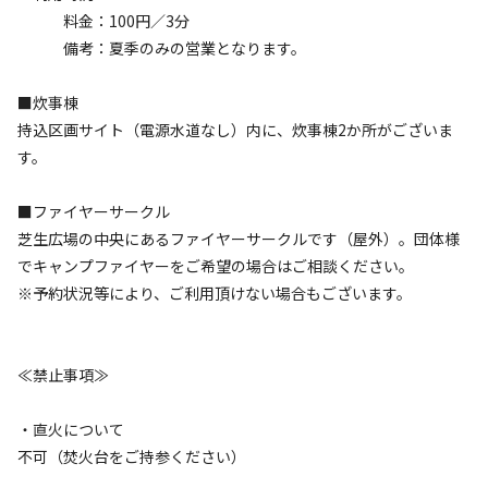
料金：100円／3分
備考：夏季のみの営業となります。
AC電
車両乗り
たき
ペット同
リードフ
花火
喫煙
源
入れ
火
伴
リー
地面
:
定員
:
15名
面積
:
20.25m²
砂
■炊事棟
持込区画サイト（電源水道なし）内に、炊事棟2か所がございま
3,600
料金目安：
円/
泊
す。
※利用日、人数によって変動する場合があります。
■ファイヤーサークル
詳細・空き確認
芝生広場の中央にあるファイヤーサークルです（屋外）。団体様
でキャンプファイヤーをご希望の場合はご相談ください。
※予約状況等により、ご利用頂けない場合もございます。
≪禁止事項≫
・直火について
不可（焚火台をご持参ください）
宿泊
区画サイト