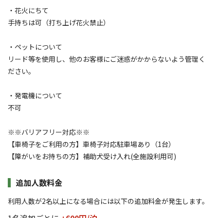
オートサイト【AC電源水道付】
・花火にちて
手持ちは可（打ち上げ花火禁止）
AC電
車両乗り
たき
ペット同
リードフ
花火
喫煙
源
入れ
火
伴
リー
・ペットについて
地面
:
定員
:
10名
面積
:
30m²
芝生
リード等を使用し、他のお客様にご迷惑がかからないよう管理く
5,100
料金目安：
ださい。
円/
泊
※利用日、人数によって変動する場合があります。
・発電機について
不可
詳細・空き確認
※※バリアフリー対応※※
【車椅子をご利用の方】車椅子対応駐車場あり（1台）
【障がいをお持ちの方】補助犬受け入れ(全施設利用可)
追加人数料金
利用人数が2名以上になる場合には以下の追加料金が発生します。
1名追加ごとに
+600円/
泊