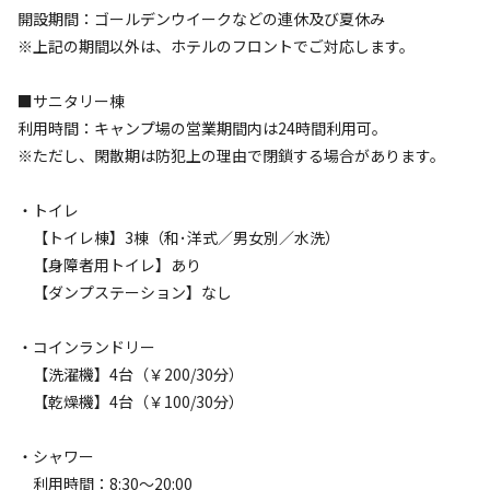
開設期間：ゴールデンウイークなどの連休及び夏休み
※上記の期間以外は、ホテルのフロントでご対応します。
検索対象
■サニタリー棟
利用時間：キャンプ場の営業期間内は24時間利用可。
検索
※ただし、閑散期は防犯上の理由で閉鎖する場合があります。
・トイレ
キャンプサイト（
4
件）
【トイレ棟】3棟（和･洋式／男女別／水洗）
【身障者用トイレ】あり
【ダンプステーション】なし
・コインランドリー
【洗濯機】4台（￥200/30分）
【乾燥機】4台（￥100/30分）
宿泊
区画サイト
・シャワー
オートサイト （スモール）【4.5ｍ×4.5ｍ】
利用時間：8:30～20:00