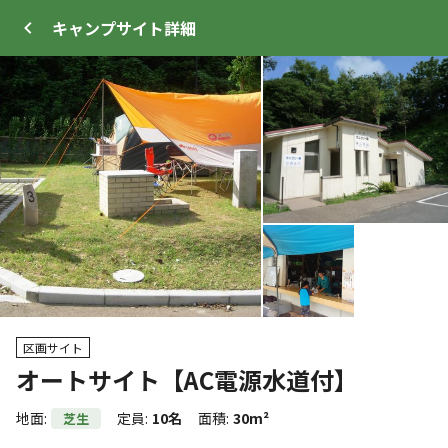
キャンプサイト
詳細
ログイン
メニュー
+
13
トップ
サイト・宿泊施設
キャンプ場情報
区画サイト
オートサイト【AC電源水道付】
クーポン利用可
WEB予約可能
キャンプサイト
地面
:
定員
:
10名
面積
:
30m²
芝生
56
人