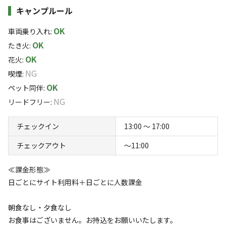
キャンプルール
定のグランピングサイトが誕生！
※基本宿泊料金以外のお支払いがある場合は現地精算となりま
少し贅沢なアウトドア体験を満喫していただけます。かば
OK
車両乗り入れ
:
す。
んひとつでお気軽に、非日常なグランピングステイをご堪
すべて表示する
OK
たき火
:
能ください。
OK
花火
:
真っ青な日本海と、緑の森に囲まれた、自然がいっぱいの
NG
喫煙
:
キャンプ場。波の音が聞こえたり、夜には鹿の鳴く声
このキャンプ場の特徴
OK
ペット同伴
:
も！？（ほぼ）プライベートビーチの「庵蛇浜」や「小浦
ロケーション
NG
リードフリー
:
浜」までは、歩いて5分。お子様も歩ける至近距離なので
移動も安心。砂遊びや磯遊びはもちろん、カヌーやスノー
林間
高台
チェックイン
13:00 〜 17:00
ケルなど、マリンアクティビィティーも充実しています
チェックアウト
〜11:00
標高
（夏季期間）また、キャンプ場から徒歩5分の場所にホテ
ルがあり、スタッフが24時間常駐しているので夜間も安
44.2m
≪課金形態≫
心。
日ごとにサイト利用料＋日ごとに人数課金
雰囲気
カフェ・売店などもご利用頂けます。持ち込みテントサイ
朝食なし・夕食なし
トは全部で3８区画、そのうちオートサイトは8区画ござ
まったり
ワイワイ
お食事はございません。お持込をお願いいたします。
います。持ち込みテントならワンちゃんと一緒でもOKで
落ち着く
にぎやか