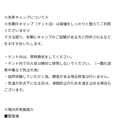
キャンペーン
≪冬季キャンプについて≫
※冬期のキャンプ（テント泊）は装備をしっかりと整えてご利用
くださいませ※
できる限り、冬期にキャンプのご経験がある方と同伴されるなど
をおすすめいたします。
・テント内は、常時換気をしてください。
・テント内での火気は絶対に使用しないでください。（一酸化炭
素中毒など防止の為）
空き状況検索
・自然体験していただく為、積雪がある場合除雪は行いません。
・気温が氷点下になる日は、凍結防止のため水道を止める場合も
利用タイプ
ございます。
宿泊
日帰り
チェックイン
チェックアウト
≪場内共有施設≫
利用人数
■管理棟