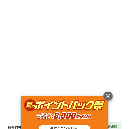
キャンペーン
利用規約
プライバシーポリシー
旅行業約款
旅行条件書
特定商取引法に基づく表記
ヘルプ
運営会社
© Rakuten Group, Inc.
5,100
円/
泊
空室確認
料金見積もり
料金目安