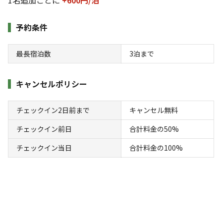
宿泊
区画サイト
持込区画サイト【AC電源・水道なし】
予約条件
AC電
車両乗り
たき
ペット同
リードフ
花火
喫煙
源
入れ
火
伴
リー
最長宿泊数
3
泊まで
地面
:
定員
:
10名
面積
:
25m²
砂利
3,100
料金目安：
キャンセルポリシー
円/
泊
※利用日、人数によって変動する場合があります。
チェックイン2日前まで
キャンセル無料
詳細・空き確認
チェックイン前日
合計料金の50%
チェックイン当日
合計料金の100%