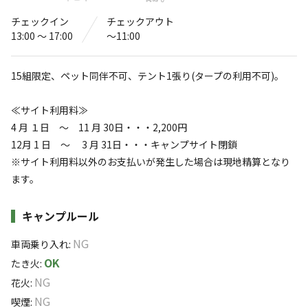
fun Garden りも キャンプ場
チェックイン
チェックアウト
〒049-2141
北海道
茅部郡
森町駒ヶ岳657-16
13:00 〜 17:00
〜11:00
駒ヶ峯温泉 ちゃっぷ林館
Googleマップで見る
15組限定、ペット同伴不可、テント1張り(タープの利用不可)。
灰捨て場
温浴施設
≪サイト利用料≫
水洗トイレ
給湯設備
4 月 １日 ～ 11 月 30日・・・2,200円
アスレチック
12月 1 日 ～ 3 月 31日・・・キャンプサイト閉鎖
駐車場
・遊具
※サイト利用料以外のお支払いが発生した場合は現地精算となり
レストラン
サウナ
ます。
・食堂
売店
自動販売機
施設詳細
キャンプルール
※詳しくは「
キャンプ場情報
」をご確認ください。
NG
車両乗り入れ
:
OK
たき火
:
大沼ICから約5分、好アクセスで広々サイト！天
NG
花火
:
然温泉併設のキャンプ場！
NG
喫煙
: