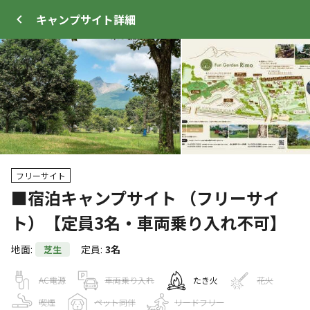
キャンプサイト
詳細
ログイン
メニュー
フリーサイト
+
6
■宿泊キャンプサイト （フリーサイ
ト）【定員3名・車両乗り入れ不可】
プ
サイト・宿泊施設
クチコミ
キャンプ場情報
地面
:
定員
:
3名
芝生
AC電源
車両乗り入れ
たき火
花火
クーポン利用可
WEB予約可能
キャンプサイト
24
人
喫煙
ペット同伴
リードフリー