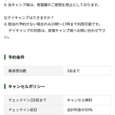
A: 当キャンプ場は、発電機のご使用を禁止としております。
絶景のキャンプ場ではありませんが、敷地内に温泉があ
Q:デイキャンプはできますか？
って、美味しいものが売っていて、洗い場はお湯が出
A: 宿泊の予約がない場合のみ10時～17時まで利用可能です。
て、トイレはきれいで、サイトはゆったりと広くて、羊
デイキャンプの利用は、直接キャンプ場へお問い合わせ下さ
がのんびりと草を食べていて、大沼へはすぐ、函館まで
い。
3
...もっと見る
予約条件
最長宿泊数
3
泊まで
同伴者
ファミリー
利用日
2026年04月18日
キャンセルポリシー
利用区画
区画サイト
チェックイン2日前まで
キャンセル無料
参考になった
0
チェックイン前日
合計料金の50%