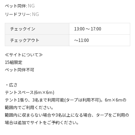
北海道の道南に位置する森町（もりまち）。
NG
ペット同伴
:
パークゴルフ場の跡地に新しくオープンしたキャンプ場で
NG
リードフリー
:
す。
チェックイン
13:00 〜 17:00
未就学児のいるご家族も安心してご利用いただけるファミ
すべて表示する
チェックアウト
〜11:00
リーサイトや
車の乗り入れのできるオートサイトがあります。
≪サイトについて≫
15組限定
このキャンプ場の特徴
ペット同伴不可
大沼ICから約5分、函館市内から約45分で好アクセスで
ロケーション
す。
・広さ
天然温泉併設のキャンプ場となっています。
林間
テントスペース(6ｍ×6ｍ)
テント1張り、3名まで利用可能(タープは利用不可)。6ｍ×6ｍの
標高
範囲内でご利用ください。
166.8m
範囲内に収まらない場合や3名以上になる場合、タープをご利用の
場合は追加でサイトをご予約ください。
雰囲気