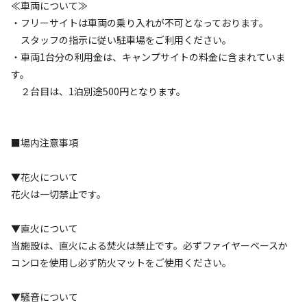
≪車両について≫
まったり
ワイワイ
・フリーサイトは車両の乗り入れが不可となっております。
落ち着く
にぎやか
スタッフの指示に従い駐車場をご利用ください。
・車両1台分の利用金は、キャンプサイトの料金に含まれていま
利用者層
す。
ソロ
カップル
グループ
ファミリー
２台目は、1泊別途500円となります。
25
%
25
%
25
%
25
%
特徴タグ
■場内注意事項
#
アスレチック・遊具
#
初心者歓迎
#
カップルにおすすめ
▼花火について
#
ファミリーにおすすめ
#
グループにおすすめ
#
温泉
花火は一切禁止です。
#
ソロにおすすめ
#
天体観測
#
星空撮影
#
携帯電波あり
▼直火について
キャンペーン
当施設は、直火による焚火は禁止です。必ずファイヤーベースか
コンロを使用し必ず防火マットをご使用ください。
▼騒音について