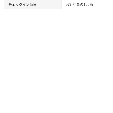
チェックイン当日
合計料金の100%
総合評価
5
自然・環境・雰囲気
4
管理
5
設備
5
アクセスのよさ
5
係りのお兄さんがとても優しく、いい笑顔でした。
同伴者
ファミリー
利用日
2025年07月12日
利用区画
フリーサイト
参考になった
0