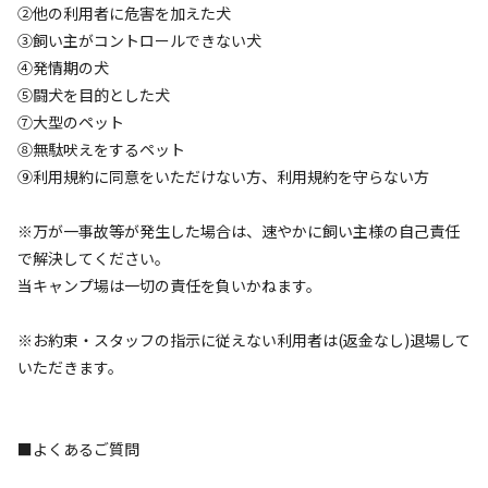
検索
②他の利用者に危害を加えた犬
③飼い主がコントロールできない犬
④発情期の犬
⑤闘犬を目的とした犬
キャンプサイト（
2
件）
⑦大型のペット
⑧無駄吠えをするペット
⑨利用規約に同意をいただけない方、利用規約を守らない方
※万が一事故等が発生した場合は、速やかに飼い主様の自己責任
で解決してください。
当キャンプ場は一切の責任を負いかねます。
宿泊
フリーサイト
※お約束・スタッフの指示に従えない利用者は(返金なし)退場して
■宿泊キャンプサイト （フリーサイト）【定
いただきます。
員3名・車両乗り入れ不可】
■よくあるご質問
AC電
車両乗り
たき
ペット同
リードフ
花火
喫煙
源
入れ
火
伴
リー