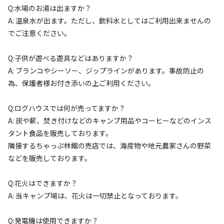
AC電
車両乗り
たき
ペット同
リードフ
Q:水場のお湯は出ますか？
花火
喫煙
源
入れ
火
伴
リー
A: 温泉水が出ます。ただし、飲料水としてはご利用出来ませんの
地面
:
定員
:
5名
面積
:
150m²
芝生
でご注意ください。
3,300
料金目安：
円/
泊
Q:子供が遊べる遊具などはありますか？
※利用日、人数によって変動する場合があります。
A: ブランコやシーソー、ジップラインがあります。事故防止の
為、保護者様お付き添いの上ご利用ください。
詳細・空き確認
Q:ログハウスでは何が売ってますか？
クチコミ（
2
件）
A: 炭や薪、焚き付けなどのキャンプ用品やコーヒーなどのインス
タント食品を販売しております。
隣接するちゃっぷ林館の売店では、海産物や地元農家さんの野菜
などを販売しております。
総合評価
5
自然・環境・雰囲気
4
Q:花火はできますか？
管理
5
A: 当キャンプ場は、花火は一切禁止となっております。
設備
5
Q:発電機は使用できますか？
アクセスのよさ
5