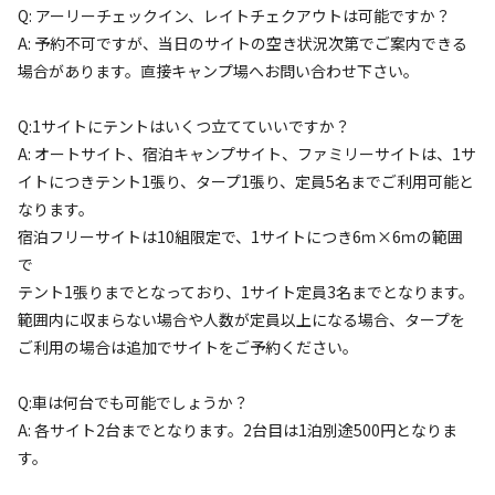
地面
:
定員
:
3名
芝生
Q: アーリーチェックイン、レイトチェクアウトは可能ですか？
A: 予約不可ですが、当日のサイトの空き状況次第でご案内できる
2,200
料金目安：
円/
泊
場合があります。直接キャンプ場へお問い合わせ下さい。
※利用日、人数によって変動する場合があります。
Q:1サイトにテントはいくつ立てていいですか？
詳細・空き確認
A: オートサイト、宿泊キャンプサイト、ファミリーサイトは、1サ
イトにつきテント1張り、タープ1張り、定員5名までご利用可能と
なります。
宿泊フリーサイトは10組限定で、1サイトにつき6ｍ×6ｍの範囲
で
テント1張りまでとなっており、1サイト定員3名までとなります。
範囲内に収まらない場合や人数が定員以上になる場合、タープを
ご利用の場合は追加でサイトをご予約ください。
宿泊
区画サイト
Q:車は何台でも可能でしょうか？
★オートサイト 【定員5名・車両乗り入れ
A: 各サイト2台までとなります。2台目は1泊別途500円となりま
可】
す。