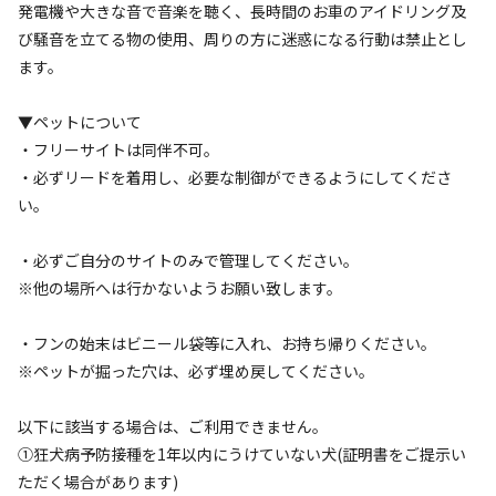
発電機や大きな音で音楽を聴く、長時間のお車のアイドリング及
び騒音を立てる物の使用、周りの方に迷惑になる行動は禁止とし
ます。
▼ペットについて
・フリーサイトは同伴不可。
空き状況検索
・必ずリードを着用し、必要な制御ができるようにしてくださ
い。
利用タイプ
宿泊
日帰り
・必ずご自分のサイトのみで管理してください。
※他の場所へは行かないようお願い致します。
チェックイン
チェックアウト
・フンの始末はビニール袋等に入れ、お持ち帰りください。
利用人数
※ペットが掘った穴は、必ず埋め戻してください。
検索対象
以下に該当する場合は、ご利用できません。
①狂犬病予防接種を1年以内にうけていない犬(証明書をご提示い
ただく場合があります)